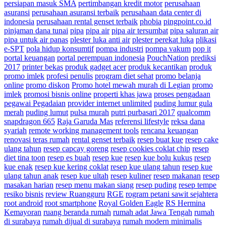
persiapan masuk SMA
pertimbangan kredit motor
perusahaan
asuransi
perusahaan asuransi terbaik
perusahaan data center di
indonesia
perusahaan rental genset terbaik
phobia
pingpoint.co.id
pinjaman dana tunai
pipa
pipa air
pipa air tersumbat
pipa saluran air
pipa untuk air panas
plester luka anti air
plester perekat luka
plikasi
e-SPT
pola hidup konsumtif
pompa industri
pompa vakum
pop it
portal keuangan
portal perempuan indonesia
PouchNation
prediksi
2017
printer bekas
produk gadget acer
produk kecantikan
produk
promo imlek
profesi penulis
program diet sehat
promo belanja
online
promo diskon
Promo hotel mewah murah di Legian
promo
imlek
promosi bisnis online
properti khas jawa
proses pengadaan
pegawai Pegadaian
provider internet unlimited
puding lumur gula
merah
puding lumut
pulsa murah
putri purbasari 2017
qualcomm
snapdragon 665
Raja Garuda Mas
referensi lifestyle
reksa dana
syariah
remote working management tools
rencana keuangan
renovasi teras rumah
rental genset terbaik
resep buat kue
resep cake
ulang tahun
resep capcay goreng
resep cookies coklat chip
resep
diet tina toon
resep es buah
resep kue
resep kue bolu kukus
resep
kue enak
resep kue kering coklat
resep kue ulang tahun
resep kue
ulang tahun anak
resep kue ultah
resep kuliner
resep makanan
resep
masakan harian
resep menu makan siang
resep puding
resep tempe
resiko bisnis
review Ruangguru
RGE
rogram petani sawit sejahtera
root android
root smartphone
Royal Golden Eagle
RS Hermina
Kemayoran
ruang beranda rumah
rumah adat Jawa Tengah
rumah
di surabaya
rumah dijual di surabaya
rumah modern minimalis