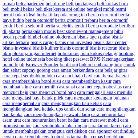
rumah
beli apartemen
beli drone
beli jam tangan
beli kulkas baru
beli mobil bekas
beli tiket kereta api online
bengkel mobil resmi
berat badan ideal
berbakti kepada orang tua
berita ekonomi
berita
gaya hidup
berita otomotif
berita otomotif terbaru
berita otomotif
terkini
berita selebriti
berita selebritis terkini
berita terupdate
berlibur
di jakarta
berpakaian modis
best sport event management
bibir
pecah pecah
bimbel online
bioderman
bisnis agen pulsa
bisnis
artikel terbaru
bisnis cargo
bisnis dan investasi
bisnis data center
bisnis investasi
bisnis kuliner
bisnis otomotif
bisnis restoran
bisnis
ukm
blokir jaringan internet
bolu kukus
bolu kukus pelangi
booking
hotel online indonesia
booking tiket pesawat
BPJS Ketenagakerjaan
brand hijab
Browser Populer
buat kopi
bukan sembarang info
cantik
dan sehat
capcay goreng
cara aman berkendara
cara belajar gitar
cara cepat sembuhkan luka
cara cuci baju bayi
cara hemat baterai
cara membersihkan botol susu
cara membersihkan kasur
cara
membuat slime
cara memilih asuransi
cara mencegah obesitas
cara
mencuci baju
cara mencuci botol bayi
cara mengajari anak menulis
cara mengatasi bayi batuk pilek
cara mengatur keuangan bulanan
cara menghemat air
cara menghilangkan bau ketiak
cara
menghilangkan bau ketiak. tips cantik dan sehat
cara menghilangkan
bau ketika
cara menghilangkan jerawat alami
cara menurunkan
asam urat
cara menurunkan berat badan
cara merawat mobil
cara
promosi online
cara sembuhkan luka ringan
cara tampil keren
cara
untuk membahagiakan orangtua
cari diskon
cari sponsor
cat dinding
cegah darag rendah
cegah obesitas tanpa diet
cemas berlebihan