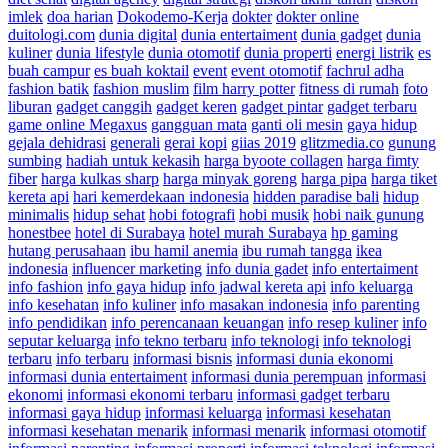
imlek
doa harian
Dokodemo-Kerja
dokter
dokter online
duitologi.com
dunia digital
dunia entertaiment
dunia gadget
dunia
kuliner
dunia lifestyle
dunia otomotif
dunia properti
energi listrik
es
buah campur
es buah koktail
event
event otomotif
fachrul adha
fashion batik
fashion muslim
film harry potter
fitness di rumah
foto
liburan
gadget canggih
gadget keren
gadget pintar
gadget terbaru
game online Megaxus
gangguan mata
ganti oli mesin
gaya hidup
gejala dehidrasi
generali
gerai kopi
giias 2019
glitzmedia.co
gunung
sumbing
hadiah untuk kekasih
harga byoote collagen
harga fimty
fiber
harga kulkas sharp
harga minyak goreng
harga pipa
harga tiket
kereta api
hari kemerdekaan indonesia
hidden paradise bali
hidup
minimalis
hidup sehat
hobi fotografi
hobi musik
hobi naik gunung
honestbee
hotel di Surabaya
hotel murah Surabaya
hp gaming
hutang perusahaan
ibu hamil anemia
ibu rumah tangga
ikea
indonesia
influencer marketing
info dunia gadet
info entertaiment
info fashion
info gaya hidup
info jadwal kereta api
info keluarga
info kesehatan
info kuliner
info masakan indonesia
info parenting
info pendidikan
info perencanaan keuangan
info resep kuliner
info
seputar keluarga
info tekno terbaru
info teknologi
info teknologi
terbaru
info terbaru
informasi bisnis
informasi dunia ekonomi
informasi dunia entertaiment
informasi dunia perempuan
informasi
ekonomi
informasi ekonomi terbaru
informasi gadget terbaru
informasi gaya hidup
informasi keluarga
informasi kesehatan
informasi kesehatan menarik
informasi menarik
informasi otomotif