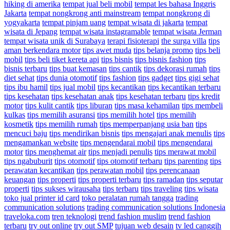
hiking di amerika
tempat jual beli mobil
tempat les bahasa Inggris
Jakarta
tempat nongkrong anti mainstream
tempat nongkrong di
yogyakarta
tempat pinjam uang
tempat wisata di jakarta
tempat
wisata di Jepang
tempat wisata instagramable
tempat wisata Jerman
tempat wisata unik di Surabaya
terapi fisioterapi
the surga villa
tips
aman berkendara motor
tips awet muda
tips belanja promo
tips beli
mobil
tips beli tiket kereta api
tips bisnis
tips bisnis fashion
tips
bisnis terbaru
tips buat kemasan
tips cantik
tips dekorasi rumah
tips
diet sehat
tips dunia otomotif
tips fashion
tips gadget
tips gigi sehat
tips ibu hamil
tips jual mobil
tips kecantikan
tips kecantikan terbaru
tips kesehatan
tips kesehatan anak
tips kesehatan terbaru
tips kredit
motor
tips kulit cantik
tips liburan
tips masa kehamilan
tips membeli
kulkas
tips memilih asuransi
tips memilih hotel
tips memilih
kosmetik
tips memilih rumah
tips memperpanjang usia ban
tips
mencuci baju
tips mendirikan bisnis
tips mengajari anak menulis
tips
mengamankan website
tips mengendarai mobil
tips mengendarai
motor
tips menghemat air
tips menjadi penulis
tips merawat mobil
tips ngabuburit
tips otomotif
tips otomotif terbaru
tips parenting
tips
perawatan kecantikan
tips perawatan mobil
tips perencanaan
keuangan
tips properti
tips properti terbaru
tips ramadan
tips seputar
properti
tips sukses wirausaha
tips terbaru
tips traveling
tips wisata
toko jual printer id card
toko peralatan rumah tangga
trading
communication solutions
trading communication solutions Indonesia
traveloka.com
tren teknologi
trend fashion muslim
trend fashion
terbaru
try out online
try out SMP
tujuan web desain
tv led canggih