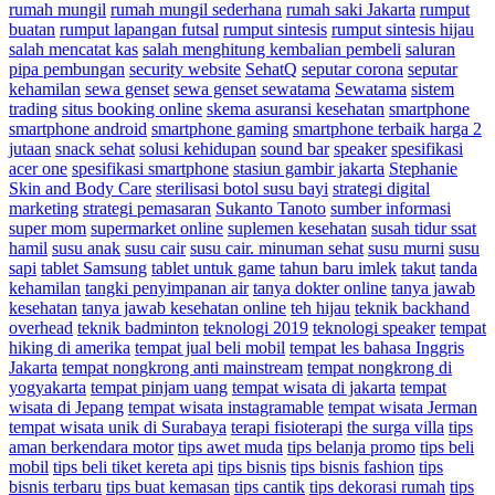
rumah mungil
rumah mungil sederhana
rumah saki Jakarta
rumput
buatan
rumput lapangan futsal
rumput sintesis
rumput sintesis hijau
salah mencatat kas
salah menghitung kembalian pembeli
saluran
pipa pembungan
security website
SehatQ
seputar corona
seputar
kehamilan
sewa genset
sewa genset sewatama
Sewatama
sistem
trading
situs booking online
skema asuransi kesehatan
smartphone
smartphone android
smartphone gaming
smartphone terbaik harga 2
jutaan
snack sehat
solusi kehidupan
sound bar
speaker
spesifikasi
acer one
spesifikasi smartphone
stasiun gambir jakarta
Stephanie
Skin and Body Care
sterilisasi botol susu bayi
strategi digital
marketing
strategi pemasaran
Sukanto Tanoto
sumber informasi
super mom
supermarket online
suplemen kesehatan
susah tidur ssat
hamil
susu anak
susu cair
susu cair. minuman sehat
susu murni
susu
sapi
tablet Samsung
tablet untuk game
tahun baru imlek
takut
tanda
kehamilan
tangki penyimpanan air
tanya dokter online
tanya jawab
kesehatan
tanya jawab kesehatan online
teh hijau
teknik backhand
overhead
teknik badminton
teknologi 2019
teknologi speaker
tempat
hiking di amerika
tempat jual beli mobil
tempat les bahasa Inggris
Jakarta
tempat nongkrong anti mainstream
tempat nongkrong di
yogyakarta
tempat pinjam uang
tempat wisata di jakarta
tempat
wisata di Jepang
tempat wisata instagramable
tempat wisata Jerman
tempat wisata unik di Surabaya
terapi fisioterapi
the surga villa
tips
aman berkendara motor
tips awet muda
tips belanja promo
tips beli
mobil
tips beli tiket kereta api
tips bisnis
tips bisnis fashion
tips
bisnis terbaru
tips buat kemasan
tips cantik
tips dekorasi rumah
tips