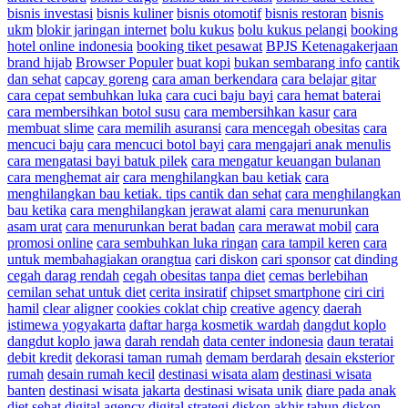
bisnis investasi
bisnis kuliner
bisnis otomotif
bisnis restoran
bisnis
ukm
blokir jaringan internet
bolu kukus
bolu kukus pelangi
booking
hotel online indonesia
booking tiket pesawat
BPJS Ketenagakerjaan
brand hijab
Browser Populer
buat kopi
bukan sembarang info
cantik
dan sehat
capcay goreng
cara aman berkendara
cara belajar gitar
cara cepat sembuhkan luka
cara cuci baju bayi
cara hemat baterai
cara membersihkan botol susu
cara membersihkan kasur
cara
membuat slime
cara memilih asuransi
cara mencegah obesitas
cara
mencuci baju
cara mencuci botol bayi
cara mengajari anak menulis
cara mengatasi bayi batuk pilek
cara mengatur keuangan bulanan
cara menghemat air
cara menghilangkan bau ketiak
cara
menghilangkan bau ketiak. tips cantik dan sehat
cara menghilangkan
bau ketika
cara menghilangkan jerawat alami
cara menurunkan
asam urat
cara menurunkan berat badan
cara merawat mobil
cara
promosi online
cara sembuhkan luka ringan
cara tampil keren
cara
untuk membahagiakan orangtua
cari diskon
cari sponsor
cat dinding
cegah darag rendah
cegah obesitas tanpa diet
cemas berlebihan
cemilan sehat untuk diet
cerita insiratif
chipset smartphone
ciri ciri
hamil
clear aligner
cookies coklat chip
creative agency
daerah
istimewa yogyakarta
daftar harga kosmetik wardah
dangdut koplo
dangdut koplo jawa
darah rendah
data center indonesia
daun teratai
debit kredit
dekorasi taman rumah
demam berdarah
desain eksterior
rumah
desain rumah kecil
destinasi wisata alam
destinasi wisata
banten
destinasi wisata jakarta
destinasi wisata unik
diare pada anak
diet sehat
digital agency
digital strategi
diskon akhir tahun
diskon