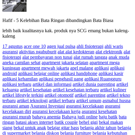
Hafif
-
5 Kelebihan Bata Ringan dibandingkan Bata Biasa
lebih baik kualitasnya kak. produk nya SCG emang bukan kaleng-
kaleng
17 agustus
acer one 10
agen jual pulsa
ahli fisioterapi
ahli waris
asuransi
aktivitas ngabuburit
alat alat kedokteran
alat elektronik
alat
fisioterapi
alat pembayaran non tunai
alat rumah tangga
anak muda
aneka camilan sehat
apartment jakarta selatan
apartment mega
kuningan
apartment mewah jakarta
apel malang
aplikasi
aplikasi
android
aplikasi belajar online
aplikasi handphone
aplikasi kasir
aplikasi kehamilan
aplikasi penghasil uang
aplikasi Ruangguru
aplikasi terbaru
artikel dan informasi
artikel dunia parenting
artikel
keluarga
artikel kesehatan
artikel kesehatan terbaru
artikel kuliner
artikel lifestyle terkini
artikel otomotif
artikel parenting
artikel tekno
terbaru
artikel teknologi
artikel terbaru
artikel umum
asmahul husna
asuransi aman
Asuransi Investasi
asuransi kecelakaan
asuransi
kecelakaan diri
asuransi kecelakaan kerja
asuransi kesehatan
asuransi murah
bahaya anemia
Bahaya judi online
baju batik
bata
ringan
batasi akses internet
batik couple
behel gigi
bekal makan
siang
bekal untuk anak
belajar gitar bass
belanja akhir tahun
belanja
di supermarket
belanja diskon
belanja furniture
belanja kebutuhan