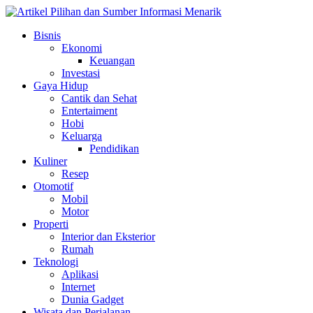
Skip
to
Bisnis
content
Ekonomi
Keuangan
Investasi
Gaya Hidup
Cantik dan Sehat
Entertaiment
Hobi
Keluarga
Pendidikan
Kuliner
Resep
Otomotif
Mobil
Motor
Properti
Interior dan Eksterior
Rumah
Teknologi
Aplikasi
Internet
Dunia Gadget
Wisata dan Perjalanan