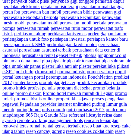
urat
penyakit batuk pilek
penyebab gigi tonggos
peralatan dapur
peralatan elektronik
peralatan fisioterapi
peralatan rumah tangga
peran ibu
perawatan ban mobil
perawatan bibir
perawatan gigi
perawatan kebotakan berpola
perawatan kecantikan
perawatan
mesin mobil
perawatan mobil
perawatan mobil berkala
perawatan
pompa
perawatan rumah
perawatan rutin motor
perawatan trafo
listrik
perhiasan kalung
perhiasan lapis emas
perlengkapan kantor
perlengkapan untuk foto
persiapan investasi
persiapan kantor baru
persiapan masuk SMA
pertimbangan kredit motor
perusahaan
asuransi
perusahaan asuransi terbaik
perusahaan data center di
indonesia
perusahaan rental genset terbaik
phobia
pingpoint.co.id
pinjaman dana tunai
pipa
pipa air
pipa air tersumbat
pipa saluran air
pipa untuk air panas
plester luka anti air
plester perekat luka
plikasi
e-SPT
pola hidup konsumtif
pompa industri
pompa vakum
pop it
portal keuangan
portal perempuan indonesia
PouchNation
prediksi
2017
printer bekas
produk gadget acer
produk kecantikan
produk
promo imlek
profesi penulis
program diet sehat
promo belanja
online
promo diskon
Promo hotel mewah murah di Legian
promo
imlek
promosi bisnis online
properti khas jawa
proses pengadaan
pegawai Pegadaian
provider internet unlimited
puding lumur gula
merah
puding lumut
pulsa murah
putri purbasari 2017
qualcomm
snapdragon 665
Raja Garuda Mas
referensi lifestyle
reksa dana
syariah
remote working management tools
rencana keuangan
renovasi teras rumah
rental genset terbaik
resep buat kue
resep cake
ulang tahun
resep capcay goreng
resep cookies coklat chip
resep