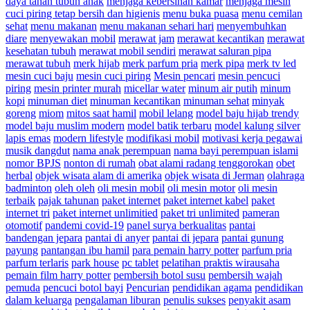
daya tahan tubuh anak
menjaga kebersihan kamar
menjaga mesin
cuci piring tetap bersih dan higienis
menu buka puasa
menu cemilan
sehat
menu makanan
menu makanan sehari hari
menyembuhkan
diare
menyewakan mobil
merawat jam
merawat kecantikan
merawat
kesehatan tubuh
merawat mobil sendiri
merawat saluran pipa
merawat tubuh
merk hijab
merk parfum pria
merk pipa
merk tv led
mesin cuci baju
mesin cuci piring
Mesin pencari
mesin pencuci
piring
mesin printer murah
micellar water
minum air putih
minum
kopi
minuman diet
minuman kecantikan
minuman sehat
minyak
goreng
miom
mitos saat hamil
mobil lelang
model baju hijab trendy
model baju muslim modern
model batik terbaru
model kalung silver
lapis emas
modern lifestyle
modifikasi mobil
motivasi kerja pegawai
musik dangdut
nama anak perempuan
nama bayi perempuan islami
nomor BPJS
nonton di rumah
obat alami radang tenggorokan
obet
herbal
objek wisata alam di amerika
objek wisata di Jerman
olahraga
badminton
oleh oleh
oli mesin mobil
oli mesin motor
oli mesin
terbaik
pajak tahunan
paket internet
paket internet kabel
paket
internet tri
paket internet unlimitied
paket tri unlimited
pameran
otomotif
pandemi covid-19
panel surya berkualitas
pantai
bandengan jepara
pantai di anyer
pantai di jepara
pantai gunung
payung
pantangan ibu hamil
para pemain harry potter
parfum pria
parfum terlaris
park house
pc tablet
pelatihan praktis wirausaha
pemain film harry potter
pembersih botol susu
pembersih wajah
pemuda
pencuci botol bayi
Pencurian
pendidikan agama
pendidikan
dalam keluarga
pengalaman liburan
penulis sukses
penyakit asam