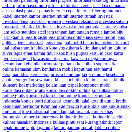
informasi parenting
informasi properti
informasi teknologi
informasi
terbaru
informasi umum
infrastruktur data center
instalasi pemanas
air
instalasi pipa air panas
internet cepat
internet filtering
internet
kabel
internet kantor
internet murah
internet rumah
investasi
investasi dana
investasi properti
investasi reksadana
investasi saham
investasi terbaik di indonesia
investasi untuk pemula
isi ulang pulsa
jam seiko stainless steel
jam tangan
jam tangan remaja
jambu biju
jarinagan tri
jasa logistik
jasa promosi online
jasa sewa mobil
jenis
aplikasi
jenis investasi
jenis pipa
jual mobil bekas
jual printer id card
jual pulsa murah
julukan kota yogyakarta
kado ulang tahun
kalung
silver lapis emas
kamar tidur
kaos hush pupies
kartu id card
kartu
pvc
kasir digital
kawasan elit jakarta
kawasan mega kuningan
kecantikan
kehamilan trimester pertama
kelebihan supermarket
online
kemasan ukm
kendaraan mobil
keputihan saat hamil
kerajinan khas
kereta api jurusan bandung
kerja remote
kesehatan
anak
keunggulan sewatama
khasiat teh hijau
klaim asuransi
klinik
skincare
kol marketing
kolam ikan terpal
komponen mobil
konsultasi dokter gratis
konsultasi dokter online
konsultasi dokter
online gratis
konsultasi kesehatan online
kontes kecantikan
indonesia
kontes putri purbasari
kosmetik halal
kota di dunia
kredit
kendaraan bermotor
Kriminal
kue bergizi
kue kukus
kue kukus enak
kue lumut
kue tradisional
kue ulang tahun anak
kuiner khas
Indonesia
kuliner
kuliner enak
kuliner indonesia
kuliner khas china
kuliner masakan indonesia
kulkas pintu satu
kurang piknik
lapor
pajak online
laptop gaming
laptop gaming murah
latihan online