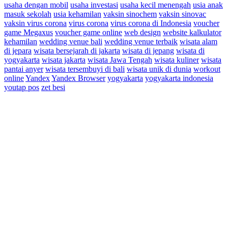
usaha dengan mobil
usaha investasi
usaha kecil menengah
usia anak
masuk sekolah
usia kehamilan
vaksin sinochem
vaksin sinovac
vaksin virus corona
virus corona
virus corona di Indonesia
voucher
game Megaxus
voucher game online
web design
website kalkulator
kehamilan
wedding venue bali
wedding venue terbaik
wisata alam
di jepara
wisata bersejarah di jakarta
wisata di jepang
wisata di
yogyakarta
wisata jakarta
wisata Jawa Tengah
wisata kuliner
wisata
pantai anyer
wisata tersembuyi di bali
wisata unik di dunia
workout
online
Yandex
Yandex Browser
yogyakarta
yogyakarta indonesia
youtap pos
zet besi