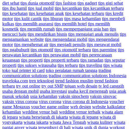
diet sehat
tips dunia otomotif
tips fashion
tips gadget
tips gigi sehat
tips ibu hamil
tips jual mobil
tips kecantikan
tips kecantikan terbaru
tips kesehatan
tips kesehatan anak
tips kesehatan terbaru
tips kredit
motor
tips kulit cantik
tips liburan
tips masa kehamilan
tips membeli
kulkas
tips memilih asuransi
tips memilih hotel
tips memilih
kosmetik
tips memilih rumah
tips memperpanjang usia ban
tips
mencuci baju
tips mendirikan bisnis
tips mengajari anak menulis
tips
mengamankan website
tips mengendarai mobil
tips mengendarai
motor
tips menghemat air
tips menjadi penulis
tips merawat mobil
tips ngabuburit
tips otomotif
tips otomotif terbaru
tips parenting
tips
perawatan kecantikan
tips perawatan mobil
tips perencanaan
keuangan
tips properti
tips properti terbaru
tips ramadan
tips seputar
properti
tips sukses wirausaha
tips terbaru
tips traveling
tips wisata
toko jual printer id card
toko peralatan rumah tangga
trading
communication solutions
trading communication solutions Indonesia
traveloka.com
tren teknologi
trend fashion muslim
trend fashion
terbaru
try out online
try out SMP
tujuan web desain
tv led canggih
usaha dengan mobil
usaha investasi
usaha kecil menengah
usia anak
masuk sekolah
usia kehamilan
vaksin sinochem
vaksin sinovac
vaksin virus corona
virus corona
virus corona di Indonesia
voucher
game Megaxus
voucher game online
web design
website kalkulator
kehamilan
wedding venue bali
wedding venue terbaik
wisata alam
di jepara
wisata bersejarah di jakarta
wisata di jepang
wisata di
yogyakarta
wisata jakarta
wisata Jawa Tengah
wisata kuliner
wisata
pantai anyer
wisata tersembuyi di bali
wisata unik di dunia
workout