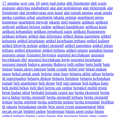
17 agustus
acer one 10
agen jual pulsa
ahli fisioterapi
ahli waris
asuransi
aktivitas ngabuburit
alat alat kedokteran
alat elektronik
alat
fisioterapi
alat pembayaran non tunai
alat rumah tangga
anak muda
aneka camilan sehat
apartment jakarta selatan
apartment mega
kuningan
apartment mewah jakarta
apel malang
aplikasi
aplikasi
android
aplikasi belajar online
aplikasi handphone
aplikasi kasir
aplikasi kehamilan
aplikasi penghasil uang
aplikasi Ruangguru
aplikasi terbaru
artikel dan informasi
artikel dunia parenting
artikel
keluarga
artikel kesehatan
artikel kesehatan terbaru
artikel kuliner
artikel lifestyle terkini
artikel otomotif
artikel parenting
artikel tekno
terbaru
artikel teknologi
artikel terbaru
artikel umum
asmahul husna
asuransi aman
Asuransi Investasi
asuransi kecelakaan
asuransi
kecelakaan diri
asuransi kecelakaan kerja
asuransi kesehatan
asuransi murah
bahaya anemia
Bahaya judi online
baju batik
bata
ringan
batasi akses internet
batik couple
behel gigi
bekal makan
siang
bekal untuk anak
belajar gitar bass
belanja akhir tahun
belanja
di supermarket
belanja diskon
belanja furniture
belanja kebutuhan
rumah
beli apartemen
beli drone
beli jam tangan
beli kulkas baru
beli mobil bekas
beli tiket kereta api online
bengkel mobil resmi
berat badan ideal
berbakti kepada orang tua
berita ekonomi
berita
gaya hidup
berita otomotif
berita otomotif terbaru
berita otomotif
terkini
berita selebriti
berita selebritis terkini
berita terupdate
berlibur
di jakarta
berpakaian modis
best sport event management
bibir
pecah pecah
bimbel online
bioderman
bisnis agen pulsa
bisnis
artikel terbaru
bisnis cargo
bisnis dan investasi
bisnis data center