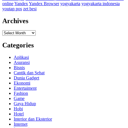
online
Yandex
Yandex Browser
yogyakarta
yogyakarta indonesia
youtap pos
zet besi
Archives
Archives
Categories
Aplikasi
Asuransi
Bisnis
Cantik dan Sehat
Dunia Gadget
Ekonomi
Entertaiment
Fashion
Game
Gaya Hidup
Hobi
Hotel
Interior dan Eksterior
Internet