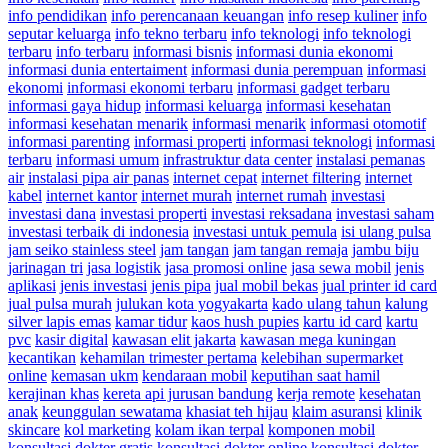
info pendidikan
info perencanaan keuangan
info resep kuliner
info
seputar keluarga
info tekno terbaru
info teknologi
info teknologi
terbaru
info terbaru
informasi bisnis
informasi dunia ekonomi
informasi dunia entertaiment
informasi dunia perempuan
informasi
ekonomi
informasi ekonomi terbaru
informasi gadget terbaru
informasi gaya hidup
informasi keluarga
informasi kesehatan
informasi kesehatan menarik
informasi menarik
informasi otomotif
informasi parenting
informasi properti
informasi teknologi
informasi
terbaru
informasi umum
infrastruktur data center
instalasi pemanas
air
instalasi pipa air panas
internet cepat
internet filtering
internet
kabel
internet kantor
internet murah
internet rumah
investasi
investasi dana
investasi properti
investasi reksadana
investasi saham
investasi terbaik di indonesia
investasi untuk pemula
isi ulang pulsa
jam seiko stainless steel
jam tangan
jam tangan remaja
jambu biju
jarinagan tri
jasa logistik
jasa promosi online
jasa sewa mobil
jenis
aplikasi
jenis investasi
jenis pipa
jual mobil bekas
jual printer id card
jual pulsa murah
julukan kota yogyakarta
kado ulang tahun
kalung
silver lapis emas
kamar tidur
kaos hush pupies
kartu id card
kartu
pvc
kasir digital
kawasan elit jakarta
kawasan mega kuningan
kecantikan
kehamilan trimester pertama
kelebihan supermarket
online
kemasan ukm
kendaraan mobil
keputihan saat hamil
kerajinan khas
kereta api jurusan bandung
kerja remote
kesehatan
anak
keunggulan sewatama
khasiat teh hijau
klaim asuransi
klinik
skincare
kol marketing
kolam ikan terpal
komponen mobil
konsultasi dokter gratis
konsultasi dokter online
konsultasi dokter