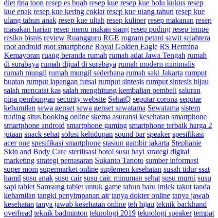
diet tina toon
resep es buah
resep kue
resep kue bolu kukus
resep
kue enak
resep kue kering coklat
resep kue ulang tahun
resep kue
ulang tahun anak
resep kue ultah
resep kuliner
resep makanan
resep
masakan harian
resep menu makan siang
resep puding
resep tempe
resiko bisnis
review Ruangguru
RGE
rogram petani sawit sejahtera
root android
root smartphone
Royal Golden Eagle
RS Hermina
Kemayoran
ruang beranda rumah
rumah adat Jawa Tengah
rumah
di surabaya
rumah dijual di surabaya
rumah modern minimalis
rumah mungil
rumah mungil sederhana
rumah saki Jakarta
rumput
buatan
rumput lapangan futsal
rumput sintesis
rumput sintesis hijau
salah mencatat kas
salah menghitung kembalian pembeli
saluran
pipa pembungan
security website
SehatQ
seputar corona
seputar
kehamilan
sewa genset
sewa genset sewatama
Sewatama
sistem
trading
situs booking online
skema asuransi kesehatan
smartphone
smartphone android
smartphone gaming
smartphone terbaik harga 2
jutaan
snack sehat
solusi kehidupan
sound bar
speaker
spesifikasi
acer one
spesifikasi smartphone
stasiun gambir jakarta
Stephanie
Skin and Body Care
sterilisasi botol susu bayi
strategi digital
marketing
strategi pemasaran
Sukanto Tanoto
sumber informasi
super mom
supermarket online
suplemen kesehatan
susah tidur ssat
hamil
susu anak
susu cair
susu cair. minuman sehat
susu murni
susu
sapi
tablet Samsung
tablet untuk game
tahun baru imlek
takut
tanda
kehamilan
tangki penyimpanan air
tanya dokter online
tanya jawab
kesehatan
tanya jawab kesehatan online
teh hijau
teknik backhand
overhead
teknik badminton
teknologi 2019
teknologi speaker
tempat