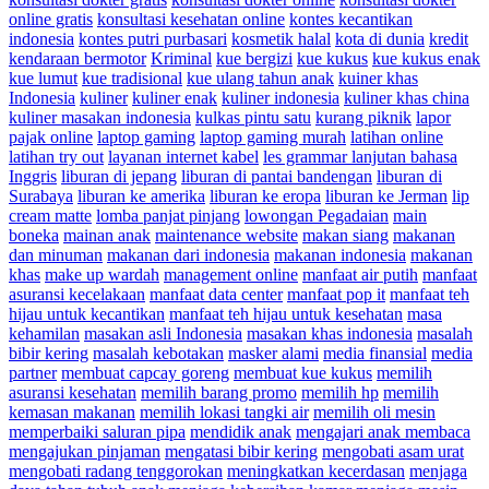
online gratis
konsultasi kesehatan online
kontes kecantikan
indonesia
kontes putri purbasari
kosmetik halal
kota di dunia
kredit
kendaraan bermotor
Kriminal
kue bergizi
kue kukus
kue kukus enak
kue lumut
kue tradisional
kue ulang tahun anak
kuiner khas
Indonesia
kuliner
kuliner enak
kuliner indonesia
kuliner khas china
kuliner masakan indonesia
kulkas pintu satu
kurang piknik
lapor
pajak online
laptop gaming
laptop gaming murah
latihan online
latihan try out
layanan internet kabel
les grammar lanjutan bahasa
Inggris
liburan di jepang
liburan di pantai bandengan
liburan di
Surabaya
liburan ke amerika
liburan ke eropa
liburan ke Jerman
lip
cream matte
lomba panjat pinjang
lowongan Pegadaian
main
boneka
mainan anak
maintenance website
makan siang
makanan
dan minuman
makanan dari indonesia
makanan indonesia
makanan
khas
make up wardah
management online
manfaat air putih
manfaat
asuransi kecelakaan
manfaat data center
manfaat pop it
manfaat teh
hijau untuk kecantikan
manfaat teh hijau untuk kesehatan
masa
kehamilan
masakan asli Indonesia
masakan khas indonesia
masalah
bibir kering
masalah kebotakan
masker alami
media finansial
media
partner
membuat capcay goreng
membuat kue kukus
memilih
asuransi kesehatan
memilih barang promo
memilih hp
memilih
kemasan makanan
memilih lokasi tangki air
memilih oli mesin
memperbaiki saluran pipa
mendidik anak
mengajari anak membaca
mengajukan pinjaman
mengatasi bibir kering
mengobati asam urat
mengobati radang tenggorokan
meningkatkan kecerdasan
menjaga