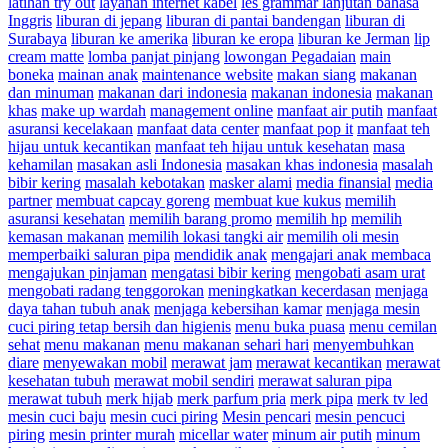
latihan try out
layanan internet kabel
les grammar lanjutan bahasa
Inggris
liburan di jepang
liburan di pantai bandengan
liburan di
Surabaya
liburan ke amerika
liburan ke eropa
liburan ke Jerman
lip
cream matte
lomba panjat pinjang
lowongan Pegadaian
main
boneka
mainan anak
maintenance website
makan siang
makanan
dan minuman
makanan dari indonesia
makanan indonesia
makanan
khas
make up wardah
management online
manfaat air putih
manfaat
asuransi kecelakaan
manfaat data center
manfaat pop it
manfaat teh
hijau untuk kecantikan
manfaat teh hijau untuk kesehatan
masa
kehamilan
masakan asli Indonesia
masakan khas indonesia
masalah
bibir kering
masalah kebotakan
masker alami
media finansial
media
partner
membuat capcay goreng
membuat kue kukus
memilih
asuransi kesehatan
memilih barang promo
memilih hp
memilih
kemasan makanan
memilih lokasi tangki air
memilih oli mesin
memperbaiki saluran pipa
mendidik anak
mengajari anak membaca
mengajukan pinjaman
mengatasi bibir kering
mengobati asam urat
mengobati radang tenggorokan
meningkatkan kecerdasan
menjaga
daya tahan tubuh anak
menjaga kebersihan kamar
menjaga mesin
cuci piring tetap bersih dan higienis
menu buka puasa
menu cemilan
sehat
menu makanan
menu makanan sehari hari
menyembuhkan
diare
menyewakan mobil
merawat jam
merawat kecantikan
merawat
kesehatan tubuh
merawat mobil sendiri
merawat saluran pipa
merawat tubuh
merk hijab
merk parfum pria
merk pipa
merk tv led
mesin cuci baju
mesin cuci piring
Mesin pencari
mesin pencuci
piring
mesin printer murah
micellar water
minum air putih
minum