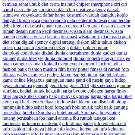
cemilan sehat untuk diet
cerita insiratif
chipset smartphone
ciri ciri
hamil
clear aligner
cookies coklat chip
creative agency
daerah
istimewa yogyakarta
daftar harga kosmetik wardah
dangdut koplo
dangdut koplo jawa
darah rendah
data center indonesia
daun teratai
debit kredit
dekorasi taman rumah
demam berdarah
desain eksterior
rumah
desain rumah kecil
destinasi wisata alam
destinasi wisata
banten
destinasi wisata jakarta
destinasi wisata unik
diare pada anak
diet sehat
digital agency
digital strategi
diskon akhir tahun
diskon
imlek
doa harian
Dokodemo-Kerja
dokter
dokter online
duitologi.com
dunia digital
dunia entertaiment
dunia gadget
dunia
kuliner
dunia lifestyle
dunia otomotif
dunia properti
energi listrik
es
buah campur
es buah koktail
event
event otomotif
fachrul adha
fashion batik
fashion muslim
film harry potter
fitness di rumah
foto
liburan
gadget canggih
gadget keren
gadget pintar
gadget terbaru
game online Megaxus
gangguan mata
ganti oli mesin
gaya hidup
gejala dehidrasi
generali
gerai kopi
giias 2019
glitzmedia.co
gunung
sumbing
hadiah untuk kekasih
harga byoote collagen
harga fimty
fiber
harga kulkas sharp
harga minyak goreng
harga pipa
harga tiket
kereta api
hari kemerdekaan indonesia
hidden paradise bali
hidup
minimalis
hidup sehat
hobi fotografi
hobi musik
hobi naik gunung
honestbee
hotel di Surabaya
hotel murah Surabaya
hp gaming
hutang perusahaan
ibu hamil anemia
ibu rumah tangga
ikea
indonesia
influencer marketing
info dunia gadet
info entertaiment
info fashion
info gaya hidup
info jadwal kereta api
info keluarga
info kesehatan
info kuliner
info masakan indonesia
info parenting