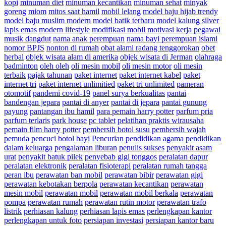
kopi
minuman diet
minuman kecantikan
minuman sehat
minyak
goreng
miom
mitos saat hamil
mobil lelang
model baju hijab trendy
model baju muslim modern
model batik terbaru
model kalung silver
lapis emas
modern lifestyle
modifikasi mobil
motivasi kerja pegawai
musik dangdut
nama anak perempuan
nama bayi perempuan islami
nomor BPJS
nonton di rumah
obat alami radang tenggorokan
obet
herbal
objek wisata alam di amerika
objek wisata di Jerman
olahraga
badminton
oleh oleh
oli mesin mobil
oli mesin motor
oli mesin
terbaik
pajak tahunan
paket internet
paket internet kabel
paket
internet tri
paket internet unlimitied
paket tri unlimited
pameran
otomotif
pandemi covid-19
panel surya berkualitas
pantai
bandengan jepara
pantai di anyer
pantai di jepara
pantai gunung
payung
pantangan ibu hamil
para pemain harry potter
parfum pria
parfum terlaris
park house
pc tablet
pelatihan praktis wirausaha
pemain film harry potter
pembersih botol susu
pembersih wajah
pemuda
pencuci botol bayi
Pencurian
pendidikan agama
pendidikan
dalam keluarga
pengalaman liburan
penulis sukses
penyakit asam
urat
penyakit batuk pilek
penyebab gigi tonggos
peralatan dapur
peralatan elektronik
peralatan fisioterapi
peralatan rumah tangga
peran ibu
perawatan ban mobil
perawatan bibir
perawatan gigi
perawatan kebotakan berpola
perawatan kecantikan
perawatan
mesin mobil
perawatan mobil
perawatan mobil berkala
perawatan
pompa
perawatan rumah
perawatan rutin motor
perawatan trafo
listrik
perhiasan kalung
perhiasan lapis emas
perlengkapan kantor
perlengkapan untuk foto
persiapan investasi
persiapan kantor baru