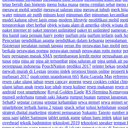
tetap bersih dan higienis
menu buka puasa
menu cemilan sehat
menu 
merawat mobil sendiri
merawat saluran pipa
merawat tubuh
merk hij
water
minum air putih
minum kopi
minuman diet
minuman kecantika
model kalung silver lapis emas
modern lifestyle
modifikasi mobil
moti
tenggorokan
obet herbal
objek wisata alam di amerika
objek wisata d
paket internet tri
paket internet unlimitied
paket tri unlimited
pameran 
ibu hamil
para pemain harry potter
parfum pria
parfum terlaris
park h
Pencurian
pendidikan agama
pendidikan dalam keluarga
pengalaman 
fisioterapi
peralatan rumah tangga
peran ibu
perawatan ban mobil
per
berkala
perawatan pompa
perawatan rumah
perawatan rutin motor
per
baru
persiapan masuk SMA
pertimbangan kredit motor
perusahaan as
tunai
pipa
pipa air
pipa air tersumbat
pipa saluran air
pipa untuk air p
perempuan indonesia
PouchNation
prediksi 2017
printer bekas
produ
mewah murah di Legian
promo imlek
promosi bisnis online
properti 
purbasari 2017
qualcomm snapdragon 665
Raja Garuda Mas
referensi
resep cake ulang tahun
resep capcay goreng
resep cookies coklat chip
ulang tahun anak
resep kue ultah
resep kuliner
resep makanan
resep 
android
root smartphone
Royal Golden Eagle
RS Hermina Kemayor
mungil sederhana
rumah saki Jakarta
rumput buatan
rumput lapangan 
SehatQ
seputar corona
seputar kehamilan
sewa genset
sewa genset s
smartphone terbaik harga 2 jutaan
snack sehat
solusi kehidupan
sound
strategi digital marketing
strategi pemasaran
Sukanto Tanoto
sumber i
susu sapi
tablet Samsung
tablet untuk game
tahun baru imlek
takut
ta
overhead
teknik badminton
teknologi 2019
teknologi speaker
tempat 
tempat pinjam uang
tempat wisata di jakarta
tempat wisata di Jepang