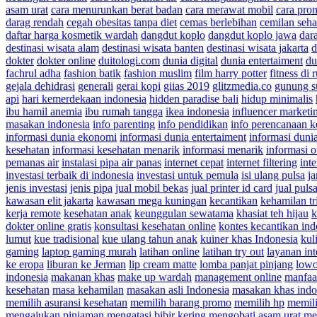
asam urat
cara menurunkan berat badan
cara merawat mobil
cara pro
darag rendah
cegah obesitas tanpa diet
cemas berlebihan
cemilan seha
daftar harga kosmetik wardah
dangdut koplo
dangdut koplo jawa
dar
destinasi wisata alam
destinasi wisata banten
destinasi wisata jakarta
d
dokter
dokter online
duitologi.com
dunia digital
dunia entertaiment
du
fachrul adha
fashion batik
fashion muslim
film harry potter
fitness di
gejala dehidrasi
generali
gerai kopi
giias 2019
glitzmedia.co
gunung 
api
hari kemerdekaan indonesia
hidden paradise bali
hidup minimalis
ibu hamil anemia
ibu rumah tangga
ikea indonesia
influencer marketi
masakan indonesia
info parenting
info pendidikan
info perencanaan 
informasi dunia ekonomi
informasi dunia entertaiment
informasi dun
kesehatan
informasi kesehatan menarik
informasi menarik
informasi o
pemanas air
instalasi pipa air panas
internet cepat
internet filtering
int
investasi terbaik di indonesia
investasi untuk pemula
isi ulang pulsa
ja
jenis investasi
jenis pipa
jual mobil bekas
jual printer id card
jual puls
kawasan elit jakarta
kawasan mega kuningan
kecantikan
kehamilan tr
kerja remote
kesehatan anak
keunggulan sewatama
khasiat teh hijau
k
dokter online gratis
konsultasi kesehatan online
kontes kecantikan ind
lumut
kue tradisional
kue ulang tahun anak
kuiner khas Indonesia
kul
gaming
laptop gaming murah
latihan online
latihan try out
layanan int
ke eropa
liburan ke Jerman
lip cream matte
lomba panjat pinjang
lowo
indonesia
makanan khas
make up wardah
management online
manfaat
kesehatan
masa kehamilan
masakan asli Indonesia
masakan khas indo
memilih asuransi kesehatan
memilih barang promo
memilih hp
memil
mengajukan pinjaman
mengatasi bibir kering
mengobati asam urat
me