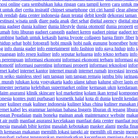
mosi online
cara sembuhkan luka ringan
cara tampil keren
cara untuk m
t untuk diet
cerita insiratif
chipset smartphone
ciri ciri hamil
clear aligne
ah rendah
data center indonesia
daun teratai
debit kredit
dekorasi taman
estinasi wisata unik
diare pada anak
diet sehat
digital agency
digital str
nia gadget
dunia kuliner
dunia lifestyle
dunia otomotif
dunia properti
en
 rumah
foto liburan
gadget canggih
gadget keren
gadget pintar
gadget te
sumbing
hadiah untuk kekasih
harga byoote collagen
harga fimty fiber
h
hidup sehat
hobi fotografi
hobi musik
hobi naik gunung
honestbee
hote
ng
info dunia gadet
info entertaiment
info fashion
info gaya hidup
info 
keuangan
info resep kuliner
info seputar keluarga
info tekno terbaru
info
ia perempuan
informasi ekonomi
informasi ekonomi terbaru
informasi g
tomotif
informasi parenting
informasi properti
informasi teknologi
infor
ernet kabel
internet kantor
internet murah
internet rumah
investasi
invest
m seiko stainless steel
jam tangan
jam tangan remaja
jambu biju
jarinag
a murah
julukan kota yogyakarta
kado ulang tahun
kalung silver lapis 
imester pertama
kelebihan supermarket online
kemasan ukm
kendaraan
laim asuransi
klinik skincare
kol marketing
kolam ikan terpal
komponen
onesia
kontes putri purbasari
kosmetik halal
kota di dunia
kredit kenda
iner
kuliner enak
kuliner indonesia
kuliner khas china
kuliner masakan 
ernet kabel
les grammar lanjutan bahasa Inggris
liburan di jepang
libur
ngan Pegadaian
main boneka
mainan anak
maintenance website
makan
 air putih
manfaat asuransi kecelakaan
manfaat data center
manfaat pop
nesia
masalah bibir kering
masalah kebotakan
masker alami
media fina
ih kemasan makanan
memilih lokasi tangki air
memilih oli mesin
mempe
ngobati radang tenggorokan
meningkatkan kecerdasan
menjaga daya t