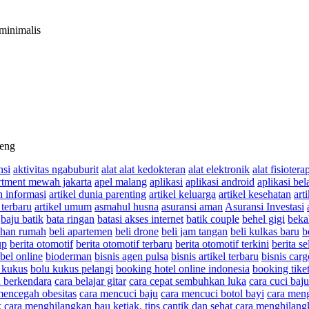
minimalis
leng
nsi
aktivitas ngabuburit
alat alat kedokteran
alat elektronik
alat fisiotera
rtment mewah jakarta
apel malang
aplikasi
aplikasi android
aplikasi bel
n informasi
artikel dunia parenting
artikel keluarga
artikel kesehatan
art
 terbaru
artikel umum
asmahul husna
asuransi aman
Asuransi Investasi
baju batik
bata ringan
batasi akses internet
batik couple
behel gigi
beka
uhan rumah
beli apartemen
beli drone
beli jam tangan
beli kulkas baru
b
up
berita otomotif
berita otomotif terbaru
berita otomotif terkini
berita se
bel online
bioderman
bisnis agen pulsa
bisnis artikel terbaru
bisnis carg
 kukus
bolu kukus pelangi
booking hotel online indonesia
booking tike
 berkendara
cara belajar gitar
cara cepat sembuhkan luka
cara cuci baju
mencegah obesitas
cara mencuci baju
cara mencuci botol bayi
cara meng
k
cara menghilangkan bau ketiak. tips cantik dan sehat
cara menghilang