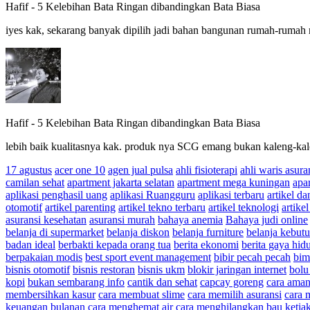
Hafif
-
5 Kelebihan Bata Ringan dibandingkan Bata Biasa
iyes kak, sekarang banyak dipilih jadi bahan bangunan rumah-rumah 
Hafif
-
5 Kelebihan Bata Ringan dibandingkan Bata Biasa
lebih baik kualitasnya kak. produk nya SCG emang bukan kaleng-ka
17 agustus
acer one 10
agen jual pulsa
ahli fisioterapi
ahli waris asura
camilan sehat
apartment jakarta selatan
apartment mega kuningan
apa
aplikasi penghasil uang
aplikasi Ruangguru
aplikasi terbaru
artikel da
otomotif
artikel parenting
artikel tekno terbaru
artikel teknologi
artikel
asuransi kesehatan
asuransi murah
bahaya anemia
Bahaya judi online
belanja di supermarket
belanja diskon
belanja furniture
belanja kebut
badan ideal
berbakti kepada orang tua
berita ekonomi
berita gaya hid
berpakaian modis
best sport event management
bibir pecah pecah
bim
bisnis otomotif
bisnis restoran
bisnis ukm
blokir jaringan internet
bolu
kopi
bukan sembarang info
cantik dan sehat
capcay goreng
cara aman
membersihkan kasur
cara membuat slime
cara memilih asuransi
cara 
keuangan bulanan
cara menghemat air
cara menghilangkan bau ketia