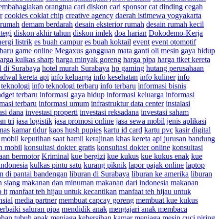
embahagiakan orangtua
cari diskon
cari sponsor
cat dinding
cegah
r
cookies coklat chip
creative agency
daerah istimewa yogyakarta
 rumah
demam berdarah
desain eksterior rumah
desain rumah kecil
ategi
diskon akhir tahun
diskon imlek
doa harian
Dokodemo-Kerja
ergi listrik
es buah campur
es buah koktail
event
event otomotif
rbaru
game online Megaxus
gangguan mata
ganti oli mesin
gaya hidup
arga kulkas sharp
harga minyak goreng
harga pipa
harga tiket kereta
l di Surabaya
hotel murah Surabaya
hp gaming
hutang perusahaan
jadwal kereta api
info keluarga
info kesehatan
info kuliner
info
 teknologi
info teknologi terbaru
info terbaru
informasi bisnis
adget terbaru
informasi gaya hidup
informasi keluarga
informasi
masi terbaru
informasi umum
infrastruktur data center
instalasi
asi dana
investasi properti
investasi reksadana
investasi saham
an tri
jasa logistik
jasa promosi online
jasa sewa mobil
jenis aplikasi
emas
kamar tidur
kaos hush pupies
kartu id card
kartu pvc
kasir digital
 mobil
keputihan saat hamil
kerajinan khas
kereta api jurusan bandung
 mobil
konsultasi dokter gratis
konsultasi dokter online
konsultasi
raan bermotor
Kriminal
kue bergizi
kue kukus
kue kukus enak
kue
indonesia
kulkas pintu satu
kurang piknik
lapor pajak online
laptop
an di pantai bandengan
liburan di Surabaya
liburan ke amerika
liburan
 siang
makanan dan minuman
makanan dari indonesia
makanan
 it
manfaat teh hijau untuk kecantikan
manfaat teh hijau untuk
nsial
media partner
membuat capcay goreng
membuat kue kukus
rbaiki saluran pipa
mendidik anak
mengajari anak membaca
ahan tubuh anak
menjaga kebersihan kamar
menjaga mesin cuci piring