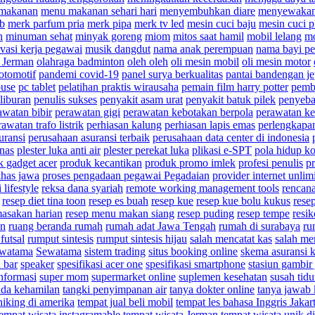
makanan
menu makanan sehari hari
menyembuhkan diare
menyewakan
ab
merk parfum pria
merk pipa
merk tv led
mesin cuci baju
mesin cuci p
n
minuman sehat
minyak goreng
miom
mitos saat hamil
mobil lelang
mo
vasi kerja pegawai
musik dangdut
nama anak perempuan
nama bayi pe
i Jerman
olahraga badminton
oleh oleh
oli mesin mobil
oli mesin motor
otomotif
pandemi covid-19
panel surya berkualitas
pantai bandengan je
ouse
pc tablet
pelatihan praktis wirausaha
pemain film harry potter
pembe
liburan
penulis sukses
penyakit asam urat
penyakit batuk pilek
penyeba
awatan bibir
perawatan gigi
perawatan kebotakan berpola
perawatan ke
awatan trafo listrik
perhiasan kalung
perhiasan lapis emas
perlengkapa
uransi
perusahaan asuransi terbaik
perusahaan data center di indonesia
anas
plester luka anti air
plester perekat luka
plikasi e-SPT
pola hidup k
k gadget acer
produk kecantikan
produk promo imlek
profesi penulis
pr
khas jawa
proses pengadaan pegawai Pegadaian
provider internet unlim
 lifestyle
reksa dana syariah
remote working management tools
rencan
resep diet tina toon
resep es buah
resep kue
resep kue bolu kukus
rese
masakan harian
resep menu makan siang
resep puding
resep tempe
resik
an
ruang beranda rumah
rumah adat Jawa Tengah
rumah di surabaya
ru
futsal
rumput sintesis
rumput sintesis hijau
salah mencatat kas
salah me
ewatama
Sewatama
sistem trading
situs booking online
skema asuransi 
 bar
speaker
spesifikasi acer one
spesifikasi smartphone
stasiun gambir 
nformasi
super mom
supermarket online
suplemen kesehatan
susah tidu
nda kehamilan
tangki penyimpanan air
tanya dokter online
tanya jawab 
hiking di amerika
tempat jual beli mobil
tempat les bahasa Inggris Jakar
tempat wisata instagramable
tempat wisata Jerman
tempat wisata unik d