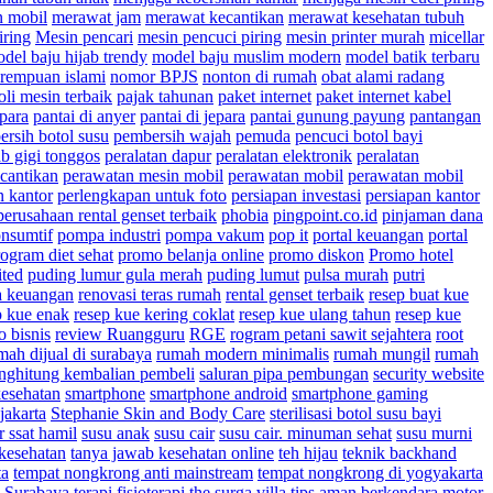
 mobil
merawat jam
merawat kecantikan
merawat kesehatan tubuh
iring
Mesin pencari
mesin pencuci piring
mesin printer murah
micellar
del baju hijab trendy
model baju muslim modern
model batik terbaru
rempuan islami
nomor BPJS
nonton di rumah
obat alami radang
oli mesin terbaik
pajak tahunan
paket internet
paket internet kabel
para
pantai di anyer
pantai di jepara
pantai gunung payung
pantangan
rsih botol susu
pembersih wajah
pemuda
pencuci botol bayi
b gigi tonggos
peralatan dapur
peralatan elektronik
peralatan
cantikan
perawatan mesin mobil
perawatan mobil
perawatan mobil
n kantor
perlengkapan untuk foto
persiapan investasi
persiapan kantor
perusahaan rental genset terbaik
phobia
pingpoint.co.id
pinjaman dana
onsumtif
pompa industri
pompa vakum
pop it
portal keuangan
portal
ogram diet sehat
promo belanja online
promo diskon
Promo hotel
ited
puding lumur gula merah
puding lumut
pulsa murah
putri
a keuangan
renovasi teras rumah
rental genset terbaik
resep buat kue
p kue enak
resep kue kering coklat
resep kue ulang tahun
resep kue
o bisnis
review Ruangguru
RGE
rogram petani sawit sejahtera
root
mah dijual di surabaya
rumah modern minimalis
rumah mungil
rumah
nghitung kembalian pembeli
saluran pipa pembungan
security website
kesehatan
smartphone
smartphone android
smartphone gaming
jakarta
Stephanie Skin and Body Care
sterilisasi botol susu bayi
r ssat hamil
susu anak
susu cair
susu cair. minuman sehat
susu murni
kesehatan
tanya jawab kesehatan online
teh hijau
teknik backhand
ta
tempat nongkrong anti mainstream
tempat nongkrong di yogyakarta
i Surabaya
terapi fisioterapi
the surga villa
tips aman berkendara motor