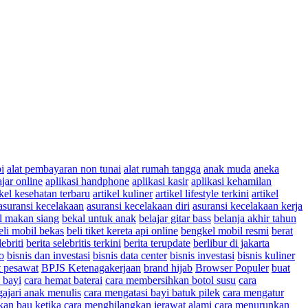
pi
alat pembayaran non tunai
alat rumah tangga
anak muda
aneka
ajar online
aplikasi handphone
aplikasi kasir
aplikasi kehamilan
ikel kesehatan terbaru
artikel kuliner
artikel lifestyle terkini
artikel
asuransi kecelakaan
asuransi kecelakaan diri
asuransi kecelakaan kerja
l makan siang
bekal untuk anak
belajar gitar bass
belanja akhir tahun
eli mobil bekas
beli tiket kereta api online
bengkel mobil resmi
berat
lebriti
berita selebritis terkini
berita terupdate
berlibur di jakarta
o
bisnis dan investasi
bisnis data center
bisnis investasi
bisnis kuliner
t pesawat
BPJS Ketenagakerjaan
brand hijab
Browser Populer
buat
 bayi
cara hemat baterai
cara membersihkan botol susu
cara
ajari anak menulis
cara mengatasi bayi batuk pilek
cara mengatur
kan bau ketika
cara menghilangkan jerawat alami
cara menurunkan