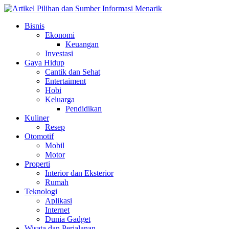
Skip
to
Bisnis
content
Ekonomi
Keuangan
Investasi
Gaya Hidup
Cantik dan Sehat
Entertaiment
Hobi
Keluarga
Pendidikan
Kuliner
Resep
Otomotif
Mobil
Motor
Properti
Interior dan Eksterior
Rumah
Teknologi
Aplikasi
Internet
Dunia Gadget
Wisata dan Perjalanan