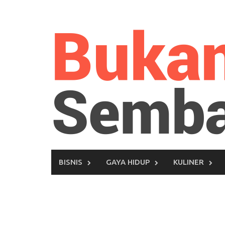
Skip
to
content
BISNIS
GAYA HIDUP
KULINER