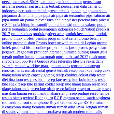
persiapan masuk SMA
pertimbangan kredit motor
perusahaan
asuransi
perusahaan asuransi terbaik
perusahaan data center di
indonesia
perusahaan rental genset terbaik
phobia
pingpoint.co.id
pinjaman dana tunai
pipa
pipa air
pipa air tersumbat
pipa saluran air
pipa untuk air panas
plester luka anti air
plester perekat luka
plikasi
e-SPT
pola hidup konsumtif
pompa industri
pompa vakum
pop it
portal keuangan
portal perempuan indonesia
PouchNation
prediksi
2017
printer bekas
produk gadget acer
produk kecantikan
produk
promo imlek
profesi penulis
program diet sehat
promo belanja
online
promo diskon
Promo hotel mewah murah di Legian
promo
imlek
promosi bisnis online
properti khas jawa
proses pengadaan
pegawai Pegadaian
provider internet unlimited
puding lumur gula
merah
puding lumut
pulsa murah
putri purbasari 2017
qualcomm
snapdragon 665
Raja Garuda Mas
referensi lifestyle
reksa dana
syariah
remote working management tools
rencana keuangan
renovasi teras rumah
rental genset terbaik
resep buat kue
resep cake
ulang tahun
resep capcay goreng
resep cookies coklat chip
resep
diet tina toon
resep es buah
resep kue
resep kue bolu kukus
resep
kue enak
resep kue kering coklat
resep kue ulang tahun
resep kue
ulang tahun anak
resep kue ultah
resep kuliner
resep makanan
resep
masakan harian
resep menu makan siang
resep puding
resep tempe
resiko bisnis
review Ruangguru
RGE
rogram petani sawit sejahtera
root android
root smartphone
Royal Golden Eagle
RS Hermina
Kemayoran
ruang beranda rumah
rumah adat Jawa Tengah
rumah
di surabaya
rumah dijual di surabaya
rumah modern minimalis