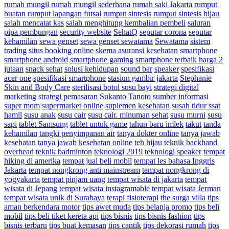
rumah mungil
rumah mungil sederhana
rumah saki Jakarta
rumput
buatan
rumput lapangan futsal
rumput sintesis
rumput sintesis hijau
salah mencatat kas
salah menghitung kembalian pembeli
saluran
pipa pembungan
security website
SehatQ
seputar corona
seputar
kehamilan
sewa genset
sewa genset sewatama
Sewatama
sistem
trading
situs booking online
skema asuransi kesehatan
smartphone
smartphone android
smartphone gaming
smartphone terbaik harga 2
jutaan
snack sehat
solusi kehidupan
sound bar
speaker
spesifikasi
acer one
spesifikasi smartphone
stasiun gambir jakarta
Stephanie
Skin and Body Care
sterilisasi botol susu bayi
strategi digital
marketing
strategi pemasaran
Sukanto Tanoto
sumber informasi
super mom
supermarket online
suplemen kesehatan
susah tidur ssat
hamil
susu anak
susu cair
susu cair. minuman sehat
susu murni
susu
sapi
tablet Samsung
tablet untuk game
tahun baru imlek
takut
tanda
kehamilan
tangki penyimpanan air
tanya dokter online
tanya jawab
kesehatan
tanya jawab kesehatan online
teh hijau
teknik backhand
overhead
teknik badminton
teknologi 2019
teknologi speaker
tempat
hiking di amerika
tempat jual beli mobil
tempat les bahasa Inggris
Jakarta
tempat nongkrong anti mainstream
tempat nongkrong di
yogyakarta
tempat pinjam uang
tempat wisata di jakarta
tempat
wisata di Jepang
tempat wisata instagramable
tempat wisata Jerman
tempat wisata unik di Surabaya
terapi fisioterapi
the surga villa
tips
aman berkendara motor
tips awet muda
tips belanja promo
tips beli
mobil
tips beli tiket kereta api
tips bisnis
tips bisnis fashion
tips
bisnis terbaru
tips buat kemasan
tips cantik
tips dekorasi rumah
tips