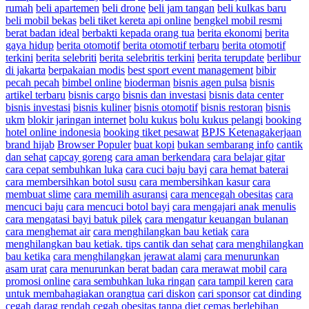
rumah
beli apartemen
beli drone
beli jam tangan
beli kulkas baru
beli mobil bekas
beli tiket kereta api online
bengkel mobil resmi
berat badan ideal
berbakti kepada orang tua
berita ekonomi
berita
gaya hidup
berita otomotif
berita otomotif terbaru
berita otomotif
terkini
berita selebriti
berita selebritis terkini
berita terupdate
berlibur
di jakarta
berpakaian modis
best sport event management
bibir
pecah pecah
bimbel online
bioderman
bisnis agen pulsa
bisnis
artikel terbaru
bisnis cargo
bisnis dan investasi
bisnis data center
bisnis investasi
bisnis kuliner
bisnis otomotif
bisnis restoran
bisnis
ukm
blokir jaringan internet
bolu kukus
bolu kukus pelangi
booking
hotel online indonesia
booking tiket pesawat
BPJS Ketenagakerjaan
brand hijab
Browser Populer
buat kopi
bukan sembarang info
cantik
dan sehat
capcay goreng
cara aman berkendara
cara belajar gitar
cara cepat sembuhkan luka
cara cuci baju bayi
cara hemat baterai
cara membersihkan botol susu
cara membersihkan kasur
cara
membuat slime
cara memilih asuransi
cara mencegah obesitas
cara
mencuci baju
cara mencuci botol bayi
cara mengajari anak menulis
cara mengatasi bayi batuk pilek
cara mengatur keuangan bulanan
cara menghemat air
cara menghilangkan bau ketiak
cara
menghilangkan bau ketiak. tips cantik dan sehat
cara menghilangkan
bau ketika
cara menghilangkan jerawat alami
cara menurunkan
asam urat
cara menurunkan berat badan
cara merawat mobil
cara
promosi online
cara sembuhkan luka ringan
cara tampil keren
cara
untuk membahagiakan orangtua
cari diskon
cari sponsor
cat dinding
cegah darag rendah
cegah obesitas tanpa diet
cemas berlebihan