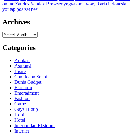
online
Yandex
Yandex Browser
yogyakarta
yogyakarta indonesia
youtap pos
zet besi
Archives
Archives
Categories
Aplikasi
Asuransi
Bisnis
Cantik dan Sehat
Dunia Gadget
Ekonomi
Entertaiment
Fashion
Game
Gaya Hidup
Hobi
Hotel
Interior dan Eksterior
Internet