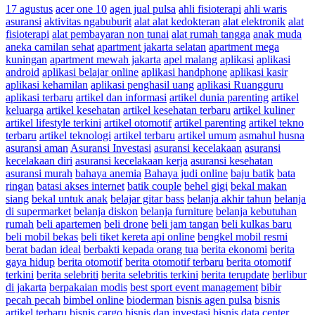
17 agustus
acer one 10
agen jual pulsa
ahli fisioterapi
ahli waris
asuransi
aktivitas ngabuburit
alat alat kedokteran
alat elektronik
alat
fisioterapi
alat pembayaran non tunai
alat rumah tangga
anak muda
aneka camilan sehat
apartment jakarta selatan
apartment mega
kuningan
apartment mewah jakarta
apel malang
aplikasi
aplikasi
android
aplikasi belajar online
aplikasi handphone
aplikasi kasir
aplikasi kehamilan
aplikasi penghasil uang
aplikasi Ruangguru
aplikasi terbaru
artikel dan informasi
artikel dunia parenting
artikel
keluarga
artikel kesehatan
artikel kesehatan terbaru
artikel kuliner
artikel lifestyle terkini
artikel otomotif
artikel parenting
artikel tekno
terbaru
artikel teknologi
artikel terbaru
artikel umum
asmahul husna
asuransi aman
Asuransi Investasi
asuransi kecelakaan
asuransi
kecelakaan diri
asuransi kecelakaan kerja
asuransi kesehatan
asuransi murah
bahaya anemia
Bahaya judi online
baju batik
bata
ringan
batasi akses internet
batik couple
behel gigi
bekal makan
siang
bekal untuk anak
belajar gitar bass
belanja akhir tahun
belanja
di supermarket
belanja diskon
belanja furniture
belanja kebutuhan
rumah
beli apartemen
beli drone
beli jam tangan
beli kulkas baru
beli mobil bekas
beli tiket kereta api online
bengkel mobil resmi
berat badan ideal
berbakti kepada orang tua
berita ekonomi
berita
gaya hidup
berita otomotif
berita otomotif terbaru
berita otomotif
terkini
berita selebriti
berita selebritis terkini
berita terupdate
berlibur
di jakarta
berpakaian modis
best sport event management
bibir
pecah pecah
bimbel online
bioderman
bisnis agen pulsa
bisnis
artikel terbaru
bisnis cargo
bisnis dan investasi
bisnis data center