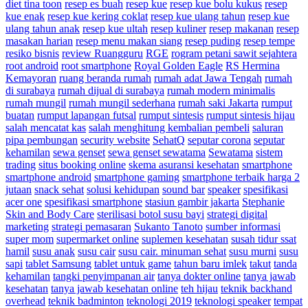
diet tina toon
resep es buah
resep kue
resep kue bolu kukus
resep
kue enak
resep kue kering coklat
resep kue ulang tahun
resep kue
ulang tahun anak
resep kue ultah
resep kuliner
resep makanan
resep
masakan harian
resep menu makan siang
resep puding
resep tempe
resiko bisnis
review Ruangguru
RGE
rogram petani sawit sejahtera
root android
root smartphone
Royal Golden Eagle
RS Hermina
Kemayoran
ruang beranda rumah
rumah adat Jawa Tengah
rumah
di surabaya
rumah dijual di surabaya
rumah modern minimalis
rumah mungil
rumah mungil sederhana
rumah saki Jakarta
rumput
buatan
rumput lapangan futsal
rumput sintesis
rumput sintesis hijau
salah mencatat kas
salah menghitung kembalian pembeli
saluran
pipa pembungan
security website
SehatQ
seputar corona
seputar
kehamilan
sewa genset
sewa genset sewatama
Sewatama
sistem
trading
situs booking online
skema asuransi kesehatan
smartphone
smartphone android
smartphone gaming
smartphone terbaik harga 2
jutaan
snack sehat
solusi kehidupan
sound bar
speaker
spesifikasi
acer one
spesifikasi smartphone
stasiun gambir jakarta
Stephanie
Skin and Body Care
sterilisasi botol susu bayi
strategi digital
marketing
strategi pemasaran
Sukanto Tanoto
sumber informasi
super mom
supermarket online
suplemen kesehatan
susah tidur ssat
hamil
susu anak
susu cair
susu cair. minuman sehat
susu murni
susu
sapi
tablet Samsung
tablet untuk game
tahun baru imlek
takut
tanda
kehamilan
tangki penyimpanan air
tanya dokter online
tanya jawab
kesehatan
tanya jawab kesehatan online
teh hijau
teknik backhand
overhead
teknik badminton
teknologi 2019
teknologi speaker
tempat