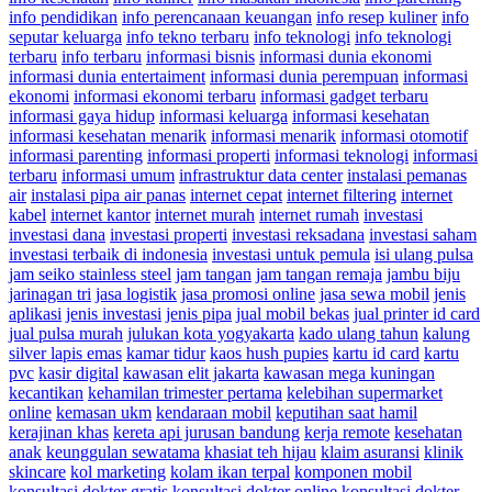
info pendidikan
info perencanaan keuangan
info resep kuliner
info
seputar keluarga
info tekno terbaru
info teknologi
info teknologi
terbaru
info terbaru
informasi bisnis
informasi dunia ekonomi
informasi dunia entertaiment
informasi dunia perempuan
informasi
ekonomi
informasi ekonomi terbaru
informasi gadget terbaru
informasi gaya hidup
informasi keluarga
informasi kesehatan
informasi kesehatan menarik
informasi menarik
informasi otomotif
informasi parenting
informasi properti
informasi teknologi
informasi
terbaru
informasi umum
infrastruktur data center
instalasi pemanas
air
instalasi pipa air panas
internet cepat
internet filtering
internet
kabel
internet kantor
internet murah
internet rumah
investasi
investasi dana
investasi properti
investasi reksadana
investasi saham
investasi terbaik di indonesia
investasi untuk pemula
isi ulang pulsa
jam seiko stainless steel
jam tangan
jam tangan remaja
jambu biju
jarinagan tri
jasa logistik
jasa promosi online
jasa sewa mobil
jenis
aplikasi
jenis investasi
jenis pipa
jual mobil bekas
jual printer id card
jual pulsa murah
julukan kota yogyakarta
kado ulang tahun
kalung
silver lapis emas
kamar tidur
kaos hush pupies
kartu id card
kartu
pvc
kasir digital
kawasan elit jakarta
kawasan mega kuningan
kecantikan
kehamilan trimester pertama
kelebihan supermarket
online
kemasan ukm
kendaraan mobil
keputihan saat hamil
kerajinan khas
kereta api jurusan bandung
kerja remote
kesehatan
anak
keunggulan sewatama
khasiat teh hijau
klaim asuransi
klinik
skincare
kol marketing
kolam ikan terpal
komponen mobil
konsultasi dokter gratis
konsultasi dokter online
konsultasi dokter