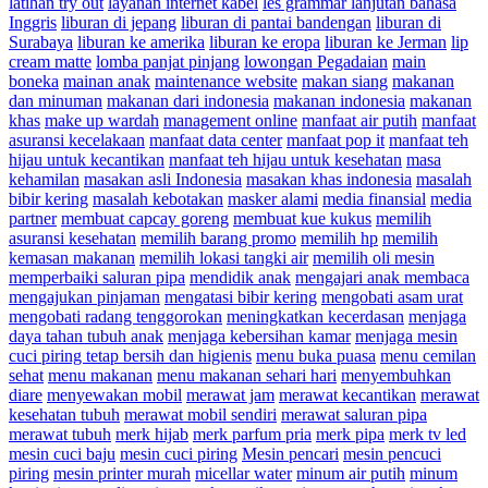
latihan try out
layanan internet kabel
les grammar lanjutan bahasa
Inggris
liburan di jepang
liburan di pantai bandengan
liburan di
Surabaya
liburan ke amerika
liburan ke eropa
liburan ke Jerman
lip
cream matte
lomba panjat pinjang
lowongan Pegadaian
main
boneka
mainan anak
maintenance website
makan siang
makanan
dan minuman
makanan dari indonesia
makanan indonesia
makanan
khas
make up wardah
management online
manfaat air putih
manfaat
asuransi kecelakaan
manfaat data center
manfaat pop it
manfaat teh
hijau untuk kecantikan
manfaat teh hijau untuk kesehatan
masa
kehamilan
masakan asli Indonesia
masakan khas indonesia
masalah
bibir kering
masalah kebotakan
masker alami
media finansial
media
partner
membuat capcay goreng
membuat kue kukus
memilih
asuransi kesehatan
memilih barang promo
memilih hp
memilih
kemasan makanan
memilih lokasi tangki air
memilih oli mesin
memperbaiki saluran pipa
mendidik anak
mengajari anak membaca
mengajukan pinjaman
mengatasi bibir kering
mengobati asam urat
mengobati radang tenggorokan
meningkatkan kecerdasan
menjaga
daya tahan tubuh anak
menjaga kebersihan kamar
menjaga mesin
cuci piring tetap bersih dan higienis
menu buka puasa
menu cemilan
sehat
menu makanan
menu makanan sehari hari
menyembuhkan
diare
menyewakan mobil
merawat jam
merawat kecantikan
merawat
kesehatan tubuh
merawat mobil sendiri
merawat saluran pipa
merawat tubuh
merk hijab
merk parfum pria
merk pipa
merk tv led
mesin cuci baju
mesin cuci piring
Mesin pencari
mesin pencuci
piring
mesin printer murah
micellar water
minum air putih
minum