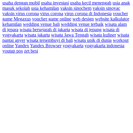
usaha dengan mobil
usaha investasi
usaha kecil menengah
usia anak
masuk sekolah
usia kehamilan
vaksin sinochem
vaksin sinovac
vaksin virus corona
virus corona
virus corona di Indonesia
voucher
game Megaxus
voucher game online
web design
website kalkulator
kehamilan
wedding venue bali
wedding venue terbaik
wisata alam
di jepara
wisata bersejarah di jakarta
wisata di jepang
wisata di
yogyakarta
wisata jakarta
wisata Jawa Tengah
wisata kuliner
wisata
pantai anyer
wisata tersembuyi di bali
wisata unik di dunia
workout
online
Yandex
Yandex Browser
yogyakarta
yogyakarta indonesia
youtap pos
zet besi