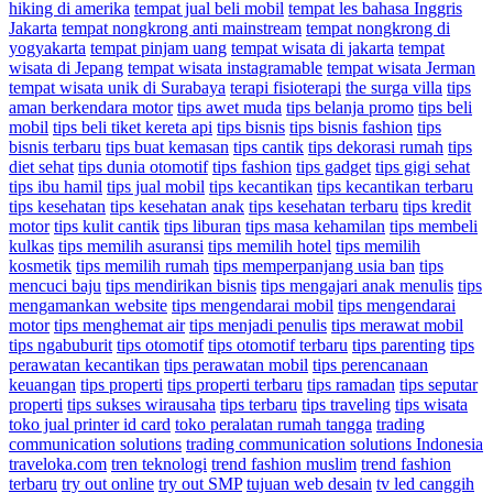
hiking di amerika
tempat jual beli mobil
tempat les bahasa Inggris
Jakarta
tempat nongkrong anti mainstream
tempat nongkrong di
yogyakarta
tempat pinjam uang
tempat wisata di jakarta
tempat
wisata di Jepang
tempat wisata instagramable
tempat wisata Jerman
tempat wisata unik di Surabaya
terapi fisioterapi
the surga villa
tips
aman berkendara motor
tips awet muda
tips belanja promo
tips beli
mobil
tips beli tiket kereta api
tips bisnis
tips bisnis fashion
tips
bisnis terbaru
tips buat kemasan
tips cantik
tips dekorasi rumah
tips
diet sehat
tips dunia otomotif
tips fashion
tips gadget
tips gigi sehat
tips ibu hamil
tips jual mobil
tips kecantikan
tips kecantikan terbaru
tips kesehatan
tips kesehatan anak
tips kesehatan terbaru
tips kredit
motor
tips kulit cantik
tips liburan
tips masa kehamilan
tips membeli
kulkas
tips memilih asuransi
tips memilih hotel
tips memilih
kosmetik
tips memilih rumah
tips memperpanjang usia ban
tips
mencuci baju
tips mendirikan bisnis
tips mengajari anak menulis
tips
mengamankan website
tips mengendarai mobil
tips mengendarai
motor
tips menghemat air
tips menjadi penulis
tips merawat mobil
tips ngabuburit
tips otomotif
tips otomotif terbaru
tips parenting
tips
perawatan kecantikan
tips perawatan mobil
tips perencanaan
keuangan
tips properti
tips properti terbaru
tips ramadan
tips seputar
properti
tips sukses wirausaha
tips terbaru
tips traveling
tips wisata
toko jual printer id card
toko peralatan rumah tangga
trading
communication solutions
trading communication solutions Indonesia
traveloka.com
tren teknologi
trend fashion muslim
trend fashion
terbaru
try out online
try out SMP
tujuan web desain
tv led canggih