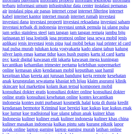
informasi parenting
informasi properti
informasi teknologi
informasi
terbaru
informasi umum
infrastruktur data center
instalasi pemanas
air
instalasi pipa air panas
internet cepat
internet filtering
internet
kabel
internet kantor
internet murah
internet rumah
investasi
investasi dana
investasi properti
investasi reksadana
investasi saham
investasi terbaik di indonesia
investasi untuk pemula
isi ulang pulsa
jam seiko stainless steel
jam tangan
jam tangan remaja
jambu biju
jarinagan tri
jasa logistik
jasa promosi online
jasa sewa mobil
jenis
aplikasi
jenis investasi
jenis pipa
jual mobil bekas
jual printer id card
jual pulsa murah
julukan kota yogyakarta
kado ulang tahun
kalung
silver lapis emas
kamar tidur
kaos hush pupies
kartu id card
kartu
pvc
kasir digital
kawasan elit jakarta
kawasan mega kuningan
kecantikan
kehamilan trimester pertama
kelebihan supermarket
online
kemasan ukm
kendaraan mobil
keputihan saat hamil
kerajinan khas
kereta api jurusan bandung
kerja remote
kesehatan
anak
keunggulan sewatama
khasiat teh hijau
klaim asuransi
klinik
skincare
kol marketing
kolam ikan terpal
komponen mobil
konsultasi dokter gratis
konsultasi dokter online
konsultasi dokter
online gratis
konsultasi kesehatan online
kontes kecantikan
indonesia
kontes putri purbasari
kosmetik halal
kota di dunia
kredit
kendaraan bermotor
Kriminal
kue bergizi
kue kukus
kue kukus enak
kue lumut
kue tradisional
kue ulang tahun anak
kuiner khas
Indonesia
kuliner
kuliner enak
kuliner indonesia
kuliner khas china
kuliner masakan indonesia
kulkas pintu satu
kurang piknik
lapor
pajak online
laptop gaming
laptop gaming murah
latihan online