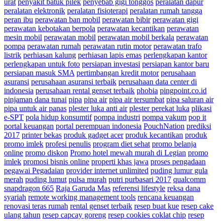
urat
penyakit batuk pilek
penyebab gigi tonggos
peralatan dapur
peralatan elektronik
peralatan fisioterapi
peralatan rumah tangga
peran ibu
perawatan ban mobil
perawatan bibir
perawatan gigi
perawatan kebotakan berpola
perawatan kecantikan
perawatan
mesin mobil
perawatan mobil
perawatan mobil berkala
perawatan
pompa
perawatan rumah
perawatan rutin motor
perawatan trafo
listrik
perhiasan kalung
perhiasan lapis emas
perlengkapan kantor
perlengkapan untuk foto
persiapan investasi
persiapan kantor baru
persiapan masuk SMA
pertimbangan kredit motor
perusahaan
asuransi
perusahaan asuransi terbaik
perusahaan data center di
indonesia
perusahaan rental genset terbaik
phobia
pingpoint.co.id
pinjaman dana tunai
pipa
pipa air
pipa air tersumbat
pipa saluran air
pipa untuk air panas
plester luka anti air
plester perekat luka
plikasi
e-SPT
pola hidup konsumtif
pompa industri
pompa vakum
pop it
portal keuangan
portal perempuan indonesia
PouchNation
prediksi
2017
printer bekas
produk gadget acer
produk kecantikan
produk
promo imlek
profesi penulis
program diet sehat
promo belanja
online
promo diskon
Promo hotel mewah murah di Legian
promo
imlek
promosi bisnis online
properti khas jawa
proses pengadaan
pegawai Pegadaian
provider internet unlimited
puding lumur gula
merah
puding lumut
pulsa murah
putri purbasari 2017
qualcomm
snapdragon 665
Raja Garuda Mas
referensi lifestyle
reksa dana
syariah
remote working management tools
rencana keuangan
renovasi teras rumah
rental genset terbaik
resep buat kue
resep cake
ulang tahun
resep capcay goreng
resep cookies coklat chip
resep