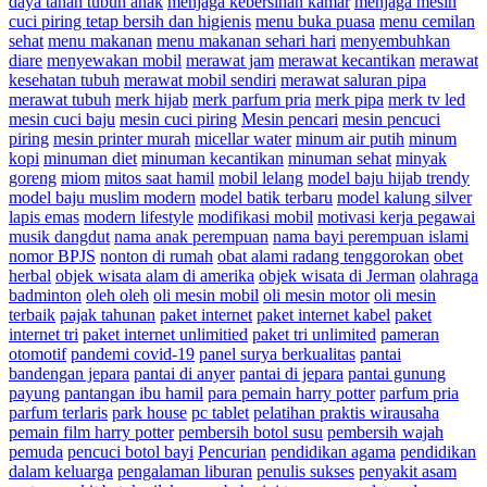
daya tahan tubuh anak
menjaga kebersihan kamar
menjaga mesin
cuci piring tetap bersih dan higienis
menu buka puasa
menu cemilan
sehat
menu makanan
menu makanan sehari hari
menyembuhkan
diare
menyewakan mobil
merawat jam
merawat kecantikan
merawat
kesehatan tubuh
merawat mobil sendiri
merawat saluran pipa
merawat tubuh
merk hijab
merk parfum pria
merk pipa
merk tv led
mesin cuci baju
mesin cuci piring
Mesin pencari
mesin pencuci
piring
mesin printer murah
micellar water
minum air putih
minum
kopi
minuman diet
minuman kecantikan
minuman sehat
minyak
goreng
miom
mitos saat hamil
mobil lelang
model baju hijab trendy
model baju muslim modern
model batik terbaru
model kalung silver
lapis emas
modern lifestyle
modifikasi mobil
motivasi kerja pegawai
musik dangdut
nama anak perempuan
nama bayi perempuan islami
nomor BPJS
nonton di rumah
obat alami radang tenggorokan
obet
herbal
objek wisata alam di amerika
objek wisata di Jerman
olahraga
badminton
oleh oleh
oli mesin mobil
oli mesin motor
oli mesin
terbaik
pajak tahunan
paket internet
paket internet kabel
paket
internet tri
paket internet unlimitied
paket tri unlimited
pameran
otomotif
pandemi covid-19
panel surya berkualitas
pantai
bandengan jepara
pantai di anyer
pantai di jepara
pantai gunung
payung
pantangan ibu hamil
para pemain harry potter
parfum pria
parfum terlaris
park house
pc tablet
pelatihan praktis wirausaha
pemain film harry potter
pembersih botol susu
pembersih wajah
pemuda
pencuci botol bayi
Pencurian
pendidikan agama
pendidikan
dalam keluarga
pengalaman liburan
penulis sukses
penyakit asam