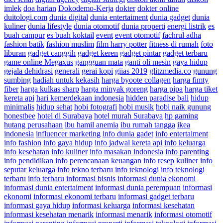
imlek
doa harian
Dokodemo-Kerja
dokter
dokter online
duitologi.com
dunia digital
dunia entertaiment
dunia gadget
dunia
kuliner
dunia lifestyle
dunia otomotif
dunia properti
energi listrik
es
buah campur
es buah koktail
event
event otomotif
fachrul adha
fashion batik
fashion muslim
film harry potter
fitness di rumah
foto
liburan
gadget canggih
gadget keren
gadget pintar
gadget terbaru
game online Megaxus
gangguan mata
ganti oli mesin
gaya hidup
gejala dehidrasi
generali
gerai kopi
giias 2019
glitzmedia.co
gunung
sumbing
hadiah untuk kekasih
harga byoote collagen
harga fimty
fiber
harga kulkas sharp
harga minyak goreng
harga pipa
harga tiket
kereta api
hari kemerdekaan indonesia
hidden paradise bali
hidup
minimalis
hidup sehat
hobi fotografi
hobi musik
hobi naik gunung
honestbee
hotel di Surabaya
hotel murah Surabaya
hp gaming
hutang perusahaan
ibu hamil anemia
ibu rumah tangga
ikea
indonesia
influencer marketing
info dunia gadet
info entertaiment
info fashion
info gaya hidup
info jadwal kereta api
info keluarga
info kesehatan
info kuliner
info masakan indonesia
info parenting
info pendidikan
info perencanaan keuangan
info resep kuliner
info
seputar keluarga
info tekno terbaru
info teknologi
info teknologi
terbaru
info terbaru
informasi bisnis
informasi dunia ekonomi
informasi dunia entertaiment
informasi dunia perempuan
informasi
ekonomi
informasi ekonomi terbaru
informasi gadget terbaru
informasi gaya hidup
informasi keluarga
informasi kesehatan
informasi kesehatan menarik
informasi menarik
informasi otomotif