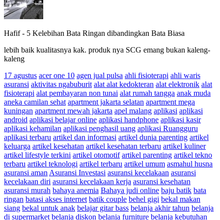
Hafif
-
5 Kelebihan Bata Ringan dibandingkan Bata Biasa
lebih baik kualitasnya kak. produk nya SCG emang bukan kaleng-
kaleng
17 agustus
acer one 10
agen jual pulsa
ahli fisioterapi
ahli waris
asuransi
aktivitas ngabuburit
alat alat kedokteran
alat elektronik
alat
fisioterapi
alat pembayaran non tunai
alat rumah tangga
anak muda
aneka camilan sehat
apartment jakarta selatan
apartment mega
kuningan
apartment mewah jakarta
apel malang
aplikasi
aplikasi
android
aplikasi belajar online
aplikasi handphone
aplikasi kasir
aplikasi kehamilan
aplikasi penghasil uang
aplikasi Ruangguru
aplikasi terbaru
artikel dan informasi
artikel dunia parenting
artikel
keluarga
artikel kesehatan
artikel kesehatan terbaru
artikel kuliner
artikel lifestyle terkini
artikel otomotif
artikel parenting
artikel tekno
terbaru
artikel teknologi
artikel terbaru
artikel umum
asmahul husna
asuransi aman
Asuransi Investasi
asuransi kecelakaan
asuransi
kecelakaan diri
asuransi kecelakaan kerja
asuransi kesehatan
asuransi murah
bahaya anemia
Bahaya judi online
baju batik
bata
ringan
batasi akses internet
batik couple
behel gigi
bekal makan
siang
bekal untuk anak
belajar gitar bass
belanja akhir tahun
belanja
di supermarket
belanja diskon
belanja furniture
belanja kebutuhan