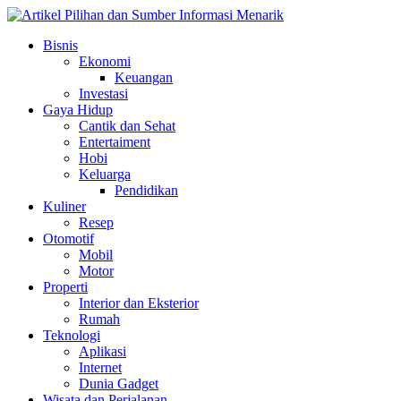
Skip
to
Bisnis
content
Ekonomi
Keuangan
Investasi
Gaya Hidup
Cantik dan Sehat
Entertaiment
Hobi
Keluarga
Pendidikan
Kuliner
Resep
Otomotif
Mobil
Motor
Properti
Interior dan Eksterior
Rumah
Teknologi
Aplikasi
Internet
Dunia Gadget
Wisata dan Perjalanan