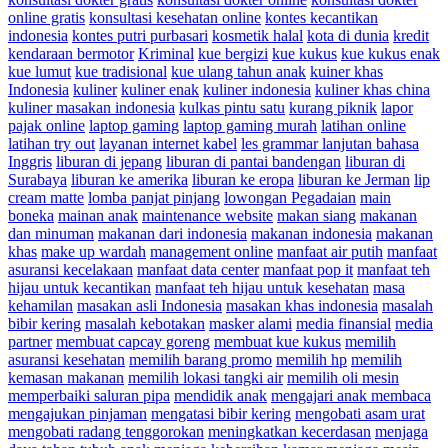
online gratis
konsultasi kesehatan online
kontes kecantikan
indonesia
kontes putri purbasari
kosmetik halal
kota di dunia
kredit
kendaraan bermotor
Kriminal
kue bergizi
kue kukus
kue kukus enak
kue lumut
kue tradisional
kue ulang tahun anak
kuiner khas
Indonesia
kuliner
kuliner enak
kuliner indonesia
kuliner khas china
kuliner masakan indonesia
kulkas pintu satu
kurang piknik
lapor
pajak online
laptop gaming
laptop gaming murah
latihan online
latihan try out
layanan internet kabel
les grammar lanjutan bahasa
Inggris
liburan di jepang
liburan di pantai bandengan
liburan di
Surabaya
liburan ke amerika
liburan ke eropa
liburan ke Jerman
lip
cream matte
lomba panjat pinjang
lowongan Pegadaian
main
boneka
mainan anak
maintenance website
makan siang
makanan
dan minuman
makanan dari indonesia
makanan indonesia
makanan
khas
make up wardah
management online
manfaat air putih
manfaat
asuransi kecelakaan
manfaat data center
manfaat pop it
manfaat teh
hijau untuk kecantikan
manfaat teh hijau untuk kesehatan
masa
kehamilan
masakan asli Indonesia
masakan khas indonesia
masalah
bibir kering
masalah kebotakan
masker alami
media finansial
media
partner
membuat capcay goreng
membuat kue kukus
memilih
asuransi kesehatan
memilih barang promo
memilih hp
memilih
kemasan makanan
memilih lokasi tangki air
memilih oli mesin
memperbaiki saluran pipa
mendidik anak
mengajari anak membaca
mengajukan pinjaman
mengatasi bibir kering
mengobati asam urat
mengobati radang tenggorokan
meningkatkan kecerdasan
menjaga