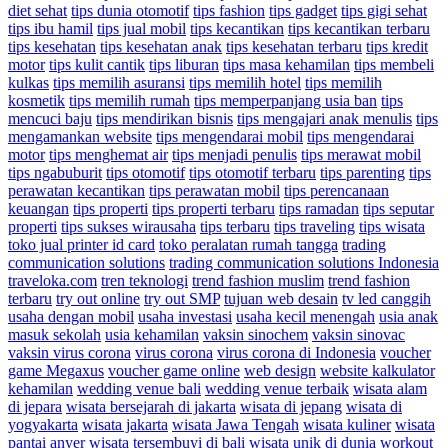
diet sehat
tips dunia otomotif
tips fashion
tips gadget
tips gigi sehat
tips ibu hamil
tips jual mobil
tips kecantikan
tips kecantikan terbaru
tips kesehatan
tips kesehatan anak
tips kesehatan terbaru
tips kredit
motor
tips kulit cantik
tips liburan
tips masa kehamilan
tips membeli
kulkas
tips memilih asuransi
tips memilih hotel
tips memilih
kosmetik
tips memilih rumah
tips memperpanjang usia ban
tips
mencuci baju
tips mendirikan bisnis
tips mengajari anak menulis
tips
mengamankan website
tips mengendarai mobil
tips mengendarai
motor
tips menghemat air
tips menjadi penulis
tips merawat mobil
tips ngabuburit
tips otomotif
tips otomotif terbaru
tips parenting
tips
perawatan kecantikan
tips perawatan mobil
tips perencanaan
keuangan
tips properti
tips properti terbaru
tips ramadan
tips seputar
properti
tips sukses wirausaha
tips terbaru
tips traveling
tips wisata
toko jual printer id card
toko peralatan rumah tangga
trading
communication solutions
trading communication solutions Indonesia
traveloka.com
tren teknologi
trend fashion muslim
trend fashion
terbaru
try out online
try out SMP
tujuan web desain
tv led canggih
usaha dengan mobil
usaha investasi
usaha kecil menengah
usia anak
masuk sekolah
usia kehamilan
vaksin sinochem
vaksin sinovac
vaksin virus corona
virus corona
virus corona di Indonesia
voucher
game Megaxus
voucher game online
web design
website kalkulator
kehamilan
wedding venue bali
wedding venue terbaik
wisata alam
di jepara
wisata bersejarah di jakarta
wisata di jepang
wisata di
yogyakarta
wisata jakarta
wisata Jawa Tengah
wisata kuliner
wisata
pantai anyer
wisata tersembuyi di bali
wisata unik di dunia
workout