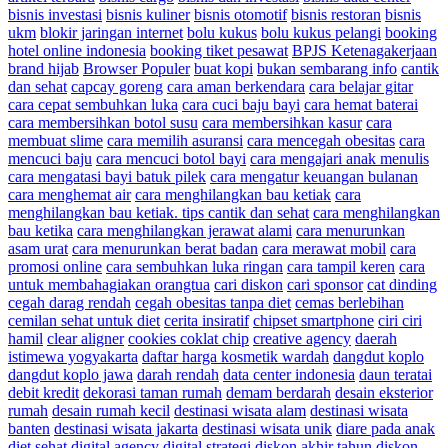
bisnis investasi
bisnis kuliner
bisnis otomotif
bisnis restoran
bisnis
ukm
blokir jaringan internet
bolu kukus
bolu kukus pelangi
booking
hotel online indonesia
booking tiket pesawat
BPJS Ketenagakerjaan
brand hijab
Browser Populer
buat kopi
bukan sembarang info
cantik
dan sehat
capcay goreng
cara aman berkendara
cara belajar gitar
cara cepat sembuhkan luka
cara cuci baju bayi
cara hemat baterai
cara membersihkan botol susu
cara membersihkan kasur
cara
membuat slime
cara memilih asuransi
cara mencegah obesitas
cara
mencuci baju
cara mencuci botol bayi
cara mengajari anak menulis
cara mengatasi bayi batuk pilek
cara mengatur keuangan bulanan
cara menghemat air
cara menghilangkan bau ketiak
cara
menghilangkan bau ketiak. tips cantik dan sehat
cara menghilangkan
bau ketika
cara menghilangkan jerawat alami
cara menurunkan
asam urat
cara menurunkan berat badan
cara merawat mobil
cara
promosi online
cara sembuhkan luka ringan
cara tampil keren
cara
untuk membahagiakan orangtua
cari diskon
cari sponsor
cat dinding
cegah darag rendah
cegah obesitas tanpa diet
cemas berlebihan
cemilan sehat untuk diet
cerita insiratif
chipset smartphone
ciri ciri
hamil
clear aligner
cookies coklat chip
creative agency
daerah
istimewa yogyakarta
daftar harga kosmetik wardah
dangdut koplo
dangdut koplo jawa
darah rendah
data center indonesia
daun teratai
debit kredit
dekorasi taman rumah
demam berdarah
desain eksterior
rumah
desain rumah kecil
destinasi wisata alam
destinasi wisata
banten
destinasi wisata jakarta
destinasi wisata unik
diare pada anak
diet sehat
digital agency
digital strategi
diskon akhir tahun
diskon