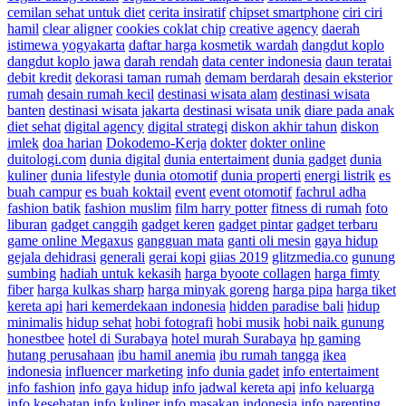
cemilan sehat untuk diet
cerita insiratif
chipset smartphone
ciri ciri
hamil
clear aligner
cookies coklat chip
creative agency
daerah
istimewa yogyakarta
daftar harga kosmetik wardah
dangdut koplo
dangdut koplo jawa
darah rendah
data center indonesia
daun teratai
debit kredit
dekorasi taman rumah
demam berdarah
desain eksterior
rumah
desain rumah kecil
destinasi wisata alam
destinasi wisata
banten
destinasi wisata jakarta
destinasi wisata unik
diare pada anak
diet sehat
digital agency
digital strategi
diskon akhir tahun
diskon
imlek
doa harian
Dokodemo-Kerja
dokter
dokter online
duitologi.com
dunia digital
dunia entertaiment
dunia gadget
dunia
kuliner
dunia lifestyle
dunia otomotif
dunia properti
energi listrik
es
buah campur
es buah koktail
event
event otomotif
fachrul adha
fashion batik
fashion muslim
film harry potter
fitness di rumah
foto
liburan
gadget canggih
gadget keren
gadget pintar
gadget terbaru
game online Megaxus
gangguan mata
ganti oli mesin
gaya hidup
gejala dehidrasi
generali
gerai kopi
giias 2019
glitzmedia.co
gunung
sumbing
hadiah untuk kekasih
harga byoote collagen
harga fimty
fiber
harga kulkas sharp
harga minyak goreng
harga pipa
harga tiket
kereta api
hari kemerdekaan indonesia
hidden paradise bali
hidup
minimalis
hidup sehat
hobi fotografi
hobi musik
hobi naik gunung
honestbee
hotel di Surabaya
hotel murah Surabaya
hp gaming
hutang perusahaan
ibu hamil anemia
ibu rumah tangga
ikea
indonesia
influencer marketing
info dunia gadet
info entertaiment
info fashion
info gaya hidup
info jadwal kereta api
info keluarga
info kesehatan
info kuliner
info masakan indonesia
info parenting