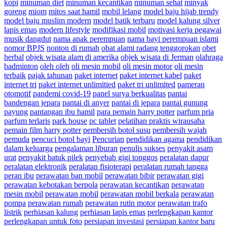
kopi
minuman diet
minuman kecantikan
minuman sehat
minyak
goreng
miom
mitos saat hamil
mobil lelang
model baju hijab trendy
model baju muslim modern
model batik terbaru
model kalung silver
lapis emas
modern lifestyle
modifikasi mobil
motivasi kerja pegawai
musik dangdut
nama anak perempuan
nama bayi perempuan islami
nomor BPJS
nonton di rumah
obat alami radang tenggorokan
obet
herbal
objek wisata alam di amerika
objek wisata di Jerman
olahraga
badminton
oleh oleh
oli mesin mobil
oli mesin motor
oli mesin
terbaik
pajak tahunan
paket internet
paket internet kabel
paket
internet tri
paket internet unlimitied
paket tri unlimited
pameran
otomotif
pandemi covid-19
panel surya berkualitas
pantai
bandengan jepara
pantai di anyer
pantai di jepara
pantai gunung
payung
pantangan ibu hamil
para pemain harry potter
parfum pria
parfum terlaris
park house
pc tablet
pelatihan praktis wirausaha
pemain film harry potter
pembersih botol susu
pembersih wajah
pemuda
pencuci botol bayi
Pencurian
pendidikan agama
pendidikan
dalam keluarga
pengalaman liburan
penulis sukses
penyakit asam
urat
penyakit batuk pilek
penyebab gigi tonggos
peralatan dapur
peralatan elektronik
peralatan fisioterapi
peralatan rumah tangga
peran ibu
perawatan ban mobil
perawatan bibir
perawatan gigi
perawatan kebotakan berpola
perawatan kecantikan
perawatan
mesin mobil
perawatan mobil
perawatan mobil berkala
perawatan
pompa
perawatan rumah
perawatan rutin motor
perawatan trafo
listrik
perhiasan kalung
perhiasan lapis emas
perlengkapan kantor
perlengkapan untuk foto
persiapan investasi
persiapan kantor baru