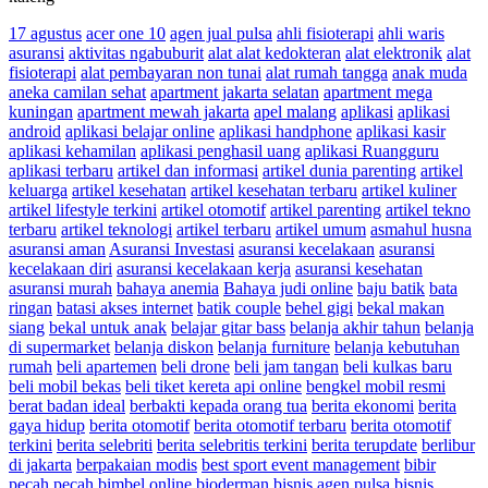
17 agustus
acer one 10
agen jual pulsa
ahli fisioterapi
ahli waris
asuransi
aktivitas ngabuburit
alat alat kedokteran
alat elektronik
alat
fisioterapi
alat pembayaran non tunai
alat rumah tangga
anak muda
aneka camilan sehat
apartment jakarta selatan
apartment mega
kuningan
apartment mewah jakarta
apel malang
aplikasi
aplikasi
android
aplikasi belajar online
aplikasi handphone
aplikasi kasir
aplikasi kehamilan
aplikasi penghasil uang
aplikasi Ruangguru
aplikasi terbaru
artikel dan informasi
artikel dunia parenting
artikel
keluarga
artikel kesehatan
artikel kesehatan terbaru
artikel kuliner
artikel lifestyle terkini
artikel otomotif
artikel parenting
artikel tekno
terbaru
artikel teknologi
artikel terbaru
artikel umum
asmahul husna
asuransi aman
Asuransi Investasi
asuransi kecelakaan
asuransi
kecelakaan diri
asuransi kecelakaan kerja
asuransi kesehatan
asuransi murah
bahaya anemia
Bahaya judi online
baju batik
bata
ringan
batasi akses internet
batik couple
behel gigi
bekal makan
siang
bekal untuk anak
belajar gitar bass
belanja akhir tahun
belanja
di supermarket
belanja diskon
belanja furniture
belanja kebutuhan
rumah
beli apartemen
beli drone
beli jam tangan
beli kulkas baru
beli mobil bekas
beli tiket kereta api online
bengkel mobil resmi
berat badan ideal
berbakti kepada orang tua
berita ekonomi
berita
gaya hidup
berita otomotif
berita otomotif terbaru
berita otomotif
terkini
berita selebriti
berita selebritis terkini
berita terupdate
berlibur
di jakarta
berpakaian modis
best sport event management
bibir
pecah pecah
bimbel online
bioderman
bisnis agen pulsa
bisnis