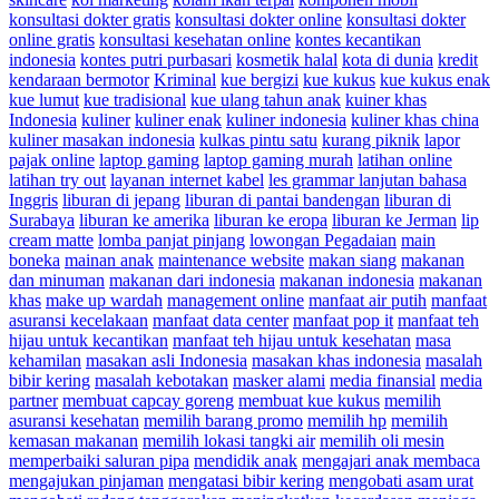
konsultasi dokter gratis
konsultasi dokter online
konsultasi dokter
online gratis
konsultasi kesehatan online
kontes kecantikan
indonesia
kontes putri purbasari
kosmetik halal
kota di dunia
kredit
kendaraan bermotor
Kriminal
kue bergizi
kue kukus
kue kukus enak
kue lumut
kue tradisional
kue ulang tahun anak
kuiner khas
Indonesia
kuliner
kuliner enak
kuliner indonesia
kuliner khas china
kuliner masakan indonesia
kulkas pintu satu
kurang piknik
lapor
pajak online
laptop gaming
laptop gaming murah
latihan online
latihan try out
layanan internet kabel
les grammar lanjutan bahasa
Inggris
liburan di jepang
liburan di pantai bandengan
liburan di
Surabaya
liburan ke amerika
liburan ke eropa
liburan ke Jerman
lip
cream matte
lomba panjat pinjang
lowongan Pegadaian
main
boneka
mainan anak
maintenance website
makan siang
makanan
dan minuman
makanan dari indonesia
makanan indonesia
makanan
khas
make up wardah
management online
manfaat air putih
manfaat
asuransi kecelakaan
manfaat data center
manfaat pop it
manfaat teh
hijau untuk kecantikan
manfaat teh hijau untuk kesehatan
masa
kehamilan
masakan asli Indonesia
masakan khas indonesia
masalah
bibir kering
masalah kebotakan
masker alami
media finansial
media
partner
membuat capcay goreng
membuat kue kukus
memilih
asuransi kesehatan
memilih barang promo
memilih hp
memilih
kemasan makanan
memilih lokasi tangki air
memilih oli mesin
memperbaiki saluran pipa
mendidik anak
mengajari anak membaca
mengajukan pinjaman
mengatasi bibir kering
mengobati asam urat