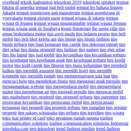
overhead
teknik badminton
teknologi 2019
teknologi speaker
tempat
hiking di amerika
tempat jual beli mobil
tempat les bahasa Inggris
Jakarta
tempat nongkrong anti mainstream
tempat nongkrong di
yogyakarta
tempat pinjam uang
tempat wisata di jakarta
tempat
wisata di Jepang
tempat wisata instagramable
tempat wisata Jerman
tempat wisata unik di Surabaya
terapi fisioterapi
the surga villa
tips
aman berkendara motor
tips awet muda
tips belanja promo
tips beli
mobil
tips beli tiket kereta api
tips bisnis
tips bisnis fashion
tips
bisnis terbaru
tips buat kemasan
tips cantik
tips dekorasi rumah
tips
diet sehat
tips dunia otomotif
tips fashion
tips gadget
tips gigi sehat
tips ibu hamil
tips jual mobil
tips kecantikan
tips kecantikan terbaru
tips kesehatan
tips kesehatan anak
tips kesehatan terbaru
tips kredit
motor
tips kulit cantik
tips liburan
tips masa kehamilan
tips membeli
kulkas
tips memilih asuransi
tips memilih hotel
tips memilih
kosmetik
tips memilih rumah
tips memperpanjang usia ban
tips
mencuci baju
tips mendirikan bisnis
tips mengajari anak menulis
tips
mengamankan website
tips mengendarai mobil
tips mengendarai
motor
tips menghemat air
tips menjadi penulis
tips merawat mobil
tips ngabuburit
tips otomotif
tips otomotif terbaru
tips parenting
tips
perawatan kecantikan
tips perawatan mobil
tips perencanaan
keuangan
tips properti
tips properti terbaru
tips ramadan
tips seputar
properti
tips sukses wirausaha
tips terbaru
tips traveling
tips wisata
toko jual printer id card
toko peralatan rumah tangga
trading
communication solutions
trading communication solutions Indonesia
traveloka.com
tren teknologi
trend fashion muslim
trend fashion