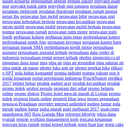
dalam keluarga
pengalaman liburan
penulis sukses
penyakit asam
urat
penyakit batuk pilek
penyebab gigi tonggos
peralatan dapur
peralatan elektronik
peralatan fisioterapi
peralatan rumah tangga
peran ibu
perawatan ban mobil
perawatan bibir
perawatan gigi
perawatan kebotakan berpola
perawatan kecantikan
perawatan
mesin mobil
perawatan mobil
perawatan mobil berkala
perawatan
pompa
perawatan rumah
perawatan rutin motor
perawatan trafo
listrik
perhiasan kalung
perhiasan lapis emas
perlengkapan kantor
perlengkapan untuk foto
persiapan investasi
persiapan kantor baru
persiapan masuk SMA
pertimbangan kredit motor
perusahaan
asuransi
perusahaan asuransi terbaik
perusahaan data center di
indonesia
perusahaan rental genset terbaik
phobia
pingpoint.co.id
pinjaman dana tunai
pipa
pipa air
pipa air tersumbat
pipa saluran air
pipa untuk air panas
plester luka anti air
plester perekat luka
plikasi
e-SPT
pola hidup konsumtif
pompa industri
pompa vakum
pop it
portal keuangan
portal perempuan indonesia
PouchNation
prediksi
2017
printer bekas
produk gadget acer
produk kecantikan
produk
promo imlek
profesi penulis
program diet sehat
promo belanja
online
promo diskon
Promo hotel mewah murah di Legian
promo
imlek
promosi bisnis online
properti khas jawa
proses pengadaan
pegawai Pegadaian
provider internet unlimited
puding lumur gula
merah
puding lumut
pulsa murah
putri purbasari 2017
qualcomm
snapdragon 665
Raja Garuda Mas
referensi lifestyle
reksa dana
syariah
remote working management tools
rencana keuangan
renovasi teras rumah
rental genset terbaik
resep buat kue
resep cake