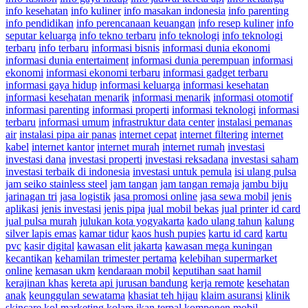
info kesehatan
info kuliner
info masakan indonesia
info parenting
info pendidikan
info perencanaan keuangan
info resep kuliner
info
seputar keluarga
info tekno terbaru
info teknologi
info teknologi
terbaru
info terbaru
informasi bisnis
informasi dunia ekonomi
informasi dunia entertaiment
informasi dunia perempuan
informasi
ekonomi
informasi ekonomi terbaru
informasi gadget terbaru
informasi gaya hidup
informasi keluarga
informasi kesehatan
informasi kesehatan menarik
informasi menarik
informasi otomotif
informasi parenting
informasi properti
informasi teknologi
informasi
terbaru
informasi umum
infrastruktur data center
instalasi pemanas
air
instalasi pipa air panas
internet cepat
internet filtering
internet
kabel
internet kantor
internet murah
internet rumah
investasi
investasi dana
investasi properti
investasi reksadana
investasi saham
investasi terbaik di indonesia
investasi untuk pemula
isi ulang pulsa
jam seiko stainless steel
jam tangan
jam tangan remaja
jambu biju
jarinagan tri
jasa logistik
jasa promosi online
jasa sewa mobil
jenis
aplikasi
jenis investasi
jenis pipa
jual mobil bekas
jual printer id card
jual pulsa murah
julukan kota yogyakarta
kado ulang tahun
kalung
silver lapis emas
kamar tidur
kaos hush pupies
kartu id card
kartu
pvc
kasir digital
kawasan elit jakarta
kawasan mega kuningan
kecantikan
kehamilan trimester pertama
kelebihan supermarket
online
kemasan ukm
kendaraan mobil
keputihan saat hamil
kerajinan khas
kereta api jurusan bandung
kerja remote
kesehatan
anak
keunggulan sewatama
khasiat teh hijau
klaim asuransi
klinik
skincare
kol marketing
kolam ikan terpal
komponen mobil