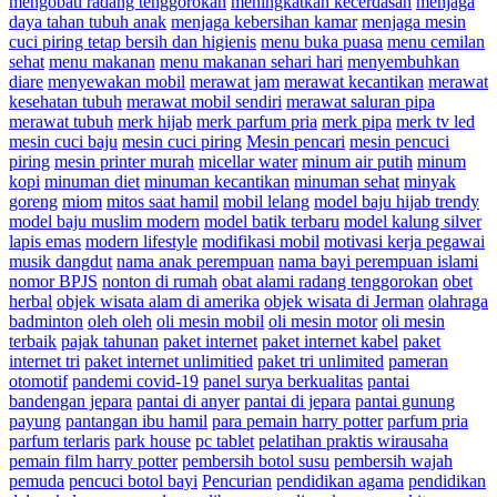
mengobati radang tenggorokan
meningkatkan kecerdasan
menjaga
daya tahan tubuh anak
menjaga kebersihan kamar
menjaga mesin
cuci piring tetap bersih dan higienis
menu buka puasa
menu cemilan
sehat
menu makanan
menu makanan sehari hari
menyembuhkan
diare
menyewakan mobil
merawat jam
merawat kecantikan
merawat
kesehatan tubuh
merawat mobil sendiri
merawat saluran pipa
merawat tubuh
merk hijab
merk parfum pria
merk pipa
merk tv led
mesin cuci baju
mesin cuci piring
Mesin pencari
mesin pencuci
piring
mesin printer murah
micellar water
minum air putih
minum
kopi
minuman diet
minuman kecantikan
minuman sehat
minyak
goreng
miom
mitos saat hamil
mobil lelang
model baju hijab trendy
model baju muslim modern
model batik terbaru
model kalung silver
lapis emas
modern lifestyle
modifikasi mobil
motivasi kerja pegawai
musik dangdut
nama anak perempuan
nama bayi perempuan islami
nomor BPJS
nonton di rumah
obat alami radang tenggorokan
obet
herbal
objek wisata alam di amerika
objek wisata di Jerman
olahraga
badminton
oleh oleh
oli mesin mobil
oli mesin motor
oli mesin
terbaik
pajak tahunan
paket internet
paket internet kabel
paket
internet tri
paket internet unlimitied
paket tri unlimited
pameran
otomotif
pandemi covid-19
panel surya berkualitas
pantai
bandengan jepara
pantai di anyer
pantai di jepara
pantai gunung
payung
pantangan ibu hamil
para pemain harry potter
parfum pria
parfum terlaris
park house
pc tablet
pelatihan praktis wirausaha
pemain film harry potter
pembersih botol susu
pembersih wajah
pemuda
pencuci botol bayi
Pencurian
pendidikan agama
pendidikan