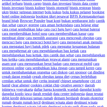
artikel terbaru
bisnis cargo
bisnis dan investasi
bisnis data center
bisnis investasi
bisnis kuliner
bisnis otomotif
bisnis restoran
bisnis
ukm
blokir jaringan internet
bolu kukus
bolu kukus pelangi
booking
hotel online indonesia
booking tiket pesawat
BPJS Ketenagakerjaan
brand hijab
Browser Populer
buat kopi
bukan sembarang info
cantik
dan sehat
capcay goreng
cara aman berkendara
cara belajar gitar
cara cepat sembuhkan luka
cara cuci baju bayi
cara hemat baterai
cara membersihkan botol susu
cara membersihkan kasur
cara
membuat slime
cara memilih asuransi
cara mencegah obesitas
cara
mencuci baju
cara mencuci botol bayi
cara mengajari anak menulis
cara mengatasi bayi batuk pilek
cara mengatur keuangan bulanan
cara menghemat air
cara menghilangkan bau ketiak
cara
menghilangkan bau ketiak. tips cantik dan sehat
cara menghilangkan
bau ketika
cara menghilangkan jerawat alami
cara menurunkan
asam urat
cara menurunkan berat badan
cara merawat mobil
cara
promosi online
cara sembuhkan luka ringan
cara tampil keren
cara
untuk membahagiakan orangtua
cari diskon
cari sponsor
cat dinding
cegah darag rendah
cegah obesitas tanpa diet
cemas berlebihan
cemilan sehat untuk diet
cerita insiratif
chipset smartphone
ciri ciri
hamil
clear aligner
cookies coklat chip
creative agency
daerah
istimewa yogyakarta
daftar harga kosmetik wardah
dangdut koplo
dangdut koplo jawa
darah rendah
data center indonesia
daun teratai
debit kredit
dekorasi taman rumah
demam berdarah
desain eksterior
rumah
desain rumah kecil
destinasi wisata alam
destinasi wisata
banten
destinasi wisata jakarta
destinasi wisata unik
diare pada anak