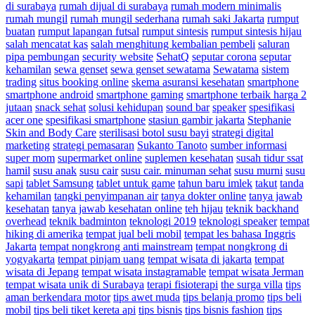
di surabaya
rumah dijual di surabaya
rumah modern minimalis
rumah mungil
rumah mungil sederhana
rumah saki Jakarta
rumput
buatan
rumput lapangan futsal
rumput sintesis
rumput sintesis hijau
salah mencatat kas
salah menghitung kembalian pembeli
saluran
pipa pembungan
security website
SehatQ
seputar corona
seputar
kehamilan
sewa genset
sewa genset sewatama
Sewatama
sistem
trading
situs booking online
skema asuransi kesehatan
smartphone
smartphone android
smartphone gaming
smartphone terbaik harga 2
jutaan
snack sehat
solusi kehidupan
sound bar
speaker
spesifikasi
acer one
spesifikasi smartphone
stasiun gambir jakarta
Stephanie
Skin and Body Care
sterilisasi botol susu bayi
strategi digital
marketing
strategi pemasaran
Sukanto Tanoto
sumber informasi
super mom
supermarket online
suplemen kesehatan
susah tidur ssat
hamil
susu anak
susu cair
susu cair. minuman sehat
susu murni
susu
sapi
tablet Samsung
tablet untuk game
tahun baru imlek
takut
tanda
kehamilan
tangki penyimpanan air
tanya dokter online
tanya jawab
kesehatan
tanya jawab kesehatan online
teh hijau
teknik backhand
overhead
teknik badminton
teknologi 2019
teknologi speaker
tempat
hiking di amerika
tempat jual beli mobil
tempat les bahasa Inggris
Jakarta
tempat nongkrong anti mainstream
tempat nongkrong di
yogyakarta
tempat pinjam uang
tempat wisata di jakarta
tempat
wisata di Jepang
tempat wisata instagramable
tempat wisata Jerman
tempat wisata unik di Surabaya
terapi fisioterapi
the surga villa
tips
aman berkendara motor
tips awet muda
tips belanja promo
tips beli
mobil
tips beli tiket kereta api
tips bisnis
tips bisnis fashion
tips