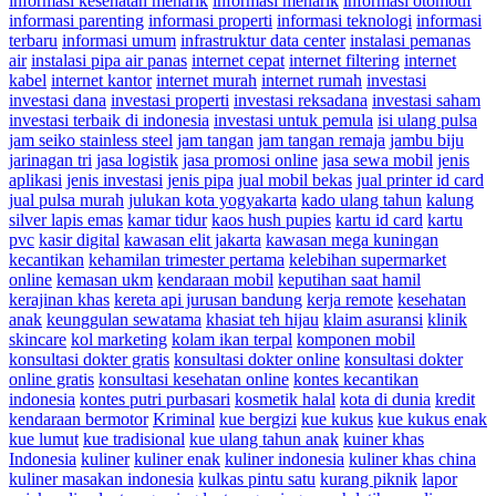
informasi kesehatan menarik
informasi menarik
informasi otomotif
informasi parenting
informasi properti
informasi teknologi
informasi
terbaru
informasi umum
infrastruktur data center
instalasi pemanas
air
instalasi pipa air panas
internet cepat
internet filtering
internet
kabel
internet kantor
internet murah
internet rumah
investasi
investasi dana
investasi properti
investasi reksadana
investasi saham
investasi terbaik di indonesia
investasi untuk pemula
isi ulang pulsa
jam seiko stainless steel
jam tangan
jam tangan remaja
jambu biju
jarinagan tri
jasa logistik
jasa promosi online
jasa sewa mobil
jenis
aplikasi
jenis investasi
jenis pipa
jual mobil bekas
jual printer id card
jual pulsa murah
julukan kota yogyakarta
kado ulang tahun
kalung
silver lapis emas
kamar tidur
kaos hush pupies
kartu id card
kartu
pvc
kasir digital
kawasan elit jakarta
kawasan mega kuningan
kecantikan
kehamilan trimester pertama
kelebihan supermarket
online
kemasan ukm
kendaraan mobil
keputihan saat hamil
kerajinan khas
kereta api jurusan bandung
kerja remote
kesehatan
anak
keunggulan sewatama
khasiat teh hijau
klaim asuransi
klinik
skincare
kol marketing
kolam ikan terpal
komponen mobil
konsultasi dokter gratis
konsultasi dokter online
konsultasi dokter
online gratis
konsultasi kesehatan online
kontes kecantikan
indonesia
kontes putri purbasari
kosmetik halal
kota di dunia
kredit
kendaraan bermotor
Kriminal
kue bergizi
kue kukus
kue kukus enak
kue lumut
kue tradisional
kue ulang tahun anak
kuiner khas
Indonesia
kuliner
kuliner enak
kuliner indonesia
kuliner khas china
kuliner masakan indonesia
kulkas pintu satu
kurang piknik
lapor