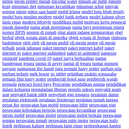
piring
mesin printer murah
micellar water
minum air putih
minum
kopi
minuman diet
minuman kecantikan
minuman sehat
minyak
goreng
miom
mitos saat hamil
mobil lelang
model baju hijab trendy
model baju muslim modern
model batik terbaru
model kalung silver
lapis emas
modern lifestyle
modifikasi mobil
motivasi kerja pegawai
musik dangdut
nama anak perempuan
nama bayi perempuan islami
nomor BPJS
nonton di rumah
obat alami radang tenggorokan
obet
herbal
objek wisata alam di amerika
objek wisata di Jerman
olahraga
badminton
oleh oleh
oli mesin mobil
oli mesin motor
oli mesin
terbaik
pajak tahunan
paket internet
paket internet kabel
paket
internet tri
paket internet unlimitied
paket tri unlimited
pameran
otomotif
pandemi covid-19
panel surya berkualitas
pantai
bandengan jepara
pantai di anyer
pantai di jepara
pantai gunung
payung
pantangan ibu hamil
para pemain harry potter
parfum pria
parfum terlaris
park house
pc tablet
pelatihan praktis wirausaha
pemain film harry potter
pembersih botol susu
pembersih wajah
pemuda
pencuci botol bayi
Pencurian
pendidikan agama
pendidikan
dalam keluarga
pengalaman liburan
penulis sukses
penyakit asam
urat
penyakit batuk pilek
penyebab gigi tonggos
peralatan dapur
peralatan elektronik
peralatan fisioterapi
peralatan rumah tangga
peran ibu
perawatan ban mobil
perawatan bibir
perawatan gigi
perawatan kebotakan berpola
perawatan kecantikan
perawatan
mesin mobil
perawatan mobil
perawatan mobil berkala
perawatan
pompa
perawatan rumah
perawatan rutin motor
perawatan trafo
listrik
perhiasan kalung
perhiasan lapis emas
perlengkapan kantor