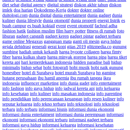
diet sehat
digital agency
digital strategi
diskon akhir tahun
diskon
imlek
doa harian
Dokodemo-Kerja
dokter
dokter online
duitologi.com
dunia digital
dunia entertaiment
dunia gadget
dunia
kuliner
dunia lifestyle
dunia otomotif
dunia properti
energi listrik
es
buah campur
es buah koktail
event
event otomotif
fachrul adha
fashion batik
fashion muslim
film harry potter
fitness di rumah
foto
liburan
gadget canggih
gadget keren
gadget pintar
gadget terbaru
game online Megaxus
gangguan mata
ganti oli mesin
gaya hidup
gejala dehidrasi
generali
gerai kopi
giias 2019
glitzmedia.co
gunung
sumbing
hadiah untuk kekasih
harga byoote collagen
harga fimty
fiber
harga kulkas sharp
harga minyak goreng
harga pipa
harga tiket
kereta api
hari kemerdekaan indonesia
hidden paradise bali
hidup
minimalis
hidup sehat
hobi fotografi
hobi musik
hobi naik gunung
honestbee
hotel di Surabaya
hotel murah Surabaya
hp gaming
hutang perusahaan
ibu hamil anemia
ibu rumah tangga
ikea
indonesia
influencer marketing
info dunia gadet
info entertaiment
info fashion
info gaya hidup
info jadwal kereta api
info keluarga
info kesehatan
info kuliner
info masakan indonesia
info parenting
info pendidikan
info perencanaan keuangan
info resep kuliner
info
seputar keluarga
info tekno terbaru
info teknologi
info teknologi
terbaru
info terbaru
informasi bisnis
informasi dunia ekonomi
informasi dunia entertaiment
informasi dunia perempuan
informasi
ekonomi
informasi ekonomi terbaru
informasi gadget terbaru
informasi gaya hidup
informasi keluarga
informasi kesehatan