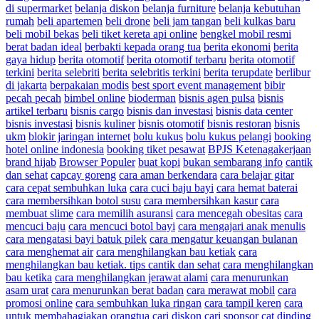
di supermarket
belanja diskon
belanja furniture
belanja kebutuhan
rumah
beli apartemen
beli drone
beli jam tangan
beli kulkas baru
beli mobil bekas
beli tiket kereta api online
bengkel mobil resmi
berat badan ideal
berbakti kepada orang tua
berita ekonomi
berita
gaya hidup
berita otomotif
berita otomotif terbaru
berita otomotif
terkini
berita selebriti
berita selebritis terkini
berita terupdate
berlibur
di jakarta
berpakaian modis
best sport event management
bibir
pecah pecah
bimbel online
bioderman
bisnis agen pulsa
bisnis
artikel terbaru
bisnis cargo
bisnis dan investasi
bisnis data center
bisnis investasi
bisnis kuliner
bisnis otomotif
bisnis restoran
bisnis
ukm
blokir jaringan internet
bolu kukus
bolu kukus pelangi
booking
hotel online indonesia
booking tiket pesawat
BPJS Ketenagakerjaan
brand hijab
Browser Populer
buat kopi
bukan sembarang info
cantik
dan sehat
capcay goreng
cara aman berkendara
cara belajar gitar
cara cepat sembuhkan luka
cara cuci baju bayi
cara hemat baterai
cara membersihkan botol susu
cara membersihkan kasur
cara
membuat slime
cara memilih asuransi
cara mencegah obesitas
cara
mencuci baju
cara mencuci botol bayi
cara mengajari anak menulis
cara mengatasi bayi batuk pilek
cara mengatur keuangan bulanan
cara menghemat air
cara menghilangkan bau ketiak
cara
menghilangkan bau ketiak. tips cantik dan sehat
cara menghilangkan
bau ketika
cara menghilangkan jerawat alami
cara menurunkan
asam urat
cara menurunkan berat badan
cara merawat mobil
cara
promosi online
cara sembuhkan luka ringan
cara tampil keren
cara
untuk membahagiakan orangtua
cari diskon
cari sponsor
cat dinding