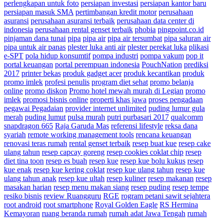
perlengkapan untuk foto
persiapan investasi
persiapan kantor baru
persiapan masuk SMA
pertimbangan kredit motor
perusahaan
asuransi
perusahaan asuransi terbaik
perusahaan data center di
indonesia
perusahaan rental genset terbaik
phobia
pingpoint.co.id
pinjaman dana tunai
pipa
pipa air
pipa air tersumbat
pipa saluran air
pipa untuk air panas
plester luka anti air
plester perekat luka
plikasi
e-SPT
pola hidup konsumtif
pompa industri
pompa vakum
pop it
portal keuangan
portal perempuan indonesia
PouchNation
prediksi
2017
printer bekas
produk gadget acer
produk kecantikan
produk
promo imlek
profesi penulis
program diet sehat
promo belanja
online
promo diskon
Promo hotel mewah murah di Legian
promo
imlek
promosi bisnis online
properti khas jawa
proses pengadaan
pegawai Pegadaian
provider internet unlimited
puding lumur gula
merah
puding lumut
pulsa murah
putri purbasari 2017
qualcomm
snapdragon 665
Raja Garuda Mas
referensi lifestyle
reksa dana
syariah
remote working management tools
rencana keuangan
renovasi teras rumah
rental genset terbaik
resep buat kue
resep cake
ulang tahun
resep capcay goreng
resep cookies coklat chip
resep
diet tina toon
resep es buah
resep kue
resep kue bolu kukus
resep
kue enak
resep kue kering coklat
resep kue ulang tahun
resep kue
ulang tahun anak
resep kue ultah
resep kuliner
resep makanan
resep
masakan harian
resep menu makan siang
resep puding
resep tempe
resiko bisnis
review Ruangguru
RGE
rogram petani sawit sejahtera
root android
root smartphone
Royal Golden Eagle
RS Hermina
Kemayoran
ruang beranda rumah
rumah adat Jawa Tengah
rumah