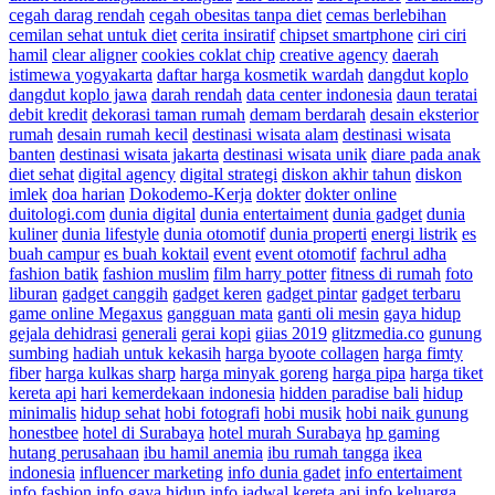
cegah darag rendah
cegah obesitas tanpa diet
cemas berlebihan
cemilan sehat untuk diet
cerita insiratif
chipset smartphone
ciri ciri
hamil
clear aligner
cookies coklat chip
creative agency
daerah
istimewa yogyakarta
daftar harga kosmetik wardah
dangdut koplo
dangdut koplo jawa
darah rendah
data center indonesia
daun teratai
debit kredit
dekorasi taman rumah
demam berdarah
desain eksterior
rumah
desain rumah kecil
destinasi wisata alam
destinasi wisata
banten
destinasi wisata jakarta
destinasi wisata unik
diare pada anak
diet sehat
digital agency
digital strategi
diskon akhir tahun
diskon
imlek
doa harian
Dokodemo-Kerja
dokter
dokter online
duitologi.com
dunia digital
dunia entertaiment
dunia gadget
dunia
kuliner
dunia lifestyle
dunia otomotif
dunia properti
energi listrik
es
buah campur
es buah koktail
event
event otomotif
fachrul adha
fashion batik
fashion muslim
film harry potter
fitness di rumah
foto
liburan
gadget canggih
gadget keren
gadget pintar
gadget terbaru
game online Megaxus
gangguan mata
ganti oli mesin
gaya hidup
gejala dehidrasi
generali
gerai kopi
giias 2019
glitzmedia.co
gunung
sumbing
hadiah untuk kekasih
harga byoote collagen
harga fimty
fiber
harga kulkas sharp
harga minyak goreng
harga pipa
harga tiket
kereta api
hari kemerdekaan indonesia
hidden paradise bali
hidup
minimalis
hidup sehat
hobi fotografi
hobi musik
hobi naik gunung
honestbee
hotel di Surabaya
hotel murah Surabaya
hp gaming
hutang perusahaan
ibu hamil anemia
ibu rumah tangga
ikea
indonesia
influencer marketing
info dunia gadet
info entertaiment
info fashion
info gaya hidup
info jadwal kereta api
info keluarga