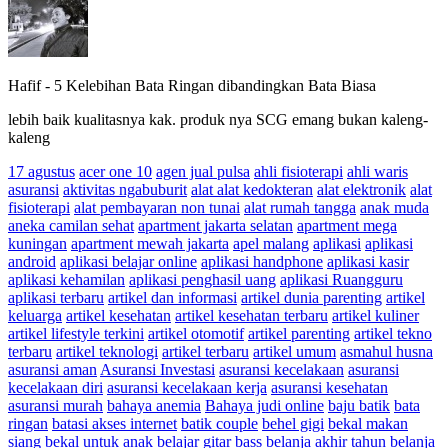
Hafif
-
5 Kelebihan Bata Ringan dibandingkan Bata Biasa
lebih baik kualitasnya kak. produk nya SCG emang bukan kaleng-
kaleng
17 agustus
acer one 10
agen jual pulsa
ahli fisioterapi
ahli waris
asuransi
aktivitas ngabuburit
alat alat kedokteran
alat elektronik
alat
fisioterapi
alat pembayaran non tunai
alat rumah tangga
anak muda
aneka camilan sehat
apartment jakarta selatan
apartment mega
kuningan
apartment mewah jakarta
apel malang
aplikasi
aplikasi
android
aplikasi belajar online
aplikasi handphone
aplikasi kasir
aplikasi kehamilan
aplikasi penghasil uang
aplikasi Ruangguru
aplikasi terbaru
artikel dan informasi
artikel dunia parenting
artikel
keluarga
artikel kesehatan
artikel kesehatan terbaru
artikel kuliner
artikel lifestyle terkini
artikel otomotif
artikel parenting
artikel tekno
terbaru
artikel teknologi
artikel terbaru
artikel umum
asmahul husna
asuransi aman
Asuransi Investasi
asuransi kecelakaan
asuransi
kecelakaan diri
asuransi kecelakaan kerja
asuransi kesehatan
asuransi murah
bahaya anemia
Bahaya judi online
baju batik
bata
ringan
batasi akses internet
batik couple
behel gigi
bekal makan
siang
bekal untuk anak
belajar gitar bass
belanja akhir tahun
belanja