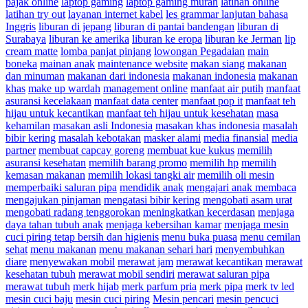
pajak online
laptop gaming
laptop gaming murah
latihan online
latihan try out
layanan internet kabel
les grammar lanjutan bahasa
Inggris
liburan di jepang
liburan di pantai bandengan
liburan di
Surabaya
liburan ke amerika
liburan ke eropa
liburan ke Jerman
lip
cream matte
lomba panjat pinjang
lowongan Pegadaian
main
boneka
mainan anak
maintenance website
makan siang
makanan
dan minuman
makanan dari indonesia
makanan indonesia
makanan
khas
make up wardah
management online
manfaat air putih
manfaat
asuransi kecelakaan
manfaat data center
manfaat pop it
manfaat teh
hijau untuk kecantikan
manfaat teh hijau untuk kesehatan
masa
kehamilan
masakan asli Indonesia
masakan khas indonesia
masalah
bibir kering
masalah kebotakan
masker alami
media finansial
media
partner
membuat capcay goreng
membuat kue kukus
memilih
asuransi kesehatan
memilih barang promo
memilih hp
memilih
kemasan makanan
memilih lokasi tangki air
memilih oli mesin
memperbaiki saluran pipa
mendidik anak
mengajari anak membaca
mengajukan pinjaman
mengatasi bibir kering
mengobati asam urat
mengobati radang tenggorokan
meningkatkan kecerdasan
menjaga
daya tahan tubuh anak
menjaga kebersihan kamar
menjaga mesin
cuci piring tetap bersih dan higienis
menu buka puasa
menu cemilan
sehat
menu makanan
menu makanan sehari hari
menyembuhkan
diare
menyewakan mobil
merawat jam
merawat kecantikan
merawat
kesehatan tubuh
merawat mobil sendiri
merawat saluran pipa
merawat tubuh
merk hijab
merk parfum pria
merk pipa
merk tv led
mesin cuci baju
mesin cuci piring
Mesin pencari
mesin pencuci