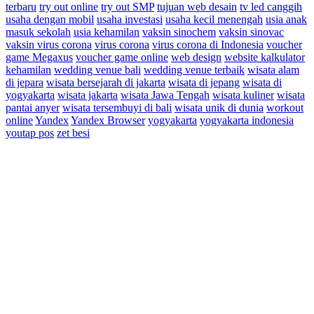
terbaru
try out online
try out SMP
tujuan web desain
tv led canggih
usaha dengan mobil
usaha investasi
usaha kecil menengah
usia anak
masuk sekolah
usia kehamilan
vaksin sinochem
vaksin sinovac
vaksin virus corona
virus corona
virus corona di Indonesia
voucher
game Megaxus
voucher game online
web design
website kalkulator
kehamilan
wedding venue bali
wedding venue terbaik
wisata alam
di jepara
wisata bersejarah di jakarta
wisata di jepang
wisata di
yogyakarta
wisata jakarta
wisata Jawa Tengah
wisata kuliner
wisata
pantai anyer
wisata tersembuyi di bali
wisata unik di dunia
workout
online
Yandex
Yandex Browser
yogyakarta
yogyakarta indonesia
youtap pos
zet besi