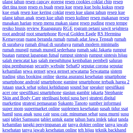
ulang tahun
resep capcay goreng
resep cookies coklat chip
resep
diet tina toon
resep es buah
resep kue
resep kue bolu kukus
resep
kue enak
resep kue kering coklat
resep kue ulang tahun
resep kue
ulang tahun anak
resep kue ultah
resep kuliner
resep makanan
resep
masakan harian
resep menu makan siang
resep puding
resep tempe
resiko bisnis
review Ruangguru
RGE
rogram petani sawit sejahtera
root android
root smartphone
Royal Golden Eagle
RS Hermina
Kemayoran
ruang beranda rumah
rumah adat Jawa Tengah
rumah
di surabaya
rumah dijual di surabaya
rumah modern minimalis
rumah mungil
rumah mungil sederhana
rumah saki Jakarta
rumput
buatan
rumput lapangan futsal
rumput sintesis
rumput sintesis hijau
salah mencatat kas
salah menghitung kembalian pembeli
saluran
pipa pembungan
security website
SehatQ
seputar corona
seputar
kehamilan
sewa genset
sewa genset sewatama
Sewatama
sistem
trading
situs booking online
skema asuransi kesehatan
smartphone
smartphone android
smartphone gaming
smartphone terbaik harga 2
jutaan
snack sehat
solusi kehidupan
sound bar
speaker
spesifikasi
acer one
spesifikasi smartphone
stasiun gambir jakarta
Stephanie
Skin and Body Care
sterilisasi botol susu bayi
strategi digital
marketing
strategi pemasaran
Sukanto Tanoto
sumber informasi
super mom
supermarket online
suplemen kesehatan
susah tidur ssat
hamil
susu anak
susu cair
susu cair. minuman sehat
susu murni
susu
sapi
tablet Samsung
tablet untuk game
tahun baru imlek
takut
tanda
kehamilan
tangki penyimpanan air
tanya dokter online
tanya jawab
kesehatan
tanya jawab kesehatan online
teh hijau
teknik backhand