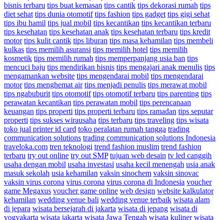
bisnis terbaru
tips buat kemasan
tips cantik
tips dekorasi rumah
tips
diet sehat
tips dunia otomotif
tips fashion
tips gadget
tips gigi sehat
tips ibu hamil
tips jual mobil
tips kecantikan
tips kecantikan terbaru
tips kesehatan
tips kesehatan anak
tips kesehatan terbaru
tips kredit
motor
tips kulit cantik
tips liburan
tips masa kehamilan
tips membeli
kulkas
tips memilih asuransi
tips memilih hotel
tips memilih
kosmetik
tips memilih rumah
tips memperpanjang usia ban
tips
mencuci baju
tips mendirikan bisnis
tips mengajari anak menulis
tips
mengamankan website
tips mengendarai mobil
tips mengendarai
motor
tips menghemat air
tips menjadi penulis
tips merawat mobil
tips ngabuburit
tips otomotif
tips otomotif terbaru
tips parenting
tips
perawatan kecantikan
tips perawatan mobil
tips perencanaan
keuangan
tips properti
tips properti terbaru
tips ramadan
tips seputar
properti
tips sukses wirausaha
tips terbaru
tips traveling
tips wisata
toko jual printer id card
toko peralatan rumah tangga
trading
communication solutions
trading communication solutions Indonesia
traveloka.com
tren teknologi
trend fashion muslim
trend fashion
terbaru
try out online
try out SMP
tujuan web desain
tv led canggih
usaha dengan mobil
usaha investasi
usaha kecil menengah
usia anak
masuk sekolah
usia kehamilan
vaksin sinochem
vaksin sinovac
vaksin virus corona
virus corona
virus corona di Indonesia
voucher
game Megaxus
voucher game online
web design
website kalkulator
kehamilan
wedding venue bali
wedding venue terbaik
wisata alam
di jepara
wisata bersejarah di jakarta
wisata di jepang
wisata di
yogyakarta
wisata jakarta
wisata Jawa Tengah
wisata kuliner
wisata