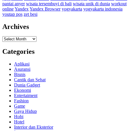
pantai anyer
wisata tersembuyi di bali
wisata unik di dunia
workout
online
Yandex
Yandex Browser
yogyakarta
yogyakarta indonesia
youtap pos
zet besi
Archives
Archives
Categories
Aplikasi
Asuransi
Bisnis
Cantik dan Sehat
Dunia Gadget
Ekonomi
Entertaiment
Fashion
Game
Gaya Hidup
Hobi
Hotel
Interior dan Eksterior