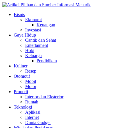
Skip
to
Bisnis
content
Ekonomi
Keuangan
Investasi
Gaya Hidup
Cantik dan Sehat
Entertaiment
Hobi
Keluarga
Pendidikan
Kuliner
Resep
Otomotif
Mobil
Motor
Properti
Interior dan Eksterior
Rumah
Teknologi
Aplikasi
Internet
Dunia Gadget
Wisata dan Perjalanan