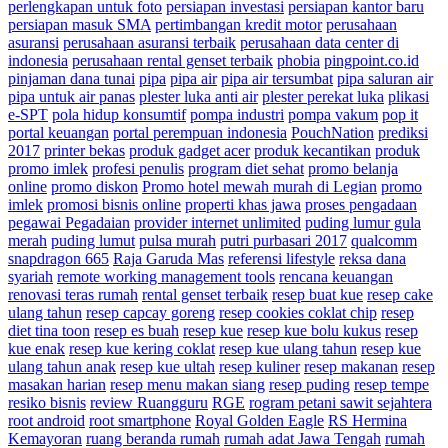
perlengkapan untuk foto
persiapan investasi
persiapan kantor baru
persiapan masuk SMA
pertimbangan kredit motor
perusahaan
asuransi
perusahaan asuransi terbaik
perusahaan data center di
indonesia
perusahaan rental genset terbaik
phobia
pingpoint.co.id
pinjaman dana tunai
pipa
pipa air
pipa air tersumbat
pipa saluran air
pipa untuk air panas
plester luka anti air
plester perekat luka
plikasi
e-SPT
pola hidup konsumtif
pompa industri
pompa vakum
pop it
portal keuangan
portal perempuan indonesia
PouchNation
prediksi
2017
printer bekas
produk gadget acer
produk kecantikan
produk
promo imlek
profesi penulis
program diet sehat
promo belanja
online
promo diskon
Promo hotel mewah murah di Legian
promo
imlek
promosi bisnis online
properti khas jawa
proses pengadaan
pegawai Pegadaian
provider internet unlimited
puding lumur gula
merah
puding lumut
pulsa murah
putri purbasari 2017
qualcomm
snapdragon 665
Raja Garuda Mas
referensi lifestyle
reksa dana
syariah
remote working management tools
rencana keuangan
renovasi teras rumah
rental genset terbaik
resep buat kue
resep cake
ulang tahun
resep capcay goreng
resep cookies coklat chip
resep
diet tina toon
resep es buah
resep kue
resep kue bolu kukus
resep
kue enak
resep kue kering coklat
resep kue ulang tahun
resep kue
ulang tahun anak
resep kue ultah
resep kuliner
resep makanan
resep
masakan harian
resep menu makan siang
resep puding
resep tempe
resiko bisnis
review Ruangguru
RGE
rogram petani sawit sejahtera
root android
root smartphone
Royal Golden Eagle
RS Hermina
Kemayoran
ruang beranda rumah
rumah adat Jawa Tengah
rumah