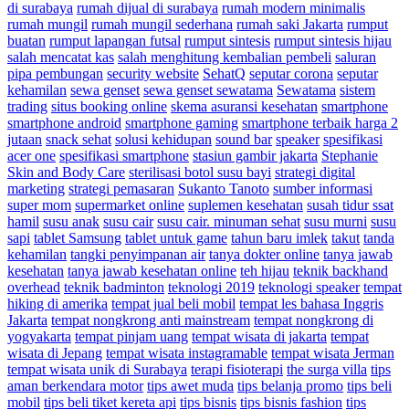
di surabaya
rumah dijual di surabaya
rumah modern minimalis
rumah mungil
rumah mungil sederhana
rumah saki Jakarta
rumput
buatan
rumput lapangan futsal
rumput sintesis
rumput sintesis hijau
salah mencatat kas
salah menghitung kembalian pembeli
saluran
pipa pembungan
security website
SehatQ
seputar corona
seputar
kehamilan
sewa genset
sewa genset sewatama
Sewatama
sistem
trading
situs booking online
skema asuransi kesehatan
smartphone
smartphone android
smartphone gaming
smartphone terbaik harga 2
jutaan
snack sehat
solusi kehidupan
sound bar
speaker
spesifikasi
acer one
spesifikasi smartphone
stasiun gambir jakarta
Stephanie
Skin and Body Care
sterilisasi botol susu bayi
strategi digital
marketing
strategi pemasaran
Sukanto Tanoto
sumber informasi
super mom
supermarket online
suplemen kesehatan
susah tidur ssat
hamil
susu anak
susu cair
susu cair. minuman sehat
susu murni
susu
sapi
tablet Samsung
tablet untuk game
tahun baru imlek
takut
tanda
kehamilan
tangki penyimpanan air
tanya dokter online
tanya jawab
kesehatan
tanya jawab kesehatan online
teh hijau
teknik backhand
overhead
teknik badminton
teknologi 2019
teknologi speaker
tempat
hiking di amerika
tempat jual beli mobil
tempat les bahasa Inggris
Jakarta
tempat nongkrong anti mainstream
tempat nongkrong di
yogyakarta
tempat pinjam uang
tempat wisata di jakarta
tempat
wisata di Jepang
tempat wisata instagramable
tempat wisata Jerman
tempat wisata unik di Surabaya
terapi fisioterapi
the surga villa
tips
aman berkendara motor
tips awet muda
tips belanja promo
tips beli
mobil
tips beli tiket kereta api
tips bisnis
tips bisnis fashion
tips