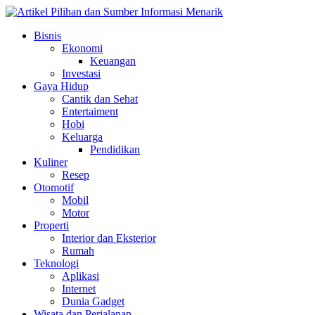
Skip
to
Bisnis
content
Ekonomi
Keuangan
Investasi
Gaya Hidup
Cantik dan Sehat
Entertaiment
Hobi
Keluarga
Pendidikan
Kuliner
Resep
Otomotif
Mobil
Motor
Properti
Interior dan Eksterior
Rumah
Teknologi
Aplikasi
Internet
Dunia Gadget
Wisata dan Perjalanan