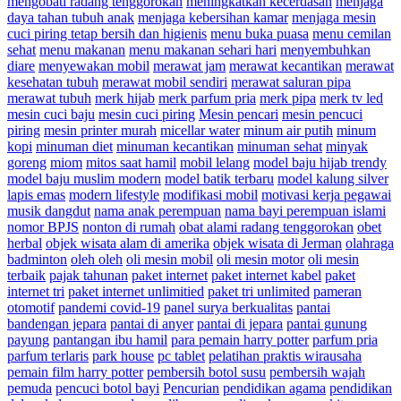
mengobati radang tenggorokan
meningkatkan kecerdasan
menjaga
daya tahan tubuh anak
menjaga kebersihan kamar
menjaga mesin
cuci piring tetap bersih dan higienis
menu buka puasa
menu cemilan
sehat
menu makanan
menu makanan sehari hari
menyembuhkan
diare
menyewakan mobil
merawat jam
merawat kecantikan
merawat
kesehatan tubuh
merawat mobil sendiri
merawat saluran pipa
merawat tubuh
merk hijab
merk parfum pria
merk pipa
merk tv led
mesin cuci baju
mesin cuci piring
Mesin pencari
mesin pencuci
piring
mesin printer murah
micellar water
minum air putih
minum
kopi
minuman diet
minuman kecantikan
minuman sehat
minyak
goreng
miom
mitos saat hamil
mobil lelang
model baju hijab trendy
model baju muslim modern
model batik terbaru
model kalung silver
lapis emas
modern lifestyle
modifikasi mobil
motivasi kerja pegawai
musik dangdut
nama anak perempuan
nama bayi perempuan islami
nomor BPJS
nonton di rumah
obat alami radang tenggorokan
obet
herbal
objek wisata alam di amerika
objek wisata di Jerman
olahraga
badminton
oleh oleh
oli mesin mobil
oli mesin motor
oli mesin
terbaik
pajak tahunan
paket internet
paket internet kabel
paket
internet tri
paket internet unlimitied
paket tri unlimited
pameran
otomotif
pandemi covid-19
panel surya berkualitas
pantai
bandengan jepara
pantai di anyer
pantai di jepara
pantai gunung
payung
pantangan ibu hamil
para pemain harry potter
parfum pria
parfum terlaris
park house
pc tablet
pelatihan praktis wirausaha
pemain film harry potter
pembersih botol susu
pembersih wajah
pemuda
pencuci botol bayi
Pencurian
pendidikan agama
pendidikan