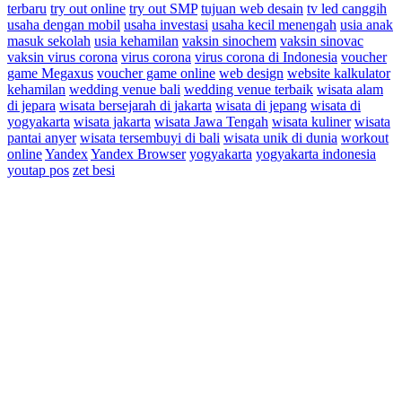
terbaru
try out online
try out SMP
tujuan web desain
tv led canggih
usaha dengan mobil
usaha investasi
usaha kecil menengah
usia anak
masuk sekolah
usia kehamilan
vaksin sinochem
vaksin sinovac
vaksin virus corona
virus corona
virus corona di Indonesia
voucher
game Megaxus
voucher game online
web design
website kalkulator
kehamilan
wedding venue bali
wedding venue terbaik
wisata alam
di jepara
wisata bersejarah di jakarta
wisata di jepang
wisata di
yogyakarta
wisata jakarta
wisata Jawa Tengah
wisata kuliner
wisata
pantai anyer
wisata tersembuyi di bali
wisata unik di dunia
workout
online
Yandex
Yandex Browser
yogyakarta
yogyakarta indonesia
youtap pos
zet besi