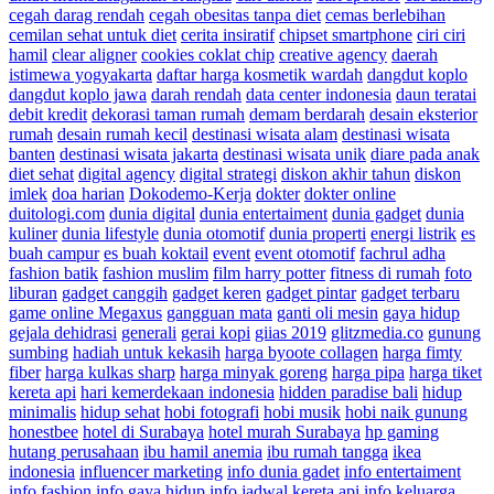
cegah darag rendah
cegah obesitas tanpa diet
cemas berlebihan
cemilan sehat untuk diet
cerita insiratif
chipset smartphone
ciri ciri
hamil
clear aligner
cookies coklat chip
creative agency
daerah
istimewa yogyakarta
daftar harga kosmetik wardah
dangdut koplo
dangdut koplo jawa
darah rendah
data center indonesia
daun teratai
debit kredit
dekorasi taman rumah
demam berdarah
desain eksterior
rumah
desain rumah kecil
destinasi wisata alam
destinasi wisata
banten
destinasi wisata jakarta
destinasi wisata unik
diare pada anak
diet sehat
digital agency
digital strategi
diskon akhir tahun
diskon
imlek
doa harian
Dokodemo-Kerja
dokter
dokter online
duitologi.com
dunia digital
dunia entertaiment
dunia gadget
dunia
kuliner
dunia lifestyle
dunia otomotif
dunia properti
energi listrik
es
buah campur
es buah koktail
event
event otomotif
fachrul adha
fashion batik
fashion muslim
film harry potter
fitness di rumah
foto
liburan
gadget canggih
gadget keren
gadget pintar
gadget terbaru
game online Megaxus
gangguan mata
ganti oli mesin
gaya hidup
gejala dehidrasi
generali
gerai kopi
giias 2019
glitzmedia.co
gunung
sumbing
hadiah untuk kekasih
harga byoote collagen
harga fimty
fiber
harga kulkas sharp
harga minyak goreng
harga pipa
harga tiket
kereta api
hari kemerdekaan indonesia
hidden paradise bali
hidup
minimalis
hidup sehat
hobi fotografi
hobi musik
hobi naik gunung
honestbee
hotel di Surabaya
hotel murah Surabaya
hp gaming
hutang perusahaan
ibu hamil anemia
ibu rumah tangga
ikea
indonesia
influencer marketing
info dunia gadet
info entertaiment
info fashion
info gaya hidup
info jadwal kereta api
info keluarga