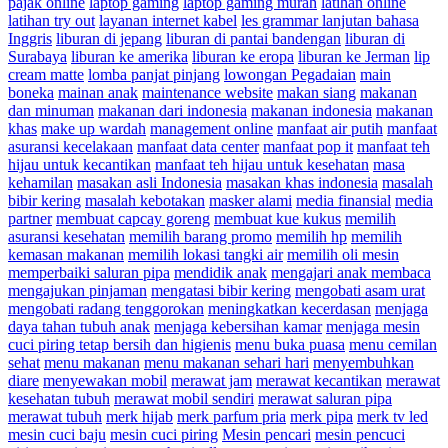
pajak online
laptop gaming
laptop gaming murah
latihan online
latihan try out
layanan internet kabel
les grammar lanjutan bahasa
Inggris
liburan di jepang
liburan di pantai bandengan
liburan di
Surabaya
liburan ke amerika
liburan ke eropa
liburan ke Jerman
lip
cream matte
lomba panjat pinjang
lowongan Pegadaian
main
boneka
mainan anak
maintenance website
makan siang
makanan
dan minuman
makanan dari indonesia
makanan indonesia
makanan
khas
make up wardah
management online
manfaat air putih
manfaat
asuransi kecelakaan
manfaat data center
manfaat pop it
manfaat teh
hijau untuk kecantikan
manfaat teh hijau untuk kesehatan
masa
kehamilan
masakan asli Indonesia
masakan khas indonesia
masalah
bibir kering
masalah kebotakan
masker alami
media finansial
media
partner
membuat capcay goreng
membuat kue kukus
memilih
asuransi kesehatan
memilih barang promo
memilih hp
memilih
kemasan makanan
memilih lokasi tangki air
memilih oli mesin
memperbaiki saluran pipa
mendidik anak
mengajari anak membaca
mengajukan pinjaman
mengatasi bibir kering
mengobati asam urat
mengobati radang tenggorokan
meningkatkan kecerdasan
menjaga
daya tahan tubuh anak
menjaga kebersihan kamar
menjaga mesin
cuci piring tetap bersih dan higienis
menu buka puasa
menu cemilan
sehat
menu makanan
menu makanan sehari hari
menyembuhkan
diare
menyewakan mobil
merawat jam
merawat kecantikan
merawat
kesehatan tubuh
merawat mobil sendiri
merawat saluran pipa
merawat tubuh
merk hijab
merk parfum pria
merk pipa
merk tv led
mesin cuci baju
mesin cuci piring
Mesin pencari
mesin pencuci