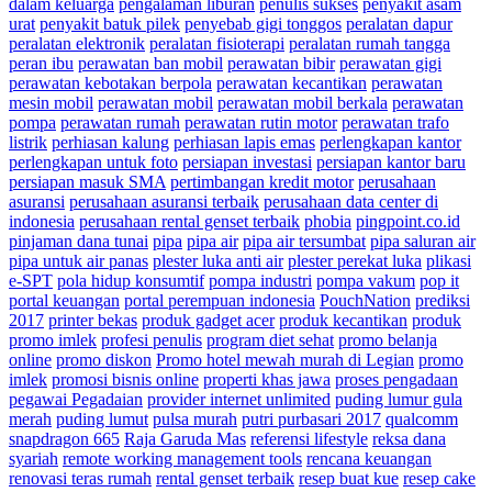
dalam keluarga
pengalaman liburan
penulis sukses
penyakit asam
urat
penyakit batuk pilek
penyebab gigi tonggos
peralatan dapur
peralatan elektronik
peralatan fisioterapi
peralatan rumah tangga
peran ibu
perawatan ban mobil
perawatan bibir
perawatan gigi
perawatan kebotakan berpola
perawatan kecantikan
perawatan
mesin mobil
perawatan mobil
perawatan mobil berkala
perawatan
pompa
perawatan rumah
perawatan rutin motor
perawatan trafo
listrik
perhiasan kalung
perhiasan lapis emas
perlengkapan kantor
perlengkapan untuk foto
persiapan investasi
persiapan kantor baru
persiapan masuk SMA
pertimbangan kredit motor
perusahaan
asuransi
perusahaan asuransi terbaik
perusahaan data center di
indonesia
perusahaan rental genset terbaik
phobia
pingpoint.co.id
pinjaman dana tunai
pipa
pipa air
pipa air tersumbat
pipa saluran air
pipa untuk air panas
plester luka anti air
plester perekat luka
plikasi
e-SPT
pola hidup konsumtif
pompa industri
pompa vakum
pop it
portal keuangan
portal perempuan indonesia
PouchNation
prediksi
2017
printer bekas
produk gadget acer
produk kecantikan
produk
promo imlek
profesi penulis
program diet sehat
promo belanja
online
promo diskon
Promo hotel mewah murah di Legian
promo
imlek
promosi bisnis online
properti khas jawa
proses pengadaan
pegawai Pegadaian
provider internet unlimited
puding lumur gula
merah
puding lumut
pulsa murah
putri purbasari 2017
qualcomm
snapdragon 665
Raja Garuda Mas
referensi lifestyle
reksa dana
syariah
remote working management tools
rencana keuangan
renovasi teras rumah
rental genset terbaik
resep buat kue
resep cake