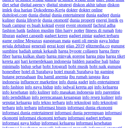
diet sehat
digital agency
digital strategi
diskon akhir tahun
diskon
imlek
doa harian
Dokodemo-Kerja
dokter
dokter online
duitologi.com
dunia digital
dunia entertaiment
dunia gadget
dunia
kuliner
dunia lifestyle
dunia otomotif
dunia properti
energi listrik
es
buah campur
es buah koktail
event
event otomotif
fachrul adha
fashion batik
fashion muslim
film harry potter
fitness di rumah
foto
liburan
gadget canggih
gadget keren
gadget pintar
gadget terbaru
game online Megaxus
gangguan mata
ganti oli mesin
gaya hidup
gejala dehidrasi
generali
gerai kopi
giias 2019
glitzmedia.co
gunung
sumbing
hadiah untuk kekasih
harga byoote collagen
harga fimty
fiber
harga kulkas sharp
harga minyak goreng
harga pipa
harga tiket
kereta api
hari kemerdekaan indonesia
hidden paradise bali
hidup
minimalis
hidup sehat
hobi fotografi
hobi musik
hobi naik gunung
honestbee
hotel di Surabaya
hotel murah Surabaya
hp gaming
hutang perusahaan
ibu hamil anemia
ibu rumah tangga
ikea
indonesia
influencer marketing
info dunia gadet
info entertaiment
info fashion
info gaya hidup
info jadwal kereta api
info keluarga
info kesehatan
info kuliner
info masakan indonesia
info parenting
info pendidikan
info perencanaan keuangan
info resep kuliner
info
seputar keluarga
info tekno terbaru
info teknologi
info teknologi
terbaru
info terbaru
informasi bisnis
informasi dunia ekonomi
informasi dunia entertaiment
informasi dunia perempuan
informasi
ekonomi
informasi ekonomi terbaru
informasi gadget terbaru
informasi gaya hidup
informasi keluarga
informasi kesehatan