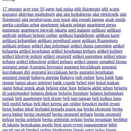
17 agustus
acer one 10
agen jual pulsa
ahli fisioterapi
ahli waris
asuransi
aktivitas ngabuburit
alat alat kedokteran
alat elektronik
alat
fisioterapi
alat pembayaran non tunai
alat rumah tangga
anak muda
aneka camilan sehat
apartment jakarta selatan
apartment mega
kuningan
apartment mewah jakarta
apel malang
aplikasi
aplikasi
android
aplikasi belajar online
aplikasi handphone
aplikasi kasir
aplikasi kehamilan
aplikasi penghasil uang
aplikasi Ruangguru
aplikasi terbaru
artikel dan informasi
artikel dunia parenting
artikel
keluarga
artikel kesehatan
artikel kesehatan terbaru
artikel kuliner
artikel lifestyle terkini
artikel otomotif
artikel parenting
artikel tekno
terbaru
artikel teknologi
artikel terbaru
artikel umum
asmahul husna
asuransi aman
Asuransi Investasi
asuransi kecelakaan
asuransi
kecelakaan diri
asuransi kecelakaan kerja
asuransi kesehatan
asuransi murah
bahaya anemia
Bahaya judi online
baju batik
bata
ringan
batasi akses internet
batik couple
behel gigi
bekal makan
siang
bekal untuk anak
belajar gitar bass
belanja akhir tahun
belanja
di supermarket
belanja diskon
belanja furniture
belanja kebutuhan
rumah
beli apartemen
beli drone
beli jam tangan
beli kulkas baru
beli mobil bekas
beli tiket kereta api online
bengkel mobil resmi
berat badan ideal
berbakti kepada orang tua
berita ekonomi
berita
gaya hidup
berita otomotif
berita otomotif terbaru
berita otomotif
terkini
berita selebriti
berita selebritis terkini
berita terupdate
berlibur
di jakarta
berpakaian modis
best sport event management
bibir
pecah pecah
bimbel online
bioderman
bisnis agen pulsa
bisnis