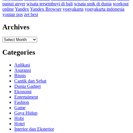
pantai anyer
wisata tersembuyi di bali
wisata unik di dunia
workout
online
Yandex
Yandex Browser
yogyakarta
yogyakarta indonesia
youtap pos
zet besi
Archives
Archives
Categories
Aplikasi
Asuransi
Bisnis
Cantik dan Sehat
Dunia Gadget
Ekonomi
Entertaiment
Fashion
Game
Gaya Hidup
Hobi
Hotel
Interior dan Eksterior