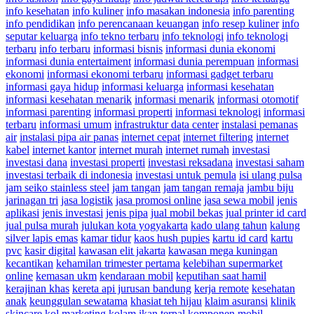
info kesehatan
info kuliner
info masakan indonesia
info parenting
info pendidikan
info perencanaan keuangan
info resep kuliner
info
seputar keluarga
info tekno terbaru
info teknologi
info teknologi
terbaru
info terbaru
informasi bisnis
informasi dunia ekonomi
informasi dunia entertaiment
informasi dunia perempuan
informasi
ekonomi
informasi ekonomi terbaru
informasi gadget terbaru
informasi gaya hidup
informasi keluarga
informasi kesehatan
informasi kesehatan menarik
informasi menarik
informasi otomotif
informasi parenting
informasi properti
informasi teknologi
informasi
terbaru
informasi umum
infrastruktur data center
instalasi pemanas
air
instalasi pipa air panas
internet cepat
internet filtering
internet
kabel
internet kantor
internet murah
internet rumah
investasi
investasi dana
investasi properti
investasi reksadana
investasi saham
investasi terbaik di indonesia
investasi untuk pemula
isi ulang pulsa
jam seiko stainless steel
jam tangan
jam tangan remaja
jambu biju
jarinagan tri
jasa logistik
jasa promosi online
jasa sewa mobil
jenis
aplikasi
jenis investasi
jenis pipa
jual mobil bekas
jual printer id card
jual pulsa murah
julukan kota yogyakarta
kado ulang tahun
kalung
silver lapis emas
kamar tidur
kaos hush pupies
kartu id card
kartu
pvc
kasir digital
kawasan elit jakarta
kawasan mega kuningan
kecantikan
kehamilan trimester pertama
kelebihan supermarket
online
kemasan ukm
kendaraan mobil
keputihan saat hamil
kerajinan khas
kereta api jurusan bandung
kerja remote
kesehatan
anak
keunggulan sewatama
khasiat teh hijau
klaim asuransi
klinik
skincare
kol marketing
kolam ikan terpal
komponen mobil