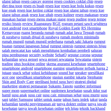
ulang tahun
resep capcay goreng
resep cookies coklat chip
resep
diet tina toon
resep es buah
resep kue
resep kue bolu kukus
resep
kue enak
resep kue kering coklat
resep kue ulang tahun
resep kue
ulang tahun anak
resep kue ultah
resep kuliner
resep makanan
resep
masakan harian
resep menu makan siang
resep puding
resep tempe
resiko bisnis
review Ruangguru
RGE
rogram petani sawit sejahtera
root android
root smartphone
Royal Golden Eagle
RS Hermina
Kemayoran
ruang beranda rumah
rumah adat Jawa Tengah
rumah
di surabaya
rumah dijual di surabaya
rumah modern minimalis
rumah mungil
rumah mungil sederhana
rumah saki Jakarta
rumput
buatan
rumput lapangan futsal
rumput sintesis
rumput sintesis hijau
salah mencatat kas
salah menghitung kembalian pembeli
saluran
pipa pembungan
security website
SehatQ
seputar corona
seputar
kehamilan
sewa genset
sewa genset sewatama
Sewatama
sistem
trading
situs booking online
skema asuransi kesehatan
smartphone
smartphone android
smartphone gaming
smartphone terbaik harga 2
jutaan
snack sehat
solusi kehidupan
sound bar
speaker
spesifikasi
acer one
spesifikasi smartphone
stasiun gambir jakarta
Stephanie
Skin and Body Care
sterilisasi botol susu bayi
strategi digital
marketing
strategi pemasaran
Sukanto Tanoto
sumber informasi
super mom
supermarket online
suplemen kesehatan
susah tidur ssat
hamil
susu anak
susu cair
susu cair. minuman sehat
susu murni
susu
sapi
tablet Samsung
tablet untuk game
tahun baru imlek
takut
tanda
kehamilan
tangki penyimpanan air
tanya dokter online
tanya jawab
kesehatan
tanya jawab kesehatan online
teh hijau
teknik backhand