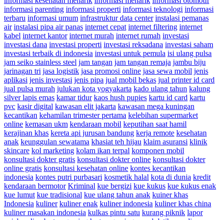
informasi kesehatan menarik
informasi menarik
informasi otomotif
informasi parenting
informasi properti
informasi teknologi
informasi
terbaru
informasi umum
infrastruktur data center
instalasi pemanas
air
instalasi pipa air panas
internet cepat
internet filtering
internet
kabel
internet kantor
internet murah
internet rumah
investasi
investasi dana
investasi properti
investasi reksadana
investasi saham
investasi terbaik di indonesia
investasi untuk pemula
isi ulang pulsa
jam seiko stainless steel
jam tangan
jam tangan remaja
jambu biju
jarinagan tri
jasa logistik
jasa promosi online
jasa sewa mobil
jenis
aplikasi
jenis investasi
jenis pipa
jual mobil bekas
jual printer id card
jual pulsa murah
julukan kota yogyakarta
kado ulang tahun
kalung
silver lapis emas
kamar tidur
kaos hush pupies
kartu id card
kartu
pvc
kasir digital
kawasan elit jakarta
kawasan mega kuningan
kecantikan
kehamilan trimester pertama
kelebihan supermarket
online
kemasan ukm
kendaraan mobil
keputihan saat hamil
kerajinan khas
kereta api jurusan bandung
kerja remote
kesehatan
anak
keunggulan sewatama
khasiat teh hijau
klaim asuransi
klinik
skincare
kol marketing
kolam ikan terpal
komponen mobil
konsultasi dokter gratis
konsultasi dokter online
konsultasi dokter
online gratis
konsultasi kesehatan online
kontes kecantikan
indonesia
kontes putri purbasari
kosmetik halal
kota di dunia
kredit
kendaraan bermotor
Kriminal
kue bergizi
kue kukus
kue kukus enak
kue lumut
kue tradisional
kue ulang tahun anak
kuiner khas
Indonesia
kuliner
kuliner enak
kuliner indonesia
kuliner khas china
kuliner masakan indonesia
kulkas pintu satu
kurang piknik
lapor