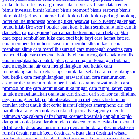
artikel terbaru
bisnis cargo
bisnis dan investasi
bisnis data center
bisnis investasi
bisnis kuliner
bisnis otomotif
bisnis restoran
bisnis
ukm
blokir jaringan internet
bolu kukus
bolu kukus pelangi
booking
hotel online indonesia
booking tiket pesawat
BPJS Ketenagakerjaan
brand hijab
Browser Populer
buat kopi
bukan sembarang info
cantik
dan sehat
capcay goreng
cara aman berkendara
cara belajar gitar
cara cepat sembuhkan luka
cara cuci baju bayi
cara hemat baterai
cara membersihkan botol susu
cara membersihkan kasur
cara
membuat slime
cara memilih asuransi
cara mencegah obesitas
cara
mencuci baju
cara mencuci botol bayi
cara mengajari anak menulis
cara mengatasi bayi batuk pilek
cara mengatur keuangan bulanan
cara menghemat air
cara menghilangkan bau ketiak
cara
menghilangkan bau ketiak. tips cantik dan sehat
cara menghilangkan
bau ketika
cara menghilangkan jerawat alami
cara menurunkan
asam urat
cara menurunkan berat badan
cara merawat mobil
cara
promosi online
cara sembuhkan luka ringan
cara tampil keren
cara
untuk membahagiakan orangtua
cari diskon
cari sponsor
cat dinding
cegah darag rendah
cegah obesitas tanpa diet
cemas berlebihan
cemilan sehat untuk diet
cerita insiratif
chipset smartphone
ciri ciri
hamil
clear aligner
cookies coklat chip
creative agency
daerah
istimewa yogyakarta
daftar harga kosmetik wardah
dangdut koplo
dangdut koplo jawa
darah rendah
data center indonesia
daun teratai
debit kredit
dekorasi taman rumah
demam berdarah
desain eksterior
rumah
desain rumah kecil
destinasi wisata alam
destinasi wisata
banten
destinasi wisata jakarta
destinasi wisata unik
diare pada anak