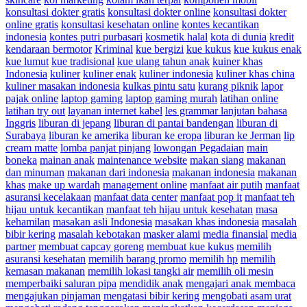
konsultasi dokter gratis
konsultasi dokter online
konsultasi dokter
online gratis
konsultasi kesehatan online
kontes kecantikan
indonesia
kontes putri purbasari
kosmetik halal
kota di dunia
kredit
kendaraan bermotor
Kriminal
kue bergizi
kue kukus
kue kukus enak
kue lumut
kue tradisional
kue ulang tahun anak
kuiner khas
Indonesia
kuliner
kuliner enak
kuliner indonesia
kuliner khas china
kuliner masakan indonesia
kulkas pintu satu
kurang piknik
lapor
pajak online
laptop gaming
laptop gaming murah
latihan online
latihan try out
layanan internet kabel
les grammar lanjutan bahasa
Inggris
liburan di jepang
liburan di pantai bandengan
liburan di
Surabaya
liburan ke amerika
liburan ke eropa
liburan ke Jerman
lip
cream matte
lomba panjat pinjang
lowongan Pegadaian
main
boneka
mainan anak
maintenance website
makan siang
makanan
dan minuman
makanan dari indonesia
makanan indonesia
makanan
khas
make up wardah
management online
manfaat air putih
manfaat
asuransi kecelakaan
manfaat data center
manfaat pop it
manfaat teh
hijau untuk kecantikan
manfaat teh hijau untuk kesehatan
masa
kehamilan
masakan asli Indonesia
masakan khas indonesia
masalah
bibir kering
masalah kebotakan
masker alami
media finansial
media
partner
membuat capcay goreng
membuat kue kukus
memilih
asuransi kesehatan
memilih barang promo
memilih hp
memilih
kemasan makanan
memilih lokasi tangki air
memilih oli mesin
memperbaiki saluran pipa
mendidik anak
mengajari anak membaca
mengajukan pinjaman
mengatasi bibir kering
mengobati asam urat