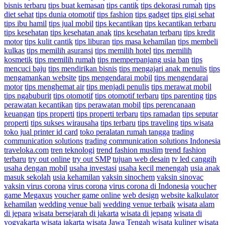
bisnis terbaru
tips buat kemasan
tips cantik
tips dekorasi rumah
tips
diet sehat
tips dunia otomotif
tips fashion
tips gadget
tips gigi sehat
tips ibu hamil
tips jual mobil
tips kecantikan
tips kecantikan terbaru
tips kesehatan
tips kesehatan anak
tips kesehatan terbaru
tips kredit
motor
tips kulit cantik
tips liburan
tips masa kehamilan
tips membeli
kulkas
tips memilih asuransi
tips memilih hotel
tips memilih
kosmetik
tips memilih rumah
tips memperpanjang usia ban
tips
mencuci baju
tips mendirikan bisnis
tips mengajari anak menulis
tips
mengamankan website
tips mengendarai mobil
tips mengendarai
motor
tips menghemat air
tips menjadi penulis
tips merawat mobil
tips ngabuburit
tips otomotif
tips otomotif terbaru
tips parenting
tips
perawatan kecantikan
tips perawatan mobil
tips perencanaan
keuangan
tips properti
tips properti terbaru
tips ramadan
tips seputar
properti
tips sukses wirausaha
tips terbaru
tips traveling
tips wisata
toko jual printer id card
toko peralatan rumah tangga
trading
communication solutions
trading communication solutions Indonesia
traveloka.com
tren teknologi
trend fashion muslim
trend fashion
terbaru
try out online
try out SMP
tujuan web desain
tv led canggih
usaha dengan mobil
usaha investasi
usaha kecil menengah
usia anak
masuk sekolah
usia kehamilan
vaksin sinochem
vaksin sinovac
vaksin virus corona
virus corona
virus corona di Indonesia
voucher
game Megaxus
voucher game online
web design
website kalkulator
kehamilan
wedding venue bali
wedding venue terbaik
wisata alam
di jepara
wisata bersejarah di jakarta
wisata di jepang
wisata di
yogyakarta
wisata jakarta
wisata Jawa Tengah
wisata kuliner
wisata