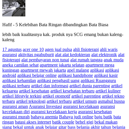
Hafif
-
5 Kelebihan Bata Ringan dibandingkan Bata Biasa
lebih baik kualitasnya kak. produk nya SCG emang bukan kaleng-
kaleng
17 agustus
acer one 10
agen jual pulsa
ahli fisioterapi
ahli waris
asuransi
aktivitas ngabuburit
alat alat kedokteran
alat elektronik
alat
fisioterapi
alat pembayaran non tunai
alat rumah tangga
anak muda
aneka camilan sehat
apartment jakarta selatan
apartment mega
kuningan
apartment mewah jakarta
apel malang
aplikasi
aplikasi
android
aplikasi belajar online
aplikasi handphone
aplikasi kasir
aplikasi kehamilan
aplikasi penghasil uang
aplikasi Ruangguru
aplikasi terbaru
artikel dan informasi
artikel dunia parenting
artikel
keluarga
artikel kesehatan
artikel kesehatan terbaru
artikel kuliner
artikel lifestyle terkini
artikel otomotif
artikel parenting
artikel tekno
terbaru
artikel teknologi
artikel terbaru
artikel umum
asmahul husna
asuransi aman
Asuransi Investasi
asuransi kecelakaan
asuransi
kecelakaan diri
asuransi kecelakaan kerja
asuransi kesehatan
asuransi murah
bahaya anemia
Bahaya judi online
baju batik
bata
ringan
batasi akses internet
batik couple
behel gigi
bekal makan
siang
bekal untuk anak
belajar gitar bass
belanja akhir tahun
belanja