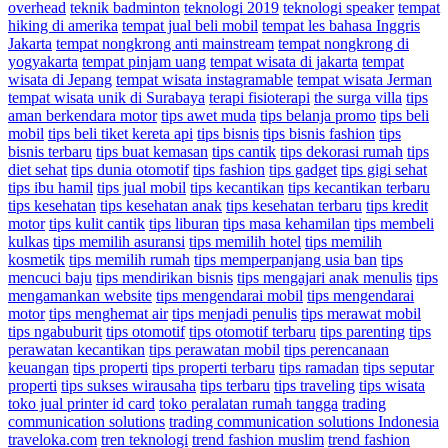
overhead
teknik badminton
teknologi 2019
teknologi speaker
tempat
hiking di amerika
tempat jual beli mobil
tempat les bahasa Inggris
Jakarta
tempat nongkrong anti mainstream
tempat nongkrong di
yogyakarta
tempat pinjam uang
tempat wisata di jakarta
tempat
wisata di Jepang
tempat wisata instagramable
tempat wisata Jerman
tempat wisata unik di Surabaya
terapi fisioterapi
the surga villa
tips
aman berkendara motor
tips awet muda
tips belanja promo
tips beli
mobil
tips beli tiket kereta api
tips bisnis
tips bisnis fashion
tips
bisnis terbaru
tips buat kemasan
tips cantik
tips dekorasi rumah
tips
diet sehat
tips dunia otomotif
tips fashion
tips gadget
tips gigi sehat
tips ibu hamil
tips jual mobil
tips kecantikan
tips kecantikan terbaru
tips kesehatan
tips kesehatan anak
tips kesehatan terbaru
tips kredit
motor
tips kulit cantik
tips liburan
tips masa kehamilan
tips membeli
kulkas
tips memilih asuransi
tips memilih hotel
tips memilih
kosmetik
tips memilih rumah
tips memperpanjang usia ban
tips
mencuci baju
tips mendirikan bisnis
tips mengajari anak menulis
tips
mengamankan website
tips mengendarai mobil
tips mengendarai
motor
tips menghemat air
tips menjadi penulis
tips merawat mobil
tips ngabuburit
tips otomotif
tips otomotif terbaru
tips parenting
tips
perawatan kecantikan
tips perawatan mobil
tips perencanaan
keuangan
tips properti
tips properti terbaru
tips ramadan
tips seputar
properti
tips sukses wirausaha
tips terbaru
tips traveling
tips wisata
toko jual printer id card
toko peralatan rumah tangga
trading
communication solutions
trading communication solutions Indonesia
traveloka.com
tren teknologi
trend fashion muslim
trend fashion