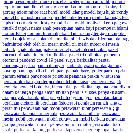
piring
mesin printer murah
micellar water
minum air putih
minum
kopi
minuman diet
minuman kecantikan
minuman sehat
minyak
goreng
miom
mitos saat hamil
mobil lelang
model baju hijab trendy
model baju muslim modern
model batik terbaru
model kalung silver
lapis emas
modern lifestyle
modifikasi mobil
motivasi kerja pegawai
musik dangdut
nama anak perempuan
nama bayi perempuan islami
nomor BPJS
nonton di rumah
obat alami radang tenggorokan
obet
herbal
objek wisata alam di amerika
objek wisata di Jerman
olahraga
badminton
oleh oleh
oli mesin mobil
oli mesin motor
oli mesin
terbaik
pajak tahunan
paket internet
paket internet kabel
paket
internet tri
paket internet unlimitied
paket tri unlimited
pameran
otomotif
pandemi covid-19
panel surya berkualitas
pantai
bandengan jepara
pantai di anyer
pantai di jepara
pantai gunung
payung
pantangan ibu hamil
para pemain harry potter
parfum pria
parfum terlaris
park house
pc tablet
pelatihan praktis wirausaha
pemain film harry potter
pembersih botol susu
pembersih wajah
pemuda
pencuci botol bayi
Pencurian
pendidikan agama
pendidikan
dalam keluarga
pengalaman liburan
penulis sukses
penyakit asam
urat
penyakit batuk pilek
penyebab gigi tonggos
peralatan dapur
peralatan elektronik
peralatan fisioterapi
peralatan rumah tangga
peran ibu
perawatan ban mobil
perawatan bibir
perawatan gigi
perawatan kebotakan berpola
perawatan kecantikan
perawatan
mesin mobil
perawatan mobil
perawatan mobil berkala
perawatan
pompa
perawatan rumah
perawatan rutin motor
perawatan trafo
listrik
perhiasan kalung
perhiasan lapis emas
perlengkapan kantor