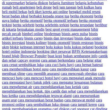
di supermarket
belanja diskon
belanja furniture
belanja kebutuhan
rumah
beli apartemen
beli drone
beli jam tangan
beli kulkas baru
beli mobil bekas
beli tiket kereta api online
bengkel mobil resmi
berat badan ideal
berbakti kepada orang tua
berita ekonomi
berita
gaya hidup
berita otomotif
berita otomotif terbaru
berita otomotif
terkini
berita selebriti
berita selebritis terkini
berita terupdate
berlibur
di jakarta
berpakaian modis
best sport event management
bibir
pecah pecah
bimbel online
bioderman
bisnis agen pulsa
bisnis
artikel terbaru
bisnis cargo
bisnis dan investasi
bisnis data center
bisnis investasi
bisnis kuliner
bisnis otomotif
bisnis restoran
bisnis
ukm
blokir jaringan internet
bolu kukus
bolu kukus pelangi
booking
hotel online indonesia
booking tiket pesawat
BPJS Ketenagakerjaan
brand hijab
Browser Populer
buat kopi
bukan sembarang info
cantik
dan sehat
capcay goreng
cara aman berkendara
cara belajar gitar
cara cepat sembuhkan luka
cara cuci baju bayi
cara hemat baterai
cara membersihkan botol susu
cara membersihkan kasur
cara
membuat slime
cara memilih asuransi
cara mencegah obesitas
cara
mencuci baju
cara mencuci botol bayi
cara mengajari anak menulis
cara mengatasi bayi batuk pilek
cara mengatur keuangan bulanan
cara menghemat air
cara menghilangkan bau ketiak
cara
menghilangkan bau ketiak. tips cantik dan sehat
cara menghilangkan
bau ketika
cara menghilangkan jerawat alami
cara menurunkan
asam urat
cara menurunkan berat badan
cara merawat mobil
cara
promosi online
cara sembuhkan luka ringan
cara tampil keren
cara
untuk membahagiakan orangtua
cari diskon
cari sponsor
cat dinding