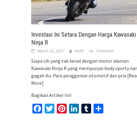
Investasi Ini Setara Dengan Harga Kawasaki
Ninja R
March 22, 2017
Hafif
Comment
Siapa sih yang tak kenal dengan motor idaman
Kawasaki Ninja R yang mempunyai body sporty na
gagah itu. Para penggemar otomotif dan pria
[Rea
More]
Bagikan Artikel Ini!
Facebook
Twitter
Pinterest
LinkedIn
Tumblr
Share