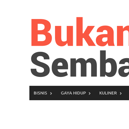
Skip
to
content
BISNIS
GAYA HIDUP
KULINER