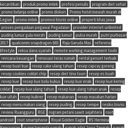
kecantikan
produk promo imlek
profesi penulis
program diet sehat
promo belanja online
promo diskon
Promo hotel mewah murah di
Legian
promo imlek
promosi bisnis online
properti khas jawa
proses pengadaan pegawai Pegadaian
provider internet unlimited
puding lumur gula merah
puding lumut
pulsa murah
putri purbasari
2017
qualcomm snapdragon 665
Raja Garuda Mas
referensi
lifestyle
reksa dana syariah
remote working management tools
rencana keuangan
renovasi teras rumah
rental genset terbaik
resep buat kue
resep cake ulang tahun
resep capcay goreng
resep cookies coklat chip
resep diet tina toon
resep es buah
resep kue
resep kue bolu kukus
resep kue enak
resep kue kering
coklat
resep kue ulang tahun
resep kue ulang tahun anak
resep
kue ultah
resep kuliner
resep makanan
resep masakan harian
resep menu makan siang
resep puding
resep tempe
resiko bisnis
review Ruangguru
RGE
rogram petani sawit sejahtera
root
android
root smartphone
Royal Golden Eagle
RS Hermina
Kemayoran
ruang beranda rumah
rumah adat Jawa Tengah
rumah