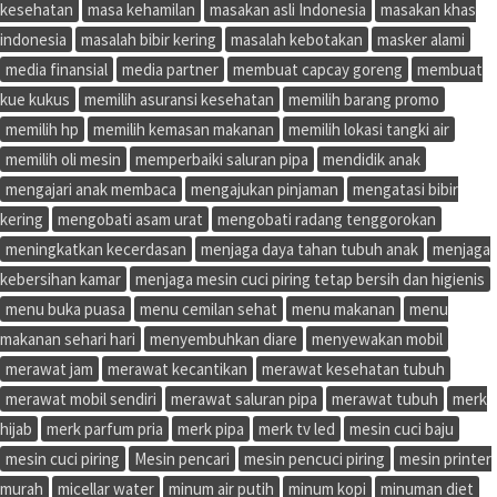
kesehatan
masa kehamilan
masakan asli Indonesia
masakan khas
indonesia
masalah bibir kering
masalah kebotakan
masker alami
media finansial
media partner
membuat capcay goreng
membuat
kue kukus
memilih asuransi kesehatan
memilih barang promo
memilih hp
memilih kemasan makanan
memilih lokasi tangki air
memilih oli mesin
memperbaiki saluran pipa
mendidik anak
mengajari anak membaca
mengajukan pinjaman
mengatasi bibir
kering
mengobati asam urat
mengobati radang tenggorokan
meningkatkan kecerdasan
menjaga daya tahan tubuh anak
menjaga
kebersihan kamar
menjaga mesin cuci piring tetap bersih dan higienis
menu buka puasa
menu cemilan sehat
menu makanan
menu
makanan sehari hari
menyembuhkan diare
menyewakan mobil
merawat jam
merawat kecantikan
merawat kesehatan tubuh
merawat mobil sendiri
merawat saluran pipa
merawat tubuh
merk
hijab
merk parfum pria
merk pipa
merk tv led
mesin cuci baju
mesin cuci piring
Mesin pencari
mesin pencuci piring
mesin printer
murah
micellar water
minum air putih
minum kopi
minuman diet