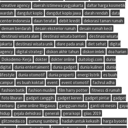
creative agency
daerah istimewa yogyakarta
daftar harga kosmetik
wardah
dangdut koplo
dangdut koplo jawa
darah rendah
data
center indonesia
daun teratai
debit kredit
dekorasi taman rumah
demam berdarah
desain eksterior rumah
desain rumah kecil
destinasi wisata alam
destinasi wisata banten
destinasi wisata
jakarta
destinasi wisata unik
diare pada anak
diet sehat
digital
agency
digital strategi
diskon akhir tahun
diskon imlek
doa harian
Dokodemo-Kerja
dokter
dokter online
duitologi.com
dunia
digital
dunia entertaiment
dunia gadget
dunia kuliner
dunia
lifestyle
dunia otomotif
dunia properti
energi listrik
es buah
campur
es buah koktail
event
event otomotif
fachrul adha
fashion batik
fashion muslim
film harry potter
fitness di rumah
foto liburan
gadget canggih
gadget keren
gadget pintar
gadget
terbaru
game online Megaxus
gangguan mata
ganti oli mesin
gaya
hidup
gejala dehidrasi
generali
gerai kopi
giias 2019
glitzmedia.co
gunung sumbing
hadiah untuk kekasih
harga byoote