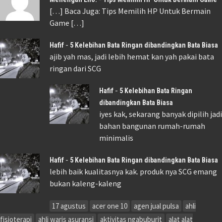
[…] Baca Juga: Tips Memilih HP Untuk Bermain
Game […]
-
Hafif
5 Kelebihan Bata Ringan dibandingkan Bata Biasa
ajib yah mas, jadi lebih hemat kan yah pakai bata
ringan dari SCG
-
Hafif
5 Kelebihan Bata Ringan
dibandingkan Bata Biasa
iyes kak, sekarang banyak dipilih jadi
bahan bangunan rumah-rumah
minimalis
-
Hafif
5 Kelebihan Bata Ringan dibandingkan Bata Biasa
lebih baik kualitasnya kak. produk nya SCG emang
bukan kaleng-kaleng
17 agustus
acer one 10
agen jual pulsa
ahli
fisioterapi
ahli waris asuransi
aktivitas ngabuburit
alat alat