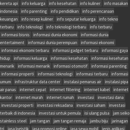
kereta api
info keluarga
info kesehatan
info kuliner
info masakan
indonesia
info parenting
info pendidikan
info perencanaan
keuangan
info resep kuliner
info seputar keluarga
info tekno
terbaru
info teknologi
info teknologi terbaru
info terbaru
informasi bisnis
informasi dunia ekonomi
informasi dunia
entertaiment
informasi dunia perempuan
informasi ekonomi
informasi ekonomi terbaru
informasi gadget terbaru
informasi gaya
hidup
informasi keluarga
informasi kesehatan
informasi kesehatan
menarik
informasi menarik
informasi otomotif
informasi parenting
informasi properti
informasi teknologi
informasi terbaru
informasi
umum
infrastruktur data center
instalasi pemanas air
instalasi pipa
air panas
internet cepat
internet filtering
internet kabel
internet
kantor
internet murah
internet rumah
investasi
investasi dana
investasi properti
investasi reksadana
investasi saham
investasi
terbaik di indonesia
investasi untuk pemula
isi ulang pulsa
jam seiko
stainless steel
jam tangan
jam tangan remaja
jambu biju
jarinagan
tri
jasa logistik
jasa promosi online
jasa sewa mobil
jenis aplikasi