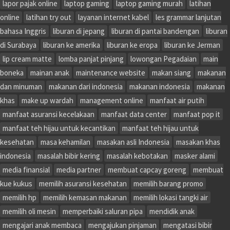
lapor pajak online
laptop gaming
laptop gaming murah
latihan
online
latihan try out
layanan internet kabel
les grammar lanjutan
bahasa Inggris
liburan di jepang
liburan di pantai bandengan
liburan
di Surabaya
liburan ke amerika
liburan ke eropa
liburan ke Jerman
lip cream matte
lomba panjat pinjang
lowongan Pegadaian
main
boneka
mainan anak
maintenance website
makan siang
makanan
dan minuman
makanan dari indonesia
makanan indonesia
makanan
khas
make up wardah
management online
manfaat air putih
manfaat asuransi kecelakaan
manfaat data center
manfaat pop it
manfaat teh hijau untuk kecantikan
manfaat teh hijau untuk
kesehatan
masa kehamilan
masakan asli Indonesia
masakan khas
indonesia
masalah bibir kering
masalah kebotakan
masker alami
media finansial
media partner
membuat capcay goreng
membuat
kue kukus
memilih asuransi kesehatan
memilih barang promo
memilih hp
memilih kemasan makanan
memilih lokasi tangki air
memilih oli mesin
memperbaiki saluran pipa
mendidik anak
mengajari anak membaca
mengajukan pinjaman
mengatasi bibir