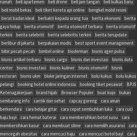
rumah
beli apartemen
beli drone
beli jam tangan
beli kulkas baru
beli mobil bekas
beli tiket kereta api online
bengkel mobil resmi
berat badan ideal
berbakti kepada orang tua
berita ekonomi
berita
gaya hidup
berita otomotif
berita otomotif terbaru
berita otomotif
terkini
berita selebriti
berita selebritis terkini
berita terupdate
berlibur di jakarta
berpakaian modis
best sport event management
bibir pecah pecah
bimbel online
bioderman
bisnis agen pulsa
bisnis artikel terbaru
bisnis cargo
bisnis dan investasi
bisnis data
center
bisnis investasi
bisnis kuliner
bisnis otomotif
bisnis
restoran
bisnis ukm
blokir jaringan internet
bolu kukus
bolu kukus
pelangi
booking hotel online indonesia
booking tiket pesawat
BPJS
Ketenagakerjaan
brand hijab
Browser Populer
buat kopi
bukan
sembarang info
cantik dan sehat
capcay goreng
cara aman
berkendara
cara belajar gitar
cara cepat sembuhkan luka
cara cuci
baju bayi
cara hemat baterai
cara membersihkan botol susu
cara
membersihkan kasur
cara membuat slime
cara memilih asuransi
cara
mencegah obesitas
cara mencuci baju
cara mencuci botol bayi
cara