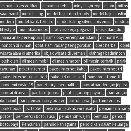
minuman kecantikan
minuman sehat
minyak goreng
miom
mitos
saat hamil
mobil lelang
model baju hijab trendy
model baju muslim
modern
model batik terbaru
model kalung silver lapis emas
modern
lifestyle
modifikasi mobil
motivasi kerja pegawai
musik dangdut
nama anak perempuan
nama bayi perempuan islami
nomor BPJS
nonton di rumah
obat alami radang tenggorokan
obet herbal
objek
wisata alam di amerika
objek wisata di Jerman
olahraga badminton
oleh oleh
oli mesin mobil
oli mesin motor
oli mesin terbaik
pajak
tahunan
paket internet
paket internet kabel
paket internet tri
paket internet unlimitied
paket tri unlimited
pameran otomotif
pandemi covid-19
panel surya berkualitas
pantai bandengan jepara
pantai di anyer
pantai di jepara
pantai gunung payung
pantangan
ibu hamil
para pemain harry potter
parfum pria
parfum terlaris
park house
pc tablet
pelatihan praktis wirausaha
pemain film harry
potter
pembersih botol susu
pembersih wajah
pemuda
pencuci
botol bayi
Pencurian
pendidikan agama
pendidikan dalam keluarga