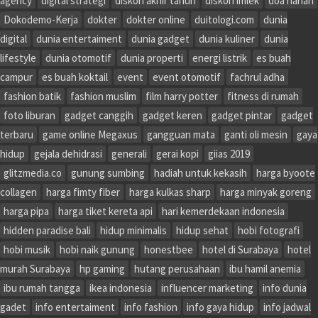
agency
digital strategi
diskon akhir tahun
diskon imlek
doa harian
Dokodemo-Kerja
dokter
dokter online
duitologi.com
dunia
digital
dunia entertaiment
dunia gadget
dunia kuliner
dunia
lifestyle
dunia otomotif
dunia properti
energi listrik
es buah
campur
es buah koktail
event
event otomotif
fachrul adha
fashion batik
fashion muslim
film harry potter
fitness di rumah
foto liburan
gadget canggih
gadget keren
gadget pintar
gadget
terbaru
game online Megaxus
gangguan mata
ganti oli mesin
gaya
hidup
gejala dehidrasi
generali
gerai kopi
giias 2019
glitzmedia.co
gunung sumbing
hadiah untuk kekasih
harga byoote
collagen
harga fimty fiber
harga kulkas sharp
harga minyak goreng
harga pipa
harga tiket kereta api
hari kemerdekaan indonesia
hidden paradise bali
hidup minimalis
hidup sehat
hobi fotografi
hobi musik
hobi naik gunung
honestbee
hotel di Surabaya
hotel
murah Surabaya
hp gaming
hutang perusahaan
ibu hamil anemia
ibu rumah tangga
ikea indonesia
influencer marketing
info dunia
gadet
info entertaiment
info fashion
info gaya hidup
info jadwal