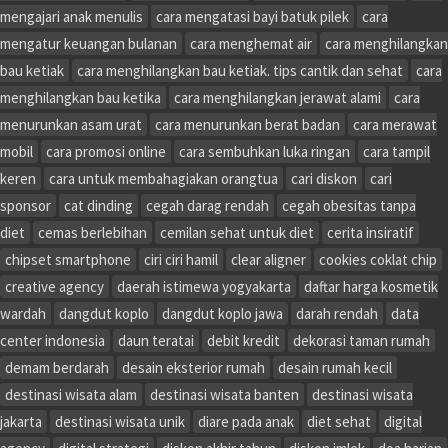
mengajari anak menulis
cara mengatasi bayi batuk pilek
cara
mengatur keuangan bulanan
cara menghemat air
cara menghilangkan
bau ketiak
cara menghilangkan bau ketiak. tips cantik dan sehat
cara
menghilangkan bau ketika
cara menghilangkan jerawat alami
cara
menurunkan asam urat
cara menurunkan berat badan
cara merawat
mobil
cara promosi online
cara sembuhkan luka ringan
cara tampil
keren
cara untuk membahagiakan orangtua
cari diskon
cari
sponsor
cat dinding
cegah darag rendah
cegah obesitas tanpa
diet
cemas berlebihan
cemilan sehat untuk diet
cerita insiratif
chipset smartphone
ciri ciri hamil
clear aligner
cookies coklat chip
creative agency
daerah istimewa yogyakarta
daftar harga kosmetik
wardah
dangdut koplo
dangdut koplo jawa
darah rendah
data
center indonesia
daun teratai
debit kredit
dekorasi taman rumah
demam berdarah
desain eksterior rumah
desain rumah kecil
destinasi wisata alam
destinasi wisata banten
destinasi wisata
jakarta
destinasi wisata unik
diare pada anak
diet sehat
digital