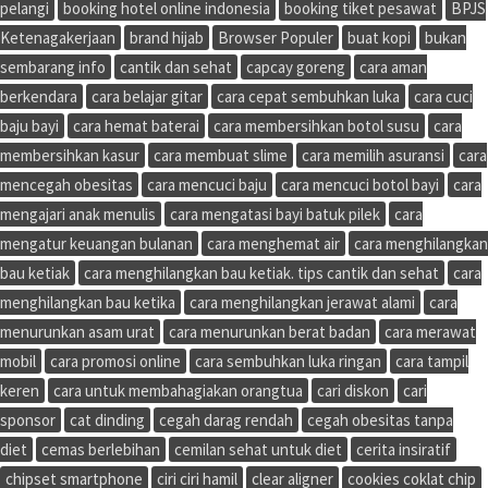
pelangi
booking hotel online indonesia
booking tiket pesawat
BPJS
Ketenagakerjaan
brand hijab
Browser Populer
buat kopi
bukan
sembarang info
cantik dan sehat
capcay goreng
cara aman
berkendara
cara belajar gitar
cara cepat sembuhkan luka
cara cuci
baju bayi
cara hemat baterai
cara membersihkan botol susu
cara
membersihkan kasur
cara membuat slime
cara memilih asuransi
cara
mencegah obesitas
cara mencuci baju
cara mencuci botol bayi
cara
mengajari anak menulis
cara mengatasi bayi batuk pilek
cara
mengatur keuangan bulanan
cara menghemat air
cara menghilangkan
bau ketiak
cara menghilangkan bau ketiak. tips cantik dan sehat
cara
menghilangkan bau ketika
cara menghilangkan jerawat alami
cara
menurunkan asam urat
cara menurunkan berat badan
cara merawat
mobil
cara promosi online
cara sembuhkan luka ringan
cara tampil
keren
cara untuk membahagiakan orangtua
cari diskon
cari
sponsor
cat dinding
cegah darag rendah
cegah obesitas tanpa
diet
cemas berlebihan
cemilan sehat untuk diet
cerita insiratif
chipset smartphone
ciri ciri hamil
clear aligner
cookies coklat chip