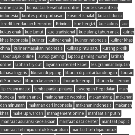
online gratis
konsultasi kesehatan online
kontes kecantikan
indonesia
kontes putri purbasari
kosmetik halal
kota di dunia
kredit kendaraan bermotor
Kriminal
kue bergizi
kue kukus
kue
kukus enak
kue lumut
kue tradisional
kue ulang tahun anak
kuiner
khas Indonesia
kuliner
kuliner enak
kuliner indonesia
kuliner khas
china
kuliner masakan indonesia
kulkas pintu satu
kurang piknik
lapor pajak online
laptop gaming
laptop gaming murah
latihan
online
latihan try out
layanan internet kabel
les grammar lanjutan
bahasa Inggris
liburan di jepang
liburan di pantai bandengan
liburan
di Surabaya
liburan ke amerika
liburan ke eropa
liburan ke Jerman
lip cream matte
lomba panjat pinjang
lowongan Pegadaian
main
boneka
mainan anak
maintenance website
makan siang
makanan
dan minuman
makanan dari indonesia
makanan indonesia
makanan
khas
make up wardah
management online
manfaat air putih
manfaat asuransi kecelakaan
manfaat data center
manfaat pop it
manfaat teh hijau untuk kecantikan
manfaat teh hijau untuk