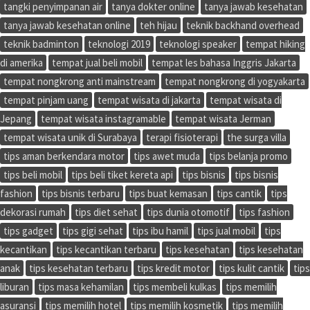
tangki penyimpanan air
tanya dokter online
tanya jawab kesehatan
tanya jawab kesehatan online
teh hijau
teknik backhand overhead
teknik badminton
teknologi 2019
teknologi speaker
tempat hiking
di amerika
tempat jual beli mobil
tempat les bahasa Inggris Jakarta
tempat nongkrong anti mainstream
tempat nongkrong di yogyakarta
tempat pinjam uang
tempat wisata di jakarta
tempat wisata di
Jepang
tempat wisata instagramable
tempat wisata Jerman
tempat wisata unik di Surabaya
terapi fisioterapi
the surga villa
tips aman berkendara motor
tips awet muda
tips belanja promo
tips beli mobil
tips beli tiket kereta api
tips bisnis
tips bisnis
fashion
tips bisnis terbaru
tips buat kemasan
tips cantik
tips
dekorasi rumah
tips diet sehat
tips dunia otomotif
tips fashion
tips gadget
tips gigi sehat
tips ibu hamil
tips jual mobil
tips
kecantikan
tips kecantikan terbaru
tips kesehatan
tips kesehatan
anak
tips kesehatan terbaru
tips kredit motor
tips kulit cantik
tips
liburan
tips masa kehamilan
tips membeli kulkas
tips memilih
asuransi
tips memilih hotel
tips memilih kosmetik
tips memilih