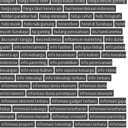
collagen
harga fimty fiber
harga kulkas sharp
harga minyak goreng
harga pipa
harga tiket kereta api
hari kemerdekaan indonesia
hidden paradise bali
hidup minimalis
hidup sehat
hobi fotografi
hobi musik
hobi naik gunung
honestbee
hotel di Surabaya
hotel
murah Surabaya
hp gaming
hutang perusahaan
ibu hamil anemia
ibu rumah tangga
ikea indonesia
influencer marketing
info dunia
gadet
info entertaiment
info fashion
info gaya hidup
info jadwal
kereta api
info keluarga
info kesehatan
info kuliner
info masakan
indonesia
info parenting
info pendidikan
info perencanaan
keuangan
info resep kuliner
info seputar keluarga
info tekno
terbaru
info teknologi
info teknologi terbaru
info terbaru
informasi bisnis
informasi dunia ekonomi
informasi dunia
entertaiment
informasi dunia perempuan
informasi ekonomi
informasi ekonomi terbaru
informasi gadget terbaru
informasi gaya
hidup
informasi keluarga
informasi kesehatan
informasi kesehatan
menarik
informasi menarik
informasi otomotif
informasi parenting
informasi properti
informasi teknologi
informasi terbaru
informasi