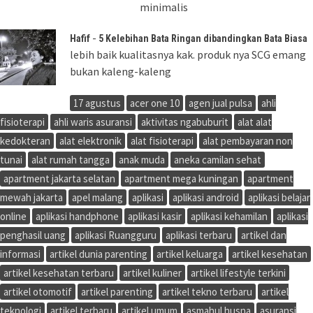
minimalis
-
Hafif
5 Kelebihan Bata Ringan dibandingkan Bata Biasa
lebih baik kualitasnya kak. produk nya SCG emang
bukan kaleng-kaleng
17 agustus
acer one 10
agen jual pulsa
ahli
fisioterapi
ahli waris asuransi
aktivitas ngabuburit
alat alat
kedokteran
alat elektronik
alat fisioterapi
alat pembayaran non
tunai
alat rumah tangga
anak muda
aneka camilan sehat
apartment jakarta selatan
apartment mega kuningan
apartment
mewah jakarta
apel malang
aplikasi
aplikasi android
aplikasi belajar
online
aplikasi handphone
aplikasi kasir
aplikasi kehamilan
aplikasi
penghasil uang
aplikasi Ruangguru
aplikasi terbaru
artikel dan
informasi
artikel dunia parenting
artikel keluarga
artikel kesehatan
artikel kesehatan terbaru
artikel kuliner
artikel lifestyle terkini
artikel otomotif
artikel parenting
artikel tekno terbaru
artikel
teknologi
artikel terbaru
artikel umum
asmahul husna
asuransi