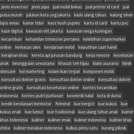
jenis investasi
jenis pipa
jual mobil bekas
jual printer id card
jual
pulsa murah
julukan kota yogyakarta
kado ulang tahun
kalung silver
lapis emas
kamar tidur
kaos hush pupies
kartu id card
kartu pvc
kasir digital
kawasan elit jakarta
kawasan mega kuningan
kecantikan
kehamilan trimester pertama
kelebihan supermarket
online
kemasan ukm
kendaraan mobil
keputihan saat hamil
kerajinan khas
kereta api jurusan bandung
kerja remote
kesehatan
anak
keunggulan sewatama
khasiat teh hijau
klaim asuransi
klinik
skincare
kol marketing
kolam ikan terpal
komponen mobil
konsultasi dokter gratis
konsultasi dokter online
konsultasi dokter
online gratis
konsultasi kesehatan online
kontes kecantikan
indonesia
kontes putri purbasari
kosmetik halal
kota di dunia
kredit kendaraan bermotor
Kriminal
kue bergizi
kue kukus
kue
kukus enak
kue lumut
kue tradisional
kue ulang tahun anak
kuiner
khas Indonesia
kuliner
kuliner enak
kuliner indonesia
kuliner khas
china
kuliner masakan indonesia
kulkas pintu satu
kurang piknik