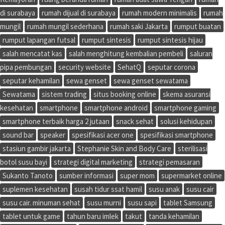
di surabaya
rumah dijual di surabaya
rumah modern minimalis
rumah
mungil
rumah mungil sederhana
rumah saki Jakarta
rumput buatan
rumput lapangan futsal
rumput sintesis
rumput sintesis hijau
salah mencatat kas
salah menghitung kembalian pembeli
saluran
pipa pembungan
security website
SehatQ
seputar corona
seputar kehamilan
sewa genset
sewa genset sewatama
Sewatama
sistem trading
situs booking online
skema asuransi
kesehatan
smartphone
smartphone android
smartphone gaming
smartphone terbaik harga 2 jutaan
snack sehat
solusi kehidupan
sound bar
speaker
spesifikasi acer one
spesifikasi smartphone
stasiun gambir jakarta
Stephanie Skin and Body Care
sterilisasi
botol susu bayi
strategi digital marketing
strategi pemasaran
Sukanto Tanoto
sumber informasi
super mom
supermarket online
suplemen kesehatan
susah tidur ssat hamil
susu anak
susu cair
susu cair. minuman sehat
susu murni
susu sapi
tablet Samsung
tablet untuk game
tahun baru imlek
takut
tanda kehamilan