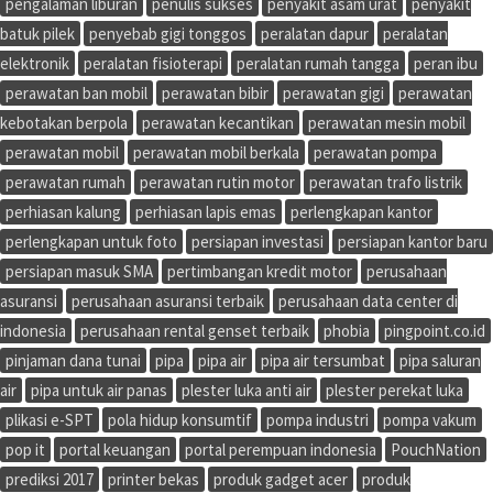
pengalaman liburan
penulis sukses
penyakit asam urat
penyakit
batuk pilek
penyebab gigi tonggos
peralatan dapur
peralatan
elektronik
peralatan fisioterapi
peralatan rumah tangga
peran ibu
perawatan ban mobil
perawatan bibir
perawatan gigi
perawatan
kebotakan berpola
perawatan kecantikan
perawatan mesin mobil
perawatan mobil
perawatan mobil berkala
perawatan pompa
perawatan rumah
perawatan rutin motor
perawatan trafo listrik
perhiasan kalung
perhiasan lapis emas
perlengkapan kantor
perlengkapan untuk foto
persiapan investasi
persiapan kantor baru
persiapan masuk SMA
pertimbangan kredit motor
perusahaan
asuransi
perusahaan asuransi terbaik
perusahaan data center di
indonesia
perusahaan rental genset terbaik
phobia
pingpoint.co.id
pinjaman dana tunai
pipa
pipa air
pipa air tersumbat
pipa saluran
air
pipa untuk air panas
plester luka anti air
plester perekat luka
plikasi e-SPT
pola hidup konsumtif
pompa industri
pompa vakum
pop it
portal keuangan
portal perempuan indonesia
PouchNation
prediksi 2017
printer bekas
produk gadget acer
produk