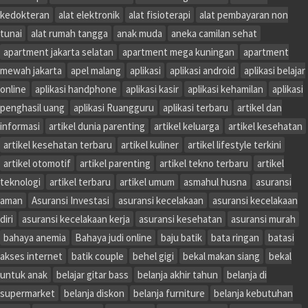
kedokteran
alat elektronik
alat fisioterapi
alat pembayaran non
tunai
alat rumah tangga
anak muda
aneka camilan sehat
apartment jakarta selatan
apartment mega kuningan
apartment
mewah jakarta
apel malang
aplikasi
aplikasi android
aplikasi belajar
online
aplikasi handphone
aplikasi kasir
aplikasi kehamilan
aplikasi
penghasil uang
aplikasi Ruangguru
aplikasi terbaru
artikel dan
informasi
artikel dunia parenting
artikel keluarga
artikel kesehatan
artikel kesehatan terbaru
artikel kuliner
artikel lifestyle terkini
artikel otomotif
artikel parenting
artikel tekno terbaru
artikel
teknologi
artikel terbaru
artikel umum
asmahul husna
asuransi
aman
Asuransi Investasi
asuransi kecelakaan
asuransi kecelakaan
diri
asuransi kecelakaan kerja
asuransi kesehatan
asuransi murah
bahaya anemia
Bahaya judi online
baju batik
bata ringan
batasi
akses internet
batik couple
behel gigi
bekal makan siang
bekal
untuk anak
belajar gitar bass
belanja akhir tahun
belanja di
supermarket
belanja diskon
belanja furniture
belanja kebutuhan