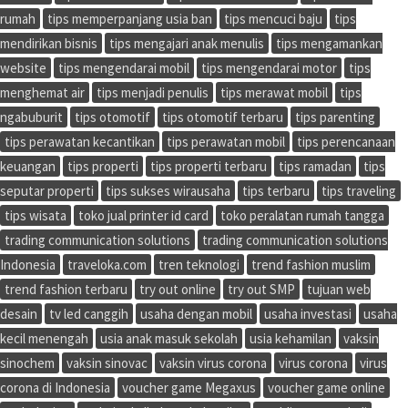
rumah
tips memperpanjang usia ban
tips mencuci baju
tips
mendirikan bisnis
tips mengajari anak menulis
tips mengamankan
website
tips mengendarai mobil
tips mengendarai motor
tips
menghemat air
tips menjadi penulis
tips merawat mobil
tips
ngabuburit
tips otomotif
tips otomotif terbaru
tips parenting
tips perawatan kecantikan
tips perawatan mobil
tips perencanaan
keuangan
tips properti
tips properti terbaru
tips ramadan
tips
seputar properti
tips sukses wirausaha
tips terbaru
tips traveling
tips wisata
toko jual printer id card
toko peralatan rumah tangga
trading communication solutions
trading communication solutions
Indonesia
traveloka.com
tren teknologi
trend fashion muslim
trend fashion terbaru
try out online
try out SMP
tujuan web
desain
tv led canggih
usaha dengan mobil
usaha investasi
usaha
kecil menengah
usia anak masuk sekolah
usia kehamilan
vaksin
sinochem
vaksin sinovac
vaksin virus corona
virus corona
virus
corona di Indonesia
voucher game Megaxus
voucher game online