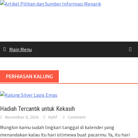
Skip
to
content
Main Menu
PERHIASAN KALUNG
Hadiah Tercantik untuk Kekasih
November 6, 2016
Hafif
Comment
Mungkin kamu sudah lingkari tanggal di kalender yang
menandakan kalau itu hari istimewa buat pacarmu. Ya, itu hari