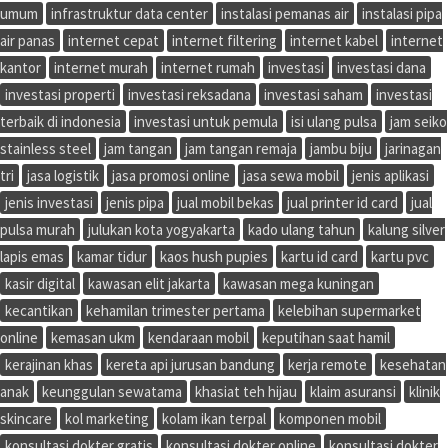
umum
infrastruktur data center
instalasi pemanas air
instalasi pipa
air panas
internet cepat
internet filtering
internet kabel
internet
kantor
internet murah
internet rumah
investasi
investasi dana
investasi properti
investasi reksadana
investasi saham
investasi
terbaik di indonesia
investasi untuk pemula
isi ulang pulsa
jam seiko
stainless steel
jam tangan
jam tangan remaja
jambu biju
jarinagan
tri
jasa logistik
jasa promosi online
jasa sewa mobil
jenis aplikasi
jenis investasi
jenis pipa
jual mobil bekas
jual printer id card
jual
pulsa murah
julukan kota yogyakarta
kado ulang tahun
kalung silver
lapis emas
kamar tidur
kaos hush pupies
kartu id card
kartu pvc
kasir digital
kawasan elit jakarta
kawasan mega kuningan
kecantikan
kehamilan trimester pertama
kelebihan supermarket
online
kemasan ukm
kendaraan mobil
keputihan saat hamil
kerajinan khas
kereta api jurusan bandung
kerja remote
kesehatan
anak
keunggulan sewatama
khasiat teh hijau
klaim asuransi
klinik
skincare
kol marketing
kolam ikan terpal
komponen mobil
konsultasi dokter gratis
konsultasi dokter online
konsultasi dokter