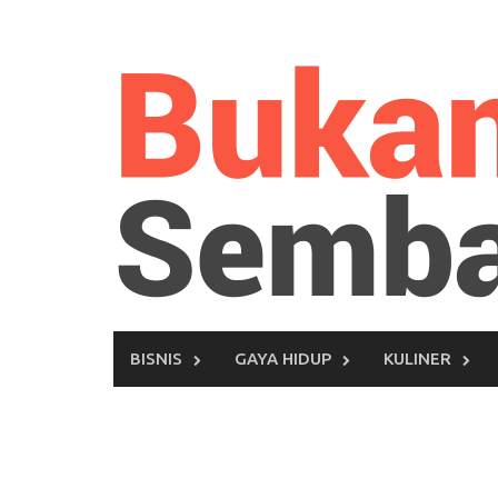
Skip
to
content
BISNIS
GAYA HIDUP
KULINER