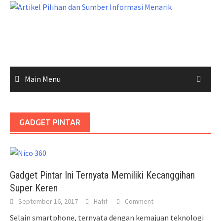
Skip
to
content
Main Menu
GADGET PINTAR
Gadget Pintar Ini Ternyata Memiliki Kecanggihan
Super Keren
September 16, 2017
Hafif
Comment
Selain smartphone, ternyata dengan kemajuan teknologi