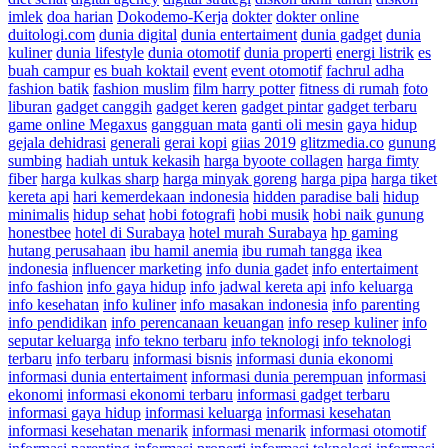
imlek
doa harian
Dokodemo-Kerja
dokter
dokter online
duitologi.com
dunia digital
dunia entertaiment
dunia gadget
dunia
kuliner
dunia lifestyle
dunia otomotif
dunia properti
energi listrik
es
buah campur
es buah koktail
event
event otomotif
fachrul adha
fashion batik
fashion muslim
film harry potter
fitness di rumah
foto
liburan
gadget canggih
gadget keren
gadget pintar
gadget terbaru
game online Megaxus
gangguan mata
ganti oli mesin
gaya hidup
gejala dehidrasi
generali
gerai kopi
giias 2019
glitzmedia.co
gunung
sumbing
hadiah untuk kekasih
harga byoote collagen
harga fimty
fiber
harga kulkas sharp
harga minyak goreng
harga pipa
harga tiket
kereta api
hari kemerdekaan indonesia
hidden paradise bali
hidup
minimalis
hidup sehat
hobi fotografi
hobi musik
hobi naik gunung
honestbee
hotel di Surabaya
hotel murah Surabaya
hp gaming
hutang perusahaan
ibu hamil anemia
ibu rumah tangga
ikea
indonesia
influencer marketing
info dunia gadet
info entertaiment
info fashion
info gaya hidup
info jadwal kereta api
info keluarga
info kesehatan
info kuliner
info masakan indonesia
info parenting
info pendidikan
info perencanaan keuangan
info resep kuliner
info
seputar keluarga
info tekno terbaru
info teknologi
info teknologi
terbaru
info terbaru
informasi bisnis
informasi dunia ekonomi
informasi dunia entertaiment
informasi dunia perempuan
informasi
ekonomi
informasi ekonomi terbaru
informasi gadget terbaru
informasi gaya hidup
informasi keluarga
informasi kesehatan
informasi kesehatan menarik
informasi menarik
informasi otomotif