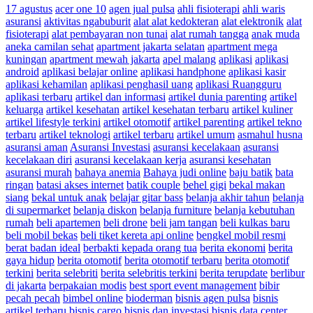
17 agustus
acer one 10
agen jual pulsa
ahli fisioterapi
ahli waris
asuransi
aktivitas ngabuburit
alat alat kedokteran
alat elektronik
alat
fisioterapi
alat pembayaran non tunai
alat rumah tangga
anak muda
aneka camilan sehat
apartment jakarta selatan
apartment mega
kuningan
apartment mewah jakarta
apel malang
aplikasi
aplikasi
android
aplikasi belajar online
aplikasi handphone
aplikasi kasir
aplikasi kehamilan
aplikasi penghasil uang
aplikasi Ruangguru
aplikasi terbaru
artikel dan informasi
artikel dunia parenting
artikel
keluarga
artikel kesehatan
artikel kesehatan terbaru
artikel kuliner
artikel lifestyle terkini
artikel otomotif
artikel parenting
artikel tekno
terbaru
artikel teknologi
artikel terbaru
artikel umum
asmahul husna
asuransi aman
Asuransi Investasi
asuransi kecelakaan
asuransi
kecelakaan diri
asuransi kecelakaan kerja
asuransi kesehatan
asuransi murah
bahaya anemia
Bahaya judi online
baju batik
bata
ringan
batasi akses internet
batik couple
behel gigi
bekal makan
siang
bekal untuk anak
belajar gitar bass
belanja akhir tahun
belanja
di supermarket
belanja diskon
belanja furniture
belanja kebutuhan
rumah
beli apartemen
beli drone
beli jam tangan
beli kulkas baru
beli mobil bekas
beli tiket kereta api online
bengkel mobil resmi
berat badan ideal
berbakti kepada orang tua
berita ekonomi
berita
gaya hidup
berita otomotif
berita otomotif terbaru
berita otomotif
terkini
berita selebriti
berita selebritis terkini
berita terupdate
berlibur
di jakarta
berpakaian modis
best sport event management
bibir
pecah pecah
bimbel online
bioderman
bisnis agen pulsa
bisnis
artikel terbaru
bisnis cargo
bisnis dan investasi
bisnis data center