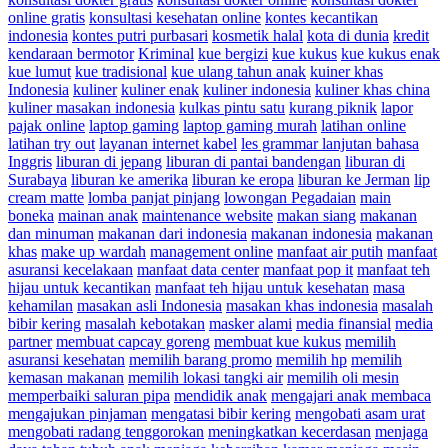
online gratis
konsultasi kesehatan online
kontes kecantikan
indonesia
kontes putri purbasari
kosmetik halal
kota di dunia
kredit
kendaraan bermotor
Kriminal
kue bergizi
kue kukus
kue kukus enak
kue lumut
kue tradisional
kue ulang tahun anak
kuiner khas
Indonesia
kuliner
kuliner enak
kuliner indonesia
kuliner khas china
kuliner masakan indonesia
kulkas pintu satu
kurang piknik
lapor
pajak online
laptop gaming
laptop gaming murah
latihan online
latihan try out
layanan internet kabel
les grammar lanjutan bahasa
Inggris
liburan di jepang
liburan di pantai bandengan
liburan di
Surabaya
liburan ke amerika
liburan ke eropa
liburan ke Jerman
lip
cream matte
lomba panjat pinjang
lowongan Pegadaian
main
boneka
mainan anak
maintenance website
makan siang
makanan
dan minuman
makanan dari indonesia
makanan indonesia
makanan
khas
make up wardah
management online
manfaat air putih
manfaat
asuransi kecelakaan
manfaat data center
manfaat pop it
manfaat teh
hijau untuk kecantikan
manfaat teh hijau untuk kesehatan
masa
kehamilan
masakan asli Indonesia
masakan khas indonesia
masalah
bibir kering
masalah kebotakan
masker alami
media finansial
media
partner
membuat capcay goreng
membuat kue kukus
memilih
asuransi kesehatan
memilih barang promo
memilih hp
memilih
kemasan makanan
memilih lokasi tangki air
memilih oli mesin
memperbaiki saluran pipa
mendidik anak
mengajari anak membaca
mengajukan pinjaman
mengatasi bibir kering
mengobati asam urat
mengobati radang tenggorokan
meningkatkan kecerdasan
menjaga