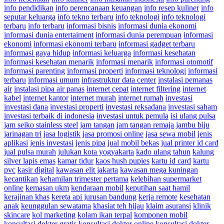
info pendidikan
info perencanaan keuangan
info resep kuliner
info
seputar keluarga
info tekno terbaru
info teknologi
info teknologi
terbaru
info terbaru
informasi bisnis
informasi dunia ekonomi
informasi dunia entertaiment
informasi dunia perempuan
informasi
ekonomi
informasi ekonomi terbaru
informasi gadget terbaru
informasi gaya hidup
informasi keluarga
informasi kesehatan
informasi kesehatan menarik
informasi menarik
informasi otomotif
informasi parenting
informasi properti
informasi teknologi
informasi
terbaru
informasi umum
infrastruktur data center
instalasi pemanas
air
instalasi pipa air panas
internet cepat
internet filtering
internet
kabel
internet kantor
internet murah
internet rumah
investasi
investasi dana
investasi properti
investasi reksadana
investasi saham
investasi terbaik di indonesia
investasi untuk pemula
isi ulang pulsa
jam seiko stainless steel
jam tangan
jam tangan remaja
jambu biju
jarinagan tri
jasa logistik
jasa promosi online
jasa sewa mobil
jenis
aplikasi
jenis investasi
jenis pipa
jual mobil bekas
jual printer id card
jual pulsa murah
julukan kota yogyakarta
kado ulang tahun
kalung
silver lapis emas
kamar tidur
kaos hush pupies
kartu id card
kartu
pvc
kasir digital
kawasan elit jakarta
kawasan mega kuningan
kecantikan
kehamilan trimester pertama
kelebihan supermarket
online
kemasan ukm
kendaraan mobil
keputihan saat hamil
kerajinan khas
kereta api jurusan bandung
kerja remote
kesehatan
anak
keunggulan sewatama
khasiat teh hijau
klaim asuransi
klinik
skincare
kol marketing
kolam ikan terpal
komponen mobil
konsultasi dokter gratis
konsultasi dokter online
konsultasi dokter