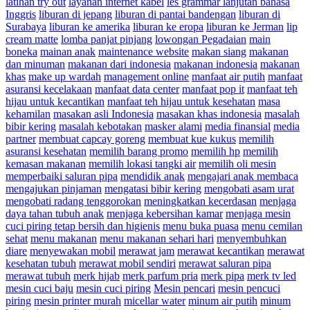
latihan try out
layanan internet kabel
les grammar lanjutan bahasa
Inggris
liburan di jepang
liburan di pantai bandengan
liburan di
Surabaya
liburan ke amerika
liburan ke eropa
liburan ke Jerman
lip
cream matte
lomba panjat pinjang
lowongan Pegadaian
main
boneka
mainan anak
maintenance website
makan siang
makanan
dan minuman
makanan dari indonesia
makanan indonesia
makanan
khas
make up wardah
management online
manfaat air putih
manfaat
asuransi kecelakaan
manfaat data center
manfaat pop it
manfaat teh
hijau untuk kecantikan
manfaat teh hijau untuk kesehatan
masa
kehamilan
masakan asli Indonesia
masakan khas indonesia
masalah
bibir kering
masalah kebotakan
masker alami
media finansial
media
partner
membuat capcay goreng
membuat kue kukus
memilih
asuransi kesehatan
memilih barang promo
memilih hp
memilih
kemasan makanan
memilih lokasi tangki air
memilih oli mesin
memperbaiki saluran pipa
mendidik anak
mengajari anak membaca
mengajukan pinjaman
mengatasi bibir kering
mengobati asam urat
mengobati radang tenggorokan
meningkatkan kecerdasan
menjaga
daya tahan tubuh anak
menjaga kebersihan kamar
menjaga mesin
cuci piring tetap bersih dan higienis
menu buka puasa
menu cemilan
sehat
menu makanan
menu makanan sehari hari
menyembuhkan
diare
menyewakan mobil
merawat jam
merawat kecantikan
merawat
kesehatan tubuh
merawat mobil sendiri
merawat saluran pipa
merawat tubuh
merk hijab
merk parfum pria
merk pipa
merk tv led
mesin cuci baju
mesin cuci piring
Mesin pencari
mesin pencuci
piring
mesin printer murah
micellar water
minum air putih
minum