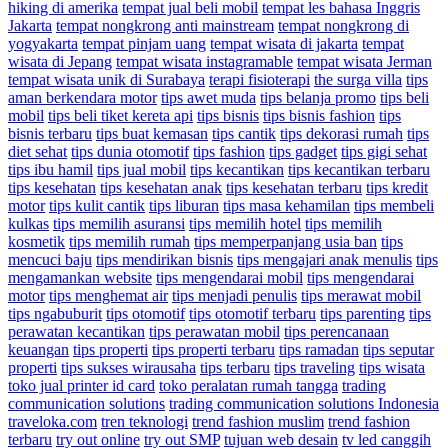
hiking di amerika
tempat jual beli mobil
tempat les bahasa Inggris
Jakarta
tempat nongkrong anti mainstream
tempat nongkrong di
yogyakarta
tempat pinjam uang
tempat wisata di jakarta
tempat
wisata di Jepang
tempat wisata instagramable
tempat wisata Jerman
tempat wisata unik di Surabaya
terapi fisioterapi
the surga villa
tips
aman berkendara motor
tips awet muda
tips belanja promo
tips beli
mobil
tips beli tiket kereta api
tips bisnis
tips bisnis fashion
tips
bisnis terbaru
tips buat kemasan
tips cantik
tips dekorasi rumah
tips
diet sehat
tips dunia otomotif
tips fashion
tips gadget
tips gigi sehat
tips ibu hamil
tips jual mobil
tips kecantikan
tips kecantikan terbaru
tips kesehatan
tips kesehatan anak
tips kesehatan terbaru
tips kredit
motor
tips kulit cantik
tips liburan
tips masa kehamilan
tips membeli
kulkas
tips memilih asuransi
tips memilih hotel
tips memilih
kosmetik
tips memilih rumah
tips memperpanjang usia ban
tips
mencuci baju
tips mendirikan bisnis
tips mengajari anak menulis
tips
mengamankan website
tips mengendarai mobil
tips mengendarai
motor
tips menghemat air
tips menjadi penulis
tips merawat mobil
tips ngabuburit
tips otomotif
tips otomotif terbaru
tips parenting
tips
perawatan kecantikan
tips perawatan mobil
tips perencanaan
keuangan
tips properti
tips properti terbaru
tips ramadan
tips seputar
properti
tips sukses wirausaha
tips terbaru
tips traveling
tips wisata
toko jual printer id card
toko peralatan rumah tangga
trading
communication solutions
trading communication solutions Indonesia
traveloka.com
tren teknologi
trend fashion muslim
trend fashion
terbaru
try out online
try out SMP
tujuan web desain
tv led canggih