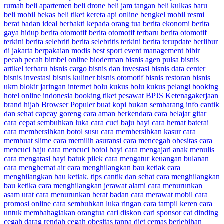
rumah
beli apartemen
beli drone
beli jam tangan
beli kulkas baru
beli mobil bekas
beli tiket kereta api online
bengkel mobil resmi
berat badan ideal
berbakti kepada orang tua
berita ekonomi
berita
gaya hidup
berita otomotif
berita otomotif terbaru
berita otomotif
terkini
berita selebriti
berita selebritis terkini
berita terupdate
berlibur
di jakarta
berpakaian modis
best sport event management
bibir
pecah pecah
bimbel online
bioderman
bisnis agen pulsa
bisnis
artikel terbaru
bisnis cargo
bisnis dan investasi
bisnis data center
bisnis investasi
bisnis kuliner
bisnis otomotif
bisnis restoran
bisnis
ukm
blokir jaringan internet
bolu kukus
bolu kukus pelangi
booking
hotel online indonesia
booking tiket pesawat
BPJS Ketenagakerjaan
brand hijab
Browser Populer
buat kopi
bukan sembarang info
cantik
dan sehat
capcay goreng
cara aman berkendara
cara belajar gitar
cara cepat sembuhkan luka
cara cuci baju bayi
cara hemat baterai
cara membersihkan botol susu
cara membersihkan kasur
cara
membuat slime
cara memilih asuransi
cara mencegah obesitas
cara
mencuci baju
cara mencuci botol bayi
cara mengajari anak menulis
cara mengatasi bayi batuk pilek
cara mengatur keuangan bulanan
cara menghemat air
cara menghilangkan bau ketiak
cara
menghilangkan bau ketiak. tips cantik dan sehat
cara menghilangkan
bau ketika
cara menghilangkan jerawat alami
cara menurunkan
asam urat
cara menurunkan berat badan
cara merawat mobil
cara
promosi online
cara sembuhkan luka ringan
cara tampil keren
cara
untuk membahagiakan orangtua
cari diskon
cari sponsor
cat dinding
cegah darag rendah
cegah obesitas tanpa diet
cemas berlebihan