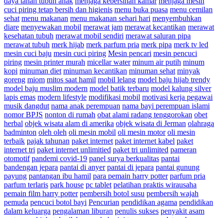
daya tahan tubuh anak
menjaga kebersihan kamar
menjaga mesin
cuci piring tetap bersih dan higienis
menu buka puasa
menu cemilan
sehat
menu makanan
menu makanan sehari hari
menyembuhkan
diare
menyewakan mobil
merawat jam
merawat kecantikan
merawat
kesehatan tubuh
merawat mobil sendiri
merawat saluran pipa
merawat tubuh
merk hijab
merk parfum pria
merk pipa
merk tv led
mesin cuci baju
mesin cuci piring
Mesin pencari
mesin pencuci
piring
mesin printer murah
micellar water
minum air putih
minum
kopi
minuman diet
minuman kecantikan
minuman sehat
minyak
goreng
miom
mitos saat hamil
mobil lelang
model baju hijab trendy
model baju muslim modern
model batik terbaru
model kalung silver
lapis emas
modern lifestyle
modifikasi mobil
motivasi kerja pegawai
musik dangdut
nama anak perempuan
nama bayi perempuan islami
nomor BPJS
nonton di rumah
obat alami radang tenggorokan
obet
herbal
objek wisata alam di amerika
objek wisata di Jerman
olahraga
badminton
oleh oleh
oli mesin mobil
oli mesin motor
oli mesin
terbaik
pajak tahunan
paket internet
paket internet kabel
paket
internet tri
paket internet unlimitied
paket tri unlimited
pameran
otomotif
pandemi covid-19
panel surya berkualitas
pantai
bandengan jepara
pantai di anyer
pantai di jepara
pantai gunung
payung
pantangan ibu hamil
para pemain harry potter
parfum pria
parfum terlaris
park house
pc tablet
pelatihan praktis wirausaha
pemain film harry potter
pembersih botol susu
pembersih wajah
pemuda
pencuci botol bayi
Pencurian
pendidikan agama
pendidikan
dalam keluarga
pengalaman liburan
penulis sukses
penyakit asam