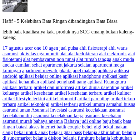
Hafif
-
5 Kelebihan Bata Ringan dibandingkan Bata Biasa
lebih baik kualitasnya kak. produk nya SCG emang bukan kaleng-
kaleng
17 agustus
acer one 10
agen jual pulsa
ahli fisioterapi
ahli waris
asuransi
aktivitas ngabuburit
alat alat kedokteran
alat elektronik
alat
fisioterapi
alat pembayaran non tunai
alat rumah tangga
anak muda
aneka camilan sehat
apartment jakarta selatan
apartment mega
kuningan
apartment mewah jakarta
apel malang
aplikasi
aplikasi
android
aplikasi belajar online
aplikasi handphone
aplikasi kasir
aplikasi kehamilan
aplikasi penghasil uang
aplikasi Ruangguru
aplikasi terbaru
artikel dan informasi
artikel dunia parenting
artikel
keluarga
artikel kesehatan
artikel kesehatan terbaru
artikel kuliner
artikel lifestyle terkini
artikel otomotif
artikel parenting
artikel tekno
terbaru
artikel teknologi
artikel terbaru
artikel umum
asmahul husna
asuransi aman
Asuransi Investasi
asuransi kecelakaan
asuransi
kecelakaan diri
asuransi kecelakaan kerja
asuransi kesehatan
asuransi murah
bahaya anemia
Bahaya judi online
baju batik
bata
ringan
batasi akses internet
batik couple
behel gigi
bekal makan
siang
bekal untuk anak
belajar gitar bass
belanja akhir tahun
belanja
di supermarket
belanja diskon
belanja furniture
belanja kebutuhan