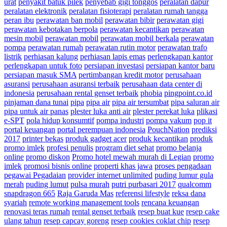
urat
penyakit batuk pilek
penyebab gigi tonggos
peralatan dapur
peralatan elektronik
peralatan fisioterapi
peralatan rumah tangga
peran ibu
perawatan ban mobil
perawatan bibir
perawatan gigi
perawatan kebotakan berpola
perawatan kecantikan
perawatan
mesin mobil
perawatan mobil
perawatan mobil berkala
perawatan
pompa
perawatan rumah
perawatan rutin motor
perawatan trafo
listrik
perhiasan kalung
perhiasan lapis emas
perlengkapan kantor
perlengkapan untuk foto
persiapan investasi
persiapan kantor baru
persiapan masuk SMA
pertimbangan kredit motor
perusahaan
asuransi
perusahaan asuransi terbaik
perusahaan data center di
indonesia
perusahaan rental genset terbaik
phobia
pingpoint.co.id
pinjaman dana tunai
pipa
pipa air
pipa air tersumbat
pipa saluran air
pipa untuk air panas
plester luka anti air
plester perekat luka
plikasi
e-SPT
pola hidup konsumtif
pompa industri
pompa vakum
pop it
portal keuangan
portal perempuan indonesia
PouchNation
prediksi
2017
printer bekas
produk gadget acer
produk kecantikan
produk
promo imlek
profesi penulis
program diet sehat
promo belanja
online
promo diskon
Promo hotel mewah murah di Legian
promo
imlek
promosi bisnis online
properti khas jawa
proses pengadaan
pegawai Pegadaian
provider internet unlimited
puding lumur gula
merah
puding lumut
pulsa murah
putri purbasari 2017
qualcomm
snapdragon 665
Raja Garuda Mas
referensi lifestyle
reksa dana
syariah
remote working management tools
rencana keuangan
renovasi teras rumah
rental genset terbaik
resep buat kue
resep cake
ulang tahun
resep capcay goreng
resep cookies coklat chip
resep