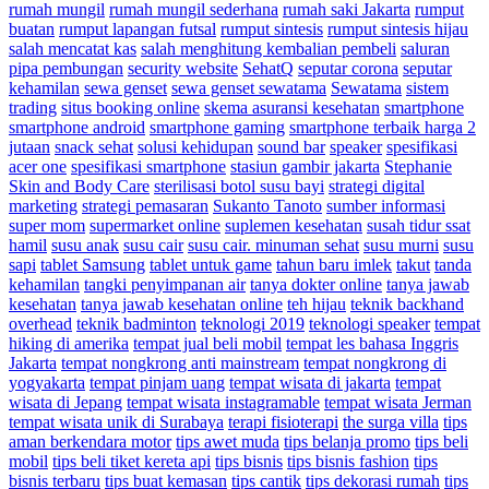
rumah mungil
rumah mungil sederhana
rumah saki Jakarta
rumput
buatan
rumput lapangan futsal
rumput sintesis
rumput sintesis hijau
salah mencatat kas
salah menghitung kembalian pembeli
saluran
pipa pembungan
security website
SehatQ
seputar corona
seputar
kehamilan
sewa genset
sewa genset sewatama
Sewatama
sistem
trading
situs booking online
skema asuransi kesehatan
smartphone
smartphone android
smartphone gaming
smartphone terbaik harga 2
jutaan
snack sehat
solusi kehidupan
sound bar
speaker
spesifikasi
acer one
spesifikasi smartphone
stasiun gambir jakarta
Stephanie
Skin and Body Care
sterilisasi botol susu bayi
strategi digital
marketing
strategi pemasaran
Sukanto Tanoto
sumber informasi
super mom
supermarket online
suplemen kesehatan
susah tidur ssat
hamil
susu anak
susu cair
susu cair. minuman sehat
susu murni
susu
sapi
tablet Samsung
tablet untuk game
tahun baru imlek
takut
tanda
kehamilan
tangki penyimpanan air
tanya dokter online
tanya jawab
kesehatan
tanya jawab kesehatan online
teh hijau
teknik backhand
overhead
teknik badminton
teknologi 2019
teknologi speaker
tempat
hiking di amerika
tempat jual beli mobil
tempat les bahasa Inggris
Jakarta
tempat nongkrong anti mainstream
tempat nongkrong di
yogyakarta
tempat pinjam uang
tempat wisata di jakarta
tempat
wisata di Jepang
tempat wisata instagramable
tempat wisata Jerman
tempat wisata unik di Surabaya
terapi fisioterapi
the surga villa
tips
aman berkendara motor
tips awet muda
tips belanja promo
tips beli
mobil
tips beli tiket kereta api
tips bisnis
tips bisnis fashion
tips
bisnis terbaru
tips buat kemasan
tips cantik
tips dekorasi rumah
tips