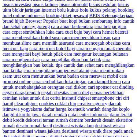
bisnis investasi
bisnis kuliner
bisnis otomotif
bisnis restoran
bisnis
ukm
blokir jaringan internet
bolu kukus
bolu kukus pelangi
booking
hotel online indonesia
booking tiket pesawat
BPJS Ketenagakerjaan
brand hijab
Browser Populer
buat kopi
bukan sembarang info
cantik
dan sehat
capcay goreng
cara aman berkendara
cara belajar gitar
cara cepat sembuhkan luka
cara cuci baju bayi
cara hemat baterai
cara membersihkan botol susu
cara membersihkan kasur
cara
membuat slime
cara memilih asuransi
cara mencegah obesitas
cara
mencuci baju
cara mencuci botol bayi
cara mengajari anak menulis
cara mengatasi bayi batuk pilek
cara mengatur keuangan bulanan
cara menghemat air
cara menghilangkan bau ketiak
cara
menghilangkan bau ketiak. tips cantik dan sehat
cara menghilangkan
bau ketika
cara menghilangkan jerawat alami
cara menurunkan
asam urat
cara menurunkan berat badan
cara merawat mobil
cara
promosi online
cara sembuhkan luka ringan
cara tampil keren
cara
untuk membahagiakan orangtua
cari diskon
cari sponsor
cat dinding
cegah darag rendah
cegah obesitas tanpa diet
cemas berlebihan
cemilan sehat untuk diet
cerita insiratif
chipset smartphone
ciri ciri
hamil
clear aligner
cookies coklat chip
creative agency
daerah
istimewa yogyakarta
daftar harga kosmetik wardah
dangdut koplo
dangdut koplo jawa
darah rendah
data center indonesia
daun teratai
debit kredit
dekorasi taman rumah
demam berdarah
desain eksterior
rumah
desain rumah kecil
destinasi wisata alam
destinasi wisata
banten
destinasi wisata jakarta
destinasi wisata unik
diare pada anak
diet sehat
digital agency
digital strategi
diskon akhir tahun
diskon