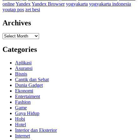
online
Yandex
Yandex Browser
yogyakarta
yogyakarta indonesia
youtap pos
zet besi
Archives
Archives
Categories
Aplikasi
Asuransi
Bisnis
Cantik dan Sehat
Dunia Gadget
Ekonomi
Entertaiment
Fashion
Game
Gaya Hidup
Hobi
Hotel
Interior dan Eksterior
Internet