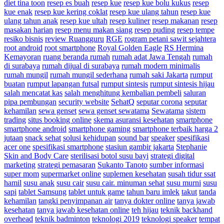
diet tina toon
resep es buah
resep kue
resep kue bolu kukus
resep
kue enak
resep kue kering coklat
resep kue ulang tahun
resep kue
ulang tahun anak
resep kue ultah
resep kuliner
resep makanan
resep
masakan harian
resep menu makan siang
resep puding
resep tempe
resiko bisnis
review Ruangguru
RGE
rogram petani sawit sejahtera
root android
root smartphone
Royal Golden Eagle
RS Hermina
Kemayoran
ruang beranda rumah
rumah adat Jawa Tengah
rumah
di surabaya
rumah dijual di surabaya
rumah modern minimalis
rumah mungil
rumah mungil sederhana
rumah saki Jakarta
rumput
buatan
rumput lapangan futsal
rumput sintesis
rumput sintesis hijau
salah mencatat kas
salah menghitung kembalian pembeli
saluran
pipa pembungan
security website
SehatQ
seputar corona
seputar
kehamilan
sewa genset
sewa genset sewatama
Sewatama
sistem
trading
situs booking online
skema asuransi kesehatan
smartphone
smartphone android
smartphone gaming
smartphone terbaik harga 2
jutaan
snack sehat
solusi kehidupan
sound bar
speaker
spesifikasi
acer one
spesifikasi smartphone
stasiun gambir jakarta
Stephanie
Skin and Body Care
sterilisasi botol susu bayi
strategi digital
marketing
strategi pemasaran
Sukanto Tanoto
sumber informasi
super mom
supermarket online
suplemen kesehatan
susah tidur ssat
hamil
susu anak
susu cair
susu cair. minuman sehat
susu murni
susu
sapi
tablet Samsung
tablet untuk game
tahun baru imlek
takut
tanda
kehamilan
tangki penyimpanan air
tanya dokter online
tanya jawab
kesehatan
tanya jawab kesehatan online
teh hijau
teknik backhand
overhead
teknik badminton
teknologi 2019
teknologi speaker
tempat