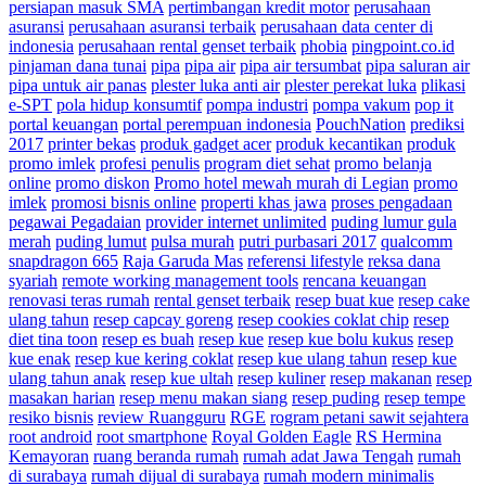
persiapan masuk SMA
pertimbangan kredit motor
perusahaan
asuransi
perusahaan asuransi terbaik
perusahaan data center di
indonesia
perusahaan rental genset terbaik
phobia
pingpoint.co.id
pinjaman dana tunai
pipa
pipa air
pipa air tersumbat
pipa saluran air
pipa untuk air panas
plester luka anti air
plester perekat luka
plikasi
e-SPT
pola hidup konsumtif
pompa industri
pompa vakum
pop it
portal keuangan
portal perempuan indonesia
PouchNation
prediksi
2017
printer bekas
produk gadget acer
produk kecantikan
produk
promo imlek
profesi penulis
program diet sehat
promo belanja
online
promo diskon
Promo hotel mewah murah di Legian
promo
imlek
promosi bisnis online
properti khas jawa
proses pengadaan
pegawai Pegadaian
provider internet unlimited
puding lumur gula
merah
puding lumut
pulsa murah
putri purbasari 2017
qualcomm
snapdragon 665
Raja Garuda Mas
referensi lifestyle
reksa dana
syariah
remote working management tools
rencana keuangan
renovasi teras rumah
rental genset terbaik
resep buat kue
resep cake
ulang tahun
resep capcay goreng
resep cookies coklat chip
resep
diet tina toon
resep es buah
resep kue
resep kue bolu kukus
resep
kue enak
resep kue kering coklat
resep kue ulang tahun
resep kue
ulang tahun anak
resep kue ultah
resep kuliner
resep makanan
resep
masakan harian
resep menu makan siang
resep puding
resep tempe
resiko bisnis
review Ruangguru
RGE
rogram petani sawit sejahtera
root android
root smartphone
Royal Golden Eagle
RS Hermina
Kemayoran
ruang beranda rumah
rumah adat Jawa Tengah
rumah
di surabaya
rumah dijual di surabaya
rumah modern minimalis