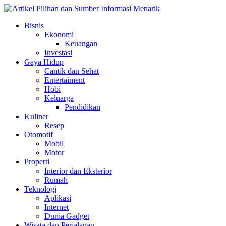
Skip
to
Bisnis
content
Ekonomi
Keuangan
Investasi
Gaya Hidup
Cantik dan Sehat
Entertaiment
Hobi
Keluarga
Pendidikan
Kuliner
Resep
Otomotif
Mobil
Motor
Properti
Interior dan Eksterior
Rumah
Teknologi
Aplikasi
Internet
Dunia Gadget
Wisata dan Perjalanan