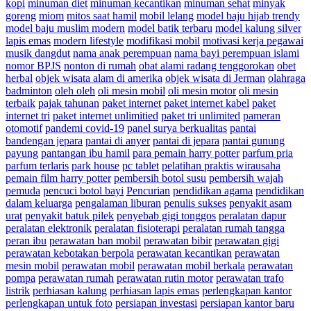
kopi
minuman diet
minuman kecantikan
minuman sehat
minyak
goreng
miom
mitos saat hamil
mobil lelang
model baju hijab trendy
model baju muslim modern
model batik terbaru
model kalung silver
lapis emas
modern lifestyle
modifikasi mobil
motivasi kerja pegawai
musik dangdut
nama anak perempuan
nama bayi perempuan islami
nomor BPJS
nonton di rumah
obat alami radang tenggorokan
obet
herbal
objek wisata alam di amerika
objek wisata di Jerman
olahraga
badminton
oleh oleh
oli mesin mobil
oli mesin motor
oli mesin
terbaik
pajak tahunan
paket internet
paket internet kabel
paket
internet tri
paket internet unlimitied
paket tri unlimited
pameran
otomotif
pandemi covid-19
panel surya berkualitas
pantai
bandengan jepara
pantai di anyer
pantai di jepara
pantai gunung
payung
pantangan ibu hamil
para pemain harry potter
parfum pria
parfum terlaris
park house
pc tablet
pelatihan praktis wirausaha
pemain film harry potter
pembersih botol susu
pembersih wajah
pemuda
pencuci botol bayi
Pencurian
pendidikan agama
pendidikan
dalam keluarga
pengalaman liburan
penulis sukses
penyakit asam
urat
penyakit batuk pilek
penyebab gigi tonggos
peralatan dapur
peralatan elektronik
peralatan fisioterapi
peralatan rumah tangga
peran ibu
perawatan ban mobil
perawatan bibir
perawatan gigi
perawatan kebotakan berpola
perawatan kecantikan
perawatan
mesin mobil
perawatan mobil
perawatan mobil berkala
perawatan
pompa
perawatan rumah
perawatan rutin motor
perawatan trafo
listrik
perhiasan kalung
perhiasan lapis emas
perlengkapan kantor
perlengkapan untuk foto
persiapan investasi
persiapan kantor baru