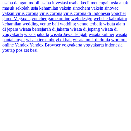
usaha dengan mobil
usaha investasi
usaha kecil menengah
usia anak
masuk sekolah
usia kehamilan
vaksin sinochem
vaksin sinovac
vaksin virus corona
virus corona
virus corona di Indonesia
voucher
game Megaxus
voucher game online
web design
website kalkulator
kehamilan
wedding venue bali
wedding venue terbaik
wisata alam
di jepara
wisata bersejarah di jakarta
wisata di jepang
wisata di
yogyakarta
wisata jakarta
wisata Jawa Tengah
wisata kuliner
wisata
pantai anyer
wisata tersembuyi di bali
wisata unik di dunia
workout
online
Yandex
Yandex Browser
yogyakarta
yogyakarta indonesia
youtap pos
zet besi