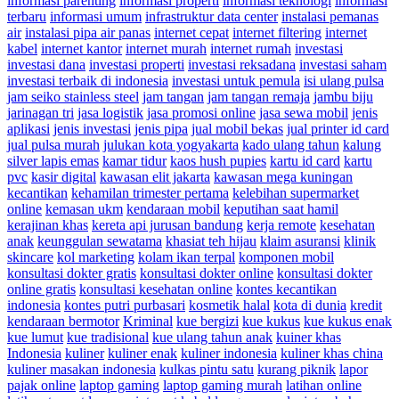
informasi parenting
informasi properti
informasi teknologi
informasi
terbaru
informasi umum
infrastruktur data center
instalasi pemanas
air
instalasi pipa air panas
internet cepat
internet filtering
internet
kabel
internet kantor
internet murah
internet rumah
investasi
investasi dana
investasi properti
investasi reksadana
investasi saham
investasi terbaik di indonesia
investasi untuk pemula
isi ulang pulsa
jam seiko stainless steel
jam tangan
jam tangan remaja
jambu biju
jarinagan tri
jasa logistik
jasa promosi online
jasa sewa mobil
jenis
aplikasi
jenis investasi
jenis pipa
jual mobil bekas
jual printer id card
jual pulsa murah
julukan kota yogyakarta
kado ulang tahun
kalung
silver lapis emas
kamar tidur
kaos hush pupies
kartu id card
kartu
pvc
kasir digital
kawasan elit jakarta
kawasan mega kuningan
kecantikan
kehamilan trimester pertama
kelebihan supermarket
online
kemasan ukm
kendaraan mobil
keputihan saat hamil
kerajinan khas
kereta api jurusan bandung
kerja remote
kesehatan
anak
keunggulan sewatama
khasiat teh hijau
klaim asuransi
klinik
skincare
kol marketing
kolam ikan terpal
komponen mobil
konsultasi dokter gratis
konsultasi dokter online
konsultasi dokter
online gratis
konsultasi kesehatan online
kontes kecantikan
indonesia
kontes putri purbasari
kosmetik halal
kota di dunia
kredit
kendaraan bermotor
Kriminal
kue bergizi
kue kukus
kue kukus enak
kue lumut
kue tradisional
kue ulang tahun anak
kuiner khas
Indonesia
kuliner
kuliner enak
kuliner indonesia
kuliner khas china
kuliner masakan indonesia
kulkas pintu satu
kurang piknik
lapor
pajak online
laptop gaming
laptop gaming murah
latihan online