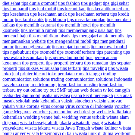
diet sehat
tips dunia otomotif
tips fashion
tips gadget
tips gigi sehat
tips ibu hamil
tips jual mobil
tips kecantikan
tips kecantikan terbaru
tips kesehatan
tips kesehatan anak
tips kesehatan terbaru
tips kredit
motor
tips kulit cantik
tips liburan
tips masa kehamilan
tips membeli
kulkas
tips memilih asuransi
tips memilih hotel
tips memilih
kosmetik
tips memilih rumah
tips memperpanjang usia ban
tips
mencuci baju
tips mendirikan bisnis
tips mengajari anak menulis
tips
mengamankan website
tips mengendarai mobil
tips mengendarai
motor
tips menghemat air
tips menjadi penulis
tips merawat mobil
tips ngabuburit
tips otomotif
tips otomotif terbaru
tips parenting
tips
perawatan kecantikan
tips perawatan mobil
tips perencanaan
keuangan
tips properti
tips properti terbaru
tips ramadan
tips seputar
properti
tips sukses wirausaha
tips terbaru
tips traveling
tips wisata
toko jual printer id card
toko peralatan rumah tangga
trading
communication solutions
trading communication solutions Indonesia
traveloka.com
tren teknologi
trend fashion muslim
trend fashion
terbaru
try out online
try out SMP
tujuan web desain
tv led canggih
usaha dengan mobil
usaha investasi
usaha kecil menengah
usia anak
masuk sekolah
usia kehamilan
vaksin sinochem
vaksin sinovac
vaksin virus corona
virus corona
virus corona di Indonesia
voucher
game Megaxus
voucher game online
web design
website kalkulator
kehamilan
wedding venue bali
wedding venue terbaik
wisata alam
di jepara
wisata bersejarah di jakarta
wisata di jepang
wisata di
yogyakarta
wisata jakarta
wisata Jawa Tengah
wisata kuliner
wisata
pantai anyer
wisata tersembuyi di bali
wisata unik di dunia
workout