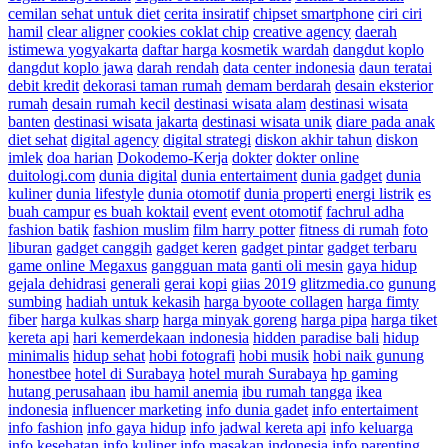
cemilan sehat untuk diet
cerita insiratif
chipset smartphone
ciri ciri
hamil
clear aligner
cookies coklat chip
creative agency
daerah
istimewa yogyakarta
daftar harga kosmetik wardah
dangdut koplo
dangdut koplo jawa
darah rendah
data center indonesia
daun teratai
debit kredit
dekorasi taman rumah
demam berdarah
desain eksterior
rumah
desain rumah kecil
destinasi wisata alam
destinasi wisata
banten
destinasi wisata jakarta
destinasi wisata unik
diare pada anak
diet sehat
digital agency
digital strategi
diskon akhir tahun
diskon
imlek
doa harian
Dokodemo-Kerja
dokter
dokter online
duitologi.com
dunia digital
dunia entertaiment
dunia gadget
dunia
kuliner
dunia lifestyle
dunia otomotif
dunia properti
energi listrik
es
buah campur
es buah koktail
event
event otomotif
fachrul adha
fashion batik
fashion muslim
film harry potter
fitness di rumah
foto
liburan
gadget canggih
gadget keren
gadget pintar
gadget terbaru
game online Megaxus
gangguan mata
ganti oli mesin
gaya hidup
gejala dehidrasi
generali
gerai kopi
giias 2019
glitzmedia.co
gunung
sumbing
hadiah untuk kekasih
harga byoote collagen
harga fimty
fiber
harga kulkas sharp
harga minyak goreng
harga pipa
harga tiket
kereta api
hari kemerdekaan indonesia
hidden paradise bali
hidup
minimalis
hidup sehat
hobi fotografi
hobi musik
hobi naik gunung
honestbee
hotel di Surabaya
hotel murah Surabaya
hp gaming
hutang perusahaan
ibu hamil anemia
ibu rumah tangga
ikea
indonesia
influencer marketing
info dunia gadet
info entertaiment
info fashion
info gaya hidup
info jadwal kereta api
info keluarga
info kesehatan
info kuliner
info masakan indonesia
info parenting