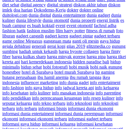
diet sehat
digital agency
digital strategi
diskon akhir tahun
diskon
imlek
doa harian
Dokodemo-Kerja
dokter
dokter online
duitologi.com
dunia digital
dunia entertaiment
dunia gadget
dunia
kuliner
dunia lifestyle
dunia otomotif
dunia properti
energi listrik
es
buah campur
es buah koktail
event
event otomotif
fachrul adha
fashion batik
fashion muslim
film harry potter
fitness di rumah
foto
liburan
gadget canggih
gadget keren
gadget pintar
gadget terbaru
game online Megaxus
gangguan mata
ganti oli mesin
gaya hidup
gejala dehidrasi
generali
gerai kopi
giias 2019
glitzmedia.co
gunung
sumbing
hadiah untuk kekasih
harga byoote collagen
harga fimty
fiber
harga kulkas sharp
harga minyak goreng
harga pipa
harga tiket
kereta api
hari kemerdekaan indonesia
hidden paradise bali
hidup
minimalis
hidup sehat
hobi fotografi
hobi musik
hobi naik gunung
honestbee
hotel di Surabaya
hotel murah Surabaya
hp gaming
hutang perusahaan
ibu hamil anemia
ibu rumah tangga
ikea
indonesia
influencer marketing
info dunia gadet
info entertaiment
info fashion
info gaya hidup
info jadwal kereta api
info keluarga
info kesehatan
info kuliner
info masakan indonesia
info parenting
info pendidikan
info perencanaan keuangan
info resep kuliner
info
seputar keluarga
info tekno terbaru
info teknologi
info teknologi
terbaru
info terbaru
informasi bisnis
informasi dunia ekonomi
informasi dunia entertaiment
informasi dunia perempuan
informasi
ekonomi
informasi ekonomi terbaru
informasi gadget terbaru
informasi gaya hidup
informasi keluarga
informasi kesehatan