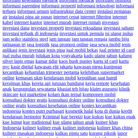
informasi kesehatan menarik
informasi menarik
informasi otomotif
informasi parenting
informasi properti
informasi teknologi
informasi
terbaru
informasi umum
infrastruktur data center
instalasi pemanas
air
instalasi pipa air panas
internet cepat
internet filtering
internet
kabel
internet kantor
internet murah
internet rumah
investasi
investasi dana
investasi properti
investasi reksadana
investasi saham
investasi terbaik di indonesia
investasi untuk pemula
isi ulang pulsa
jam seiko stainless steel
jam tangan
jam tangan remaja
jambu biju
jarinagan tri
jasa logistik
jasa promosi online
jasa sewa mobil
jenis
aplikasi
jenis investasi
jenis pipa
jual mobil bekas
jual printer id card
jual pulsa murah
julukan kota yogyakarta
kado ulang tahun
kalung
silver lapis emas
kamar tidur
kaos hush pupies
kartu id card
kartu
pvc
kasir digital
kawasan elit jakarta
kawasan mega kuningan
kecantikan
kehamilan trimester pertama
kelebihan supermarket
online
kemasan ukm
kendaraan mobil
keputihan saat hamil
kerajinan khas
kereta api jurusan bandung
kerja remote
kesehatan
anak
keunggulan sewatama
khasiat teh hijau
klaim asuransi
klinik
skincare
kol marketing
kolam ikan terpal
komponen mobil
konsultasi dokter gratis
konsultasi dokter online
konsultasi dokter
online gratis
konsultasi kesehatan online
kontes kecantikan
indonesia
kontes putri purbasari
kosmetik halal
kota di dunia
kredit
kendaraan bermotor
Kriminal
kue bergizi
kue kukus
kue kukus enak
kue lumut
kue tradisional
kue ulang tahun anak
kuiner khas
Indonesia
kuliner
kuliner enak
kuliner indonesia
kuliner khas china
kuliner masakan indonesia
kulkas pintu satu
kurang piknik
lapor