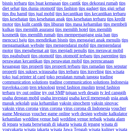
bisnis terbaru
tips buat kemasan
tips cantik
tips dekorasi rumah
tips
diet sehat
tips dunia otomotif
tips fashion
tips gadget
tips gigi sehat
tips ibu hamil
tips jual mobil
tips kecantikan
tips kecantikan terbaru
tips kesehatan
tips kesehatan anak
tips kesehatan terbaru
tips kredit
motor
tips kulit cantik
tips liburan
tips masa kehamilan
tips membeli
kulkas
tips memilih asuransi
tips memilih hotel
tips memilih
kosmetik
tips memilih rumah
tips memperpanjang usia ban
tips
mencuci baju
tips mendirikan bisnis
tips mengajari anak menulis
tips
mengamankan website
tips mengendarai mobil
tips mengendarai
motor
tips menghemat air
tips menjadi penulis
tips merawat mobil
tips ngabuburit
tips otomotif
tips otomotif terbaru
tips parenting
tips
perawatan kecantikan
tips perawatan mobil
tips perencanaan
keuangan
tips properti
tips properti terbaru
tips ramadan
tips seputar
properti
tips sukses wirausaha
tips terbaru
tips traveling
tips wisata
toko jual printer id card
toko peralatan rumah tangga
trading
communication solutions
trading communication solutions Indonesia
traveloka.com
tren teknologi
trend fashion muslim
trend fashion
terbaru
try out online
try out SMP
tujuan web desain
tv led canggih
usaha dengan mobil
usaha investasi
usaha kecil menengah
usia anak
masuk sekolah
usia kehamilan
vaksin sinochem
vaksin sinovac
vaksin virus corona
virus corona
virus corona di Indonesia
voucher
game Megaxus
voucher game online
web design
website kalkulator
kehamilan
wedding venue bali
wedding venue terbaik
wisata alam
di jepara
wisata bersejarah di jakarta
wisata di jepang
wisata di
yogyakarta
wisata jakarta
wisata Jawa Tengah
wisata kuliner
wisata