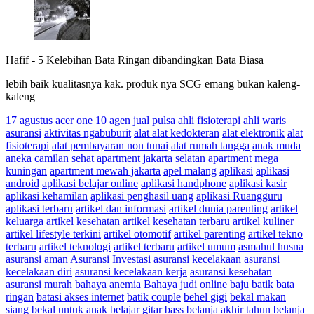
Hafif
-
5 Kelebihan Bata Ringan dibandingkan Bata Biasa
lebih baik kualitasnya kak. produk nya SCG emang bukan kaleng-
kaleng
17 agustus
acer one 10
agen jual pulsa
ahli fisioterapi
ahli waris
asuransi
aktivitas ngabuburit
alat alat kedokteran
alat elektronik
alat
fisioterapi
alat pembayaran non tunai
alat rumah tangga
anak muda
aneka camilan sehat
apartment jakarta selatan
apartment mega
kuningan
apartment mewah jakarta
apel malang
aplikasi
aplikasi
android
aplikasi belajar online
aplikasi handphone
aplikasi kasir
aplikasi kehamilan
aplikasi penghasil uang
aplikasi Ruangguru
aplikasi terbaru
artikel dan informasi
artikel dunia parenting
artikel
keluarga
artikel kesehatan
artikel kesehatan terbaru
artikel kuliner
artikel lifestyle terkini
artikel otomotif
artikel parenting
artikel tekno
terbaru
artikel teknologi
artikel terbaru
artikel umum
asmahul husna
asuransi aman
Asuransi Investasi
asuransi kecelakaan
asuransi
kecelakaan diri
asuransi kecelakaan kerja
asuransi kesehatan
asuransi murah
bahaya anemia
Bahaya judi online
baju batik
bata
ringan
batasi akses internet
batik couple
behel gigi
bekal makan
siang
bekal untuk anak
belajar gitar bass
belanja akhir tahun
belanja