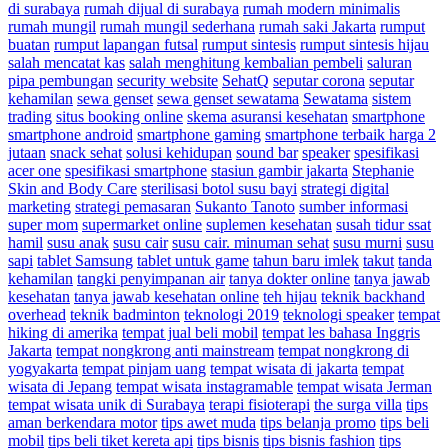
di surabaya
rumah dijual di surabaya
rumah modern minimalis
rumah mungil
rumah mungil sederhana
rumah saki Jakarta
rumput
buatan
rumput lapangan futsal
rumput sintesis
rumput sintesis hijau
salah mencatat kas
salah menghitung kembalian pembeli
saluran
pipa pembungan
security website
SehatQ
seputar corona
seputar
kehamilan
sewa genset
sewa genset sewatama
Sewatama
sistem
trading
situs booking online
skema asuransi kesehatan
smartphone
smartphone android
smartphone gaming
smartphone terbaik harga 2
jutaan
snack sehat
solusi kehidupan
sound bar
speaker
spesifikasi
acer one
spesifikasi smartphone
stasiun gambir jakarta
Stephanie
Skin and Body Care
sterilisasi botol susu bayi
strategi digital
marketing
strategi pemasaran
Sukanto Tanoto
sumber informasi
super mom
supermarket online
suplemen kesehatan
susah tidur ssat
hamil
susu anak
susu cair
susu cair. minuman sehat
susu murni
susu
sapi
tablet Samsung
tablet untuk game
tahun baru imlek
takut
tanda
kehamilan
tangki penyimpanan air
tanya dokter online
tanya jawab
kesehatan
tanya jawab kesehatan online
teh hijau
teknik backhand
overhead
teknik badminton
teknologi 2019
teknologi speaker
tempat
hiking di amerika
tempat jual beli mobil
tempat les bahasa Inggris
Jakarta
tempat nongkrong anti mainstream
tempat nongkrong di
yogyakarta
tempat pinjam uang
tempat wisata di jakarta
tempat
wisata di Jepang
tempat wisata instagramable
tempat wisata Jerman
tempat wisata unik di Surabaya
terapi fisioterapi
the surga villa
tips
aman berkendara motor
tips awet muda
tips belanja promo
tips beli
mobil
tips beli tiket kereta api
tips bisnis
tips bisnis fashion
tips