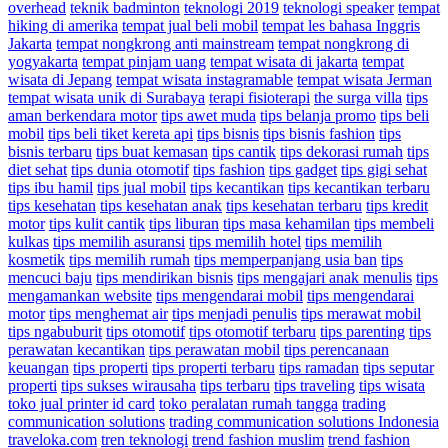
overhead
teknik badminton
teknologi 2019
teknologi speaker
tempat
hiking di amerika
tempat jual beli mobil
tempat les bahasa Inggris
Jakarta
tempat nongkrong anti mainstream
tempat nongkrong di
yogyakarta
tempat pinjam uang
tempat wisata di jakarta
tempat
wisata di Jepang
tempat wisata instagramable
tempat wisata Jerman
tempat wisata unik di Surabaya
terapi fisioterapi
the surga villa
tips
aman berkendara motor
tips awet muda
tips belanja promo
tips beli
mobil
tips beli tiket kereta api
tips bisnis
tips bisnis fashion
tips
bisnis terbaru
tips buat kemasan
tips cantik
tips dekorasi rumah
tips
diet sehat
tips dunia otomotif
tips fashion
tips gadget
tips gigi sehat
tips ibu hamil
tips jual mobil
tips kecantikan
tips kecantikan terbaru
tips kesehatan
tips kesehatan anak
tips kesehatan terbaru
tips kredit
motor
tips kulit cantik
tips liburan
tips masa kehamilan
tips membeli
kulkas
tips memilih asuransi
tips memilih hotel
tips memilih
kosmetik
tips memilih rumah
tips memperpanjang usia ban
tips
mencuci baju
tips mendirikan bisnis
tips mengajari anak menulis
tips
mengamankan website
tips mengendarai mobil
tips mengendarai
motor
tips menghemat air
tips menjadi penulis
tips merawat mobil
tips ngabuburit
tips otomotif
tips otomotif terbaru
tips parenting
tips
perawatan kecantikan
tips perawatan mobil
tips perencanaan
keuangan
tips properti
tips properti terbaru
tips ramadan
tips seputar
properti
tips sukses wirausaha
tips terbaru
tips traveling
tips wisata
toko jual printer id card
toko peralatan rumah tangga
trading
communication solutions
trading communication solutions Indonesia
traveloka.com
tren teknologi
trend fashion muslim
trend fashion