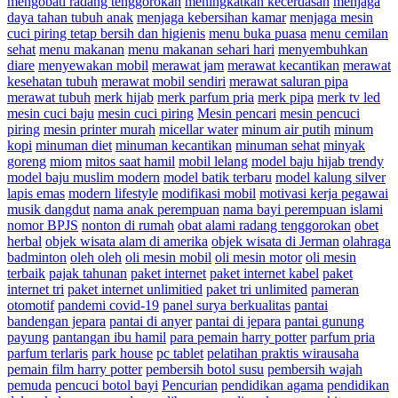
mengobati radang tenggorokan
meningkatkan kecerdasan
menjaga
daya tahan tubuh anak
menjaga kebersihan kamar
menjaga mesin
cuci piring tetap bersih dan higienis
menu buka puasa
menu cemilan
sehat
menu makanan
menu makanan sehari hari
menyembuhkan
diare
menyewakan mobil
merawat jam
merawat kecantikan
merawat
kesehatan tubuh
merawat mobil sendiri
merawat saluran pipa
merawat tubuh
merk hijab
merk parfum pria
merk pipa
merk tv led
mesin cuci baju
mesin cuci piring
Mesin pencari
mesin pencuci
piring
mesin printer murah
micellar water
minum air putih
minum
kopi
minuman diet
minuman kecantikan
minuman sehat
minyak
goreng
miom
mitos saat hamil
mobil lelang
model baju hijab trendy
model baju muslim modern
model batik terbaru
model kalung silver
lapis emas
modern lifestyle
modifikasi mobil
motivasi kerja pegawai
musik dangdut
nama anak perempuan
nama bayi perempuan islami
nomor BPJS
nonton di rumah
obat alami radang tenggorokan
obet
herbal
objek wisata alam di amerika
objek wisata di Jerman
olahraga
badminton
oleh oleh
oli mesin mobil
oli mesin motor
oli mesin
terbaik
pajak tahunan
paket internet
paket internet kabel
paket
internet tri
paket internet unlimitied
paket tri unlimited
pameran
otomotif
pandemi covid-19
panel surya berkualitas
pantai
bandengan jepara
pantai di anyer
pantai di jepara
pantai gunung
payung
pantangan ibu hamil
para pemain harry potter
parfum pria
parfum terlaris
park house
pc tablet
pelatihan praktis wirausaha
pemain film harry potter
pembersih botol susu
pembersih wajah
pemuda
pencuci botol bayi
Pencurian
pendidikan agama
pendidikan