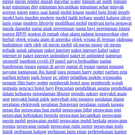
piring
mesin printer murah
micellar water
minum air putih
minum
kopi
minuman diet
minuman kecantikan
minuman sehat
minyak
goreng
miom
mitos saat hamil
mobil lelang
model baju hijab trendy
model baju muslim modern
model batik terbaru
model kalung silver
lapis emas
modern lifestyle
modifikasi mobil
motivasi kerja pegawai
musik dangdut
nama anak perempuan
nama bayi perempuan islami
nomor BPJS
nonton di rumah
obat alami radang tenggorokan
obet
herbal
objek wisata alam di amerika
objek wisata di Jerman
olahraga
badminton
oleh oleh
oli mesin mobil
oli mesin motor
oli mesin
terbaik
pajak tahunan
paket internet
paket internet kabel
paket
internet tri
paket internet unlimitied
paket tri unlimited
pameran
otomotif
pandemi covid-19
panel surya berkualitas
pantai
bandengan jepara
pantai di anyer
pantai di jepara
pantai gunung
payung
pantangan ibu hamil
para pemain harry potter
parfum pria
parfum terlaris
park house
pc tablet
pelatihan praktis wirausaha
pemain film harry potter
pembersih botol susu
pembersih wajah
pemuda
pencuci botol bayi
Pencurian
pendidikan agama
pendidikan
dalam keluarga
pengalaman liburan
penulis sukses
penyakit asam
urat
penyakit batuk pilek
penyebab gigi tonggos
peralatan dapur
peralatan elektronik
peralatan fisioterapi
peralatan rumah tangga
peran ibu
perawatan ban mobil
perawatan bibir
perawatan gigi
perawatan kebotakan berpola
perawatan kecantikan
perawatan
mesin mobil
perawatan mobil
perawatan mobil berkala
perawatan
pompa
perawatan rumah
perawatan rutin motor
perawatan trafo
listrik
perhiasan kalung
perhiasan lapis emas
perlengkapan kantor