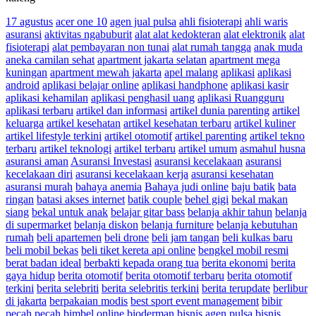
17 agustus
acer one 10
agen jual pulsa
ahli fisioterapi
ahli waris
asuransi
aktivitas ngabuburit
alat alat kedokteran
alat elektronik
alat
fisioterapi
alat pembayaran non tunai
alat rumah tangga
anak muda
aneka camilan sehat
apartment jakarta selatan
apartment mega
kuningan
apartment mewah jakarta
apel malang
aplikasi
aplikasi
android
aplikasi belajar online
aplikasi handphone
aplikasi kasir
aplikasi kehamilan
aplikasi penghasil uang
aplikasi Ruangguru
aplikasi terbaru
artikel dan informasi
artikel dunia parenting
artikel
keluarga
artikel kesehatan
artikel kesehatan terbaru
artikel kuliner
artikel lifestyle terkini
artikel otomotif
artikel parenting
artikel tekno
terbaru
artikel teknologi
artikel terbaru
artikel umum
asmahul husna
asuransi aman
Asuransi Investasi
asuransi kecelakaan
asuransi
kecelakaan diri
asuransi kecelakaan kerja
asuransi kesehatan
asuransi murah
bahaya anemia
Bahaya judi online
baju batik
bata
ringan
batasi akses internet
batik couple
behel gigi
bekal makan
siang
bekal untuk anak
belajar gitar bass
belanja akhir tahun
belanja
di supermarket
belanja diskon
belanja furniture
belanja kebutuhan
rumah
beli apartemen
beli drone
beli jam tangan
beli kulkas baru
beli mobil bekas
beli tiket kereta api online
bengkel mobil resmi
berat badan ideal
berbakti kepada orang tua
berita ekonomi
berita
gaya hidup
berita otomotif
berita otomotif terbaru
berita otomotif
terkini
berita selebriti
berita selebritis terkini
berita terupdate
berlibur
di jakarta
berpakaian modis
best sport event management
bibir
pecah pecah
bimbel online
bioderman
bisnis agen pulsa
bisnis