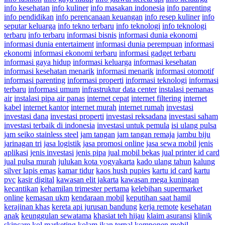
info kesehatan
info kuliner
info masakan indonesia
info parenting
info pendidikan
info perencanaan keuangan
info resep kuliner
info
seputar keluarga
info tekno terbaru
info teknologi
info teknologi
terbaru
info terbaru
informasi bisnis
informasi dunia ekonomi
informasi dunia entertaiment
informasi dunia perempuan
informasi
ekonomi
informasi ekonomi terbaru
informasi gadget terbaru
informasi gaya hidup
informasi keluarga
informasi kesehatan
informasi kesehatan menarik
informasi menarik
informasi otomotif
informasi parenting
informasi properti
informasi teknologi
informasi
terbaru
informasi umum
infrastruktur data center
instalasi pemanas
air
instalasi pipa air panas
internet cepat
internet filtering
internet
kabel
internet kantor
internet murah
internet rumah
investasi
investasi dana
investasi properti
investasi reksadana
investasi saham
investasi terbaik di indonesia
investasi untuk pemula
isi ulang pulsa
jam seiko stainless steel
jam tangan
jam tangan remaja
jambu biju
jarinagan tri
jasa logistik
jasa promosi online
jasa sewa mobil
jenis
aplikasi
jenis investasi
jenis pipa
jual mobil bekas
jual printer id card
jual pulsa murah
julukan kota yogyakarta
kado ulang tahun
kalung
silver lapis emas
kamar tidur
kaos hush pupies
kartu id card
kartu
pvc
kasir digital
kawasan elit jakarta
kawasan mega kuningan
kecantikan
kehamilan trimester pertama
kelebihan supermarket
online
kemasan ukm
kendaraan mobil
keputihan saat hamil
kerajinan khas
kereta api jurusan bandung
kerja remote
kesehatan
anak
keunggulan sewatama
khasiat teh hijau
klaim asuransi
klinik
skincare
kol marketing
kolam ikan terpal
komponen mobil