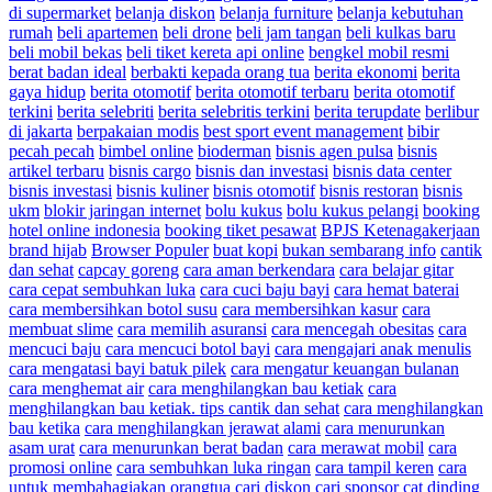
di supermarket
belanja diskon
belanja furniture
belanja kebutuhan
rumah
beli apartemen
beli drone
beli jam tangan
beli kulkas baru
beli mobil bekas
beli tiket kereta api online
bengkel mobil resmi
berat badan ideal
berbakti kepada orang tua
berita ekonomi
berita
gaya hidup
berita otomotif
berita otomotif terbaru
berita otomotif
terkini
berita selebriti
berita selebritis terkini
berita terupdate
berlibur
di jakarta
berpakaian modis
best sport event management
bibir
pecah pecah
bimbel online
bioderman
bisnis agen pulsa
bisnis
artikel terbaru
bisnis cargo
bisnis dan investasi
bisnis data center
bisnis investasi
bisnis kuliner
bisnis otomotif
bisnis restoran
bisnis
ukm
blokir jaringan internet
bolu kukus
bolu kukus pelangi
booking
hotel online indonesia
booking tiket pesawat
BPJS Ketenagakerjaan
brand hijab
Browser Populer
buat kopi
bukan sembarang info
cantik
dan sehat
capcay goreng
cara aman berkendara
cara belajar gitar
cara cepat sembuhkan luka
cara cuci baju bayi
cara hemat baterai
cara membersihkan botol susu
cara membersihkan kasur
cara
membuat slime
cara memilih asuransi
cara mencegah obesitas
cara
mencuci baju
cara mencuci botol bayi
cara mengajari anak menulis
cara mengatasi bayi batuk pilek
cara mengatur keuangan bulanan
cara menghemat air
cara menghilangkan bau ketiak
cara
menghilangkan bau ketiak. tips cantik dan sehat
cara menghilangkan
bau ketika
cara menghilangkan jerawat alami
cara menurunkan
asam urat
cara menurunkan berat badan
cara merawat mobil
cara
promosi online
cara sembuhkan luka ringan
cara tampil keren
cara
untuk membahagiakan orangtua
cari diskon
cari sponsor
cat dinding