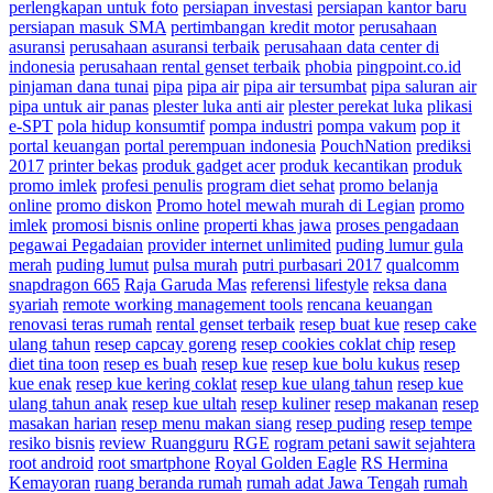
perlengkapan untuk foto
persiapan investasi
persiapan kantor baru
persiapan masuk SMA
pertimbangan kredit motor
perusahaan
asuransi
perusahaan asuransi terbaik
perusahaan data center di
indonesia
perusahaan rental genset terbaik
phobia
pingpoint.co.id
pinjaman dana tunai
pipa
pipa air
pipa air tersumbat
pipa saluran air
pipa untuk air panas
plester luka anti air
plester perekat luka
plikasi
e-SPT
pola hidup konsumtif
pompa industri
pompa vakum
pop it
portal keuangan
portal perempuan indonesia
PouchNation
prediksi
2017
printer bekas
produk gadget acer
produk kecantikan
produk
promo imlek
profesi penulis
program diet sehat
promo belanja
online
promo diskon
Promo hotel mewah murah di Legian
promo
imlek
promosi bisnis online
properti khas jawa
proses pengadaan
pegawai Pegadaian
provider internet unlimited
puding lumur gula
merah
puding lumut
pulsa murah
putri purbasari 2017
qualcomm
snapdragon 665
Raja Garuda Mas
referensi lifestyle
reksa dana
syariah
remote working management tools
rencana keuangan
renovasi teras rumah
rental genset terbaik
resep buat kue
resep cake
ulang tahun
resep capcay goreng
resep cookies coklat chip
resep
diet tina toon
resep es buah
resep kue
resep kue bolu kukus
resep
kue enak
resep kue kering coklat
resep kue ulang tahun
resep kue
ulang tahun anak
resep kue ultah
resep kuliner
resep makanan
resep
masakan harian
resep menu makan siang
resep puding
resep tempe
resiko bisnis
review Ruangguru
RGE
rogram petani sawit sejahtera
root android
root smartphone
Royal Golden Eagle
RS Hermina
Kemayoran
ruang beranda rumah
rumah adat Jawa Tengah
rumah