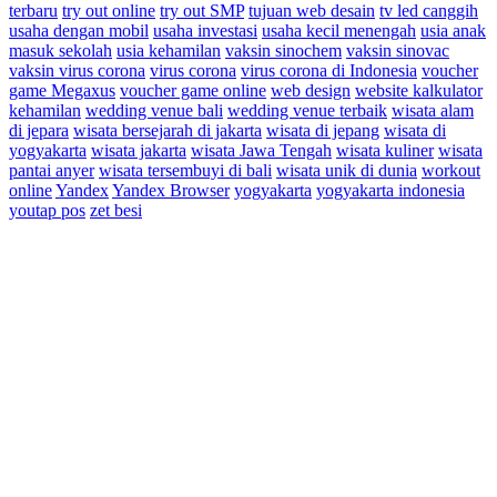
terbaru
try out online
try out SMP
tujuan web desain
tv led canggih
usaha dengan mobil
usaha investasi
usaha kecil menengah
usia anak
masuk sekolah
usia kehamilan
vaksin sinochem
vaksin sinovac
vaksin virus corona
virus corona
virus corona di Indonesia
voucher
game Megaxus
voucher game online
web design
website kalkulator
kehamilan
wedding venue bali
wedding venue terbaik
wisata alam
di jepara
wisata bersejarah di jakarta
wisata di jepang
wisata di
yogyakarta
wisata jakarta
wisata Jawa Tengah
wisata kuliner
wisata
pantai anyer
wisata tersembuyi di bali
wisata unik di dunia
workout
online
Yandex
Yandex Browser
yogyakarta
yogyakarta indonesia
youtap pos
zet besi