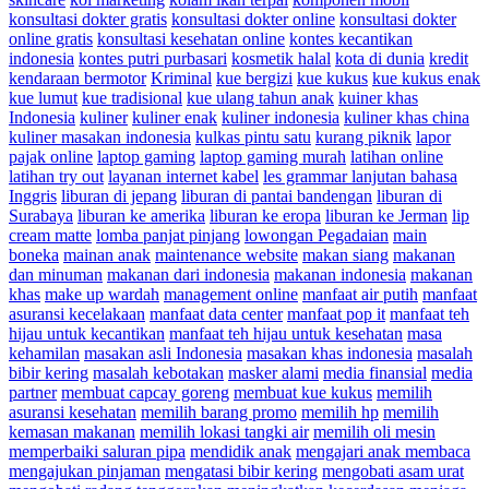
konsultasi dokter gratis
konsultasi dokter online
konsultasi dokter
online gratis
konsultasi kesehatan online
kontes kecantikan
indonesia
kontes putri purbasari
kosmetik halal
kota di dunia
kredit
kendaraan bermotor
Kriminal
kue bergizi
kue kukus
kue kukus enak
kue lumut
kue tradisional
kue ulang tahun anak
kuiner khas
Indonesia
kuliner
kuliner enak
kuliner indonesia
kuliner khas china
kuliner masakan indonesia
kulkas pintu satu
kurang piknik
lapor
pajak online
laptop gaming
laptop gaming murah
latihan online
latihan try out
layanan internet kabel
les grammar lanjutan bahasa
Inggris
liburan di jepang
liburan di pantai bandengan
liburan di
Surabaya
liburan ke amerika
liburan ke eropa
liburan ke Jerman
lip
cream matte
lomba panjat pinjang
lowongan Pegadaian
main
boneka
mainan anak
maintenance website
makan siang
makanan
dan minuman
makanan dari indonesia
makanan indonesia
makanan
khas
make up wardah
management online
manfaat air putih
manfaat
asuransi kecelakaan
manfaat data center
manfaat pop it
manfaat teh
hijau untuk kecantikan
manfaat teh hijau untuk kesehatan
masa
kehamilan
masakan asli Indonesia
masakan khas indonesia
masalah
bibir kering
masalah kebotakan
masker alami
media finansial
media
partner
membuat capcay goreng
membuat kue kukus
memilih
asuransi kesehatan
memilih barang promo
memilih hp
memilih
kemasan makanan
memilih lokasi tangki air
memilih oli mesin
memperbaiki saluran pipa
mendidik anak
mengajari anak membaca
mengajukan pinjaman
mengatasi bibir kering
mengobati asam urat