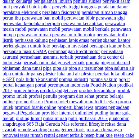
dalam keluarga
pengalaman liburan
penulis sukses
penyakit asam
urat
penyakit batuk pilek
penyebab gigi tonggos
peralatan dapur
peralatan elektronik
peralatan fisioterapi
peralatan rumah tangga
peran ibu
perawatan ban mobil
perawatan bibir
perawatan gigi
perawatan kebotakan berpola
perawatan kecantikan
perawatan
mesin mobil
perawatan mobil
perawatan mobil berkala
perawatan
pompa
perawatan rumah
perawatan rutin motor
perawatan trafo
listrik
perhiasan kalung
perhiasan lapis emas
perlengkapan kantor
perlengkapan untuk foto
persiapan investasi
persiapan kantor baru
persiapan masuk SMA
pertimbangan kredit motor
perusahaan
asuransi
perusahaan asuransi terbaik
perusahaan data center di
indonesia
perusahaan rental genset terbaik
phobia
pingpoint.co.id
pinjaman dana tunai
pipa
pipa air
pipa air tersumbat
pipa saluran air
pipa untuk air panas
plester luka anti air
plester perekat luka
plikasi
e-SPT
pola hidup konsumtif
pompa industri
pompa vakum
pop it
portal keuangan
portal perempuan indonesia
PouchNation
prediksi
2017
printer bekas
produk gadget acer
produk kecantikan
produk
promo imlek
profesi penulis
program diet sehat
promo belanja
online
promo diskon
Promo hotel mewah murah di Legian
promo
imlek
promosi bisnis online
properti khas jawa
proses pengadaan
pegawai Pegadaian
provider internet unlimited
puding lumur gula
merah
puding lumut
pulsa murah
putri purbasari 2017
qualcomm
snapdragon 665
Raja Garuda Mas
referensi lifestyle
reksa dana
syariah
remote working management tools
rencana keuangan
renovasi teras rumah
rental genset terbaik
resep buat kue
resep cake