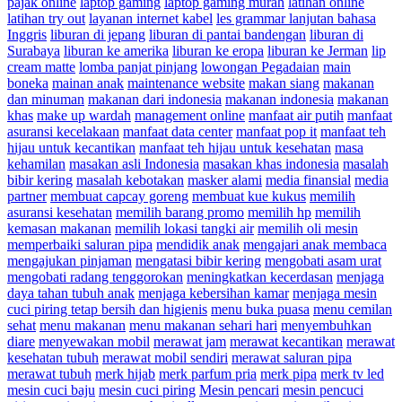
pajak online
laptop gaming
laptop gaming murah
latihan online
latihan try out
layanan internet kabel
les grammar lanjutan bahasa
Inggris
liburan di jepang
liburan di pantai bandengan
liburan di
Surabaya
liburan ke amerika
liburan ke eropa
liburan ke Jerman
lip
cream matte
lomba panjat pinjang
lowongan Pegadaian
main
boneka
mainan anak
maintenance website
makan siang
makanan
dan minuman
makanan dari indonesia
makanan indonesia
makanan
khas
make up wardah
management online
manfaat air putih
manfaat
asuransi kecelakaan
manfaat data center
manfaat pop it
manfaat teh
hijau untuk kecantikan
manfaat teh hijau untuk kesehatan
masa
kehamilan
masakan asli Indonesia
masakan khas indonesia
masalah
bibir kering
masalah kebotakan
masker alami
media finansial
media
partner
membuat capcay goreng
membuat kue kukus
memilih
asuransi kesehatan
memilih barang promo
memilih hp
memilih
kemasan makanan
memilih lokasi tangki air
memilih oli mesin
memperbaiki saluran pipa
mendidik anak
mengajari anak membaca
mengajukan pinjaman
mengatasi bibir kering
mengobati asam urat
mengobati radang tenggorokan
meningkatkan kecerdasan
menjaga
daya tahan tubuh anak
menjaga kebersihan kamar
menjaga mesin
cuci piring tetap bersih dan higienis
menu buka puasa
menu cemilan
sehat
menu makanan
menu makanan sehari hari
menyembuhkan
diare
menyewakan mobil
merawat jam
merawat kecantikan
merawat
kesehatan tubuh
merawat mobil sendiri
merawat saluran pipa
merawat tubuh
merk hijab
merk parfum pria
merk pipa
merk tv led
mesin cuci baju
mesin cuci piring
Mesin pencari
mesin pencuci