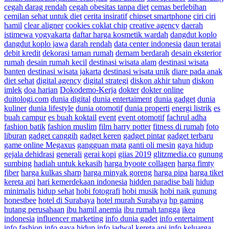
cegah darag rendah
cegah obesitas tanpa diet
cemas berlebihan
cemilan sehat untuk diet
cerita insiratif
chipset smartphone
ciri ciri
hamil
clear aligner
cookies coklat chip
creative agency
daerah
istimewa yogyakarta
daftar harga kosmetik wardah
dangdut koplo
dangdut koplo jawa
darah rendah
data center indonesia
daun teratai
debit kredit
dekorasi taman rumah
demam berdarah
desain eksterior
rumah
desain rumah kecil
destinasi wisata alam
destinasi wisata
banten
destinasi wisata jakarta
destinasi wisata unik
diare pada anak
diet sehat
digital agency
digital strategi
diskon akhir tahun
diskon
imlek
doa harian
Dokodemo-Kerja
dokter
dokter online
duitologi.com
dunia digital
dunia entertaiment
dunia gadget
dunia
kuliner
dunia lifestyle
dunia otomotif
dunia properti
energi listrik
es
buah campur
es buah koktail
event
event otomotif
fachrul adha
fashion batik
fashion muslim
film harry potter
fitness di rumah
foto
liburan
gadget canggih
gadget keren
gadget pintar
gadget terbaru
game online Megaxus
gangguan mata
ganti oli mesin
gaya hidup
gejala dehidrasi
generali
gerai kopi
giias 2019
glitzmedia.co
gunung
sumbing
hadiah untuk kekasih
harga byoote collagen
harga fimty
fiber
harga kulkas sharp
harga minyak goreng
harga pipa
harga tiket
kereta api
hari kemerdekaan indonesia
hidden paradise bali
hidup
minimalis
hidup sehat
hobi fotografi
hobi musik
hobi naik gunung
honestbee
hotel di Surabaya
hotel murah Surabaya
hp gaming
hutang perusahaan
ibu hamil anemia
ibu rumah tangga
ikea
indonesia
influencer marketing
info dunia gadet
info entertaiment
info fashion
info gaya hidup
info jadwal kereta api
info keluarga