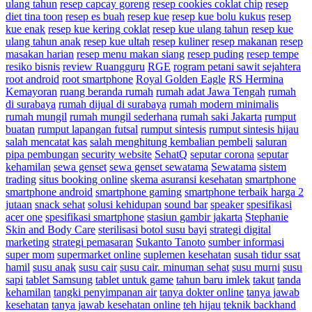
ulang tahun
resep capcay goreng
resep cookies coklat chip
resep
diet tina toon
resep es buah
resep kue
resep kue bolu kukus
resep
kue enak
resep kue kering coklat
resep kue ulang tahun
resep kue
ulang tahun anak
resep kue ultah
resep kuliner
resep makanan
resep
masakan harian
resep menu makan siang
resep puding
resep tempe
resiko bisnis
review Ruangguru
RGE
rogram petani sawit sejahtera
root android
root smartphone
Royal Golden Eagle
RS Hermina
Kemayoran
ruang beranda rumah
rumah adat Jawa Tengah
rumah
di surabaya
rumah dijual di surabaya
rumah modern minimalis
rumah mungil
rumah mungil sederhana
rumah saki Jakarta
rumput
buatan
rumput lapangan futsal
rumput sintesis
rumput sintesis hijau
salah mencatat kas
salah menghitung kembalian pembeli
saluran
pipa pembungan
security website
SehatQ
seputar corona
seputar
kehamilan
sewa genset
sewa genset sewatama
Sewatama
sistem
trading
situs booking online
skema asuransi kesehatan
smartphone
smartphone android
smartphone gaming
smartphone terbaik harga 2
jutaan
snack sehat
solusi kehidupan
sound bar
speaker
spesifikasi
acer one
spesifikasi smartphone
stasiun gambir jakarta
Stephanie
Skin and Body Care
sterilisasi botol susu bayi
strategi digital
marketing
strategi pemasaran
Sukanto Tanoto
sumber informasi
super mom
supermarket online
suplemen kesehatan
susah tidur ssat
hamil
susu anak
susu cair
susu cair. minuman sehat
susu murni
susu
sapi
tablet Samsung
tablet untuk game
tahun baru imlek
takut
tanda
kehamilan
tangki penyimpanan air
tanya dokter online
tanya jawab
kesehatan
tanya jawab kesehatan online
teh hijau
teknik backhand