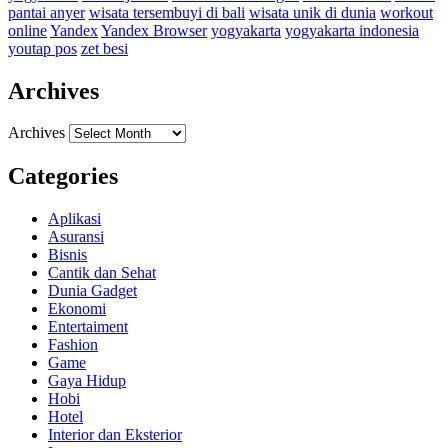
pantai anyer
wisata tersembuyi di bali
wisata unik di dunia
workout
online
Yandex
Yandex Browser
yogyakarta
yogyakarta indonesia
youtap pos
zet besi
Archives
Archives
Categories
Aplikasi
Asuransi
Bisnis
Cantik dan Sehat
Dunia Gadget
Ekonomi
Entertaiment
Fashion
Game
Gaya Hidup
Hobi
Hotel
Interior dan Eksterior