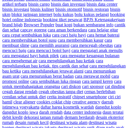
artikel terbaru
bisnis cargo
bisnis dan investasi
bisnis data center
bisnis investasi
bisnis kuliner
bisnis otomotif
bisnis restoran
bisnis
ukm
blokir jaringan internet
bolu kukus
bolu kukus pelangi
booking
hotel online indonesia
booking tiket pesawat
BPJS Ketenagakerjaan
brand hijab
Browser Populer
buat kopi
bukan sembarang info
cantik
dan sehat
capcay goreng
cara aman berkendara
cara belajar gitar
cara cepat sembuhkan luka
cara cuci baju bayi
cara hemat baterai
cara membersihkan botol susu
cara membersihkan kasur
cara
membuat slime
cara memilih asuransi
cara mencegah obesitas
cara
mencuci baju
cara mencuci botol bayi
cara mengajari anak menulis
cara mengatasi bayi batuk pilek
cara mengatur keuangan bulanan
cara menghemat air
cara menghilangkan bau ketiak
cara
menghilangkan bau ketiak. tips cantik dan sehat
cara menghilangkan
bau ketika
cara menghilangkan jerawat alami
cara menurunkan
asam urat
cara menurunkan berat badan
cara merawat mobil
cara
promosi online
cara sembuhkan luka ringan
cara tampil keren
cara
untuk membahagiakan orangtua
cari diskon
cari sponsor
cat dinding
cegah darag rendah
cegah obesitas tanpa diet
cemas berlebihan
cemilan sehat untuk diet
cerita insiratif
chipset smartphone
ciri ciri
hamil
clear aligner
cookies coklat chip
creative agency
daerah
istimewa yogyakarta
daftar harga kosmetik wardah
dangdut koplo
dangdut koplo jawa
darah rendah
data center indonesia
daun teratai
debit kredit
dekorasi taman rumah
demam berdarah
desain eksterior
rumah
desain rumah kecil
destinasi wisata alam
destinasi wisata
banten
destinasi wisata jakarta
destinasi wisata unik
diare pada anak