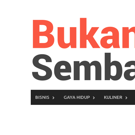
Skip
to
content
BISNIS
GAYA HIDUP
KULINER