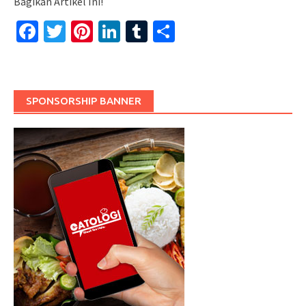
Bagikan Artikel Ini!
Facebook
Twitter
Pinterest
LinkedIn
Tumblr
Share
SPONSORSHIP BANNER