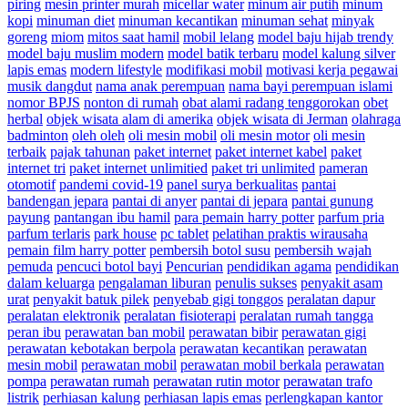
piring
mesin printer murah
micellar water
minum air putih
minum
kopi
minuman diet
minuman kecantikan
minuman sehat
minyak
goreng
miom
mitos saat hamil
mobil lelang
model baju hijab trendy
model baju muslim modern
model batik terbaru
model kalung silver
lapis emas
modern lifestyle
modifikasi mobil
motivasi kerja pegawai
musik dangdut
nama anak perempuan
nama bayi perempuan islami
nomor BPJS
nonton di rumah
obat alami radang tenggorokan
obet
herbal
objek wisata alam di amerika
objek wisata di Jerman
olahraga
badminton
oleh oleh
oli mesin mobil
oli mesin motor
oli mesin
terbaik
pajak tahunan
paket internet
paket internet kabel
paket
internet tri
paket internet unlimitied
paket tri unlimited
pameran
otomotif
pandemi covid-19
panel surya berkualitas
pantai
bandengan jepara
pantai di anyer
pantai di jepara
pantai gunung
payung
pantangan ibu hamil
para pemain harry potter
parfum pria
parfum terlaris
park house
pc tablet
pelatihan praktis wirausaha
pemain film harry potter
pembersih botol susu
pembersih wajah
pemuda
pencuci botol bayi
Pencurian
pendidikan agama
pendidikan
dalam keluarga
pengalaman liburan
penulis sukses
penyakit asam
urat
penyakit batuk pilek
penyebab gigi tonggos
peralatan dapur
peralatan elektronik
peralatan fisioterapi
peralatan rumah tangga
peran ibu
perawatan ban mobil
perawatan bibir
perawatan gigi
perawatan kebotakan berpola
perawatan kecantikan
perawatan
mesin mobil
perawatan mobil
perawatan mobil berkala
perawatan
pompa
perawatan rumah
perawatan rutin motor
perawatan trafo
listrik
perhiasan kalung
perhiasan lapis emas
perlengkapan kantor