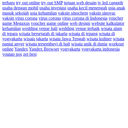
terbaru
try out online
try out SMP
tujuan web desain
tv led canggih
usaha dengan mobil
usaha investasi
usaha kecil menengah
usia anak
masuk sekolah
usia kehamilan
vaksin sinochem
vaksin sinovac
vaksin virus corona
virus corona
virus corona di Indonesia
voucher
game Megaxus
voucher game online
web design
website kalkulator
kehamilan
wedding venue bali
wedding venue terbaik
wisata alam
di jepara
wisata bersejarah di jakarta
wisata di jepang
wisata di
yogyakarta
wisata jakarta
wisata Jawa Tengah
wisata kuliner
wisata
pantai anyer
wisata tersembuyi di bali
wisata unik di dunia
workout
online
Yandex
Yandex Browser
yogyakarta
yogyakarta indonesia
youtap pos
zet besi