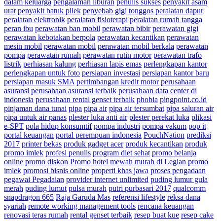
dalam keluarga
pengalaman liburan
penulis sukses
penyakit asam
urat
penyakit batuk pilek
penyebab gigi tonggos
peralatan dapur
peralatan elektronik
peralatan fisioterapi
peralatan rumah tangga
peran ibu
perawatan ban mobil
perawatan bibir
perawatan gigi
perawatan kebotakan berpola
perawatan kecantikan
perawatan
mesin mobil
perawatan mobil
perawatan mobil berkala
perawatan
pompa
perawatan rumah
perawatan rutin motor
perawatan trafo
listrik
perhiasan kalung
perhiasan lapis emas
perlengkapan kantor
perlengkapan untuk foto
persiapan investasi
persiapan kantor baru
persiapan masuk SMA
pertimbangan kredit motor
perusahaan
asuransi
perusahaan asuransi terbaik
perusahaan data center di
indonesia
perusahaan rental genset terbaik
phobia
pingpoint.co.id
pinjaman dana tunai
pipa
pipa air
pipa air tersumbat
pipa saluran air
pipa untuk air panas
plester luka anti air
plester perekat luka
plikasi
e-SPT
pola hidup konsumtif
pompa industri
pompa vakum
pop it
portal keuangan
portal perempuan indonesia
PouchNation
prediksi
2017
printer bekas
produk gadget acer
produk kecantikan
produk
promo imlek
profesi penulis
program diet sehat
promo belanja
online
promo diskon
Promo hotel mewah murah di Legian
promo
imlek
promosi bisnis online
properti khas jawa
proses pengadaan
pegawai Pegadaian
provider internet unlimited
puding lumur gula
merah
puding lumut
pulsa murah
putri purbasari 2017
qualcomm
snapdragon 665
Raja Garuda Mas
referensi lifestyle
reksa dana
syariah
remote working management tools
rencana keuangan
renovasi teras rumah
rental genset terbaik
resep buat kue
resep cake