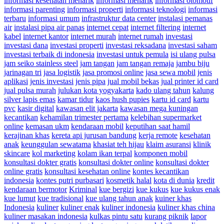
informasi kesehatan menarik
informasi menarik
informasi otomotif
informasi parenting
informasi properti
informasi teknologi
informasi
terbaru
informasi umum
infrastruktur data center
instalasi pemanas
air
instalasi pipa air panas
internet cepat
internet filtering
internet
kabel
internet kantor
internet murah
internet rumah
investasi
investasi dana
investasi properti
investasi reksadana
investasi saham
investasi terbaik di indonesia
investasi untuk pemula
isi ulang pulsa
jam seiko stainless steel
jam tangan
jam tangan remaja
jambu biju
jarinagan tri
jasa logistik
jasa promosi online
jasa sewa mobil
jenis
aplikasi
jenis investasi
jenis pipa
jual mobil bekas
jual printer id card
jual pulsa murah
julukan kota yogyakarta
kado ulang tahun
kalung
silver lapis emas
kamar tidur
kaos hush pupies
kartu id card
kartu
pvc
kasir digital
kawasan elit jakarta
kawasan mega kuningan
kecantikan
kehamilan trimester pertama
kelebihan supermarket
online
kemasan ukm
kendaraan mobil
keputihan saat hamil
kerajinan khas
kereta api jurusan bandung
kerja remote
kesehatan
anak
keunggulan sewatama
khasiat teh hijau
klaim asuransi
klinik
skincare
kol marketing
kolam ikan terpal
komponen mobil
konsultasi dokter gratis
konsultasi dokter online
konsultasi dokter
online gratis
konsultasi kesehatan online
kontes kecantikan
indonesia
kontes putri purbasari
kosmetik halal
kota di dunia
kredit
kendaraan bermotor
Kriminal
kue bergizi
kue kukus
kue kukus enak
kue lumut
kue tradisional
kue ulang tahun anak
kuiner khas
Indonesia
kuliner
kuliner enak
kuliner indonesia
kuliner khas china
kuliner masakan indonesia
kulkas pintu satu
kurang piknik
lapor