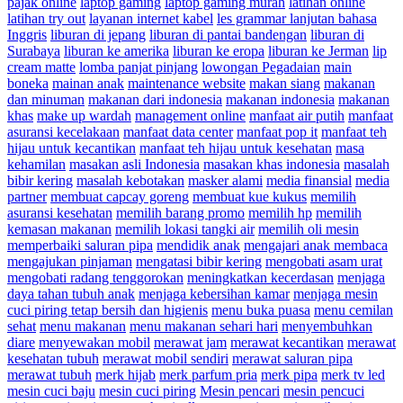
pajak online
laptop gaming
laptop gaming murah
latihan online
latihan try out
layanan internet kabel
les grammar lanjutan bahasa
Inggris
liburan di jepang
liburan di pantai bandengan
liburan di
Surabaya
liburan ke amerika
liburan ke eropa
liburan ke Jerman
lip
cream matte
lomba panjat pinjang
lowongan Pegadaian
main
boneka
mainan anak
maintenance website
makan siang
makanan
dan minuman
makanan dari indonesia
makanan indonesia
makanan
khas
make up wardah
management online
manfaat air putih
manfaat
asuransi kecelakaan
manfaat data center
manfaat pop it
manfaat teh
hijau untuk kecantikan
manfaat teh hijau untuk kesehatan
masa
kehamilan
masakan asli Indonesia
masakan khas indonesia
masalah
bibir kering
masalah kebotakan
masker alami
media finansial
media
partner
membuat capcay goreng
membuat kue kukus
memilih
asuransi kesehatan
memilih barang promo
memilih hp
memilih
kemasan makanan
memilih lokasi tangki air
memilih oli mesin
memperbaiki saluran pipa
mendidik anak
mengajari anak membaca
mengajukan pinjaman
mengatasi bibir kering
mengobati asam urat
mengobati radang tenggorokan
meningkatkan kecerdasan
menjaga
daya tahan tubuh anak
menjaga kebersihan kamar
menjaga mesin
cuci piring tetap bersih dan higienis
menu buka puasa
menu cemilan
sehat
menu makanan
menu makanan sehari hari
menyembuhkan
diare
menyewakan mobil
merawat jam
merawat kecantikan
merawat
kesehatan tubuh
merawat mobil sendiri
merawat saluran pipa
merawat tubuh
merk hijab
merk parfum pria
merk pipa
merk tv led
mesin cuci baju
mesin cuci piring
Mesin pencari
mesin pencuci