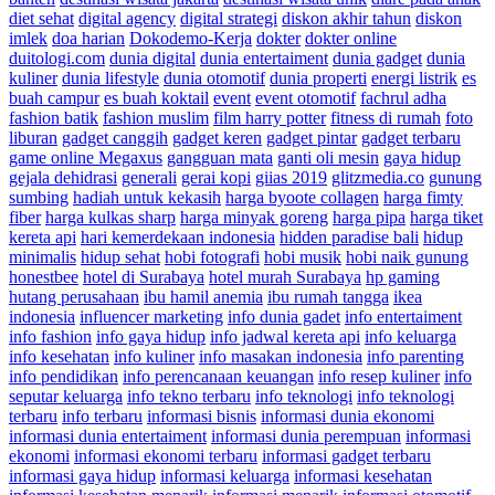
diet sehat
digital agency
digital strategi
diskon akhir tahun
diskon
imlek
doa harian
Dokodemo-Kerja
dokter
dokter online
duitologi.com
dunia digital
dunia entertaiment
dunia gadget
dunia
kuliner
dunia lifestyle
dunia otomotif
dunia properti
energi listrik
es
buah campur
es buah koktail
event
event otomotif
fachrul adha
fashion batik
fashion muslim
film harry potter
fitness di rumah
foto
liburan
gadget canggih
gadget keren
gadget pintar
gadget terbaru
game online Megaxus
gangguan mata
ganti oli mesin
gaya hidup
gejala dehidrasi
generali
gerai kopi
giias 2019
glitzmedia.co
gunung
sumbing
hadiah untuk kekasih
harga byoote collagen
harga fimty
fiber
harga kulkas sharp
harga minyak goreng
harga pipa
harga tiket
kereta api
hari kemerdekaan indonesia
hidden paradise bali
hidup
minimalis
hidup sehat
hobi fotografi
hobi musik
hobi naik gunung
honestbee
hotel di Surabaya
hotel murah Surabaya
hp gaming
hutang perusahaan
ibu hamil anemia
ibu rumah tangga
ikea
indonesia
influencer marketing
info dunia gadet
info entertaiment
info fashion
info gaya hidup
info jadwal kereta api
info keluarga
info kesehatan
info kuliner
info masakan indonesia
info parenting
info pendidikan
info perencanaan keuangan
info resep kuliner
info
seputar keluarga
info tekno terbaru
info teknologi
info teknologi
terbaru
info terbaru
informasi bisnis
informasi dunia ekonomi
informasi dunia entertaiment
informasi dunia perempuan
informasi
ekonomi
informasi ekonomi terbaru
informasi gadget terbaru
informasi gaya hidup
informasi keluarga
informasi kesehatan