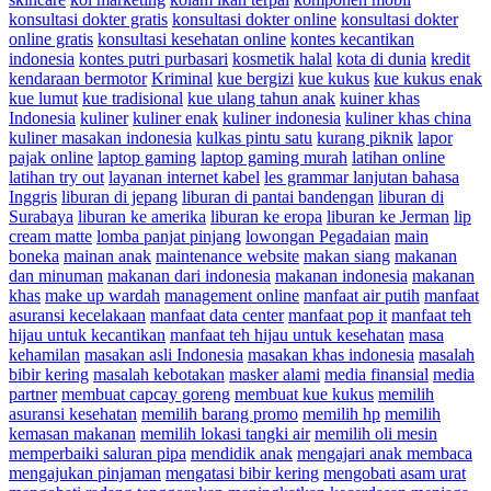
konsultasi dokter gratis
konsultasi dokter online
konsultasi dokter
online gratis
konsultasi kesehatan online
kontes kecantikan
indonesia
kontes putri purbasari
kosmetik halal
kota di dunia
kredit
kendaraan bermotor
Kriminal
kue bergizi
kue kukus
kue kukus enak
kue lumut
kue tradisional
kue ulang tahun anak
kuiner khas
Indonesia
kuliner
kuliner enak
kuliner indonesia
kuliner khas china
kuliner masakan indonesia
kulkas pintu satu
kurang piknik
lapor
pajak online
laptop gaming
laptop gaming murah
latihan online
latihan try out
layanan internet kabel
les grammar lanjutan bahasa
Inggris
liburan di jepang
liburan di pantai bandengan
liburan di
Surabaya
liburan ke amerika
liburan ke eropa
liburan ke Jerman
lip
cream matte
lomba panjat pinjang
lowongan Pegadaian
main
boneka
mainan anak
maintenance website
makan siang
makanan
dan minuman
makanan dari indonesia
makanan indonesia
makanan
khas
make up wardah
management online
manfaat air putih
manfaat
asuransi kecelakaan
manfaat data center
manfaat pop it
manfaat teh
hijau untuk kecantikan
manfaat teh hijau untuk kesehatan
masa
kehamilan
masakan asli Indonesia
masakan khas indonesia
masalah
bibir kering
masalah kebotakan
masker alami
media finansial
media
partner
membuat capcay goreng
membuat kue kukus
memilih
asuransi kesehatan
memilih barang promo
memilih hp
memilih
kemasan makanan
memilih lokasi tangki air
memilih oli mesin
memperbaiki saluran pipa
mendidik anak
mengajari anak membaca
mengajukan pinjaman
mengatasi bibir kering
mengobati asam urat