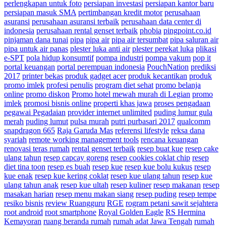
perlengkapan untuk foto
persiapan investasi
persiapan kantor baru
persiapan masuk SMA
pertimbangan kredit motor
perusahaan
asuransi
perusahaan asuransi terbaik
perusahaan data center di
indonesia
perusahaan rental genset terbaik
phobia
pingpoint.co.id
pinjaman dana tunai
pipa
pipa air
pipa air tersumbat
pipa saluran air
pipa untuk air panas
plester luka anti air
plester perekat luka
plikasi
e-SPT
pola hidup konsumtif
pompa industri
pompa vakum
pop it
portal keuangan
portal perempuan indonesia
PouchNation
prediksi
2017
printer bekas
produk gadget acer
produk kecantikan
produk
promo imlek
profesi penulis
program diet sehat
promo belanja
online
promo diskon
Promo hotel mewah murah di Legian
promo
imlek
promosi bisnis online
properti khas jawa
proses pengadaan
pegawai Pegadaian
provider internet unlimited
puding lumur gula
merah
puding lumut
pulsa murah
putri purbasari 2017
qualcomm
snapdragon 665
Raja Garuda Mas
referensi lifestyle
reksa dana
syariah
remote working management tools
rencana keuangan
renovasi teras rumah
rental genset terbaik
resep buat kue
resep cake
ulang tahun
resep capcay goreng
resep cookies coklat chip
resep
diet tina toon
resep es buah
resep kue
resep kue bolu kukus
resep
kue enak
resep kue kering coklat
resep kue ulang tahun
resep kue
ulang tahun anak
resep kue ultah
resep kuliner
resep makanan
resep
masakan harian
resep menu makan siang
resep puding
resep tempe
resiko bisnis
review Ruangguru
RGE
rogram petani sawit sejahtera
root android
root smartphone
Royal Golden Eagle
RS Hermina
Kemayoran
ruang beranda rumah
rumah adat Jawa Tengah
rumah