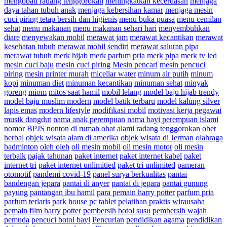
mengobati radang tenggorokan
meningkatkan kecerdasan
menjaga
daya tahan tubuh anak
menjaga kebersihan kamar
menjaga mesin
cuci piring tetap bersih dan higienis
menu buka puasa
menu cemilan
sehat
menu makanan
menu makanan sehari hari
menyembuhkan
diare
menyewakan mobil
merawat jam
merawat kecantikan
merawat
kesehatan tubuh
merawat mobil sendiri
merawat saluran pipa
merawat tubuh
merk hijab
merk parfum pria
merk pipa
merk tv led
mesin cuci baju
mesin cuci piring
Mesin pencari
mesin pencuci
piring
mesin printer murah
micellar water
minum air putih
minum
kopi
minuman diet
minuman kecantikan
minuman sehat
minyak
goreng
miom
mitos saat hamil
mobil lelang
model baju hijab trendy
model baju muslim modern
model batik terbaru
model kalung silver
lapis emas
modern lifestyle
modifikasi mobil
motivasi kerja pegawai
musik dangdut
nama anak perempuan
nama bayi perempuan islami
nomor BPJS
nonton di rumah
obat alami radang tenggorokan
obet
herbal
objek wisata alam di amerika
objek wisata di Jerman
olahraga
badminton
oleh oleh
oli mesin mobil
oli mesin motor
oli mesin
terbaik
pajak tahunan
paket internet
paket internet kabel
paket
internet tri
paket internet unlimitied
paket tri unlimited
pameran
otomotif
pandemi covid-19
panel surya berkualitas
pantai
bandengan jepara
pantai di anyer
pantai di jepara
pantai gunung
payung
pantangan ibu hamil
para pemain harry potter
parfum pria
parfum terlaris
park house
pc tablet
pelatihan praktis wirausaha
pemain film harry potter
pembersih botol susu
pembersih wajah
pemuda
pencuci botol bayi
Pencurian
pendidikan agama
pendidikan