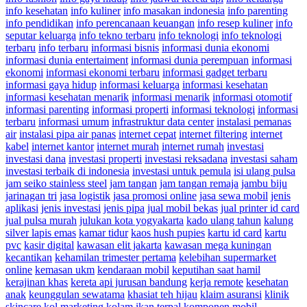
info kesehatan
info kuliner
info masakan indonesia
info parenting
info pendidikan
info perencanaan keuangan
info resep kuliner
info
seputar keluarga
info tekno terbaru
info teknologi
info teknologi
terbaru
info terbaru
informasi bisnis
informasi dunia ekonomi
informasi dunia entertaiment
informasi dunia perempuan
informasi
ekonomi
informasi ekonomi terbaru
informasi gadget terbaru
informasi gaya hidup
informasi keluarga
informasi kesehatan
informasi kesehatan menarik
informasi menarik
informasi otomotif
informasi parenting
informasi properti
informasi teknologi
informasi
terbaru
informasi umum
infrastruktur data center
instalasi pemanas
air
instalasi pipa air panas
internet cepat
internet filtering
internet
kabel
internet kantor
internet murah
internet rumah
investasi
investasi dana
investasi properti
investasi reksadana
investasi saham
investasi terbaik di indonesia
investasi untuk pemula
isi ulang pulsa
jam seiko stainless steel
jam tangan
jam tangan remaja
jambu biju
jarinagan tri
jasa logistik
jasa promosi online
jasa sewa mobil
jenis
aplikasi
jenis investasi
jenis pipa
jual mobil bekas
jual printer id card
jual pulsa murah
julukan kota yogyakarta
kado ulang tahun
kalung
silver lapis emas
kamar tidur
kaos hush pupies
kartu id card
kartu
pvc
kasir digital
kawasan elit jakarta
kawasan mega kuningan
kecantikan
kehamilan trimester pertama
kelebihan supermarket
online
kemasan ukm
kendaraan mobil
keputihan saat hamil
kerajinan khas
kereta api jurusan bandung
kerja remote
kesehatan
anak
keunggulan sewatama
khasiat teh hijau
klaim asuransi
klinik
skincare
kol marketing
kolam ikan terpal
komponen mobil