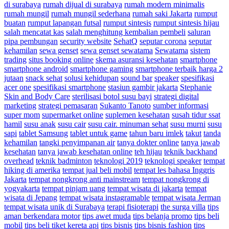
di surabaya
rumah dijual di surabaya
rumah modern minimalis
rumah mungil
rumah mungil sederhana
rumah saki Jakarta
rumput
buatan
rumput lapangan futsal
rumput sintesis
rumput sintesis hijau
salah mencatat kas
salah menghitung kembalian pembeli
saluran
pipa pembungan
security website
SehatQ
seputar corona
seputar
kehamilan
sewa genset
sewa genset sewatama
Sewatama
sistem
trading
situs booking online
skema asuransi kesehatan
smartphone
smartphone android
smartphone gaming
smartphone terbaik harga 2
jutaan
snack sehat
solusi kehidupan
sound bar
speaker
spesifikasi
acer one
spesifikasi smartphone
stasiun gambir jakarta
Stephanie
Skin and Body Care
sterilisasi botol susu bayi
strategi digital
marketing
strategi pemasaran
Sukanto Tanoto
sumber informasi
super mom
supermarket online
suplemen kesehatan
susah tidur ssat
hamil
susu anak
susu cair
susu cair. minuman sehat
susu murni
susu
sapi
tablet Samsung
tablet untuk game
tahun baru imlek
takut
tanda
kehamilan
tangki penyimpanan air
tanya dokter online
tanya jawab
kesehatan
tanya jawab kesehatan online
teh hijau
teknik backhand
overhead
teknik badminton
teknologi 2019
teknologi speaker
tempat
hiking di amerika
tempat jual beli mobil
tempat les bahasa Inggris
Jakarta
tempat nongkrong anti mainstream
tempat nongkrong di
yogyakarta
tempat pinjam uang
tempat wisata di jakarta
tempat
wisata di Jepang
tempat wisata instagramable
tempat wisata Jerman
tempat wisata unik di Surabaya
terapi fisioterapi
the surga villa
tips
aman berkendara motor
tips awet muda
tips belanja promo
tips beli
mobil
tips beli tiket kereta api
tips bisnis
tips bisnis fashion
tips