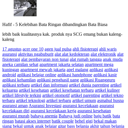
Hafif
-
5 Kelebihan Bata Ringan dibandingkan Bata Biasa
lebih baik kualitasnya kak. produk nya SCG emang bukan kaleng-
kaleng
17 agustus
acer one 10
agen jual pulsa
ahli fisioterapi
ahli waris
asuransi
aktivitas ngabuburit
alat alat kedokteran
alat elektronik
alat
fisioterapi
alat pembayaran non tunai
alat rumah tangga
anak muda
aneka camilan sehat
apartment jakarta selatan
apartment mega
kuningan
apartment mewah jakarta
apel malang
aplikasi
aplikasi
android
aplikasi belajar online
aplikasi handphone
aplikasi kasir
aplikasi kehamilan
aplikasi penghasil uang
aplikasi Ruangguru
aplikasi terbaru
artikel dan informasi
artikel dunia parenting
artikel
keluarga
artikel kesehatan
artikel kesehatan terbaru
artikel kuliner
artikel lifestyle terkini
artikel otomotif
artikel parenting
artikel tekno
terbaru
artikel teknologi
artikel terbaru
artikel umum
asmahul husna
asuransi aman
Asuransi Investasi
asuransi kecelakaan
asuransi
kecelakaan diri
asuransi kecelakaan kerja
asuransi kesehatan
asuransi murah
bahaya anemia
Bahaya judi online
baju batik
bata
ringan
batasi akses internet
batik couple
behel gigi
bekal makan
siang
bekal untuk anak
belajar gitar bass
belanja akhir tahun
belanja