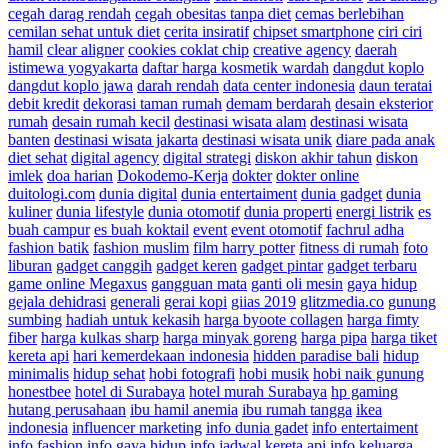
cegah darag rendah
cegah obesitas tanpa diet
cemas berlebihan
cemilan sehat untuk diet
cerita insiratif
chipset smartphone
ciri ciri
hamil
clear aligner
cookies coklat chip
creative agency
daerah
istimewa yogyakarta
daftar harga kosmetik wardah
dangdut koplo
dangdut koplo jawa
darah rendah
data center indonesia
daun teratai
debit kredit
dekorasi taman rumah
demam berdarah
desain eksterior
rumah
desain rumah kecil
destinasi wisata alam
destinasi wisata
banten
destinasi wisata jakarta
destinasi wisata unik
diare pada anak
diet sehat
digital agency
digital strategi
diskon akhir tahun
diskon
imlek
doa harian
Dokodemo-Kerja
dokter
dokter online
duitologi.com
dunia digital
dunia entertaiment
dunia gadget
dunia
kuliner
dunia lifestyle
dunia otomotif
dunia properti
energi listrik
es
buah campur
es buah koktail
event
event otomotif
fachrul adha
fashion batik
fashion muslim
film harry potter
fitness di rumah
foto
liburan
gadget canggih
gadget keren
gadget pintar
gadget terbaru
game online Megaxus
gangguan mata
ganti oli mesin
gaya hidup
gejala dehidrasi
generali
gerai kopi
giias 2019
glitzmedia.co
gunung
sumbing
hadiah untuk kekasih
harga byoote collagen
harga fimty
fiber
harga kulkas sharp
harga minyak goreng
harga pipa
harga tiket
kereta api
hari kemerdekaan indonesia
hidden paradise bali
hidup
minimalis
hidup sehat
hobi fotografi
hobi musik
hobi naik gunung
honestbee
hotel di Surabaya
hotel murah Surabaya
hp gaming
hutang perusahaan
ibu hamil anemia
ibu rumah tangga
ikea
indonesia
influencer marketing
info dunia gadet
info entertaiment
info fashion
info gaya hidup
info jadwal kereta api
info keluarga