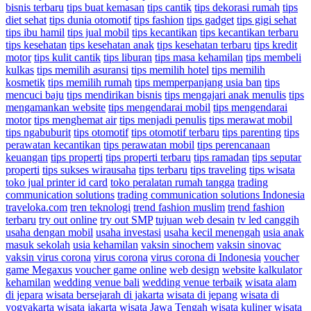
bisnis terbaru
tips buat kemasan
tips cantik
tips dekorasi rumah
tips
diet sehat
tips dunia otomotif
tips fashion
tips gadget
tips gigi sehat
tips ibu hamil
tips jual mobil
tips kecantikan
tips kecantikan terbaru
tips kesehatan
tips kesehatan anak
tips kesehatan terbaru
tips kredit
motor
tips kulit cantik
tips liburan
tips masa kehamilan
tips membeli
kulkas
tips memilih asuransi
tips memilih hotel
tips memilih
kosmetik
tips memilih rumah
tips memperpanjang usia ban
tips
mencuci baju
tips mendirikan bisnis
tips mengajari anak menulis
tips
mengamankan website
tips mengendarai mobil
tips mengendarai
motor
tips menghemat air
tips menjadi penulis
tips merawat mobil
tips ngabuburit
tips otomotif
tips otomotif terbaru
tips parenting
tips
perawatan kecantikan
tips perawatan mobil
tips perencanaan
keuangan
tips properti
tips properti terbaru
tips ramadan
tips seputar
properti
tips sukses wirausaha
tips terbaru
tips traveling
tips wisata
toko jual printer id card
toko peralatan rumah tangga
trading
communication solutions
trading communication solutions Indonesia
traveloka.com
tren teknologi
trend fashion muslim
trend fashion
terbaru
try out online
try out SMP
tujuan web desain
tv led canggih
usaha dengan mobil
usaha investasi
usaha kecil menengah
usia anak
masuk sekolah
usia kehamilan
vaksin sinochem
vaksin sinovac
vaksin virus corona
virus corona
virus corona di Indonesia
voucher
game Megaxus
voucher game online
web design
website kalkulator
kehamilan
wedding venue bali
wedding venue terbaik
wisata alam
di jepara
wisata bersejarah di jakarta
wisata di jepang
wisata di
yogyakarta
wisata jakarta
wisata Jawa Tengah
wisata kuliner
wisata