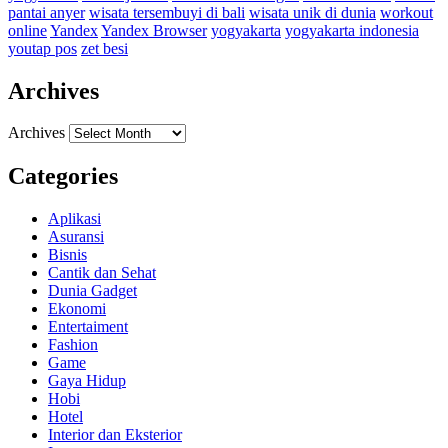
pantai anyer
wisata tersembuyi di bali
wisata unik di dunia
workout
online
Yandex
Yandex Browser
yogyakarta
yogyakarta indonesia
youtap pos
zet besi
Archives
Archives
Categories
Aplikasi
Asuransi
Bisnis
Cantik dan Sehat
Dunia Gadget
Ekonomi
Entertaiment
Fashion
Game
Gaya Hidup
Hobi
Hotel
Interior dan Eksterior