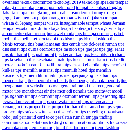
overhead
teknik badminton
teknologi 2019
teknologi speaker
tempat
hiking di amerika
tempat jual beli mobil
tempat les bahasa Inggris
Jakarta
tempat nongkrong anti mainstream
tempat nongkrong di
yogyakarta
tempat pinjam uang
tempat wisata di jakarta
tempat
wisata di Jepang
tempat wisata instagramable
tempat wisata Jerman
tempat wisata unik di Surabaya
terapi fisioterapi
the surga villa
tips
aman berkendara motor
tips awet muda
tips belanja promo
tips beli
mobil
tips beli tiket kereta api
tips bisnis
tips bisnis fashion
tips
bisnis terbaru
tips buat kemasan
tips cantik
tips dekorasi rumah
tips
diet sehat
tips dunia otomotif
tips fashion
tips gadget
tips gigi sehat
tips ibu hamil
tips jual mobil
tips kecantikan
tips kecantikan terbaru
tips kesehatan
tips kesehatan anak
tips kesehatan terbaru
tips kredit
motor
tips kulit cantik
tips liburan
tips masa kehamilan
tips membeli
kulkas
tips memilih asuransi
tips memilih hotel
tips memilih
kosmetik
tips memilih rumah
tips memperpanjang usia ban
tips
mencuci baju
tips mendirikan bisnis
tips mengajari anak menulis
tips
mengamankan website
tips mengendarai mobil
tips mengendarai
motor
tips menghemat air
tips menjadi penulis
tips merawat mobil
tips ngabuburit
tips otomotif
tips otomotif terbaru
tips parenting
tips
perawatan kecantikan
tips perawatan mobil
tips perencanaan
keuangan
tips properti
tips properti terbaru
tips ramadan
tips seputar
properti
tips sukses wirausaha
tips terbaru
tips traveling
tips wisata
toko jual printer id card
toko peralatan rumah tangga
trading
communication solutions
trading communication solutions Indonesia
traveloka.com
tren teknologi
trend fashion muslim
trend fashion