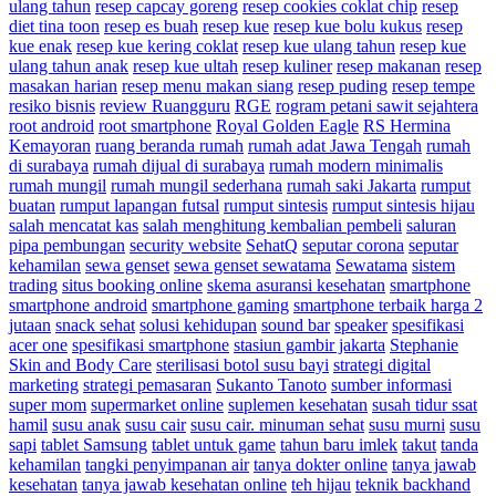
ulang tahun
resep capcay goreng
resep cookies coklat chip
resep
diet tina toon
resep es buah
resep kue
resep kue bolu kukus
resep
kue enak
resep kue kering coklat
resep kue ulang tahun
resep kue
ulang tahun anak
resep kue ultah
resep kuliner
resep makanan
resep
masakan harian
resep menu makan siang
resep puding
resep tempe
resiko bisnis
review Ruangguru
RGE
rogram petani sawit sejahtera
root android
root smartphone
Royal Golden Eagle
RS Hermina
Kemayoran
ruang beranda rumah
rumah adat Jawa Tengah
rumah
di surabaya
rumah dijual di surabaya
rumah modern minimalis
rumah mungil
rumah mungil sederhana
rumah saki Jakarta
rumput
buatan
rumput lapangan futsal
rumput sintesis
rumput sintesis hijau
salah mencatat kas
salah menghitung kembalian pembeli
saluran
pipa pembungan
security website
SehatQ
seputar corona
seputar
kehamilan
sewa genset
sewa genset sewatama
Sewatama
sistem
trading
situs booking online
skema asuransi kesehatan
smartphone
smartphone android
smartphone gaming
smartphone terbaik harga 2
jutaan
snack sehat
solusi kehidupan
sound bar
speaker
spesifikasi
acer one
spesifikasi smartphone
stasiun gambir jakarta
Stephanie
Skin and Body Care
sterilisasi botol susu bayi
strategi digital
marketing
strategi pemasaran
Sukanto Tanoto
sumber informasi
super mom
supermarket online
suplemen kesehatan
susah tidur ssat
hamil
susu anak
susu cair
susu cair. minuman sehat
susu murni
susu
sapi
tablet Samsung
tablet untuk game
tahun baru imlek
takut
tanda
kehamilan
tangki penyimpanan air
tanya dokter online
tanya jawab
kesehatan
tanya jawab kesehatan online
teh hijau
teknik backhand