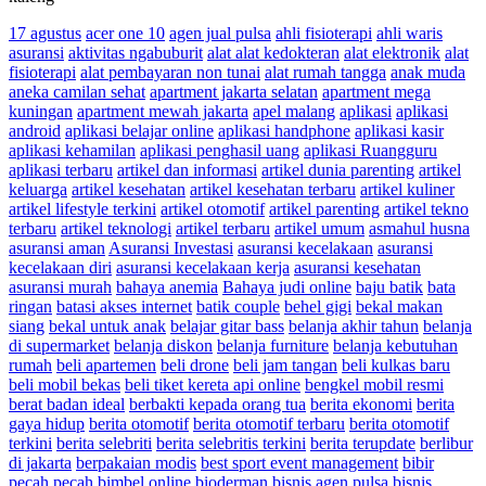
17 agustus
acer one 10
agen jual pulsa
ahli fisioterapi
ahli waris
asuransi
aktivitas ngabuburit
alat alat kedokteran
alat elektronik
alat
fisioterapi
alat pembayaran non tunai
alat rumah tangga
anak muda
aneka camilan sehat
apartment jakarta selatan
apartment mega
kuningan
apartment mewah jakarta
apel malang
aplikasi
aplikasi
android
aplikasi belajar online
aplikasi handphone
aplikasi kasir
aplikasi kehamilan
aplikasi penghasil uang
aplikasi Ruangguru
aplikasi terbaru
artikel dan informasi
artikel dunia parenting
artikel
keluarga
artikel kesehatan
artikel kesehatan terbaru
artikel kuliner
artikel lifestyle terkini
artikel otomotif
artikel parenting
artikel tekno
terbaru
artikel teknologi
artikel terbaru
artikel umum
asmahul husna
asuransi aman
Asuransi Investasi
asuransi kecelakaan
asuransi
kecelakaan diri
asuransi kecelakaan kerja
asuransi kesehatan
asuransi murah
bahaya anemia
Bahaya judi online
baju batik
bata
ringan
batasi akses internet
batik couple
behel gigi
bekal makan
siang
bekal untuk anak
belajar gitar bass
belanja akhir tahun
belanja
di supermarket
belanja diskon
belanja furniture
belanja kebutuhan
rumah
beli apartemen
beli drone
beli jam tangan
beli kulkas baru
beli mobil bekas
beli tiket kereta api online
bengkel mobil resmi
berat badan ideal
berbakti kepada orang tua
berita ekonomi
berita
gaya hidup
berita otomotif
berita otomotif terbaru
berita otomotif
terkini
berita selebriti
berita selebritis terkini
berita terupdate
berlibur
di jakarta
berpakaian modis
best sport event management
bibir
pecah pecah
bimbel online
bioderman
bisnis agen pulsa
bisnis