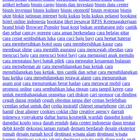
artikel terbaru
bisnis cargo
bisnis dan investasi
bisnis data center
bisnis investasi
bisnis kuliner
bisnis otomotif
bisnis restoran
bisnis
ukm
blokir jaringan internet
bolu kukus
bolu kukus pelangi
booking
hotel online indonesia
booking tiket pesawat
BPJS Ketenagakerjaan
brand hijab
Browser Populer
buat kopi
bukan sembarang info
cantik
dan sehat
capcay goreng
cara aman berkendara
cara belajar gitar
cara cepat sembuhkan luka
cara cuci baju bayi
cara hemat baterai
cara membersihkan botol susu
cara membersihkan kasur
cara
membuat slime
cara memilih asuransi
cara mencegah obesitas
cara
mencuci baju
cara mencuci botol bayi
cara mengajari anak menulis
cara mengatasi bayi batuk pilek
cara mengatur keuangan bulanan
cara menghemat air
cara menghilangkan bau ketiak
cara
menghilangkan bau ketiak. tips cantik dan sehat
cara menghilangkan
bau ketika
cara menghilangkan jerawat alami
cara menurunkan
asam urat
cara menurunkan berat badan
cara merawat mobil
cara
promosi online
cara sembuhkan luka ringan
cara tampil keren
cara
untuk membahagiakan orangtua
cari diskon
cari sponsor
cat dinding
cegah darag rendah
cegah obesitas tanpa diet
cemas berlebihan
cemilan sehat untuk diet
cerita insiratif
chipset smartphone
ciri ciri
hamil
clear aligner
cookies coklat chip
creative agency
daerah
istimewa yogyakarta
daftar harga kosmetik wardah
dangdut koplo
dangdut koplo jawa
darah rendah
data center indonesia
daun teratai
debit kredit
dekorasi taman rumah
demam berdarah
desain eksterior
rumah
desain rumah kecil
destinasi wisata alam
destinasi wisata
banten
destinasi wisata jakarta
destinasi wisata unik
diare pada anak