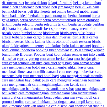
di supermarket
belanja diskon
belanja furniture
belanja kebutuhan
rumah
beli apartemen
beli drone
beli jam tangan
beli kulkas baru
beli mobil bekas
beli tiket kereta api online
bengkel mobil resmi
berat badan ideal
berbakti kepada orang tua
berita ekonomi
berita
gaya hidup
berita otomotif
berita otomotif terbaru
berita otomotif
terkini
berita selebriti
berita selebritis terkini
berita terupdate
berlibur
di jakarta
berpakaian modis
best sport event management
bibir
pecah pecah
bimbel online
bioderman
bisnis agen pulsa
bisnis
artikel terbaru
bisnis cargo
bisnis dan investasi
bisnis data center
bisnis investasi
bisnis kuliner
bisnis otomotif
bisnis restoran
bisnis
ukm
blokir jaringan internet
bolu kukus
bolu kukus pelangi
booking
hotel online indonesia
booking tiket pesawat
BPJS Ketenagakerjaan
brand hijab
Browser Populer
buat kopi
bukan sembarang info
cantik
dan sehat
capcay goreng
cara aman berkendara
cara belajar gitar
cara cepat sembuhkan luka
cara cuci baju bayi
cara hemat baterai
cara membersihkan botol susu
cara membersihkan kasur
cara
membuat slime
cara memilih asuransi
cara mencegah obesitas
cara
mencuci baju
cara mencuci botol bayi
cara mengajari anak menulis
cara mengatasi bayi batuk pilek
cara mengatur keuangan bulanan
cara menghemat air
cara menghilangkan bau ketiak
cara
menghilangkan bau ketiak. tips cantik dan sehat
cara menghilangkan
bau ketika
cara menghilangkan jerawat alami
cara menurunkan
asam urat
cara menurunkan berat badan
cara merawat mobil
cara
promosi online
cara sembuhkan luka ringan
cara tampil keren
cara
untuk membahagiakan orangtua
cari diskon
cari sponsor
cat dinding