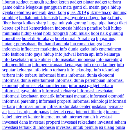
liburan
gadget canggih
gadget keren
gadget pintar
gadget terbaru
game online Megaxus
gangguan mata
ganti oli mesin
gaya hidup
gejala dehidrasi
generali
gerai kopi
giias 2019
glitzmedia.co
gunung
sumbing
hadiah untuk kekasih
harga byoote collagen
harga fimty
fiber
harga kulkas sharp
harga minyak goreng
harga pipa
harga tiket
kereta api
hari kemerdekaan indonesia
hidden paradise bali
hidup
minimalis
hidup sehat
hobi fotografi
hobi musik
hobi naik gunung
honestbee
hotel di Surabaya
hotel murah Surabaya
hp gaming
hutang perusahaan
ibu hamil anemia
ibu rumah tangga
ikea
indonesia
influencer marketing
info dunia gadet
info entertaiment
info fashion
info gaya hidup
info jadwal kereta api
info keluarga
info kesehatan
info kuliner
info masakan indonesia
info parenting
info pendidikan
info perencanaan keuangan
info resep kuliner
info
seputar keluarga
info tekno terbaru
info teknologi
info teknologi
terbaru
info terbaru
informasi bisnis
informasi dunia ekonomi
informasi dunia entertaiment
informasi dunia perempuan
informasi
ekonomi
informasi ekonomi terbaru
informasi gadget terbaru
informasi gaya hidup
informasi keluarga
informasi kesehatan
informasi kesehatan menarik
informasi menarik
informasi otomotif
informasi parenting
informasi properti
informasi teknologi
informasi
terbaru
informasi umum
infrastruktur data center
instalasi pemanas
air
instalasi pipa air panas
internet cepat
internet filtering
internet
kabel
internet kantor
internet murah
internet rumah
investasi
investasi dana
investasi properti
investasi reksadana
investasi saham
investasi terbaik di indonesia
investasi untuk pemula
isi ulang pulsa