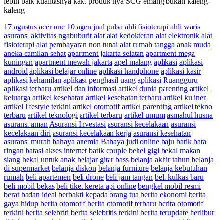
lebih baik kualitasnya kak. produk nya SCG emang bukan kaleng-
kaleng
17 agustus
acer one 10
agen jual pulsa
ahli fisioterapi
ahli waris
asuransi
aktivitas ngabuburit
alat alat kedokteran
alat elektronik
alat
fisioterapi
alat pembayaran non tunai
alat rumah tangga
anak muda
aneka camilan sehat
apartment jakarta selatan
apartment mega
kuningan
apartment mewah jakarta
apel malang
aplikasi
aplikasi
android
aplikasi belajar online
aplikasi handphone
aplikasi kasir
aplikasi kehamilan
aplikasi penghasil uang
aplikasi Ruangguru
aplikasi terbaru
artikel dan informasi
artikel dunia parenting
artikel
keluarga
artikel kesehatan
artikel kesehatan terbaru
artikel kuliner
artikel lifestyle terkini
artikel otomotif
artikel parenting
artikel tekno
terbaru
artikel teknologi
artikel terbaru
artikel umum
asmahul husna
asuransi aman
Asuransi Investasi
asuransi kecelakaan
asuransi
kecelakaan diri
asuransi kecelakaan kerja
asuransi kesehatan
asuransi murah
bahaya anemia
Bahaya judi online
baju batik
bata
ringan
batasi akses internet
batik couple
behel gigi
bekal makan
siang
bekal untuk anak
belajar gitar bass
belanja akhir tahun
belanja
di supermarket
belanja diskon
belanja furniture
belanja kebutuhan
rumah
beli apartemen
beli drone
beli jam tangan
beli kulkas baru
beli mobil bekas
beli tiket kereta api online
bengkel mobil resmi
berat badan ideal
berbakti kepada orang tua
berita ekonomi
berita
gaya hidup
berita otomotif
berita otomotif terbaru
berita otomotif
terkini
berita selebriti
berita selebritis terkini
berita terupdate
berlibur