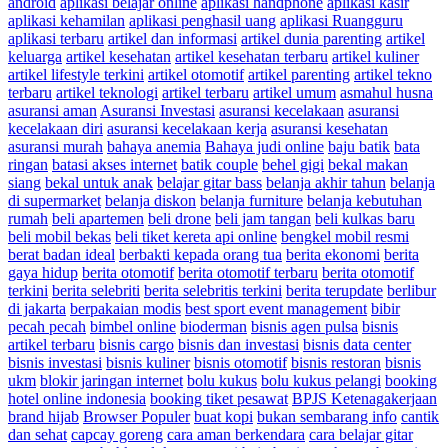
android
aplikasi belajar online
aplikasi handphone
aplikasi kasir
aplikasi kehamilan
aplikasi penghasil uang
aplikasi Ruangguru
aplikasi terbaru
artikel dan informasi
artikel dunia parenting
artikel
keluarga
artikel kesehatan
artikel kesehatan terbaru
artikel kuliner
artikel lifestyle terkini
artikel otomotif
artikel parenting
artikel tekno
terbaru
artikel teknologi
artikel terbaru
artikel umum
asmahul husna
asuransi aman
Asuransi Investasi
asuransi kecelakaan
asuransi
kecelakaan diri
asuransi kecelakaan kerja
asuransi kesehatan
asuransi murah
bahaya anemia
Bahaya judi online
baju batik
bata
ringan
batasi akses internet
batik couple
behel gigi
bekal makan
siang
bekal untuk anak
belajar gitar bass
belanja akhir tahun
belanja
di supermarket
belanja diskon
belanja furniture
belanja kebutuhan
rumah
beli apartemen
beli drone
beli jam tangan
beli kulkas baru
beli mobil bekas
beli tiket kereta api online
bengkel mobil resmi
berat badan ideal
berbakti kepada orang tua
berita ekonomi
berita
gaya hidup
berita otomotif
berita otomotif terbaru
berita otomotif
terkini
berita selebriti
berita selebritis terkini
berita terupdate
berlibur
di jakarta
berpakaian modis
best sport event management
bibir
pecah pecah
bimbel online
bioderman
bisnis agen pulsa
bisnis
artikel terbaru
bisnis cargo
bisnis dan investasi
bisnis data center
bisnis investasi
bisnis kuliner
bisnis otomotif
bisnis restoran
bisnis
ukm
blokir jaringan internet
bolu kukus
bolu kukus pelangi
booking
hotel online indonesia
booking tiket pesawat
BPJS Ketenagakerjaan
brand hijab
Browser Populer
buat kopi
bukan sembarang info
cantik
dan sehat
capcay goreng
cara aman berkendara
cara belajar gitar