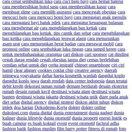
cara cepat sembuhkan luka
cara cuci baju bayi
cara hemat baterai
cara membersihkan botol susu
cara membersihkan kasur
cara
membuat slime
cara memilih asuransi
cara mencegah obesitas
cara
mencuci baju
cara mencuci botol bayi
cara mengajari anak menulis
cara mengatasi bayi batuk pilek
cara mengatur keuangan bulanan
cara menghemat air
cara menghilangkan bau ketiak
cara
menghilangkan bau ketiak. tips cantik dan sehat
cara menghilangkan
bau ketika
cara menghilangkan jerawat alami
cara menurunkan
asam urat
cara menurunkan berat badan
cara merawat mobil
cara
promosi online
cara sembuhkan luka ringan
cara tampil keren
cara
untuk membahagiakan orangtua
cari diskon
cari sponsor
cat dinding
cegah darag rendah
cegah obesitas tanpa diet
cemas berlebihan
cemilan sehat untuk diet
cerita insiratif
chipset smartphone
ciri ciri
hamil
clear aligner
cookies coklat chip
creative agency
daerah
istimewa yogyakarta
daftar harga kosmetik wardah
dangdut koplo
dangdut koplo jawa
darah rendah
data center indonesia
daun teratai
debit kredit
dekorasi taman rumah
demam berdarah
desain eksterior
rumah
desain rumah kecil
destinasi wisata alam
destinasi wisata
banten
destinasi wisata jakarta
destinasi wisata unik
diare pada anak
diet sehat
digital agency
digital strategi
diskon akhir tahun
diskon
imlek
doa harian
Dokodemo-Kerja
dokter
dokter online
duitologi.com
dunia digital
dunia entertaiment
dunia gadget
dunia
kuliner
dunia lifestyle
dunia otomotif
dunia properti
energi listrik
es
buah campur
es buah koktail
event
event otomotif
fachrul adha
fashion batik
fashion muslim
film harry potter
fitness di rumah
foto