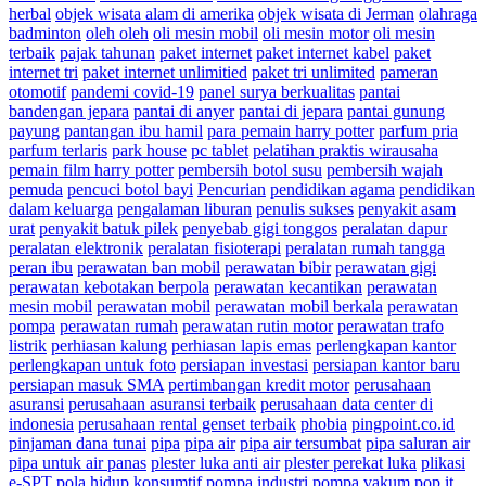
herbal
objek wisata alam di amerika
objek wisata di Jerman
olahraga
badminton
oleh oleh
oli mesin mobil
oli mesin motor
oli mesin
terbaik
pajak tahunan
paket internet
paket internet kabel
paket
internet tri
paket internet unlimitied
paket tri unlimited
pameran
otomotif
pandemi covid-19
panel surya berkualitas
pantai
bandengan jepara
pantai di anyer
pantai di jepara
pantai gunung
payung
pantangan ibu hamil
para pemain harry potter
parfum pria
parfum terlaris
park house
pc tablet
pelatihan praktis wirausaha
pemain film harry potter
pembersih botol susu
pembersih wajah
pemuda
pencuci botol bayi
Pencurian
pendidikan agama
pendidikan
dalam keluarga
pengalaman liburan
penulis sukses
penyakit asam
urat
penyakit batuk pilek
penyebab gigi tonggos
peralatan dapur
peralatan elektronik
peralatan fisioterapi
peralatan rumah tangga
peran ibu
perawatan ban mobil
perawatan bibir
perawatan gigi
perawatan kebotakan berpola
perawatan kecantikan
perawatan
mesin mobil
perawatan mobil
perawatan mobil berkala
perawatan
pompa
perawatan rumah
perawatan rutin motor
perawatan trafo
listrik
perhiasan kalung
perhiasan lapis emas
perlengkapan kantor
perlengkapan untuk foto
persiapan investasi
persiapan kantor baru
persiapan masuk SMA
pertimbangan kredit motor
perusahaan
asuransi
perusahaan asuransi terbaik
perusahaan data center di
indonesia
perusahaan rental genset terbaik
phobia
pingpoint.co.id
pinjaman dana tunai
pipa
pipa air
pipa air tersumbat
pipa saluran air
pipa untuk air panas
plester luka anti air
plester perekat luka
plikasi
e-SPT
pola hidup konsumtif
pompa industri
pompa vakum
pop it