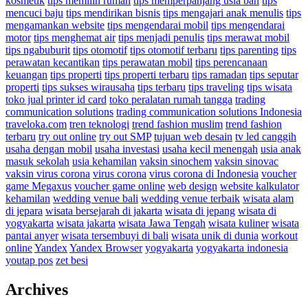
kosmetik
tips memilih rumah
tips memperpanjang usia ban
tips
mencuci baju
tips mendirikan bisnis
tips mengajari anak menulis
tips
mengamankan website
tips mengendarai mobil
tips mengendarai
motor
tips menghemat air
tips menjadi penulis
tips merawat mobil
tips ngabuburit
tips otomotif
tips otomotif terbaru
tips parenting
tips
perawatan kecantikan
tips perawatan mobil
tips perencanaan
keuangan
tips properti
tips properti terbaru
tips ramadan
tips seputar
properti
tips sukses wirausaha
tips terbaru
tips traveling
tips wisata
toko jual printer id card
toko peralatan rumah tangga
trading
communication solutions
trading communication solutions Indonesia
traveloka.com
tren teknologi
trend fashion muslim
trend fashion
terbaru
try out online
try out SMP
tujuan web desain
tv led canggih
usaha dengan mobil
usaha investasi
usaha kecil menengah
usia anak
masuk sekolah
usia kehamilan
vaksin sinochem
vaksin sinovac
vaksin virus corona
virus corona
virus corona di Indonesia
voucher
game Megaxus
voucher game online
web design
website kalkulator
kehamilan
wedding venue bali
wedding venue terbaik
wisata alam
di jepara
wisata bersejarah di jakarta
wisata di jepang
wisata di
yogyakarta
wisata jakarta
wisata Jawa Tengah
wisata kuliner
wisata
pantai anyer
wisata tersembuyi di bali
wisata unik di dunia
workout
online
Yandex
Yandex Browser
yogyakarta
yogyakarta indonesia
youtap pos
zet besi
Archives