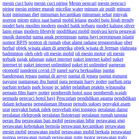
mesin cuci baju
mesin cuci piring
Mesin pencari
mesin pencuci
piring
mesin printer murah
micellar water
minum air putih
minum
kopi
minuman diet
minuman kecantikan
minuman sehat
minyak
goreng
miom
mitos saat hamil
mobil lelang
model baju hijab trendy
model baju muslim modern
model batik terbaru
model kalung silver
lapis emas
modern lifestyle
modifikasi mobil
motivasi kerja pegawai
musik dangdut
nama anak perempuan
nama bayi perempuan islami
nomor BPJS
nonton di rumah
obat alami radang tenggorokan
obet
herbal
objek wisata alam di amerika
objek wisata di Jerman
olahraga
badminton
oleh oleh
oli mesin mobil
oli mesin motor
oli mesin
terbaik
pajak tahunan
paket internet
paket internet kabel
paket
internet tri
paket internet unlimitied
paket tri unlimited
pameran
otomotif
pandemi covid-19
panel surya berkualitas
pantai
bandengan jepara
pantai di anyer
pantai di jepara
pantai gunung
payung
pantangan ibu hamil
para pemain harry potter
parfum pria
parfum terlaris
park house
pc tablet
pelatihan praktis wirausaha
pemain film harry potter
pembersih botol susu
pembersih wajah
pemuda
pencuci botol bayi
Pencurian
pendidikan agama
pendidikan
dalam keluarga
pengalaman liburan
penulis sukses
penyakit asam
urat
penyakit batuk pilek
penyebab gigi tonggos
peralatan dapur
peralatan elektronik
peralatan fisioterapi
peralatan rumah tangga
peran ibu
perawatan ban mobil
perawatan bibir
perawatan gigi
perawatan kebotakan berpola
perawatan kecantikan
perawatan
mesin mobil
perawatan mobil
perawatan mobil berkala
perawatan
pompa
perawatan rumah
perawatan rutin motor
perawatan trafo