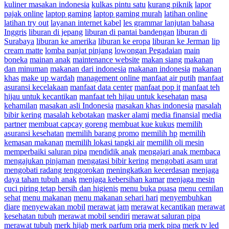
kuliner masakan indonesia
kulkas pintu satu
kurang piknik
lapor
pajak online
laptop gaming
laptop gaming murah
latihan online
latihan try out
layanan internet kabel
les grammar lanjutan bahasa
Inggris
liburan di jepang
liburan di pantai bandengan
liburan di
Surabaya
liburan ke amerika
liburan ke eropa
liburan ke Jerman
lip
cream matte
lomba panjat pinjang
lowongan Pegadaian
main
boneka
mainan anak
maintenance website
makan siang
makanan
dan minuman
makanan dari indonesia
makanan indonesia
makanan
khas
make up wardah
management online
manfaat air putih
manfaat
asuransi kecelakaan
manfaat data center
manfaat pop it
manfaat teh
hijau untuk kecantikan
manfaat teh hijau untuk kesehatan
masa
kehamilan
masakan asli Indonesia
masakan khas indonesia
masalah
bibir kering
masalah kebotakan
masker alami
media finansial
media
partner
membuat capcay goreng
membuat kue kukus
memilih
asuransi kesehatan
memilih barang promo
memilih hp
memilih
kemasan makanan
memilih lokasi tangki air
memilih oli mesin
memperbaiki saluran pipa
mendidik anak
mengajari anak membaca
mengajukan pinjaman
mengatasi bibir kering
mengobati asam urat
mengobati radang tenggorokan
meningkatkan kecerdasan
menjaga
daya tahan tubuh anak
menjaga kebersihan kamar
menjaga mesin
cuci piring tetap bersih dan higienis
menu buka puasa
menu cemilan
sehat
menu makanan
menu makanan sehari hari
menyembuhkan
diare
menyewakan mobil
merawat jam
merawat kecantikan
merawat
kesehatan tubuh
merawat mobil sendiri
merawat saluran pipa
merawat tubuh
merk hijab
merk parfum pria
merk pipa
merk tv led