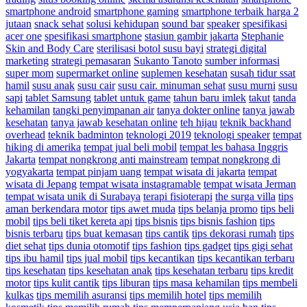
smartphone android
smartphone gaming
smartphone terbaik harga 2
jutaan
snack sehat
solusi kehidupan
sound bar
speaker
spesifikasi
acer one
spesifikasi smartphone
stasiun gambir jakarta
Stephanie
Skin and Body Care
sterilisasi botol susu bayi
strategi digital
marketing
strategi pemasaran
Sukanto Tanoto
sumber informasi
super mom
supermarket online
suplemen kesehatan
susah tidur ssat
hamil
susu anak
susu cair
susu cair. minuman sehat
susu murni
susu
sapi
tablet Samsung
tablet untuk game
tahun baru imlek
takut
tanda
kehamilan
tangki penyimpanan air
tanya dokter online
tanya jawab
kesehatan
tanya jawab kesehatan online
teh hijau
teknik backhand
overhead
teknik badminton
teknologi 2019
teknologi speaker
tempat
hiking di amerika
tempat jual beli mobil
tempat les bahasa Inggris
Jakarta
tempat nongkrong anti mainstream
tempat nongkrong di
yogyakarta
tempat pinjam uang
tempat wisata di jakarta
tempat
wisata di Jepang
tempat wisata instagramable
tempat wisata Jerman
tempat wisata unik di Surabaya
terapi fisioterapi
the surga villa
tips
aman berkendara motor
tips awet muda
tips belanja promo
tips beli
mobil
tips beli tiket kereta api
tips bisnis
tips bisnis fashion
tips
bisnis terbaru
tips buat kemasan
tips cantik
tips dekorasi rumah
tips
diet sehat
tips dunia otomotif
tips fashion
tips gadget
tips gigi sehat
tips ibu hamil
tips jual mobil
tips kecantikan
tips kecantikan terbaru
tips kesehatan
tips kesehatan anak
tips kesehatan terbaru
tips kredit
motor
tips kulit cantik
tips liburan
tips masa kehamilan
tips membeli
kulkas
tips memilih asuransi
tips memilih hotel
tips memilih