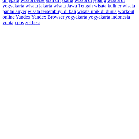
di jepara
wisata bersejarah di jakarta
wisata di jepang
wisata di
yogyakarta
wisata jakarta
wisata Jawa Tengah
wisata kuliner
wisata
pantai anyer
wisata tersembuyi di bali
wisata unik di dunia
workout
online
Yandex
Yandex Browser
yogyakarta
yogyakarta indonesia
youtap pos
zet besi