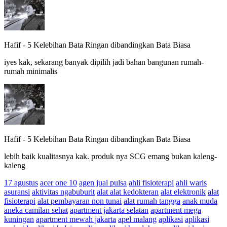
Hafif
-
5 Kelebihan Bata Ringan dibandingkan Bata Biasa
iyes kak, sekarang banyak dipilih jadi bahan bangunan rumah-
rumah minimalis
Hafif
-
5 Kelebihan Bata Ringan dibandingkan Bata Biasa
lebih baik kualitasnya kak. produk nya SCG emang bukan kaleng-
kaleng
17 agustus
acer one 10
agen jual pulsa
ahli fisioterapi
ahli waris
asuransi
aktivitas ngabuburit
alat alat kedokteran
alat elektronik
alat
fisioterapi
alat pembayaran non tunai
alat rumah tangga
anak muda
aneka camilan sehat
apartment jakarta selatan
apartment mega
kuningan
apartment mewah jakarta
apel malang
aplikasi
aplikasi