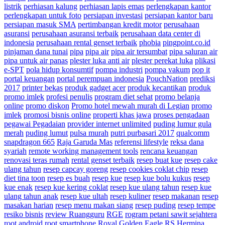
listrik
perhiasan kalung
perhiasan lapis emas
perlengkapan kantor
perlengkapan untuk foto
persiapan investasi
persiapan kantor baru
persiapan masuk SMA
pertimbangan kredit motor
perusahaan
asuransi
perusahaan asuransi terbaik
perusahaan data center di
indonesia
perusahaan rental genset terbaik
phobia
pingpoint.co.id
pinjaman dana tunai
pipa
pipa air
pipa air tersumbat
pipa saluran air
pipa untuk air panas
plester luka anti air
plester perekat luka
plikasi
e-SPT
pola hidup konsumtif
pompa industri
pompa vakum
pop it
portal keuangan
portal perempuan indonesia
PouchNation
prediksi
2017
printer bekas
produk gadget acer
produk kecantikan
produk
promo imlek
profesi penulis
program diet sehat
promo belanja
online
promo diskon
Promo hotel mewah murah di Legian
promo
imlek
promosi bisnis online
properti khas jawa
proses pengadaan
pegawai Pegadaian
provider internet unlimited
puding lumur gula
merah
puding lumut
pulsa murah
putri purbasari 2017
qualcomm
snapdragon 665
Raja Garuda Mas
referensi lifestyle
reksa dana
syariah
remote working management tools
rencana keuangan
renovasi teras rumah
rental genset terbaik
resep buat kue
resep cake
ulang tahun
resep capcay goreng
resep cookies coklat chip
resep
diet tina toon
resep es buah
resep kue
resep kue bolu kukus
resep
kue enak
resep kue kering coklat
resep kue ulang tahun
resep kue
ulang tahun anak
resep kue ultah
resep kuliner
resep makanan
resep
masakan harian
resep menu makan siang
resep puding
resep tempe
resiko bisnis
review Ruangguru
RGE
rogram petani sawit sejahtera
root android
root smartphone
Royal Golden Eagle
RS Hermina