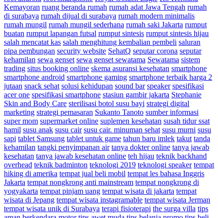
Kemayoran
ruang beranda rumah
rumah adat Jawa Tengah
rumah
di surabaya
rumah dijual di surabaya
rumah modern minimalis
rumah mungil
rumah mungil sederhana
rumah saki Jakarta
rumput
buatan
rumput lapangan futsal
rumput sintesis
rumput sintesis hijau
salah mencatat kas
salah menghitung kembalian pembeli
saluran
pipa pembungan
security website
SehatQ
seputar corona
seputar
kehamilan
sewa genset
sewa genset sewatama
Sewatama
sistem
trading
situs booking online
skema asuransi kesehatan
smartphone
smartphone android
smartphone gaming
smartphone terbaik harga 2
jutaan
snack sehat
solusi kehidupan
sound bar
speaker
spesifikasi
acer one
spesifikasi smartphone
stasiun gambir jakarta
Stephanie
Skin and Body Care
sterilisasi botol susu bayi
strategi digital
marketing
strategi pemasaran
Sukanto Tanoto
sumber informasi
super mom
supermarket online
suplemen kesehatan
susah tidur ssat
hamil
susu anak
susu cair
susu cair. minuman sehat
susu murni
susu
sapi
tablet Samsung
tablet untuk game
tahun baru imlek
takut
tanda
kehamilan
tangki penyimpanan air
tanya dokter online
tanya jawab
kesehatan
tanya jawab kesehatan online
teh hijau
teknik backhand
overhead
teknik badminton
teknologi 2019
teknologi speaker
tempat
hiking di amerika
tempat jual beli mobil
tempat les bahasa Inggris
Jakarta
tempat nongkrong anti mainstream
tempat nongkrong di
yogyakarta
tempat pinjam uang
tempat wisata di jakarta
tempat
wisata di Jepang
tempat wisata instagramable
tempat wisata Jerman
tempat wisata unik di Surabaya
terapi fisioterapi
the surga villa
tips
aman berkendara motor
tips awet muda
tips belanja promo
tips beli