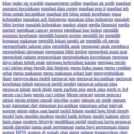
khas
make up wardah
management online
manfaat air putih
manfaat
asuransi kecelakaan
manfaat data center
manfaat pop it
manfaat teh
hijau untuk kecantikan
manfaat teh hijau untuk kesehatan
masa
kehamilan
masakan asli Indonesia
masakan khas indonesia
masalah
bibir kering
masalah kebotakan
masker alami
media finansial
media
partner
membuat capcay goreng
membuat kue kukus
memilih
asuransi kesehatan
memilih barang promo
memilih hp
memilih
kemasan makanan
memilih lokasi tangki air
memilih oli mesin
memperbaiki saluran pipa
mendidik anak
mengajari anak membaca
mengajukan pinjaman
mengatasi bibir kering
mengobati asam urat
mengobati radang tenggorokan
meningkatkan kecerdasan
menjaga
daya tahan tubuh anak
menjaga kebersihan kamar
menjaga mesin
cuci piring tetap bersih dan higienis
menu buka puasa
menu cemilan
sehat
menu makanan
menu makanan sehari hari
menyembuhkan
diare
menyewakan mobil
merawat jam
merawat kecantikan
merawat
kesehatan tubuh
merawat mobil sendiri
merawat saluran pipa
merawat tubuh
merk hijab
merk parfum pria
merk pipa
merk tv led
mesin cuci baju
mesin cuci piring
Mesin pencari
mesin pencuci
piring
mesin printer murah
micellar water
minum air putih
minum
kopi
minuman diet
minuman kecantikan
minuman sehat
minyak
goreng
miom
mitos saat hamil
mobil lelang
model baju hijab trendy
model baju muslim modern
model batik terbaru
model kalung silver
lapis emas
modern lifestyle
modifikasi mobil
motivasi kerja pegawai
musik dangdut
nama anak perempuan
nama bayi perempuan islami
nomor BPJS
nonton di rumah
obat alami radang tenggorokan
obet