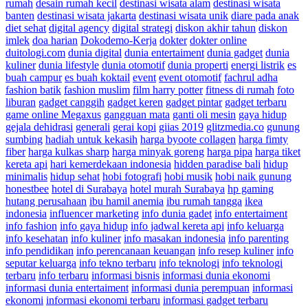
rumah
desain rumah kecil
destinasi wisata alam
destinasi wisata
banten
destinasi wisata jakarta
destinasi wisata unik
diare pada anak
diet sehat
digital agency
digital strategi
diskon akhir tahun
diskon
imlek
doa harian
Dokodemo-Kerja
dokter
dokter online
duitologi.com
dunia digital
dunia entertaiment
dunia gadget
dunia
kuliner
dunia lifestyle
dunia otomotif
dunia properti
energi listrik
es
buah campur
es buah koktail
event
event otomotif
fachrul adha
fashion batik
fashion muslim
film harry potter
fitness di rumah
foto
liburan
gadget canggih
gadget keren
gadget pintar
gadget terbaru
game online Megaxus
gangguan mata
ganti oli mesin
gaya hidup
gejala dehidrasi
generali
gerai kopi
giias 2019
glitzmedia.co
gunung
sumbing
hadiah untuk kekasih
harga byoote collagen
harga fimty
fiber
harga kulkas sharp
harga minyak goreng
harga pipa
harga tiket
kereta api
hari kemerdekaan indonesia
hidden paradise bali
hidup
minimalis
hidup sehat
hobi fotografi
hobi musik
hobi naik gunung
honestbee
hotel di Surabaya
hotel murah Surabaya
hp gaming
hutang perusahaan
ibu hamil anemia
ibu rumah tangga
ikea
indonesia
influencer marketing
info dunia gadet
info entertaiment
info fashion
info gaya hidup
info jadwal kereta api
info keluarga
info kesehatan
info kuliner
info masakan indonesia
info parenting
info pendidikan
info perencanaan keuangan
info resep kuliner
info
seputar keluarga
info tekno terbaru
info teknologi
info teknologi
terbaru
info terbaru
informasi bisnis
informasi dunia ekonomi
informasi dunia entertaiment
informasi dunia perempuan
informasi
ekonomi
informasi ekonomi terbaru
informasi gadget terbaru