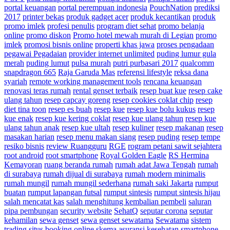
portal keuangan
portal perempuan indonesia
PouchNation
prediksi
2017
printer bekas
produk gadget acer
produk kecantikan
produk
promo imlek
profesi penulis
program diet sehat
promo belanja
online
promo diskon
Promo hotel mewah murah di Legian
promo
imlek
promosi bisnis online
properti khas jawa
proses pengadaan
pegawai Pegadaian
provider internet unlimited
puding lumur gula
merah
puding lumut
pulsa murah
putri purbasari 2017
qualcomm
snapdragon 665
Raja Garuda Mas
referensi lifestyle
reksa dana
syariah
remote working management tools
rencana keuangan
renovasi teras rumah
rental genset terbaik
resep buat kue
resep cake
ulang tahun
resep capcay goreng
resep cookies coklat chip
resep
diet tina toon
resep es buah
resep kue
resep kue bolu kukus
resep
kue enak
resep kue kering coklat
resep kue ulang tahun
resep kue
ulang tahun anak
resep kue ultah
resep kuliner
resep makanan
resep
masakan harian
resep menu makan siang
resep puding
resep tempe
resiko bisnis
review Ruangguru
RGE
rogram petani sawit sejahtera
root android
root smartphone
Royal Golden Eagle
RS Hermina
Kemayoran
ruang beranda rumah
rumah adat Jawa Tengah
rumah
di surabaya
rumah dijual di surabaya
rumah modern minimalis
rumah mungil
rumah mungil sederhana
rumah saki Jakarta
rumput
buatan
rumput lapangan futsal
rumput sintesis
rumput sintesis hijau
salah mencatat kas
salah menghitung kembalian pembeli
saluran
pipa pembungan
security website
SehatQ
seputar corona
seputar
kehamilan
sewa genset
sewa genset sewatama
Sewatama
sistem
trading
situs booking online
skema asuransi kesehatan
smartphone