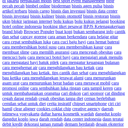
di jakarta
berpakaian modis
best sport event management
bibir
pecah pecah
bimbel online
bioderman
bisnis agen pulsa
bisnis
artikel terbaru
bisnis cargo
bisnis dan investasi
bisnis data center
bisnis investasi
bisnis kuliner
bisnis otomotif
bisnis restoran
bisnis
ukm
blokir jaringan internet
bolu kukus
bolu kukus pelangi
booking
hotel online indonesia
booking tiket pesawat
BPJS Ketenagakerjaan
brand hijab
Browser Populer
buat kopi
bukan sembarang info
cantik
dan sehat
capcay goreng
cara aman berkendara
cara belajar gitar
cara cepat sembuhkan luka
cara cuci baju bayi
cara hemat baterai
cara membersihkan botol susu
cara membersihkan kasur
cara
membuat slime
cara memilih asuransi
cara mencegah obesitas
cara
mencuci baju
cara mencuci botol bayi
cara mengajari anak menulis
cara mengatasi bayi batuk pilek
cara mengatur keuangan bulanan
cara menghemat air
cara menghilangkan bau ketiak
cara
menghilangkan bau ketiak. tips cantik dan sehat
cara menghilangkan
bau ketika
cara menghilangkan jerawat alami
cara menurunkan
asam urat
cara menurunkan berat badan
cara merawat mobil
cara
promosi online
cara sembuhkan luka ringan
cara tampil keren
cara
untuk membahagiakan orangtua
cari diskon
cari sponsor
cat dinding
cegah darag rendah
cegah obesitas tanpa diet
cemas berlebihan
cemilan sehat untuk diet
cerita insiratif
chipset smartphone
ciri ciri
hamil
clear aligner
cookies coklat chip
creative agency
daerah
istimewa yogyakarta
daftar harga kosmetik wardah
dangdut koplo
dangdut koplo jawa
darah rendah
data center indonesia
daun teratai
debit kredit
dekorasi taman rumah
demam berdarah
desain eksterior