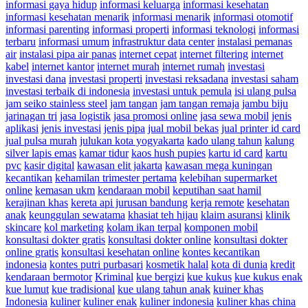
informasi gaya hidup
informasi keluarga
informasi kesehatan
informasi kesehatan menarik
informasi menarik
informasi otomotif
informasi parenting
informasi properti
informasi teknologi
informasi
terbaru
informasi umum
infrastruktur data center
instalasi pemanas
air
instalasi pipa air panas
internet cepat
internet filtering
internet
kabel
internet kantor
internet murah
internet rumah
investasi
investasi dana
investasi properti
investasi reksadana
investasi saham
investasi terbaik di indonesia
investasi untuk pemula
isi ulang pulsa
jam seiko stainless steel
jam tangan
jam tangan remaja
jambu biju
jarinagan tri
jasa logistik
jasa promosi online
jasa sewa mobil
jenis
aplikasi
jenis investasi
jenis pipa
jual mobil bekas
jual printer id card
jual pulsa murah
julukan kota yogyakarta
kado ulang tahun
kalung
silver lapis emas
kamar tidur
kaos hush pupies
kartu id card
kartu
pvc
kasir digital
kawasan elit jakarta
kawasan mega kuningan
kecantikan
kehamilan trimester pertama
kelebihan supermarket
online
kemasan ukm
kendaraan mobil
keputihan saat hamil
kerajinan khas
kereta api jurusan bandung
kerja remote
kesehatan
anak
keunggulan sewatama
khasiat teh hijau
klaim asuransi
klinik
skincare
kol marketing
kolam ikan terpal
komponen mobil
konsultasi dokter gratis
konsultasi dokter online
konsultasi dokter
online gratis
konsultasi kesehatan online
kontes kecantikan
indonesia
kontes putri purbasari
kosmetik halal
kota di dunia
kredit
kendaraan bermotor
Kriminal
kue bergizi
kue kukus
kue kukus enak
kue lumut
kue tradisional
kue ulang tahun anak
kuiner khas
Indonesia
kuliner
kuliner enak
kuliner indonesia
kuliner khas china