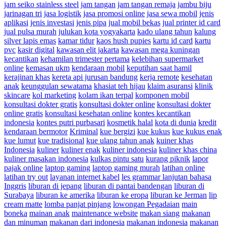
jam seiko stainless steel
jam tangan
jam tangan remaja
jambu biju
jarinagan tri
jasa logistik
jasa promosi online
jasa sewa mobil
jenis
aplikasi
jenis investasi
jenis pipa
jual mobil bekas
jual printer id card
jual pulsa murah
julukan kota yogyakarta
kado ulang tahun
kalung
silver lapis emas
kamar tidur
kaos hush pupies
kartu id card
kartu
pvc
kasir digital
kawasan elit jakarta
kawasan mega kuningan
kecantikan
kehamilan trimester pertama
kelebihan supermarket
online
kemasan ukm
kendaraan mobil
keputihan saat hamil
kerajinan khas
kereta api jurusan bandung
kerja remote
kesehatan
anak
keunggulan sewatama
khasiat teh hijau
klaim asuransi
klinik
skincare
kol marketing
kolam ikan terpal
komponen mobil
konsultasi dokter gratis
konsultasi dokter online
konsultasi dokter
online gratis
konsultasi kesehatan online
kontes kecantikan
indonesia
kontes putri purbasari
kosmetik halal
kota di dunia
kredit
kendaraan bermotor
Kriminal
kue bergizi
kue kukus
kue kukus enak
kue lumut
kue tradisional
kue ulang tahun anak
kuiner khas
Indonesia
kuliner
kuliner enak
kuliner indonesia
kuliner khas china
kuliner masakan indonesia
kulkas pintu satu
kurang piknik
lapor
pajak online
laptop gaming
laptop gaming murah
latihan online
latihan try out
layanan internet kabel
les grammar lanjutan bahasa
Inggris
liburan di jepang
liburan di pantai bandengan
liburan di
Surabaya
liburan ke amerika
liburan ke eropa
liburan ke Jerman
lip
cream matte
lomba panjat pinjang
lowongan Pegadaian
main
boneka
mainan anak
maintenance website
makan siang
makanan
dan minuman
makanan dari indonesia
makanan indonesia
makanan