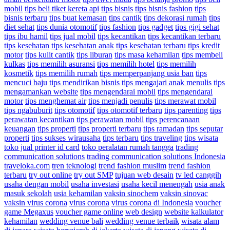
mobil
tips beli tiket kereta api
tips bisnis
tips bisnis fashion
tips
bisnis terbaru
tips buat kemasan
tips cantik
tips dekorasi rumah
tips
diet sehat
tips dunia otomotif
tips fashion
tips gadget
tips gigi sehat
tips ibu hamil
tips jual mobil
tips kecantikan
tips kecantikan terbaru
tips kesehatan
tips kesehatan anak
tips kesehatan terbaru
tips kredit
motor
tips kulit cantik
tips liburan
tips masa kehamilan
tips membeli
kulkas
tips memilih asuransi
tips memilih hotel
tips memilih
kosmetik
tips memilih rumah
tips memperpanjang usia ban
tips
mencuci baju
tips mendirikan bisnis
tips mengajari anak menulis
tips
mengamankan website
tips mengendarai mobil
tips mengendarai
motor
tips menghemat air
tips menjadi penulis
tips merawat mobil
tips ngabuburit
tips otomotif
tips otomotif terbaru
tips parenting
tips
perawatan kecantikan
tips perawatan mobil
tips perencanaan
keuangan
tips properti
tips properti terbaru
tips ramadan
tips seputar
properti
tips sukses wirausaha
tips terbaru
tips traveling
tips wisata
toko jual printer id card
toko peralatan rumah tangga
trading
communication solutions
trading communication solutions Indonesia
traveloka.com
tren teknologi
trend fashion muslim
trend fashion
terbaru
try out online
try out SMP
tujuan web desain
tv led canggih
usaha dengan mobil
usaha investasi
usaha kecil menengah
usia anak
masuk sekolah
usia kehamilan
vaksin sinochem
vaksin sinovac
vaksin virus corona
virus corona
virus corona di Indonesia
voucher
game Megaxus
voucher game online
web design
website kalkulator
kehamilan
wedding venue bali
wedding venue terbaik
wisata alam