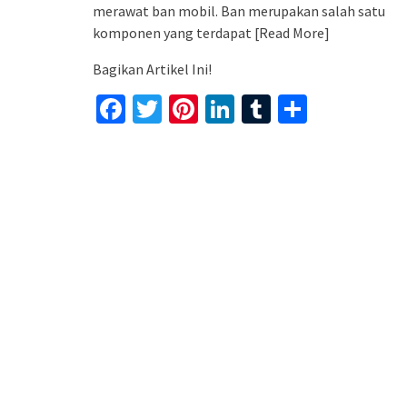
merawat ban mobil. Ban merupakan salah satu
komponen yang terdapat
[Read More]
Bagikan Artikel Ini!
Facebook
Twitter
Pinterest
LinkedIn
Tumblr
Share