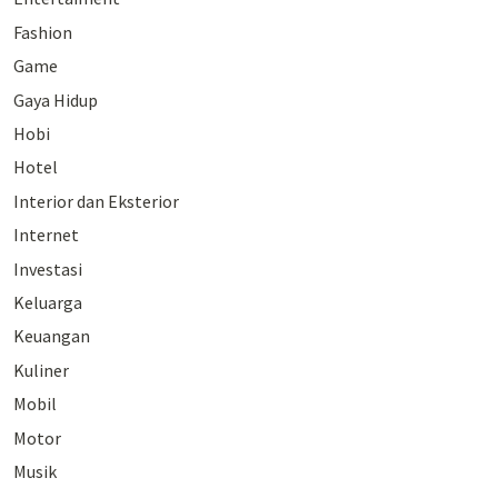
Fashion
Game
Gaya Hidup
Hobi
Hotel
Interior dan Eksterior
Internet
Investasi
Keluarga
Keuangan
Kuliner
Mobil
Motor
Musik