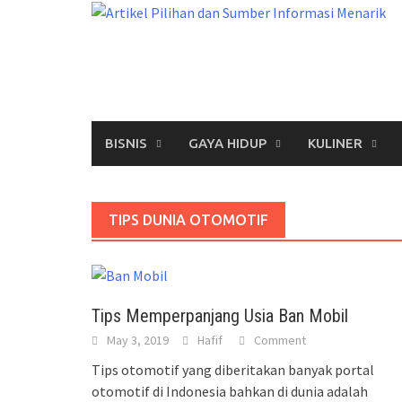
Skip
to
content
BISNIS
GAYA HIDUP
KULINER
TIPS DUNIA OTOMOTIF
Tips Memperpanjang Usia Ban Mobil
May 3, 2019
Hafif
Comment
Tips otomotif yang diberitakan banyak portal
otomotif di Indonesia bahkan di dunia adalah