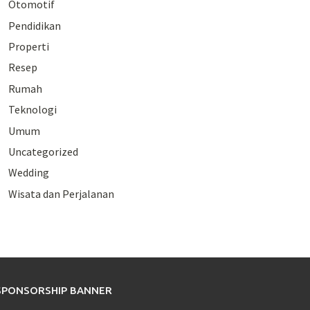
Otomotif
Pendidikan
Properti
Resep
Rumah
Teknologi
Umum
Uncategorized
Wedding
Wisata dan Perjalanan
SPONSORSHIP BANNER