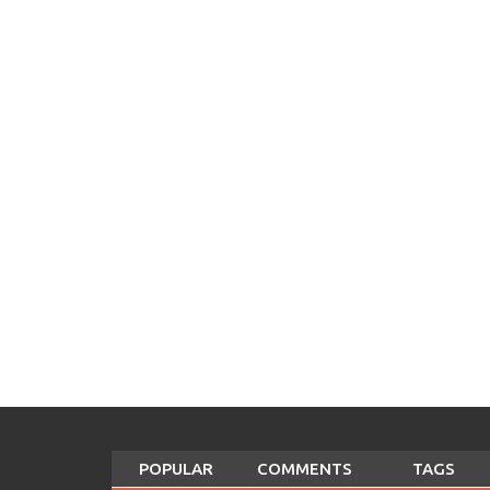
POPULAR
COMMENTS
TAGS