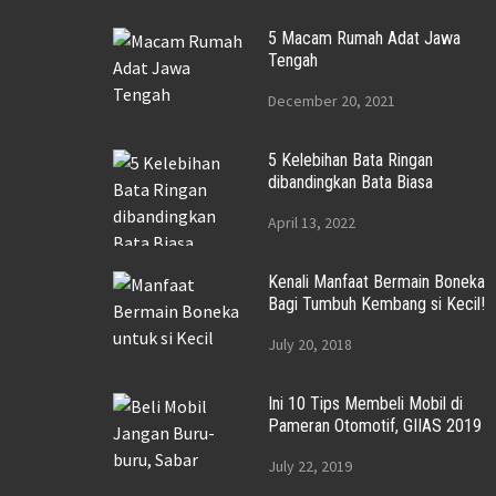
5 Macam Rumah Adat Jawa
Tengah
December 20, 2021
5 Kelebihan Bata Ringan
dibandingkan Bata Biasa
April 13, 2022
Kenali Manfaat Bermain Boneka
Bagi Tumbuh Kembang si Kecil!
July 20, 2018
Ini 10 Tips Membeli Mobil di
Pameran Otomotif, GIIAS 2019
July 22, 2019