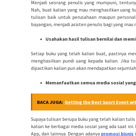
Menjadi seorang penulis yang mumpuni, tentunya
Nah, buat kalian yang mau menghasilkan uang ba
tulisan baik untuk perusahaan maupun personal. 
bayangan, menjadi asisten penulis bagi yang mau m
Usahakan hasil tulisan bernilai dan memil
Setiap buku yang telah kalian buat, pastinya memi
menghasilkan pundi uang kepada kalian. Jika tul
dipastikan kalian pun akan mendapatkan sejumlah 
Memanfaatkan semua media sosial yang
BACA JUGA:
Getting the Best Sport Event w
Supaya tulisan berupa buku yang telah kalian tul
kalian ke berbagai media sosial yang ada saat ini.
App, dan lainnya. Dengan adanya
promosi bisnis
i