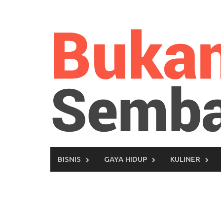
Skip
to
content
BISNIS
GAYA HIDUP
KULINER