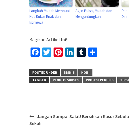
Langkah Mudah Membuat
Agen Pulsa, Mudah dan
Pant
Kue Kukus Enak dan
Menguntungkan
Dihi
Istimewa
Bagikan Artikel Ini!
Facebook
Twitter
Pinterest
LinkedIn
Tumblr
Share
POSTED UNDER
BISNIS
HOBI
TAGGED
PENULIS SUKSES
PROFESI PENULIS
TIPS
Post
Jangan Sampai Sakit! Bersihkan Kasur Sebul
navigation
Sekali