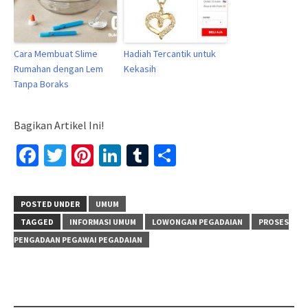
Cara Membuat Slime
Hadiah Tercantik untuk
Rumahan dengan Lem
Kekasih
Tanpa Boraks
Bagikan Artikel Ini!
Facebook
Twitter
Pinterest
LinkedIn
Tumblr
Share
POSTED UNDER
UMUM
TAGGED
INFORMASI UMUM
LOWONGAN PEGADAIAN
PROSES
PENGADAAN PEGAWAI PEGADAIAN