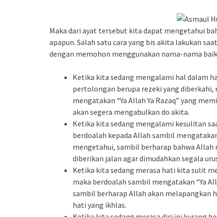
Maka dari ayat tersebut kita dapat mengetahui b
apapun. Salah satu cara yang bis akita lakukan s
dengan memohon menggunakan nama-nama baik All
Ketika kita sedang mengalami hal dalam ha
pertolongan berupa rezeki yang diberkahi
mengatakan “Ya Allah Ya Razaq” yang memil
akan segera mengabulkan do akita.
Ketika kita sedang mengalami kesulitan sa
berdoalah kepada Allah sambil mengatakan 
mengetahui, sambil berharap bahwa Allah m
diberikan jalan agar dimudahkan segala uru
Ketika kita sedang merasa hati kita sulit m
maka berdoalah sambil mengatakan “Ya All
sambil berharap Allah akan melapangkan ha
hati yang ikhlas.
Ketika kita sedang merasa diri ini kurang b