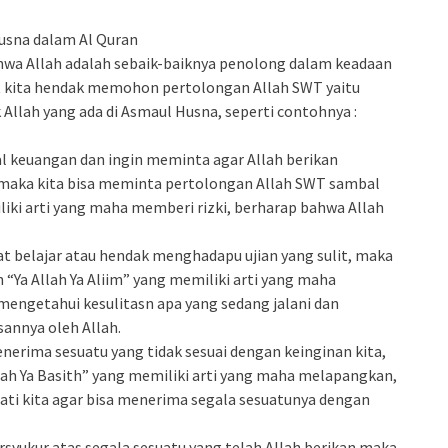
ahwa Allah adalah sebaik-baiknya penolong dalam keadaan
aat kita hendak memohon pertolongan Allah SWT yaitu
ah yang ada di Asmaul Husna, seperti contohnya :
l keuangan dan ingin meminta agar Allah berikan
, maka kita bisa meminta pertolongan Allah SWT sambal
iki arti yang maha memberi rizki, berharap bahwa Allah
at belajar atau hendak menghadapu ujian yang sulit, maka
“Ya Allah Ya Aliim” yang memiliki arti yang maha
engetahui kesulitasn apa yang sedang jalani dan
sannya oleh Allah.
enerima sesuatu yang tidak sesuai dengan keinginan kita,
ah Ya Basith” yang memiliki arti yang maha melapangkan,
ti kita agar bisa menerima segala sesuatunya dengan
ersyukur atas segala sesuatu yang telah Allah berikan maka