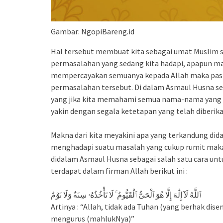
Gambar: NgopiBareng.id
Hal tersebut membuat kita sebagai umat Muslim s
permasalahan yang sedang kita hadapi, apapun ma
mempercayakan semuanya kepada Allah maka pasti a
permasalahan tersebut. Di dalam Asmaul Husna sendi
yang jika kita memahami semua nama-nama yang
yakin dengan segala ketetapan yang telah diberika
Makna dari kita meyakini apa yang terkandung dida
menghadapi suatu masalah yang cukup rumit maka
didalam Asmaul Husna sebagai salah satu cara un
terdapat dalam firman Allah berikut ini :
ٱللَّهُ لَآ إِلَٰهَ إِلَّا هُوَ ٱلْحَىُّ ٱلْقَيُّومُ ۚ لَا تَأْخُذُهُۥ سِنَةٌ وَلَا نَوْمٌ
Artinya : “Allah, tidak ada Tuhan (yang berhak di
mengurus (mahlukNya)”