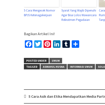
5 Cara Mengecek Nomor
Syarat Yang Wajib Dipenuhi
Cara
BPJS Ketenagakerjaan
Agar Bisa Lolos Wawancara
Rum
Rekrutmen Pegadaian
Tanp
Bagikan Artikel Ini!
Facebook
Twitter
Pinterest
LinkedIn
Tumblr
Share
POSTED UNDER
UMUM
TAGGED
ASMAHUL HUSNA
INFORMASI UMUM
SOLU
Post
5 Cara Asik dan Etika Mendapatkan Media Part
navigation