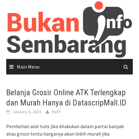
Skip
to
content
Main Menu
Belanja Grosir Online ATK Terlengkap
dan Murah Hanya di DatascripMall.ID
January 4, 2023
Hafif
Pembelian alat tulis jika dilakukan dalam partai banyak
atau grosir tentu harganya akan lebih murah jika