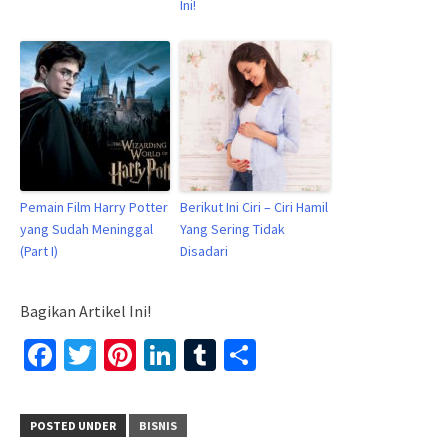
Ini!
Pemain Film Harry Potter
Berikut Ini Ciri – Ciri Hamil
yang Sudah Meninggal
Yang Sering Tidak
(Part I)
Disadari
Bagikan Artikel Ini!
Facebook
Twitter
Pinterest
LinkedIn
Tumblr
Share
POSTED UNDER
BISNIS