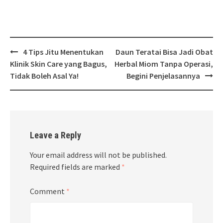
Post
4 Tips Jitu Menentukan
Daun Teratai Bisa Jadi Obat
navigation
Klinik Skin Care yang Bagus,
Herbal Miom Tanpa Operasi,
Tidak Boleh Asal Ya!
Begini Penjelasannya
Leave a Reply
Your email address will not be published.
Required fields are marked
*
Comment
*