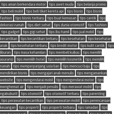
tips aman berkendara motor
tips awet muda
tips belanja promo
tips beli mobil
tips beli tiket kereta api
tips bisnis
tips bisnis
fashion
tips bisnis terbaru
tips buat kemasan
tips cantik
tips
dekorasi rumah
tips diet sehat
tips dunia otomotif
tips fashion
tips gadget
tips gigi sehat
tips ibu hamil
tips jual mobil
tips
kecantikan
tips kecantikan terbaru
tips kesehatan
tips kesehatan
anak
tips kesehatan terbaru
tips kredit motor
tips kulit cantik
tips
liburan
tips masa kehamilan
tips membeli kulkas
tips memilih
asuransi
tips memilih hotel
tips memilih kosmetik
tips memilih
rumah
tips memperpanjang usia ban
tips mencuci baju
tips
mendirikan bisnis
tips mengajari anak menulis
tips mengamankan
website
tips mengendarai mobil
tips mengendarai motor
tips
menghemat air
tips menjadi penulis
tips merawat mobil
tips
ngabuburit
tips otomotif
tips otomotif terbaru
tips parenting
tips perawatan kecantikan
tips perawatan mobil
tips perencanaan
keuangan
tips properti
tips properti terbaru
tips ramadan
tips