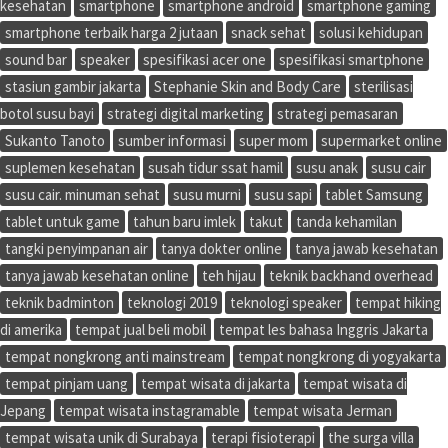
kesehatan
smartphone
smartphone android
smartphone gaming
smartphone terbaik harga 2 jutaan
snack sehat
solusi kehidupan
sound bar
speaker
spesifikasi acer one
spesifikasi smartphone
stasiun gambir jakarta
Stephanie Skin and Body Care
sterilisasi
botol susu bayi
strategi digital marketing
strategi pemasaran
Sukanto Tanoto
sumber informasi
super mom
supermarket online
suplemen kesehatan
susah tidur ssat hamil
susu anak
susu cair
susu cair. minuman sehat
susu murni
susu sapi
tablet Samsung
tablet untuk game
tahun baru imlek
takut
tanda kehamilan
tangki penyimpanan air
tanya dokter online
tanya jawab kesehatan
tanya jawab kesehatan online
teh hijau
teknik backhand overhead
teknik badminton
teknologi 2019
teknologi speaker
tempat hiking
di amerika
tempat jual beli mobil
tempat les bahasa Inggris Jakarta
tempat nongkrong anti mainstream
tempat nongkrong di yogyakarta
tempat pinjam uang
tempat wisata di jakarta
tempat wisata di
Jepang
tempat wisata instagramable
tempat wisata Jerman
tempat wisata unik di Surabaya
terapi fisioterapi
the surga villa