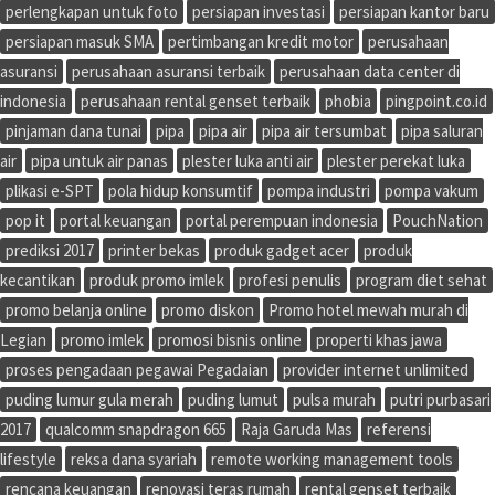
perlengkapan untuk foto
persiapan investasi
persiapan kantor baru
persiapan masuk SMA
pertimbangan kredit motor
perusahaan
asuransi
perusahaan asuransi terbaik
perusahaan data center di
indonesia
perusahaan rental genset terbaik
phobia
pingpoint.co.id
pinjaman dana tunai
pipa
pipa air
pipa air tersumbat
pipa saluran
air
pipa untuk air panas
plester luka anti air
plester perekat luka
plikasi e-SPT
pola hidup konsumtif
pompa industri
pompa vakum
pop it
portal keuangan
portal perempuan indonesia
PouchNation
prediksi 2017
printer bekas
produk gadget acer
produk
kecantikan
produk promo imlek
profesi penulis
program diet sehat
promo belanja online
promo diskon
Promo hotel mewah murah di
Legian
promo imlek
promosi bisnis online
properti khas jawa
proses pengadaan pegawai Pegadaian
provider internet unlimited
puding lumur gula merah
puding lumut
pulsa murah
putri purbasari
2017
qualcomm snapdragon 665
Raja Garuda Mas
referensi
lifestyle
reksa dana syariah
remote working management tools
rencana keuangan
renovasi teras rumah
rental genset terbaik