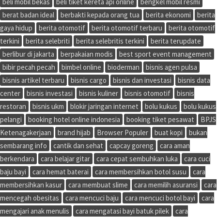
beli mobil bekas
beli tiket kereta api online
bengkel mobil resmi
berat badan ideal
berbakti kepada orang tua
berita ekonomi
berita
gaya hidup
berita otomotif
berita otomotif terbaru
berita otomotif
terkini
berita selebriti
berita selebritis terkini
berita terupdate
berlibur di jakarta
berpakaian modis
best sport event management
bibir pecah pecah
bimbel online
bioderman
bisnis agen pulsa
bisnis artikel terbaru
bisnis cargo
bisnis dan investasi
bisnis data
center
bisnis investasi
bisnis kuliner
bisnis otomotif
bisnis
restoran
bisnis ukm
blokir jaringan internet
bolu kukus
bolu kukus
pelangi
booking hotel online indonesia
booking tiket pesawat
BPJS
Ketenagakerjaan
brand hijab
Browser Populer
buat kopi
bukan
sembarang info
cantik dan sehat
capcay goreng
cara aman
berkendara
cara belajar gitar
cara cepat sembuhkan luka
cara cuci
baju bayi
cara hemat baterai
cara membersihkan botol susu
cara
membersihkan kasur
cara membuat slime
cara memilih asuransi
cara
mencegah obesitas
cara mencuci baju
cara mencuci botol bayi
cara
mengajari anak menulis
cara mengatasi bayi batuk pilek
cara