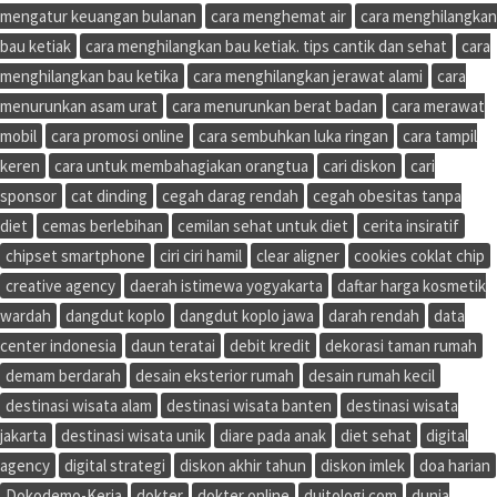
mengatur keuangan bulanan
cara menghemat air
cara menghilangkan
bau ketiak
cara menghilangkan bau ketiak. tips cantik dan sehat
cara
menghilangkan bau ketika
cara menghilangkan jerawat alami
cara
menurunkan asam urat
cara menurunkan berat badan
cara merawat
mobil
cara promosi online
cara sembuhkan luka ringan
cara tampil
keren
cara untuk membahagiakan orangtua
cari diskon
cari
sponsor
cat dinding
cegah darag rendah
cegah obesitas tanpa
diet
cemas berlebihan
cemilan sehat untuk diet
cerita insiratif
chipset smartphone
ciri ciri hamil
clear aligner
cookies coklat chip
creative agency
daerah istimewa yogyakarta
daftar harga kosmetik
wardah
dangdut koplo
dangdut koplo jawa
darah rendah
data
center indonesia
daun teratai
debit kredit
dekorasi taman rumah
demam berdarah
desain eksterior rumah
desain rumah kecil
destinasi wisata alam
destinasi wisata banten
destinasi wisata
jakarta
destinasi wisata unik
diare pada anak
diet sehat
digital
agency
digital strategi
diskon akhir tahun
diskon imlek
doa harian
Dokodemo-Kerja
dokter
dokter online
duitologi.com
dunia