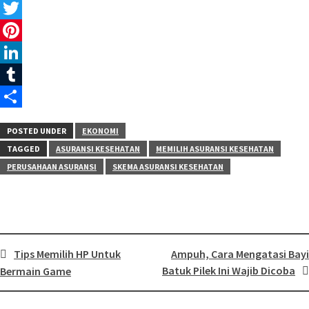
Facebook
Twitter
Pinterest
LinkedIn
Tumblr
Share
POSTED UNDER
EKONOMI
TAGGED
ASURANSI KESEHATAN
MEMILIH ASURANSI KESEHATAN
PERUSAHAAN ASURANSI
SKEMA ASURANSI KESEHATAN
Tips Memilih HP Untuk
Ampuh, Cara Mengatasi Bayi
Batuk Pilek Ini Wajib Dicoba
Bermain Game
Post
navigation