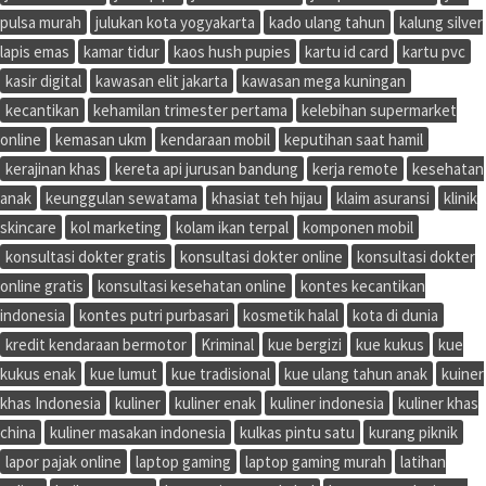
pulsa murah
julukan kota yogyakarta
kado ulang tahun
kalung silver
lapis emas
kamar tidur
kaos hush pupies
kartu id card
kartu pvc
kasir digital
kawasan elit jakarta
kawasan mega kuningan
kecantikan
kehamilan trimester pertama
kelebihan supermarket
online
kemasan ukm
kendaraan mobil
keputihan saat hamil
kerajinan khas
kereta api jurusan bandung
kerja remote
kesehatan
anak
keunggulan sewatama
khasiat teh hijau
klaim asuransi
klinik
skincare
kol marketing
kolam ikan terpal
komponen mobil
konsultasi dokter gratis
konsultasi dokter online
konsultasi dokter
online gratis
konsultasi kesehatan online
kontes kecantikan
indonesia
kontes putri purbasari
kosmetik halal
kota di dunia
kredit kendaraan bermotor
Kriminal
kue bergizi
kue kukus
kue
kukus enak
kue lumut
kue tradisional
kue ulang tahun anak
kuiner
khas Indonesia
kuliner
kuliner enak
kuliner indonesia
kuliner khas
china
kuliner masakan indonesia
kulkas pintu satu
kurang piknik
lapor pajak online
laptop gaming
laptop gaming murah
latihan