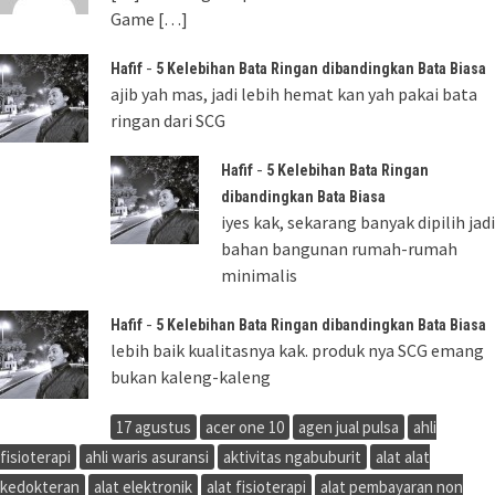
Game […]
-
Hafif
5 Kelebihan Bata Ringan dibandingkan Bata Biasa
ajib yah mas, jadi lebih hemat kan yah pakai bata
ringan dari SCG
-
Hafif
5 Kelebihan Bata Ringan
dibandingkan Bata Biasa
iyes kak, sekarang banyak dipilih jadi
bahan bangunan rumah-rumah
minimalis
-
Hafif
5 Kelebihan Bata Ringan dibandingkan Bata Biasa
lebih baik kualitasnya kak. produk nya SCG emang
bukan kaleng-kaleng
17 agustus
acer one 10
agen jual pulsa
ahli
fisioterapi
ahli waris asuransi
aktivitas ngabuburit
alat alat
kedokteran
alat elektronik
alat fisioterapi
alat pembayaran non