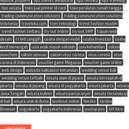
seputar properti
tips sukses wirausaha
tips terbaru
tips traveling
tips wisata
toko jual printer id card
toko peralatan rumah tangga
trading communication solutions
trading communication solutions
Indonesia
traveloka.com
tren teknologi
trend fashion muslim
trend fashion terbaru
try out online
try out SMP
tujuan web
desain
tv led canggih
usaha dengan mobil
usaha investasi
usaha
kecil menengah
usia anak masuk sekolah
usia kehamilan
vaksin
sinochem
vaksin sinovac
vaksin virus corona
virus corona
virus
corona di Indonesia
voucher game Megaxus
voucher game online
web design
website kalkulator kehamilan
wedding venue bali
wedding venue terbaik
wisata alam di jepara
wisata bersejarah di
jakarta
wisata di jepang
wisata di yogyakarta
wisata jakarta
wisata
Jawa Tengah
wisata kuliner
wisata pantai anyer
wisata tersembuyi
di bali
wisata unik di dunia
workout online
Yandex
Yandex
Browser
yogyakarta
yogyakarta indonesia
youtap pos
zet besi
ARCHIVES