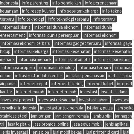
indonesia
info parenting
info pendidikan
info perencanaan
keuangan
info resep kuliner
info seputar keluarga
info tekno
terbaru
info teknologi
info teknologi terbaru
info terbaru
informasi bisnis
informasi dunia ekonomi
informasi dunia
entertaiment
informasi dunia perempuan
informasi ekonomi
informasi ekonomi terbaru
informasi gadget terbaru
informasi gaya
hidup
informasi keluarga
informasi kesehatan
informasi kesehatan
menarik
informasi menarik
informasi otomotif
informasi parenting
informasi properti
informasi teknologi
informasi terbaru
informasi
umum
infrastruktur data center
instalasi pemanas air
instalasi pipa
air panas
internet cepat
internet filtering
internet kabel
internet
kantor
internet murah
internet rumah
investasi
investasi dana
investasi properti
investasi reksadana
investasi saham
investasi
terbaik di indonesia
investasi untuk pemula
isi ulang pulsa
jam seiko
stainless steel
jam tangan
jam tangan remaja
jambu biju
jarinagan
tri
jasa logistik
jasa promosi online
jasa sewa mobil
jenis aplikasi
jenis investasi
jenis pipa
jual mobil bekas
jual printer id card
jual