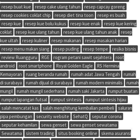
resep buat kue
resep cake ulang tahun
resep capcay goreng
resep cookies coklat chip
resep diet tina toon
resep es buah
resep kue
resep kue bolu kukus
resep kue enak
resep kue kering
coklat
resep kue ulang tahun
resep kue ulang tahun anak
resep
kue ultah
resep kuliner
resep makanan
resep masakan harian
resep menu makan siang
resep puding
resep tempe
resiko bisnis
review Ruangguru
RGE
rogram petani sawit sejahtera
root
android
root smartphone
Royal Golden Eagle
RS Hermina
Kemayoran
ruang beranda rumah
rumah adat Jawa Tengah
rumah
di surabaya
rumah dijual di surabaya
rumah modern minimalis
rumah
mungil
rumah mungil sederhana
rumah saki Jakarta
rumput buatan
rumput lapangan futsal
rumput sintesis
rumput sintesis hijau
salah mencatat kas
salah menghitung kembalian pembeli
saluran
pipa pembungan
security website
SehatQ
seputar corona
seputar kehamilan
sewa genset
sewa genset sewatama
Sewatama
sistem trading
situs booking online
skema asuransi