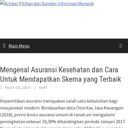
Skip
to
content
Main Menu
Mengenal Asuransi Kesehatan dan Cara
Untuk Mendapatkan Skema yang Terbaik
March 16, 2019
Hafif
Kepemilikan asuransi merupakan salah satu kebutuhan bagi
masyarakat modern. Berdasarkan data Otoritas Jasa Keuangan
(2018), premi bruto asuransi umum di tanah air mengalami
peningkatan sebesar 19,38% dibandingkan periode Januari 2017.