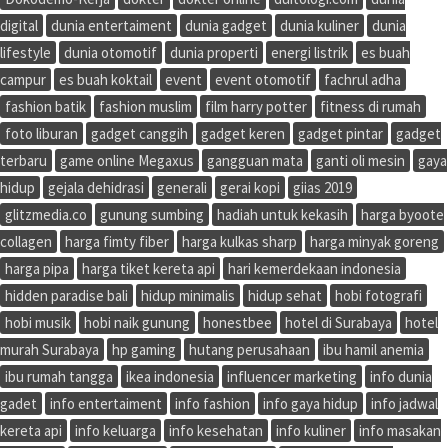
digital
dunia entertaiment
dunia gadget
dunia kuliner
dunia
lifestyle
dunia otomotif
dunia properti
energi listrik
es buah
campur
es buah koktail
event
event otomotif
fachrul adha
fashion batik
fashion muslim
film harry potter
fitness di rumah
foto liburan
gadget canggih
gadget keren
gadget pintar
gadget
terbaru
game online Megaxus
gangguan mata
ganti oli mesin
gaya
hidup
gejala dehidrasi
generali
gerai kopi
giias 2019
glitzmedia.co
gunung sumbing
hadiah untuk kekasih
harga byoote
collagen
harga fimty fiber
harga kulkas sharp
harga minyak goreng
harga pipa
harga tiket kereta api
hari kemerdekaan indonesia
hidden paradise bali
hidup minimalis
hidup sehat
hobi fotografi
hobi musik
hobi naik gunung
honestbee
hotel di Surabaya
hotel
murah Surabaya
hp gaming
hutang perusahaan
ibu hamil anemia
ibu rumah tangga
ikea indonesia
influencer marketing
info dunia
gadet
info entertaiment
info fashion
info gaya hidup
info jadwal
kereta api
info keluarga
info kesehatan
info kuliner
info masakan