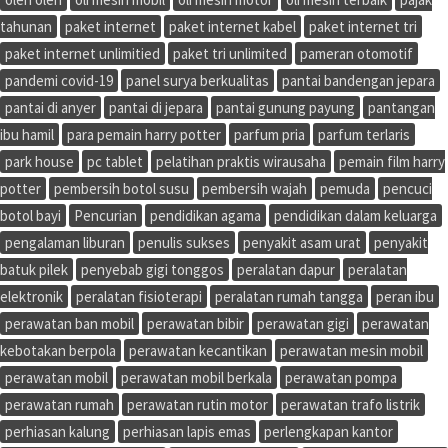
tahunan
paket internet
paket internet kabel
paket internet tri
paket internet unlimitied
paket tri unlimited
pameran otomotif
pandemi covid-19
panel surya berkualitas
pantai bandengan jepara
pantai di anyer
pantai di jepara
pantai gunung payung
pantangan
ibu hamil
para pemain harry potter
parfum pria
parfum terlaris
park house
pc tablet
pelatihan praktis wirausaha
pemain film harry
potter
pembersih botol susu
pembersih wajah
pemuda
pencuci
botol bayi
Pencurian
pendidikan agama
pendidikan dalam keluarga
pengalaman liburan
penulis sukses
penyakit asam urat
penyakit
batuk pilek
penyebab gigi tonggos
peralatan dapur
peralatan
elektronik
peralatan fisioterapi
peralatan rumah tangga
peran ibu
perawatan ban mobil
perawatan bibir
perawatan gigi
perawatan
kebotakan berpola
perawatan kecantikan
perawatan mesin mobil
perawatan mobil
perawatan mobil berkala
perawatan pompa
perawatan rumah
perawatan rutin motor
perawatan trafo listrik
perhiasan kalung
perhiasan lapis emas
perlengkapan kantor