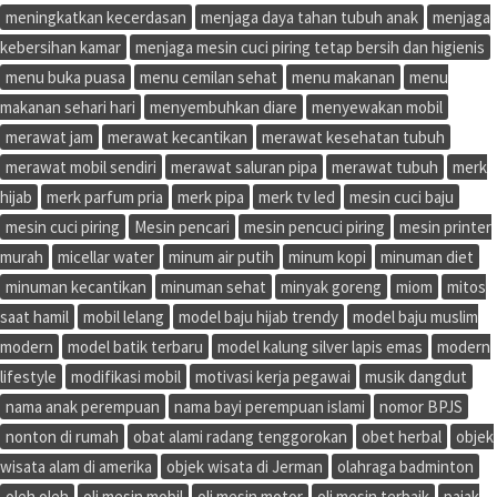
meningkatkan kecerdasan
menjaga daya tahan tubuh anak
menjaga
kebersihan kamar
menjaga mesin cuci piring tetap bersih dan higienis
menu buka puasa
menu cemilan sehat
menu makanan
menu
makanan sehari hari
menyembuhkan diare
menyewakan mobil
merawat jam
merawat kecantikan
merawat kesehatan tubuh
merawat mobil sendiri
merawat saluran pipa
merawat tubuh
merk
hijab
merk parfum pria
merk pipa
merk tv led
mesin cuci baju
mesin cuci piring
Mesin pencari
mesin pencuci piring
mesin printer
murah
micellar water
minum air putih
minum kopi
minuman diet
minuman kecantikan
minuman sehat
minyak goreng
miom
mitos
saat hamil
mobil lelang
model baju hijab trendy
model baju muslim
modern
model batik terbaru
model kalung silver lapis emas
modern
lifestyle
modifikasi mobil
motivasi kerja pegawai
musik dangdut
nama anak perempuan
nama bayi perempuan islami
nomor BPJS
nonton di rumah
obat alami radang tenggorokan
obet herbal
objek
wisata alam di amerika
objek wisata di Jerman
olahraga badminton
oleh oleh
oli mesin mobil
oli mesin motor
oli mesin terbaik
pajak