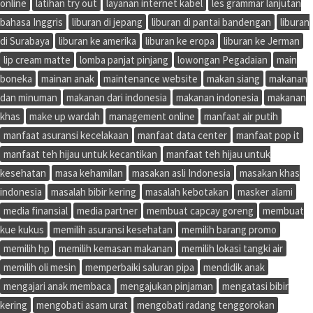
online
latihan try out
layanan internet kabel
les grammar lanjutan
bahasa Inggris
liburan di jepang
liburan di pantai bandengan
liburan
di Surabaya
liburan ke amerika
liburan ke eropa
liburan ke Jerman
lip cream matte
lomba panjat pinjang
lowongan Pegadaian
main
boneka
mainan anak
maintenance website
makan siang
makanan
dan minuman
makanan dari indonesia
makanan indonesia
makanan
khas
make up wardah
management online
manfaat air putih
manfaat asuransi kecelakaan
manfaat data center
manfaat pop it
manfaat teh hijau untuk kecantikan
manfaat teh hijau untuk
kesehatan
masa kehamilan
masakan asli Indonesia
masakan khas
indonesia
masalah bibir kering
masalah kebotakan
masker alami
media finansial
media partner
membuat capcay goreng
membuat
kue kukus
memilih asuransi kesehatan
memilih barang promo
memilih hp
memilih kemasan makanan
memilih lokasi tangki air
memilih oli mesin
memperbaiki saluran pipa
mendidik anak
mengajari anak membaca
mengajukan pinjaman
mengatasi bibir
kering
mengobati asam urat
mengobati radang tenggorokan