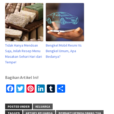
Tidak Hanya Mendoan
Bengkel Mobil Resmi Vs
Saja, Inilah Resep Menu
Bengkel Umum, Apa
Masakan Sehari Hari dari
Bedanya?
Tempe!
Bagikan Artikel Ini!
Facebook
Twitter
Pinterest
LinkedIn
Tumblr
Share
POSTED UNDER
KELUARGA
TAGGED
ARTIKEL KELUARGA
BERBAKTI KEPADA ORANG TUA