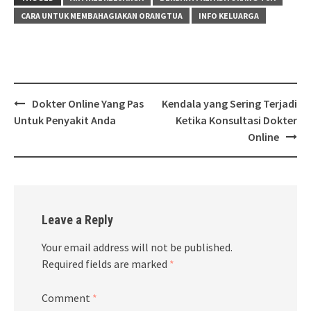
CARA UNTUK MEMBAHAGIAKAN ORANGTUA
INFO KELUARGA
Post
Dokter Online Yang Pas
Kendala yang Sering Terjadi
navigation
Untuk Penyakit Anda
Ketika Konsultasi Dokter
Online
Leave a Reply
Your email address will not be published.
Required fields are marked
*
Comment
*