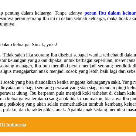
p penting dalam keluarga. Tanpa adanya
peran Ibu dalam kelua
esarnya peran seorang Ibu ini di dalam sebuah keluarga, maka tidak ak
tungnya.
i dalam keluarga. Simak, yuks!
a.
Tidak salah jika seorang Ibu disebut sebagai wanita terhebat di da
atur keuangan yang akan dipakai untuk berbagai keperluan, merencana
seorang manager, Ibu pun memiliki peran menjadi seorang pendidik 
kaligus mengajarkan anak menjadi sosok yang lebih baik lagi dari s
i sosok yang bisa diandalkan ketika anggota keluarganya sakit. Yang 
u dinyatakan sebagai seorang perawat yang siap siaga mendampingi kelua
erawat ulung, Ibu berperan pula menjadi koki terhebat di dalam kel
gota keluarganya terutama sang anak tidak mau makan, biasanya Ibu 
ng psikolog yang akan selalu memerhatikan tumbuh kembang keluarg
, prilaku, dan karakteristik si anak. Apabila anak sedang memiliki ma
Di Indonesia