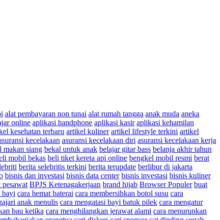
pi
alat pembayaran non tunai
alat rumah tangga
anak muda
aneka
ajar online
aplikasi handphone
aplikasi kasir
aplikasi kehamilan
ikel kesehatan terbaru
artikel kuliner
artikel lifestyle terkini
artikel
asuransi kecelakaan
asuransi kecelakaan diri
asuransi kecelakaan kerja
l makan siang
bekal untuk anak
belajar gitar bass
belanja akhir tahun
eli mobil bekas
beli tiket kereta api online
bengkel mobil resmi
berat
lebriti
berita selebritis terkini
berita terupdate
berlibur di jakarta
o
bisnis dan investasi
bisnis data center
bisnis investasi
bisnis kuliner
t pesawat
BPJS Ketenagakerjaan
brand hijab
Browser Populer
buat
 bayi
cara hemat baterai
cara membersihkan botol susu
cara
ajari anak menulis
cara mengatasi bayi batuk pilek
cara mengatur
kan bau ketika
cara menghilangkan jerawat alami
cara menurunkan
embahagiakan orangtua
cari diskon
cari sponsor
cat dinding
cegah