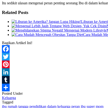
Itu sedikit ulasan mengenai peran penting seorang Ibu di dalam keluar
Related Posts
Liburan ke Ameri
Cara Mudah Men
Bagikan Artikel Ini!
Facebook
Twitter
Pinterest
LinkedIn
Tumblr
Posted Under
Share
Keluarga
Tagged
ibu rumah tangga
pendidikan dalam keluarga
peran ibu
super mom