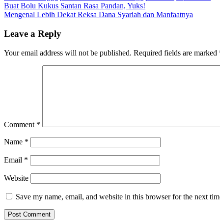
Post
Buat Bolu Kukus Santan Rasa Pandan, Yuks!
Mengenal Lebih Dekat Reksa Dana Syariah dan Manfaatnya
navigation
Leave a Reply
Your email address will not be published.
Required fields are marked
Comment
*
Name
*
Email
*
Website
Save my name, email, and website in this browser for the next ti