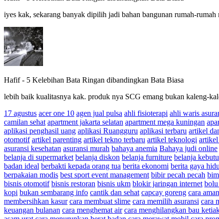
iyes kak, sekarang banyak dipilih jadi bahan bangunan rumah-rumah 
Hafif
-
5 Kelebihan Bata Ringan dibandingkan Bata Biasa
lebih baik kualitasnya kak. produk nya SCG emang bukan kaleng-ka
17 agustus
acer one 10
agen jual pulsa
ahli fisioterapi
ahli waris asura
camilan sehat
apartment jakarta selatan
apartment mega kuningan
apa
aplikasi penghasil uang
aplikasi Ruangguru
aplikasi terbaru
artikel da
otomotif
artikel parenting
artikel tekno terbaru
artikel teknologi
artikel
asuransi kesehatan
asuransi murah
bahaya anemia
Bahaya judi online
belanja di supermarket
belanja diskon
belanja furniture
belanja kebut
badan ideal
berbakti kepada orang tua
berita ekonomi
berita gaya hid
berpakaian modis
best sport event management
bibir pecah pecah
bim
bisnis otomotif
bisnis restoran
bisnis ukm
blokir jaringan internet
bolu
kopi
bukan sembarang info
cantik dan sehat
capcay goreng
cara aman
membersihkan kasur
cara membuat slime
cara memilih asuransi
cara 
keuangan bulanan
cara menghemat air
cara menghilangkan bau ketia
asam urat
cara menurunkan berat badan
cara merawat mobil
cara pro