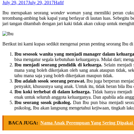
July 29, 2017
July 29, 2017
Hafif
Ibu merupakan seorang
wonder woman
yang memiliki peran cuku
terombang-ambing bak kapal yang berlayar di lautan luas. Sebegitu b
jari tangan ditambah dengan jari kaki tidak akan cukup untuk menghi
Berikut ini kami kupas sedikit mengenai peran penting seorang Ibu d
Ibu sesosok wanita yang menjadi manager dalam keluarg
bisa mengatur segala kebutuhan keluarganya. Mulai dari; meng
Ibu menjadi seorang pendidik di keluarga.
Selain menjadi 
mana yang boleh dikerjakan oleh sang anak ataupun tidak, se
tahu mana saja yang boleh dikerjakan maupun tidak.
Ibu adalah sosok seorang perawat.
Ibu juga berperan menjad
penyakit, khususnya sang anak. Untuk itu, tidak heran bila Ib
Ibu koki terhebat di dalam keluarga.
Tidak hanya menjadi p
enak untuk seluruh anggota keluarganya. Dan apabila ada ang
Ibu seorang sosok psikolog.
Dan Ibu pun bisa menjadi seora
psikolog, Ibu akan langsung mengetahui kejiwaan, tingkah laku
BACA JUGA:
Nama Anak Perempuan Yang Sering Dipakai 