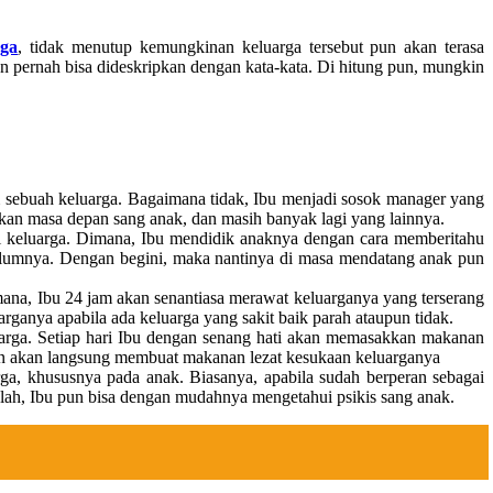
rga
, tidak menutup kemungkinan keluarga tersebut pun akan terasa
an pernah bisa dideskripkan dengan kata-kata. Di hitung pun, mungkin
lam sebuah keluarga. Bagaimana tidak, Ibu menjadi sosok manager yang
kan masa depan sang anak, dan masih banyak lagi yang lainnya.
di keluarga. Dimana, Ibu mendidik anaknya dengan cara memberitahu
ebelumnya. Dengan begini, maka nantinya di masa mendatang anak pun
mana, Ibu 24 jam akan senantiasa merawat keluarganya yang terserang
rganya apabila ada keluarga yang sakit baik parah ataupun tidak.
uarga. Setiap hari Ibu dengan senang hati akan memasakkan makanan
pun akan langsung membuat makanan lezat kesukaan keluarganya
a, khususnya pada anak. Biasanya, apabila sudah berperan sebagai
salah, Ibu pun bisa dengan mudahnya mengetahui psikis sang anak.