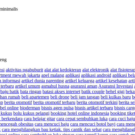
minimalis
leng
nsi
aktivitas ngabuburit
alat alat kedokteran
alat elektronik
alat fisiotera
rtment mewah jakarta
apel malang
aplikasi
aplikasi android
aplikasi bel
n informasi
artikel dunia parenting
artikel keluarga
artikel kesehatan
art
 terbaru
artikel umum
asmahul husna
asuransi aman
Asuransi Investasi
baju batik
bata ringan
batasi akses internet
batik couple
behel gigi
beka
uhan rumah
beli apartemen
beli drone
beli jam tangan
beli kulkas baru
b
up
berita otomotif
berita otomotif terbaru
berita otomotif terkini
berita se
bel online
bioderman
bisnis agen pulsa
bisnis artikel terbaru
bisnis carg
 kukus
bolu kukus pelangi
booking hotel online indonesia
booking tike
 berkendara
cara belajar gitar
cara cepat sembuhkan luka
cara cuci baju
mencegah obesitas
cara mencuci baju
cara mencuci botol bayi
cara meng
k
cara menghilangkan bau ketiak. tips cantik dan sehat
cara menghilang
mosi online
cara sembuhkan luka ringan
cara tampil keren
cara untuk m