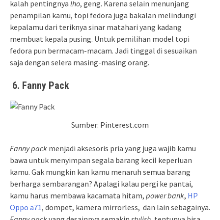
kalah pentingnya
lho
, geng. Karena selain menunjang
penampilan kamu, topi fedora juga bakalan melindungi
kepalamu dari teriknya sinar matahari yang kadang
membuat kepala pusing. Untuk pemilihan model topi
fedora pun bermacam-macam. Jadi tinggal di sesuaikan
saja dengan selera masing-masing orang.
6.
Fanny Pack
Sumber: Pinterest.com
Fanny pack
menjadi aksesoris pria yang juga wajib kamu
bawa untuk menyimpan segala barang kecil keperluan
kamu. Gak mungkin kan kamu menaruh semua barang
berharga sembarangan? Apalagi kalau pergi ke pantai,
kamu harus membawa kacamata hitam,
power bank
,
HP
Oppo a71
, dompet, kamera mirrorless, dan lain sebagainya.
Fanny pack
yang desainnya semakin
stylish
, tentunya bisa