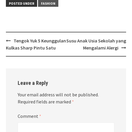
POSTED UNDER
FASHION
Post
Tengok Yuk 5 Keunggulan
Susu Anak Usia Sekolah yang
navigation
Kulkas Sharp Pintu Satu
Mengalami Alergi
Leave a Reply
Your email address will not be published.
Required fields are marked
*
Comment
*