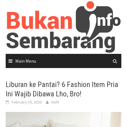
Skip
to
content
Main Menu
Liburan ke Pantai? 6 Fashion Item Pria
Ini Wajib Dibawa Lho, Bro!
February 10, 2020
Hafif