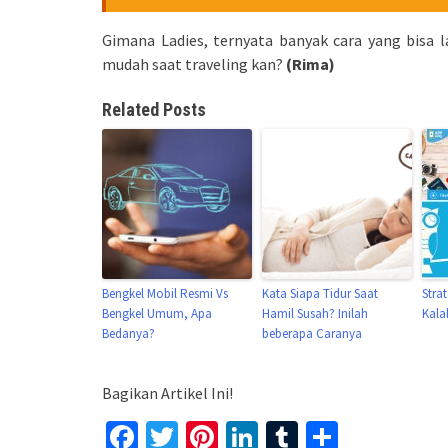
Gimana Ladies, ternyata banyak cara yang bisa
mudah saat traveling kan?
(Rima)
Related Posts
Bengkel Mobil Resmi Vs
Kata Siapa Tidur Saat
Stra
Bengkel Umum, Apa
Hamil Susah? Inilah
Kala
Bedanya?
beberapa Caranya
Bagikan Artikel Ini!
Facebook
Twitter
Pinterest
LinkedIn
Tumblr
Share