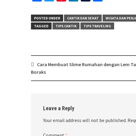
POSTED UNDER
CANTIK DAN SEHAT
WISATA DAN PERJ
TAGGED
TIPS CANTIK
TIPS TRAVELING
Post
Cara Membuat Slime Rumahan dengan Lem T
navigation
Boraks
Leave a Reply
Your email address will not be published.
Req
Comment
*