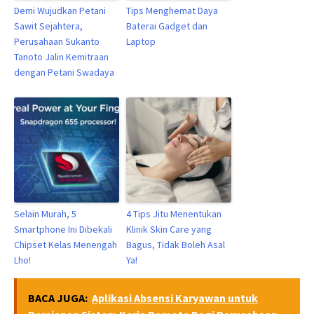
Demi Wujudkan Petani
Tips Menghemat Daya
Sawit Sejahtera,
Baterai Gadget dan
Perusahaan Sukanto
Laptop
Tanoto Jalin Kemitraan
dengan Petani Swadaya
Selain Murah, 5
4 Tips Jitu Menentukan
Smartphone Ini Dibekali
Klinik Skin Care yang
Chipset Kelas Menengah
Bagus, Tidak Boleh Asal
Lho!
Ya!
BACA JUGA:
Aplikasi Absensi Karyawan untuk