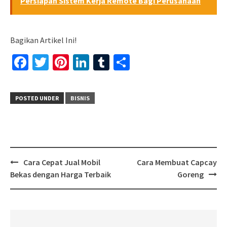
Persiapan Sistem Kerja Remote Bagi Perusahaan
Bagikan Artikel Ini!
Facebook
Twitter
Pinterest
LinkedIn
Tumblr
Share
POSTED UNDER
BISNIS
Post
Cara Cepat Jual Mobil
Cara Membuat Capcay
navigation
Bekas dengan Harga Terbaik
Goreng