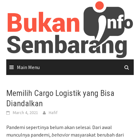
Skip
to
content
Main Menu
Memilih Cargo Logistik yang Bisa
Diandalkan
March 4, 2021
Hafif
Pandemi sepertinya belum akan selesai. Dari awal
munculnya pandemi,
behavior
masyarakat berubah dari