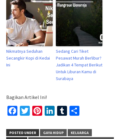
Nikmatnya Seduhan
Sedang Cari Tiket
Secangkir Kopi di Kedai
Pesawat Murah Berlibur?
Ini
Jadikan 4 Tempat Berikut
Untuk Liburan Kamu di
Surabaya
Bagikan Artikel Ini!
Facebook
Twitter
Pinterest
LinkedIn
Tumblr
Share
POSTED UNDER
GAYA HIDUP
KELUARGA