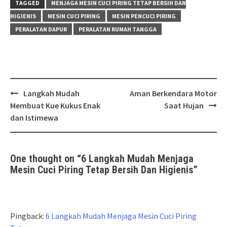
TAGGED
MENJAGA MESIN CUCI PIRING TETAP BERSIH DAN
HIGIENIS
MESIN CUCI PIRING
MESIN PENCUCI PIRING
PERALATAN DAPUR
PERALATAN RUMAH TANGGA
Post
Langkah Mudah
Aman Berkendara Motor
navigation
Membuat Kue Kukus Enak
Saat Hujan
dan Istimewa
One thought on “
6 Langkah Mudah Menjaga
Mesin Cuci Piring Tetap Bersih Dan Higienis
”
Pingback:
6 Langkah Mudah Menjaga Mesin Cuci Piring