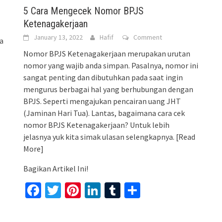
5 Cara Mengecek Nomor BPJS
Ketenagakerjaan
January 13, 2022
Hafif
Comment
a
Nomor BPJS Ketenagakerjaan merupakan urutan
nomor yang wajib anda simpan. Pasalnya, nomor ini
sangat penting dan dibutuhkan pada saat ingin
mengurus berbagai hal yang berhubungan dengan
BPJS. Seperti mengajukan pencairan uang JHT
(Jaminan Hari Tua). Lantas, bagaimana cara cek
nomor BPJS Ketenagakerjaan? Untuk lebih
jelasnya yuk kita simak ulasan selengkapnya.
[Read
More]
Bagikan Artikel Ini!
Facebook
Twitter
Pinterest
LinkedIn
Tumblr
Share