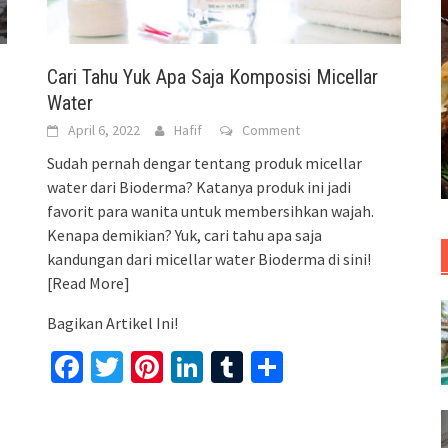
Cari Tahu Yuk Apa Saja Komposisi Micellar
Water
April 6, 2022
Hafif
Comment
Sudah pernah dengar tentang produk micellar
water dari Bioderma? Katanya produk ini jadi
favorit para wanita untuk membersihkan wajah.
Kenapa demikian? Yuk, cari tahu apa saja
kandungan dari micellar water Bioderma di sini!
[Read More]
Bagikan Artikel Ini!
Facebook
Twitter
Pinterest
LinkedIn
Tumblr
Share