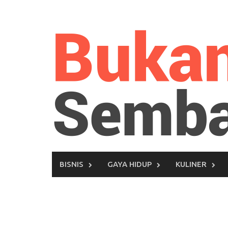
Skip
to
content
BISNIS
GAYA HIDUP
KULINER