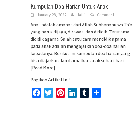
Kumpulan Doa Harian Untuk Anak
January 28, 2022
Hafif
Comment
Anak adalah amanat dari Allah Subhanahu wa Ta’al
yang harus dijaga, dirawat, dan dididik. Terutama
dididik agama. Salah satu cara mendidik agama
pada anak adalah mengajarkan doa-doa harian
kepadanya. Berikut ini kumpulan doa harian yang
bisa diajarkan dan diamalkan anak sehari-hari.
[Read More]
Bagikan Artikel Ini!
Facebook
Twitter
Pinterest
LinkedIn
Tumblr
Share